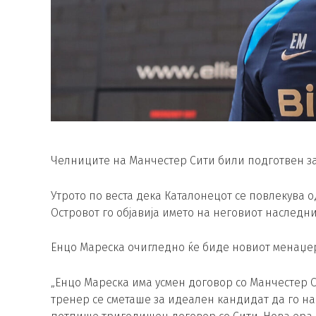
Челниците на Манчестер Сити били подготвен з
Утрото по веста дека Каталонецот се повлекува о
Островот го објавија името на неговиот наследни
Енцо Мареска очигледно ќе биде новиот менаџер
„Енцо Мареска има усмен договор со Манчестер Си
тренер се сметаше за идеален кандидат да го на