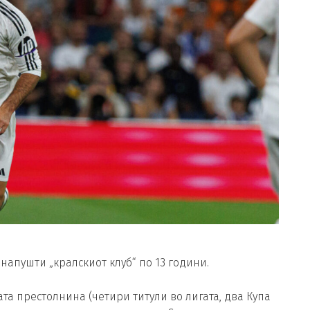
напушти „кралскиот клуб“ по 13 години.
та престолнина (четири титули во лигата, два Купа