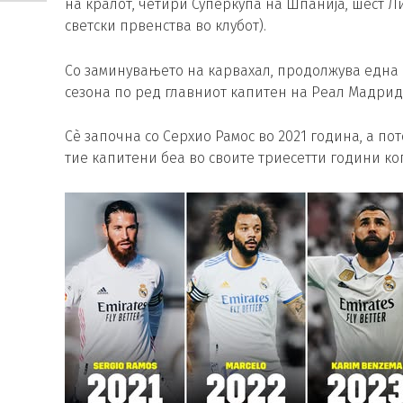
на кралот, четири Суперкупа на Шпанија, шест Л
светски првенства во клубот).
Со заминувањето на карвахал, продолжува една 
сезона по ред главниот капитен на Реал Мадрид 
Сè започна со Серхио Рамос во 2021 година, а по
тие капитени беа во своите триесетти години ког