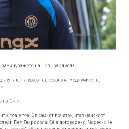
а заминувањето на Пеп Гвардиола.
д клупата на крајот од сезоната, медиумите на
к.
 на Сити.
ти, тоа е тоа. Од самиот почеток, италијанскиот
следи Пеп Гвардиола. Сè е договорено, Мареска ќе