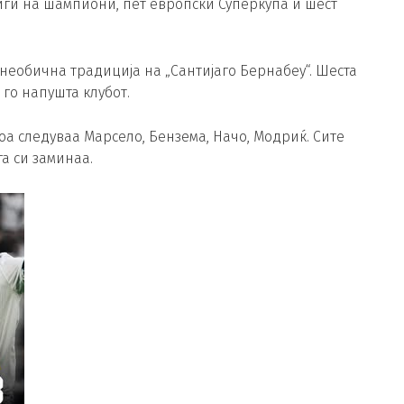
иги на шампиони, пет европски Суперкупа и шест
необична традиција на „Сантијаго Бернабеу“. Шеста
го напушта клубот.
тоа следуваа Марсело, Бензема, Начо, Модриќ. Сите
а си заминаа.