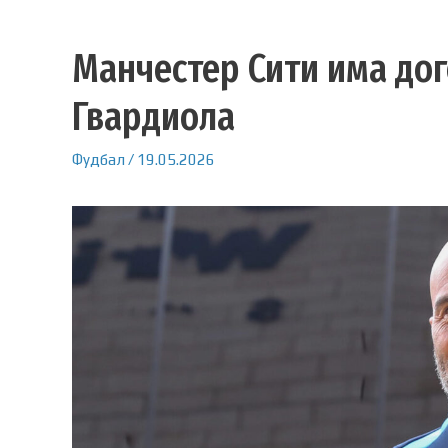
Манчестер Сити има дог
Гвардиола
Фудбал
/
19.05.2026