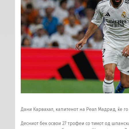
Дани Карвахал, капитенот на Реал Мадрид, ќе го 
Десниот бек освои 27 трофеи со тимот од шпанска