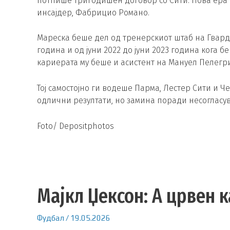
потпише тригодишен договор со Сити. Нова ера 
инсајдер, Фабрицио Романо.
Мареска беше дел од тренерскиот штаб на Гвардио
година и од јуни 2022 до јуни 2023 година кога 
кариерата му беше и асистент на Мануел Пелегри
Тој самостојно ги водеше Парма, Лестер Сити и Ч
одлични резултати, но замина поради несогласув
Foto/ Depositphotos
Мајкл Џексон: А црвен 
Фудбал
/
19.05.2026