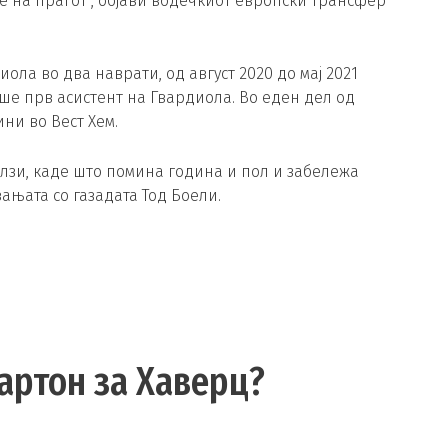
е на прагот“, објави водечкиот европски трансфер
ла во два наврати, од август 2020 до мај 2021
беше прв асистент на Гвардиола. Во еден дел од
ни во Вест Хем.
елзи, каде што помина година и пол и забележа
ањата со газадата Тод Боели.
картон за Хаверц?