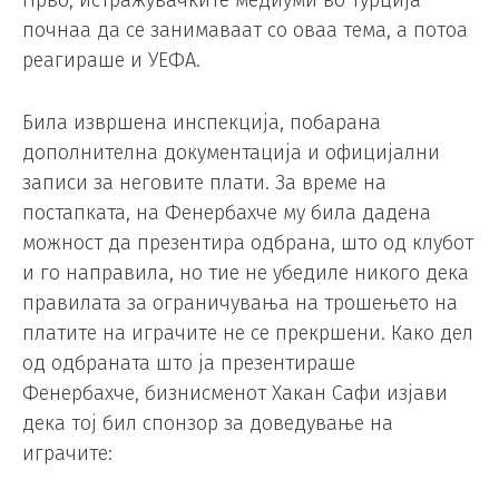
Прво, истражувачките медиуми во Турција
почнаа да се занимаваат со оваа тема, а потоа
реагираше и УЕФА.
Била извршена инспекција, побарана
дополнителна документација и официјални
записи за неговите плати. За време на
постапката, на Фенербахче му била дадена
можност да презентира одбрана, што од клубот
и го направила, но тие не убедиле никого дека
правилата за ограничувања на трошењето на
платите на играчите не се прекршени. Како дел
од одбраната што ја презентираше
Фенербахче, бизнисменот Хакан Сафи изјави
дека тој бил спонзор за доведување на
играчите: