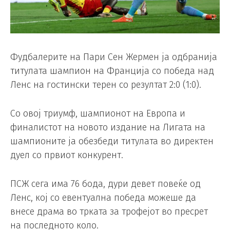
Фудбалерите на Пари Сен Жермен ја одбранија
титулата шампион на Франција со победа над
Ленс на гостински терен со резултат 2:0 (1:0).
Со овој триумф, шампионот на Европа и
финалистот на новото издание на Лигата на
шампионите ја обезбеди титулата во директен
дуел со првиот конкурент.
ПСЖ сега има 76 бода, дури девет повеќе од
Ленс, кој со евентуална победа можеше да
внесе драма во трката за трофејот во пресрет
на последното коло.