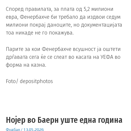
Според правилата, за плата од 5,2 милиони
евра, Фенербахче би требало да издвои седум
милиони покрај даноците, но документацијата
тоа никаде не го покажува.
Парите за кои Фенербахче всушност ја оштети
дрѓавата сега ќе се слеат во касата на УЕФА во
форма на казна.
Foto/ depositphotos
Нојер во Баерн уште една година
Фудбал
/
13.05.2026