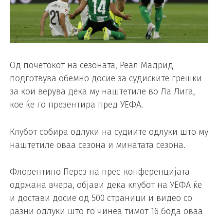
Од почетокот на сезоната, Реал Мадрид
подготвува обемно досие за судиските грешки
за кои верува дека му наштетиле во Ла Лига,
кое ќе го презентира пред УЕФА.
Клубот собира одлуки на судиите одлуки што му
наштетиле оваа сезона и минатата сезона.
Флорентино Перез на прес-конференцијата
одржана вчера, објави дека клубот на УЕФА ќе
и достави досие од 500 страници и видео со
разни одлуки што го чинеа тимот 16 бода оваа