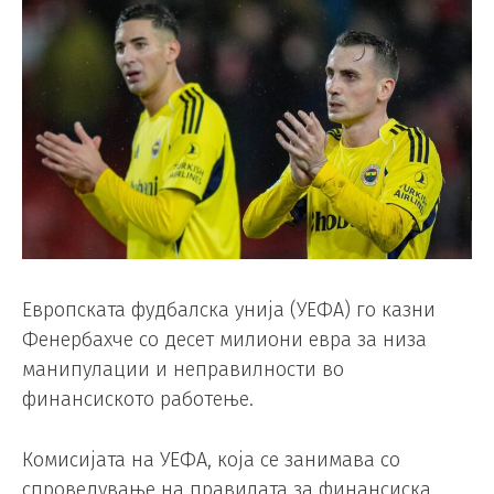
Европската фудбалска унија (УЕФА) го казни
Фенербахче со десет милиони евра за низа
манипулации и неправилности во
финансиското работење.
Комисијата на УЕФА, која се занимава со
спроведување на правилата за финансиска