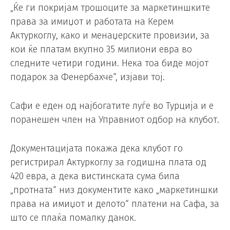
„Ќе ги покријам трошоците за маркетиншките
права за имиџот и работата на Керем
Актуркоглу, како и менаџерските провизии, за
кои ќе платам вкупно 35 милиони евра во
следните четири години. Нека тоа биде мојот
подарок за Фенербахче“, изјави тој.
Сафи е еден од најбогатите луѓе во Турција и е
поранешен член на Управниот одбор на клубот.
Документацијата покажа дека клубот го
регистрирал Актуркоглу за годишна плата од
420 евра, а дека вистинската сума била
„протната“ низ документите како „маркетиншки
права на имиџот и делото“ платени на Сафа, за
што се плаќа помалку данок.