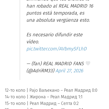
han robado al REAL MADRID 16
puntos está temporada, es
una absoluta vergüenza esto.
Es necesario difundir este
vídeo.
pic.twitter.com/AVbmySFLhD
— (fan) REAL MADRID FANS
(@AdriRM33)
April 27, 2026
12-то коло | Рајо Ваљекано – Реал Мадрид 0:0
14-то коло | Жирона – Реал Мадрид 1:1
15-то коло | Реал Мадрид – Селта 0:2