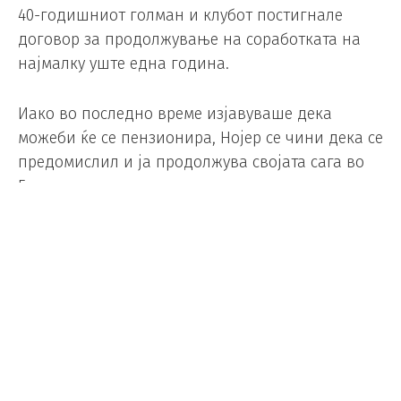
40-годишниот голман и клубот постигнале
договор за продолжување на соработката на
најмалку уште една година.
Иако во последно време изјавуваше дека
можеби ќе се пензионира, Нојер се чини дека се
предомислил и ја продолжува својата сага во
Баерн.
Тој пристигна во Минхен во 2011 година од
Шалке, а во претходните 15 години ја бранеше
мрежата на Баерн во 597 натпревари.
Со Баварците беше шампион на Германија 13
пати, а освои и два трофеи во Лигата на
шампионите. Со германската репрезентација