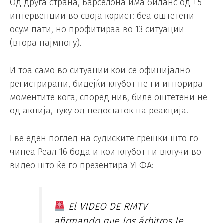
Од друга страна, Барселона има биланс од +5
интервенции во своја корист: беа оштетени
осум пати, но профитираа во 13 ситуации
(втора најмногу).
И тоа само во ситуации кои се официјално
регистрирани, бидејќи клубот не ги игнорира
моментите кога, според нив, биле оштетени не
од акција, туку од недостаток на реакција.
Еве еден поглед на судиските грешки што го
чинеа Реал 16 бода и кои клубот ги вклучи во
видео што ќе го презентира УЕФА:
El VIDEO DE RMTV
afirmando que los árbitros le