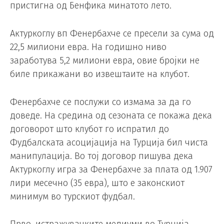
пристигна од Бенфика минатото лето.
Актуркоглу вп Фенербахче се пресели за сума од
22,5 милиони евра. На годишно ниво
заработува 5,2 милиони евра, овие бројки не
биле прикажани во извештаите на клубот.
Фенербахче се послужи со измама за да го
доведе. На средина од сезоната се покажа дека
договорот што клубот го испратил до
Фудбалската асоцијација на Турција бил чиста
манипулација. Во тој договор пишува дека
Актуркоглу игра за Фенербахче за плата од 1.907
лири месечно (35 евра), што е законскиот
минимум во турскиот фудбал.