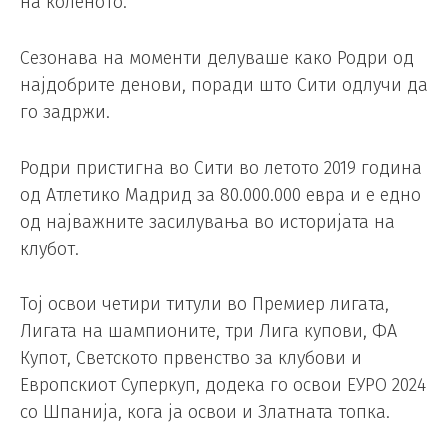
на коленото.
Сезонава на моменти делуваше како Родри од
најдобрите денови, поради што Сити одлучи да
го задржи.
Родри пристигна во Сити во летото 2019 година
од Атлетико Мадрид за 80.000.000 евра и е едно
од најважните засилувања во историјата на
клубот.
Тој освои четири титули во Премиер лигата,
Лигата на шампионите, три Лига купови, ФА
Купот, Светското првенство за клубови и
Европскиот Суперкуп, додека го освои ЕУРО 2024
со Шпанија, кога ја освои и Златната топка.