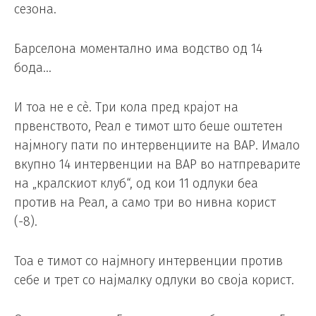
сезона.
Барселона моментално има водство од 14
бода…
И тоа не е сè. Три кола пред крајот на
првенството, Реал е тимот што беше оштетен
најмногу пати по интервенциите на ВАР. Имало
вкупно 14 интервенции на ВАР во натпреварите
на „кралскиот клуб“, од кои 11 одлуки беа
против на Реал, а само три во нивна корист
(-8).
Тоа е тимот со најмногу интервенции против
себе и трет со најмалку одлуки во своја корист.