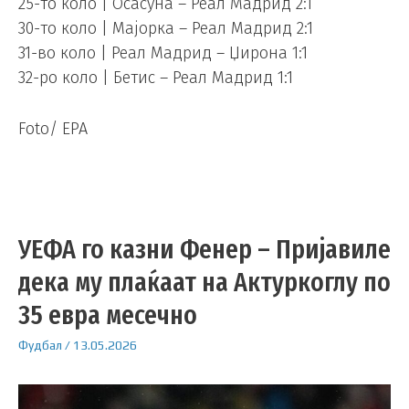
25-то коло | Осасуна – Реал Мадрид 2:1
30-то коло | Мајорка – Реал Мадрид 2:1
31-во коло | Реал Мадрид – Џирона 1:1
32-ро коло | Бетис – Реал Мадрид 1:1
Foto/ EPA
УЕФА го казни Фенер – Пријавиле
дека му плаќаат на Актуркоглу по
35 евра месечно
Фудбал
/
13.05.2026