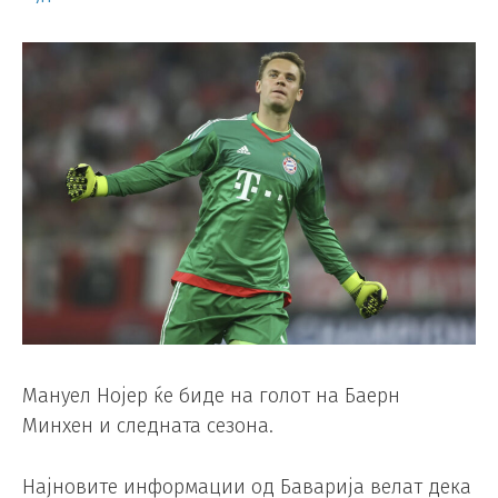
Мануел Нојер ќе биде на голот на Баерн
Минхен и следната сезона.
Најновите информации од Баварија велат дека