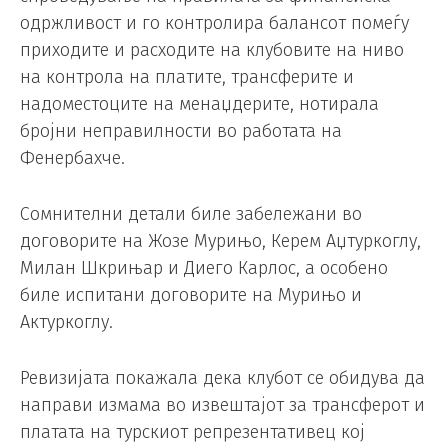
одржливост и го контролира балансот помеѓу
приходите и расходите на клубовите на ниво
на контрола на платите, трансферите и
надоместоците на менаџдерите, нотирала
бројни неправилности во работата на
Фенербахче.
Сомнителни детали биле забележани во
договорите на Жозе Мурињо, Керем Аџтуркоглу,
Милан Шкрињар и Диего Карлос, а особено
биле испитани договорите на Мурињо и
Актуркоглу.
Ревизијата покажала дека клубот се обидува да
направи измама во извештајот за трансферот и
платата на турскиот репрезентативец кој