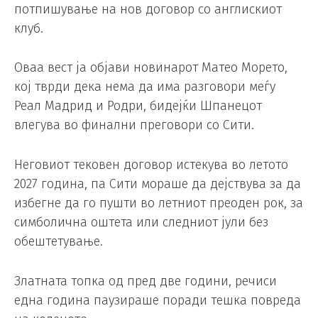
потпишување на нов договор со англискиот
клуб.
Оваа вест ја објави новинарот Матео Морето,
кој тврди дека нема да има разговори меѓу
Реал Мадрид и Родри, бидејќи Шпанецот
влегува во финални преговори со Сити.
Неговиот тековен договор истекува во летото
2027 година, па Сити мораше да дејствува за да
избегне да го пушти во летниот преоден рок, за
симболична оштета или следниот јули без
обештетување.
Златната топка од пред две години, речиси
една година паузираше поради тешка повреда