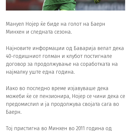
Мануел Нојер ќе биде на голот на Баерн
Минхен и следната сезона.
Најновите информации од Баварија велат дека
40-годишниот голман и клубот постигнале
договор за продолжување на соработката на
најмалку уште една година.
Иако во последно време изјавуваше дека
можеби ќе се пензионира, Нојер се чини дека се
предомислил и ја продолжува својата сага во
Баерн.
Тој пристигна во Минхен во 2011 година од