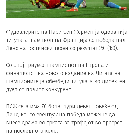
Фудбалерите на Пари Сен Жермен ја одбранија
титулата шампион на Франција со победа над
Ленс на гостински терен со резултат 2:0 (1:0).
Со овој триумф, шампионот на Европа и
финалистот на новото издание на Лигата на
шампионите ја обезбеди титулата во директен
дуел со првиот конкурент.
ПСЖ сега има 76 бода, дури девет повеќе од
Ленс, кој со евентуална победа можеше да
внесе драма во трката за трофејот во пресрет
на последното коло.