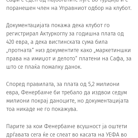
поранешен член на Управниот одбор на клубот.
Документацијата покажа дека клубот го
регистрирал Актуркоглу за годишна плата од
420 евра, а дека вистинската сума била
„протната“ низ документите како „маркетиншки
права на имиџот и делото“ платени на Сафа, за
што се плаќа помалку данок.
Според правилата, за плата од 5,2 милиони
евра, Фенербахче би требало да издвои седум
милиони покрај даноците, но документацијата
тоа никаде не го покажува.
Парите за кои Фенербахче всушност ја оштети
дрѓавата сега ќе се слеат во касата на УЕФА во