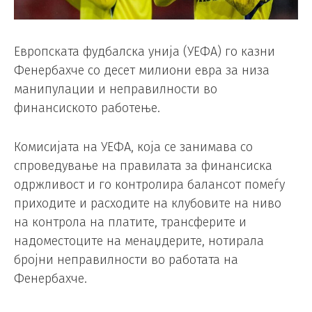
Европската фудбалска унија (УЕФА) го казни
Фенербахче со десет милиони евра за низа
манипулации и неправилности во
финансиското работење.
Комисијата на УЕФА, која се занимава со
спроведување на правилата за финансиска
одржливост и го контролира балансот помеѓу
приходите и расходите на клубовите на ниво
на контрола на платите, трансферите и
надоместоците на менаџдерите, нотирала
бројни неправилности во работата на
Фенербахче.