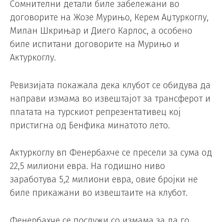
Сомнителни детали биле забележани во
договорите на Жозе Мурињо, Керем Аџтуркоглу,
Милан Шкрињар и Диего Карлос, а особено
биле испитани договорите на Мурињо и
Актуркоглу.
Ревизијата покажала дека клубот се обидува да
направи измама во извештајот за трансферот и
платата на турскиот репрезентативец кој
пристигна од Бенфика минатото лето.
Актуркоглу вп Фенербахче се пресели за сума од
22,5 милиони евра. На годишно ниво
заработува 5,2 милиони евра, овие бројки не
биле прикажани во извештаите на клубот.
Фенербахче се послужи со измама за да го