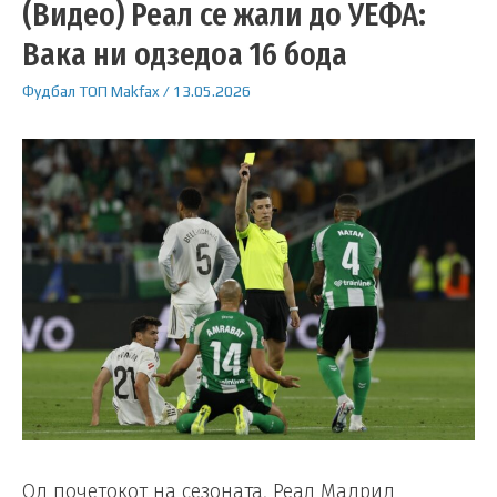
(Видео) Реал се жали до УЕФА:
Вака ни одзедоа 16 бода
Фудбал
ТОП
Makfax
/
13.05.2026
Од почетокот на сезоната, Реал Мадрид