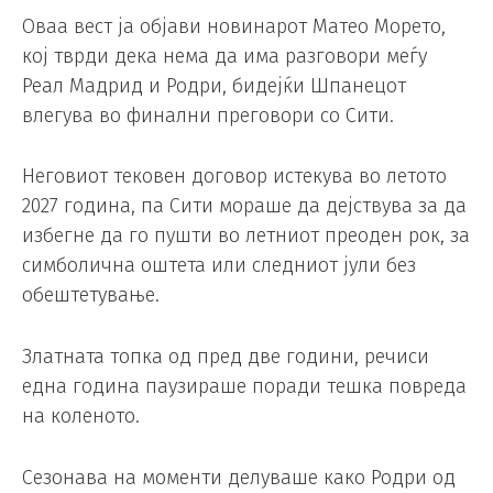
Оваа вест ја објави новинарот Матео Морето,
кој тврди дека нема да има разговори меѓу
Реал Мадрид и Родри, бидејќи Шпанецот
влегува во финални преговори со Сити.
Неговиот тековен договор истекува во летото
2027 година, па Сити мораше да дејствува за да
избегне да го пушти во летниот преоден рок, за
симболична оштета или следниот јули без
обештетување.
Златната топка од пред две години, речиси
една година паузираше поради тешка повреда
на коленото.
Сезонава на моменти делуваше како Родри од