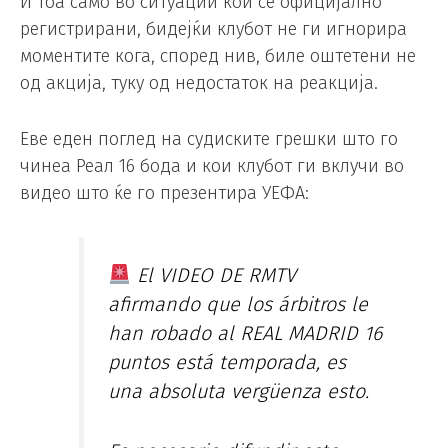
И тоа само во ситуации кои се официјално
регистрирани, бидејќи клубот не ги игнорира
моментите кога, според нив, биле оштетени не
од акција, туку од недостаток на реакција.
Еве еден поглед на судиските грешки што го
чинеа Реал 16 бода и кои клубот ги вклучи во
видео што ќе го презентира УЕФА:
El VIDEO DE RMTV
afirmando que los árbitros le
han robado al REAL MADRID 16
puntos está temporada, es
una absoluta vergüenza esto.