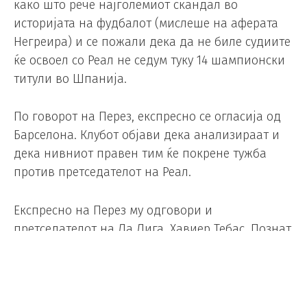
како што рече најголемиот скандал во
историјата на фудбалот (мислеше на аферата
Негреира) и се пожали дека да не биле судиите
ќе освоел со Реал не седум туку 14 шампионски
титули во Шпанија.
По говорот на Перез, експресно се огласија од
Барселона. Клубот објави дека анализираат и
дека нивниот правен тим ќе покрене тужба
против претседателот на Реал.
Експресно на Перез му одговори и
претседателот на Ла Лига, Хавиер Тебас. Познат
како човек кој нема проблем да ги критикува
најмоќните клубови во светот, како што се
Манчестер Сити, Пари Сен Жермен, Реал
Мадрид и Барселона, Тебас реши силно да гму