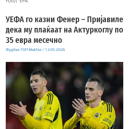
Foto/ EPA
УЕФА го казни Фенер – Пријавиле
дека му плаќаат на Актуркоглу по
35 евра месечно
Фудбал
ТОП
Makfax
/
13.05.2026