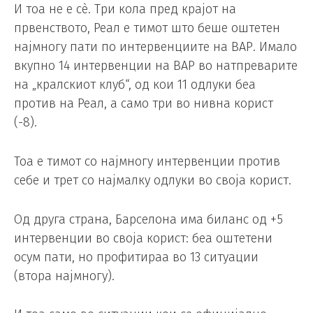
И тоа не е сè. Три кола пред крајот на
првенството, Реал е тимот што беше оштетен
најмногу пати по интервенциите на ВАР. Имало
вкупно 14 интервенции на ВАР во натпреварите
на „кралскиот клуб“, од кои 11 одлуки беа
против на Реал, а само три во нивна корист
(-8).
Тоа е тимот со најмногу интервенции против
себе и трет со најмалку одлуки во своја корист.
Од друга страна, Барселона има биланс од +5
интервенции во своја корист: беа оштетени
осум пати, но профитираа во 13 ситуации
(втора најмногу).