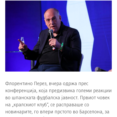
Флорентино Перез, вчера одржа прес
конференција, која предизвика големи реакции
во шпанската фудбалска јавност. Првиот човек
на „кралскиот клуб“, се расправаше со
новинарите, го впери прстото во Барселона, за