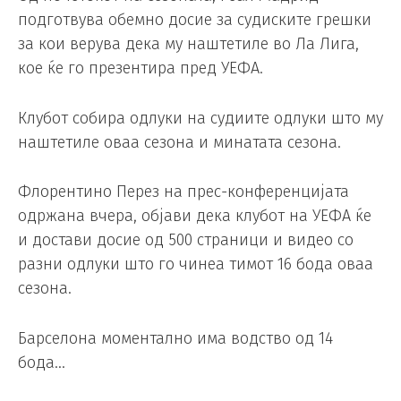
подготвува обемно досие за судиските грешки
за кои верува дека му наштетиле во Ла Лига,
кое ќе го презентира пред УЕФА.
Клубот собира одлуки на судиите одлуки што му
наштетиле оваа сезона и минатата сезона.
Флорентино Перез на прес-конференцијата
одржана вчера, објави дека клубот на УЕФА ќе
и достави досие од 500 страници и видео со
разни одлуки што го чинеа тимот 16 бода оваа
сезона.
Барселона моментално има водство од 14
бода…