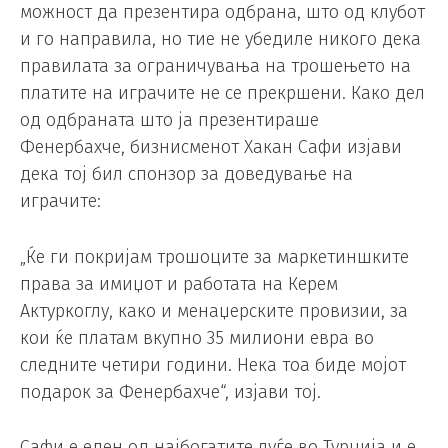
можност да презентира одбрана, што од клубот
и го направила, но тие не убедиле никого дека
правилата за ограничувања на трошењето на
платите на играчите не се прекршени. Како дел
од одбраната што ја презентираше
Фенербахче, бизнисменот Хакан Сафи изјави
дека тој бил спонзор за доведување на
играчите:
„Ќе ги покријам трошоците за маркетиншките
права за имиџот и работата на Керем
Актуркоглу, како и менаџерските провизии, за
кои ќе платам вкупно 35 милиони евра во
следните четири години. Нека тоа биде мојот
подарок за Фенербахче“, изјави тој.
Сафи е еден од најбогатите луѓе во Турција и е