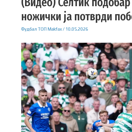
(Видео) Селтик подобар
ножички ја потврди поб
Фудбал
ТОП
Makfax
/
10.05.2026