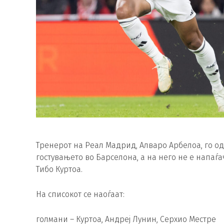
Тренерот на Реал Мадрид, Алваро Арбелоа, го од
гостувањето во Барселона, а на него не е напаѓа
Тибо Куртоа.
На списокот се наоѓаат:
голмани – Куртоа, Андреј Лунин, Серхио Местре