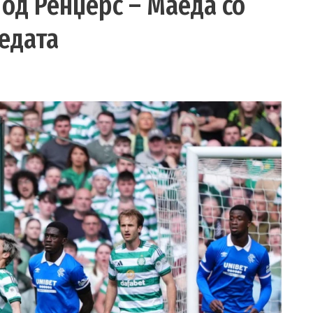
 од Ренџерс – Маеда со
едата