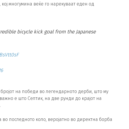
 кој многумина веќе го нарекуваат еден од
edible bicycle kick goal from the Japanese
BsVtt0sF
26
 бројот на победи во легендарното дерби, што му
ажно е што Селтик, на две рунди до крајот на
.
 а во последното коло, веројатно во директна борба