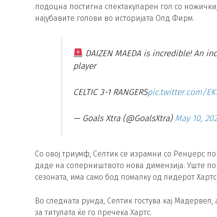
подоцна постигна спектакуларен гол со ножички,
најубавите голови во историјата Олд Фирм.
DAIZEN MAEDA is incredible! An incr
player
CELTIC 3-1 RANGERS
pic.twitter.com/EK
— Goals Xtra (@GoalsXtra)
May 10, 20
Со овој триумф, Селтик се израмни со Ренџерс по
даде на соперништвото нова димензија. Уште пов
сезоната, има само бод помалку од лидерот Хартс
Во следната рунда, Селтик гостува кај Мадервел,
за титулата ќе го пречека Хартс.