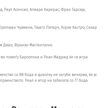
, Раул Асенсио, Алваро Карерас, Фран Гарсија,
релијан Чуамени, Тијаго Питарч, Хорхе Кастро, Сезар
м Дијаз, Франко Мастантуоно.
тво помеѓу Барселона и Реал Мадрид ќе се игра
нство со 88 бода и доколку не загуби вечерва, ќе ја
рвенството. Реал е втор на табелата со 77 бода.