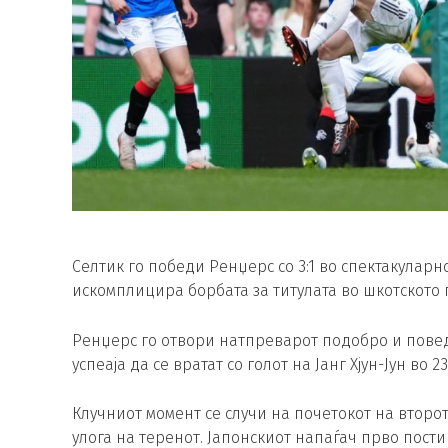
Селтик го победи Ренџерс со 3:1 во спектакулар
искомплицира борбата за титулата во шкотското 
Ренџерс го отвори натпреварот подобро и повед
успеаја да се вратат со голот на Јанг Хјун-Јун во 2
Клучниот момент се случи на почетокот на второт
улога на теренот. Јапонскиот напаѓач прво постиг