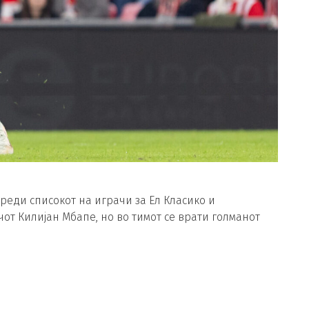
реди списокот на играчи за Ел Класико и
чот Килијан Мбапе, но во тимот се врати голманот