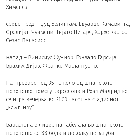
Хименез
среден ред – Џуд Белингам, Едуардо Камавинга,
Орелијан Чуамени, Тијаго Питарч, Хорхе Кастро,
Сезар Паласиос
напад – Винисиус Жуниор, Гонзало Гарсија,
Брахим Дијаз, Франко Мастантуоно.
Натпреварот од 35-то коло од шпанското
првенство помеѓу Барселона и Реал Мадрид ќе
се игра вечерва во 21:00 часот на стадионот
„Камп Ноу“.
Барселона е лидер на табелата во шпанското
првенство со 88 бода и доколку не загуби