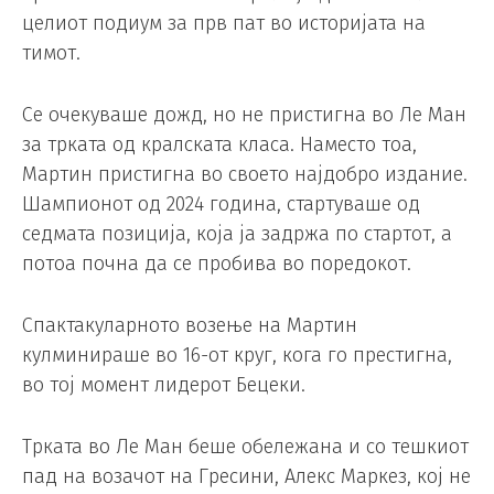
целиот подиум за прв пат во историјата на
тимот.
Се очекуваше дожд, но не пристигна во Ле Ман
за трката од кралската класа. Наместо тоа,
Мартин пристигна во своето најдобро издание.
Шампионот од 2024 година, стартуваше од
седмата позиција, која ја задржа по стартот, а
потоа почна да се пробива во поредокот.
Спактакуларното возење на Мартин
кулминираше во 16-от круг, кога го престигна,
во тој момент лидерот Бецеки.
Трката во Ле Ман беше обележана и со тешкиот
пад на возачот на Гресини, Алекс Маркез, кој не