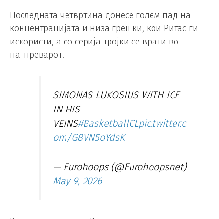
Последната четвртина донесе голем пад на
концентрацијата и низа грешки, кои Ритас ги
искористи, а со серија тројки се врати во
натпреварот.
SIMONAS LUKOSIUS WITH ICE
IN HIS
VEINS
#BasketballCL
pic.twitter.c
om/G8VN5oYdsK
— Eurohoops (@Eurohoopsnet)
May 9, 2026