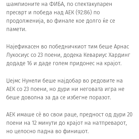
шампионите на ФИБА, по спектакуларен
пресврт и победа над АЕК (92:86) по
продолженија, во финале кое долго ќе се
памети.
Најефикасен во победничкиот тим беше Арнас
Лукосиус со 23 поени, додека Кевариус Хардинг
додаде 16 и даде голем придонес на крајот.
Џејмс Нунели беше најдобар во редовите на
АЕК со 23 поени, но дури ни неговата игра не
беше доволна за да се избегне поразот.
АЕК имаше сè во свои раце, предност од дури 20
поени на 12 минути до крајот на натпреварот,
но целосно падна во финишот.