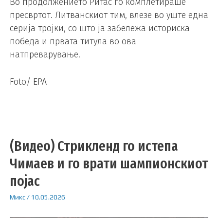
Во продолжението Ритас го комплетираше
пресвртот. Литванскиот тим, влезе во уште една
серија тројки, со што ја забележа историска
победа и првата титула во ова
натпреварување.
Foto/ EPA
(Видео) Стрикленд го истепа
Чимаев и го врати шампионскиот
појас
Микс
/
10.05.2026