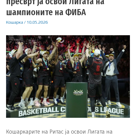
пресврт ја освои Лигата на
шампионите на ФИБА
Кошарка
/
10.05.2026
Кошаркарите на Ритас ја освои Лигата на