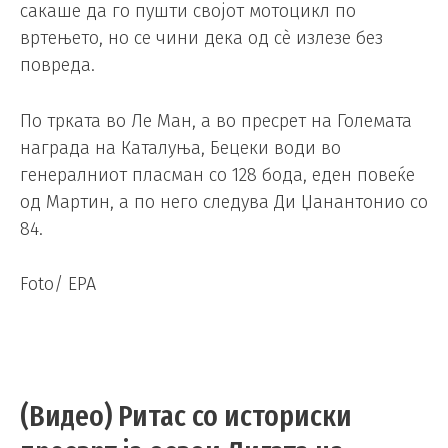
сакаше да го пушти својот мотоцикл по
вртењето, но се чини дека од сè излезе без
повреда.
По трката во Ле Ман, а во пресрет на Големата
награда на Каталуња, Бецеки води во
генералниот пласман со 128 бода, еден повеќе
од Мартин, а по него следува Ди Џанантонио со
84.
Foto/ EPA
(Видео) Ритас со историски