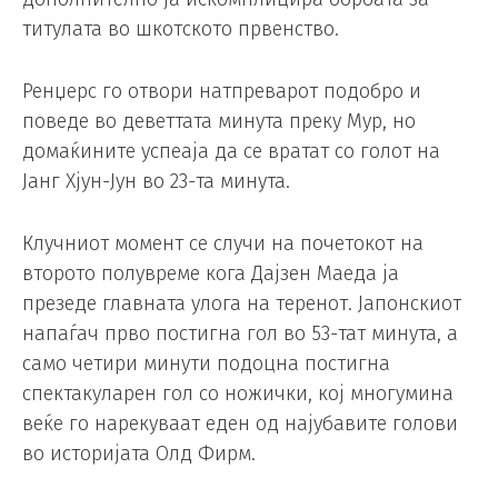
титулата во шкотското првенство.
Ренџерс го отвори натпреварот подобро и
поведе во деветтата минута преку Мур, но
домаќините успеаја да се вратат со голот на
Јанг Хјун-Јун во 23-та минута.
Клучниот момент се случи на почетокот на
второто полувреме кога Дајзен Маеда ја
презеде главната улога на теренот. Јапонскиот
напаѓач прво постигна гол во 53-тат минута, а
само четири минути подоцна постигна
спектакуларен гол со ножички, кој многумина
веќе го нарекуваат еден од најубавите голови
во историјата Олд Фирм.