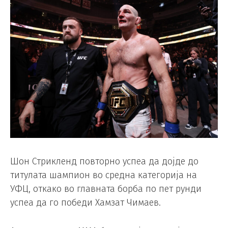
Шон Стрикленд повторно успеа да дојде до
титулата шампион во средна категорија на
УФЦ, откако во главната борба по пет рунди
успеа да го победи Хамзат Чимаев.