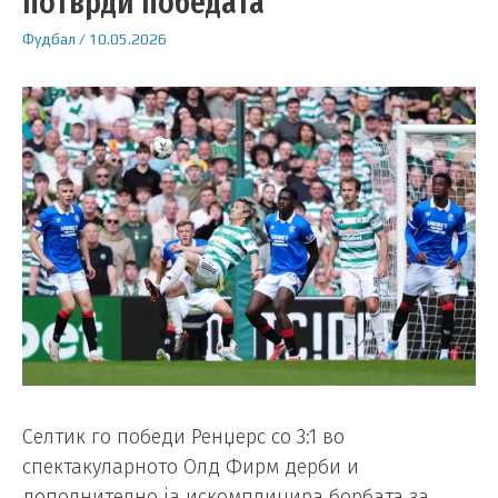
потврди победата
Фудбал
/
10.05.2026
Селтик го победи Ренџерс со 3:1 во
спектакуларното Олд Фирм дерби и
дополнително ја искомплицира борбата за