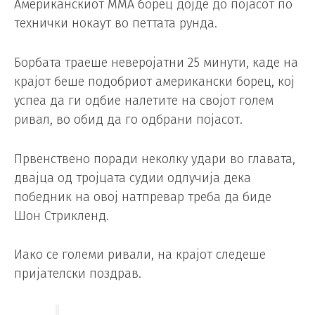
Американскиот ММА борец дојде до појасот по
технички нокаут во петтата рунда.
Борбата траеше неверојатни 25 минути, каде на
крајот беше подобриот американски борец, кој
успеа да ги одбие налетите на својот голем
ривал, во обид да го одбрани појасот.
Првенствено поради неколку удари во главата,
двајца од тројцата судии одлучија дека
победник на овој натпревар треба да биде
Шон Стрикленд.
Иако се големи ривали, на крајот следеше
пријателски поздрав.