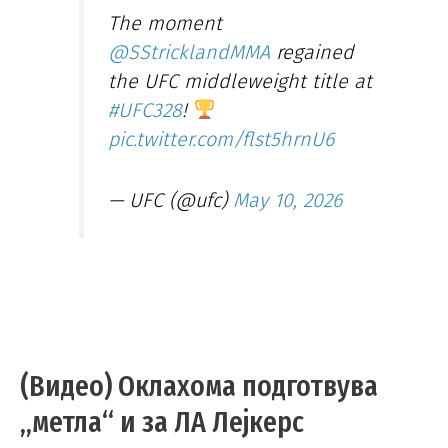
The moment
@SStricklandMMA
regained
the UFC middleweight title at
#UFC328
!
pic.twitter.com/flst5hrnU6
— UFC (@ufc)
May 10, 2026
(Видео) Оклахома подготвува
„метла“ и за ЛА Лејкерс