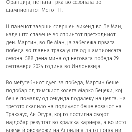
Франција, петтата трка во сезоната во
шампионатот Мото ГП.
Шпанецот заврши совршен викенд во Ле Ман,
каде што славеше во спринтот претходниот
ден. Мартин, во Ле Ман, ја забележа првата
победа во главна трака уште од шампионсата
сезона. 588 дена мина од неговата победа 29
септември 2024 година во Индонезија.
Во меѓусебниот дуел за победа, Мартин беше
подобар од тимскиот колега Марко Бецеки, кој
беше помалку од секунда подалеку на целта. На
третото скалило на подиумот беше возачот на
Тракхаус, Аи Огура, кој го постигна својот
најдобар резултат во кралска кариера, а во исто
време ѝ овозможи на Априлија да го пополни