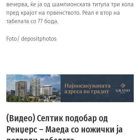
вечерва, ќе ја од шампионската титула три кола
пред крајот на првенството. Реал е втор на
табелата со 77 бода.
Foto/ depositphotos
(Видео) Селтик подобар од
Ренџерс – Маеда со ножички ја