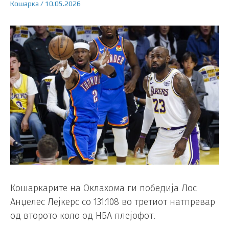
Кошарка
/
10.05.2026
Кошаркарите на Оклахома ги победија Лос
Анџелес Лејкерс со 131:108 во третиот натпревар
од второто коло од НБА плејофот.