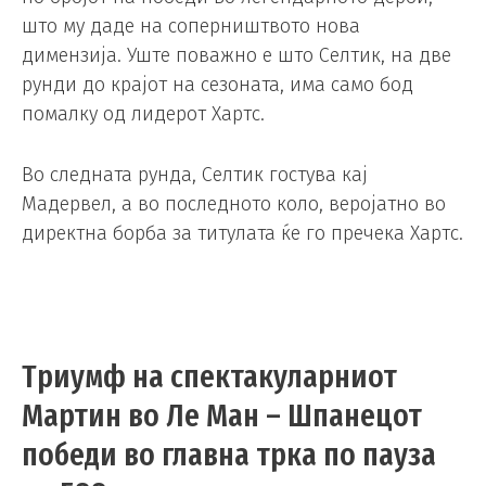
што му даде на соперништвото нова
димензија. Уште поважно е што Селтик, на две
рунди до крајот на сезоната, има само бод
помалку од лидерот Хартс.
Во следната рунда, Селтик гостува кај
Мадервел, а во последното коло, веројатно во
директна борба за титулата ќе го пречека Хартс.
Триумф на спектакуларниот
Мартин во Ле Ман – Шпанецот
победи во главна трка по пауза