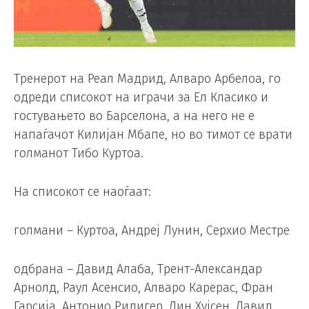
Тренерот на Реал Мадрид, Алваро Арбелоа, го
одреди списокот на играчи за Ел Класико и
гостувањето во Барселона, а на него не е
напаѓачот Килијан Мбапе, но во тимот се врати
голманот Тибо Куртоа.
На списокот се наоѓаат:
голмани – Куртоа, Андреј Лунин, Серхио Местре
одбрана – Давид Алаба, Трент-Александар
Арнолд, Раул Асенсио, Алваро Карерас, Фран
Гарсија, Антонио Ридигер, Дин Хујсен, Давид