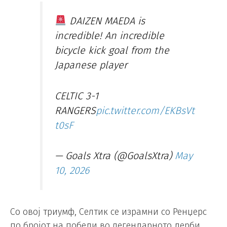
DAIZEN MAEDA is
incredible! An incredible
bicycle kick goal from the
Japanese player
CELTIC 3-1
RANGERS
pic.twitter.com/EKBsVt
t0sF
— Goals Xtra (@GoalsXtra)
May
10, 2026
Со овој триумф, Селтик се израмни со Ренџерс
по бројот на победи во легендарното дерби,