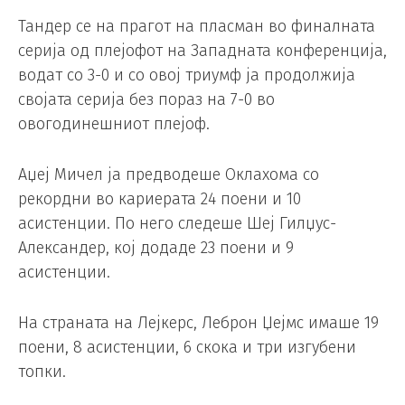
Тандер се на прагот на пласман во финалната
серија од плејофот на Западната конференција,
водат со 3-0 и со овој триумф ја продолжија
својата серија без пораз на 7-0 во
овогодинешниот плејоф.
Аџеј Мичел ја предводеше Оклахома со
рекордни во кариерата 24 поени и 10
асистенции. По него следеше Шеј Гилџус-
Александер, кој додаде 23 поени и 9
асистенции.
На страната на Лејкерс, Леброн Џејмс имаше 19
поени, 8 асистенции, 6 скока и три изгубени
топки.