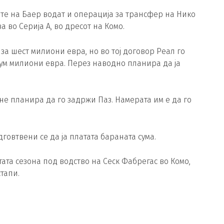
те на Баер водат и операција за трансфер на Нико
 во Серија А, во дресот на Комо.
за шест милиони евра, но во тој договор Реал го
сум милиони евра. Перез наводно планира да ја
не планира да го задржи Паз. Намерата им е да го
овтвени се да ја платата бараната сума.
ата сезона под водство на Сеск Фабрегас во Комо,
тапи.