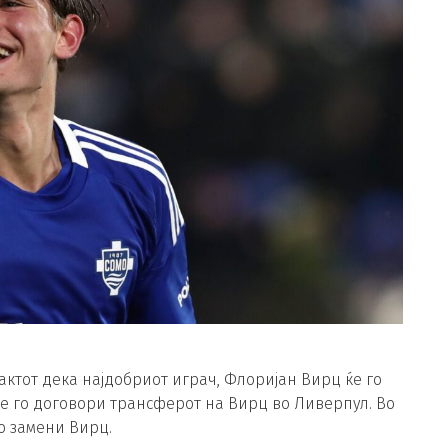
ктот дека најдобриот играч, Флоријан Вирц ќе го
ќе го договори трансферот на Вирц во Ливерпул. Во
го замени Вирц.