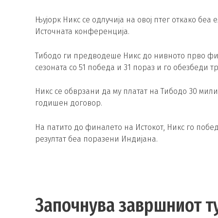
Њујорк Никс се одлучија на овој птег откако бе
Источната конференција.
Тибодо ги предводеше Никс до нивното прво фина
сезоната со 51 победа и 31 пораз и го обезбеди т
Никс се обврзани да му платат на Тибодо 30 мил
годишен договор.
На патито до финалето на Истокот, Никс го победиј
резултат беа поразени Индијана.
Започнува завршниот ту