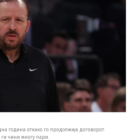
една година откако го продолжија договорот.
е ги чини многу пари.