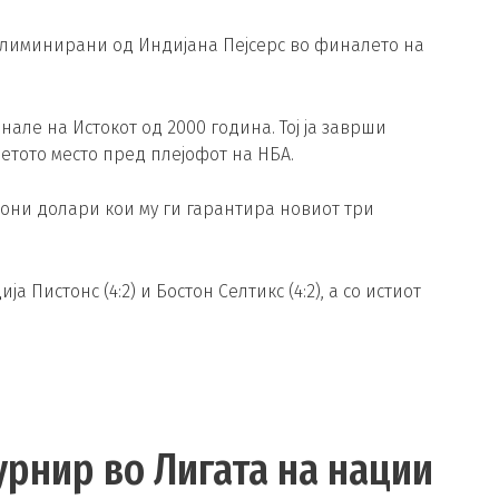
а елиминирани од Индијана Пејсерс во финалето на
ле на Истокот од 2000 година. Тој ја заврши
ретото место пред плејофот на НБА.
иони долари кои му ги гарантира новиот три
а Пистонс (4:2) и Бостон Селтикс (4:2), а со истиот
рнир во Лигата на нации