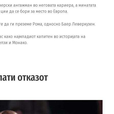
нерски ангажман во неговата кариера, а минатата
иции да се бори за место во Европа.
е да ги преземе Рома, односно Баер Леверкузен.
с како најмладиот капитен во историјата на
елзи и Монако.
лати отказот