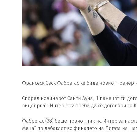
Франсеск Сеск Фабрегас ќе биде новиот тренер 
Според новинарот Санти Ауна, Шпанецот ги дого
вицепрвак. Интер сега треба да се договори со 
Фабрегас (38) беше првиот пик на Интер за насл
Меца“ по дебаклот во финалето на Лигата на ша