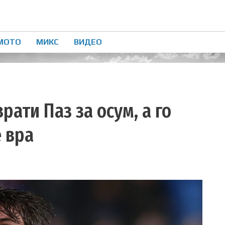
МОТО
МИКС
ВИДЕО
врати Паз за осум, а го
 вра