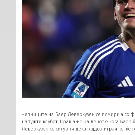
Челниците на Баер Леверкузен се помирија со фа
напушти клубот. Прашање на денот е кога Баер 
Леверкузен се сигурни дека најдоа играч кој ќе 