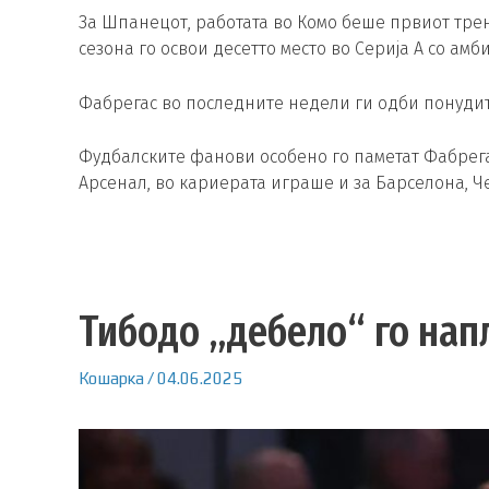
За Шпанецот, работата во Комо беше првиот тре
сезона го освои десетто место во Серија А со амб
Фабрегас во последните недели ги одби понудит
Фудбалските фанови особено го паметат Фабрега
Арсенал, во кариерата играше и за Барселона, Ч
Тибодо „дебело“ го нап
Кошарка
/
04.06.2025