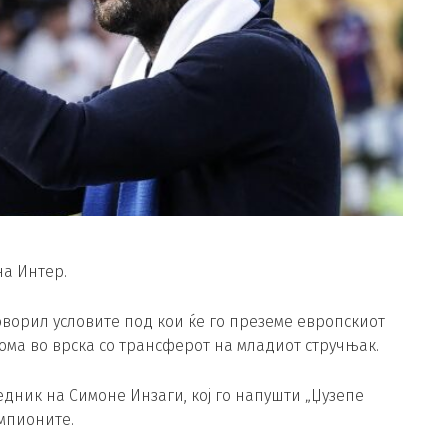
на Интер.
ворил условите под кои ќе го преземе европскиот
Кома во врска со трансферот на младиот стручњак.
едник на Симоне Инзаги, кој го напушти „Џузепе
мпионите.