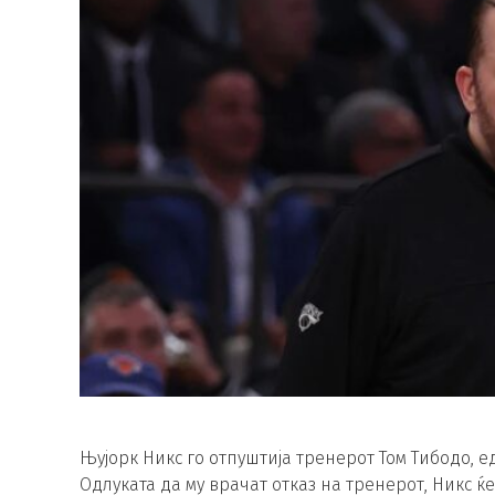
Њујорк Никс го отпуштија тренерот Том Тибодо, 
Одлуката да му врачат отказ на тренерот, Никс ќ