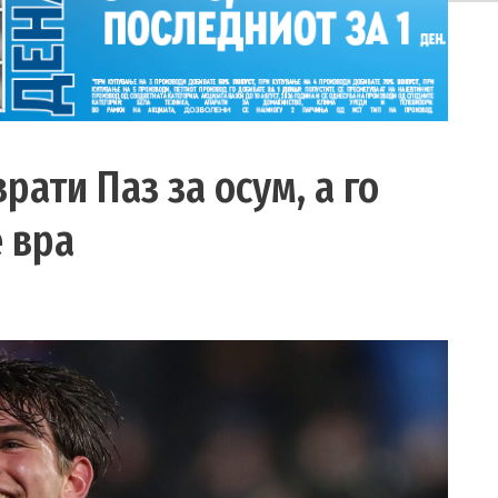
врати Паз за осум, а го
 вра