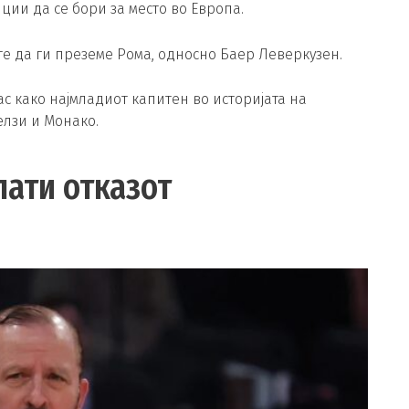
иции да се бори за место во Европа.
е да ги преземе Рома, односно Баер Леверкузен.
с како најмладиот капитен во историјата на
елзи и Монако.
лати отказот