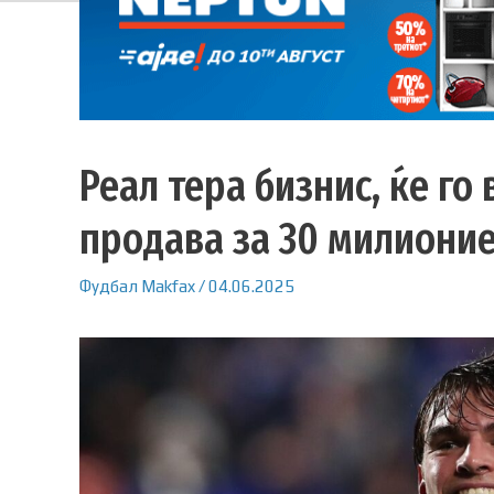
Реал тера бизнис, ќе го 
продава за 30 милионие
Фудбал
Makfax
/
04.06.2025