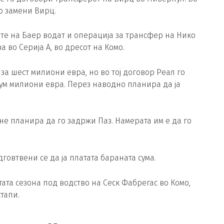
го замени Вирц.
те на Баер водат и операција за трансфер на Нико
 во Серија А, во дресот на Комо.
за шест милиони евра, но во тој договор Реал го
сум милиони евра. Перез наводно планира да ја
не планира да го задржи Паз. Намерата им е да го
овтвени се да ја платата бараната сума.
ата сезона под водство на Сеск Фабрегас во Комо,
тапи.