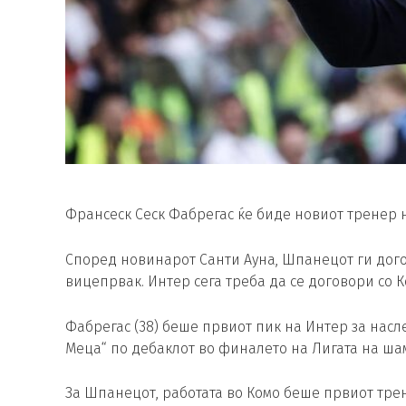
Франсеск Сеск Фабрегас ќе биде новиот тренер 
Според новинарот Санти Ауна, Шпанецот ги дого
вицепрвак. Интер сега треба да се договори со 
Фабрегас (38) беше првиот пик на Интер за насл
Меца“ по дебаклот во финалето на Лигата на ша
За Шпанецот, работата во Комо беше првиот тре