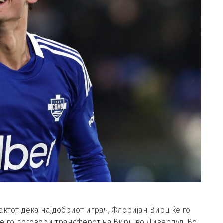
ктот дека најдобриот играч, Флоријан Вирц ќе го
ќе го договори трансферот на Вирц во Ливерпул. Во