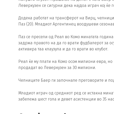
Леверкузен се сигурни дека најдоа играч кој ќе 
Додека работат на трансферот на Вирц, челници
Паз (20). Младиот Аргентинец воодушеви сезонава
Паз се пресели од Реал во Комо минатата година 
задржа правото на да го врати фудбалерот за о
активира таа клаузула и да го врати во клубот.
Реал ќе му плати на Комо осом милиони евра, но 
продадат во Леверкузен за 30 милиони.
Челниците Баер ги започнале преговорите и подг
Младиот играч од средниот ред се истакна минат
забележа шест гола и девет асистенции во 35 нас