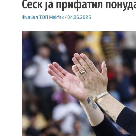
Сеск ја прифатил понуд
Фудбал
ТОП
Makfax
/
04.06.2025