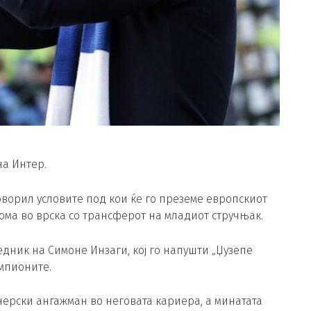
на Интер.
ворил условите под кои ќе го преземе европскиот
Кома во врска со трансферот на младиот стручњак.
едник на Симоне Инзаги, кој го напушти „Џузепе
мпионите.
нерски ангажман во неговата кариера, а минатата