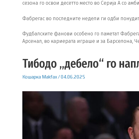
сезона го освои десетто место во Серија А со амб
Фабрегас во последните недели ги одби понудит
Фудбалските фанови особено го паметат Фабрега
Арсенал, во кариерата играше и за Барселона, Ч
Тибодо „дебело“ го нап
Кошарка
Makfax
/
04.06.2025