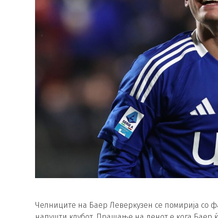
Челниците на Баер Леверкузен се помирија со фа
напушти клубот. Прашање на денот е кога Баер 