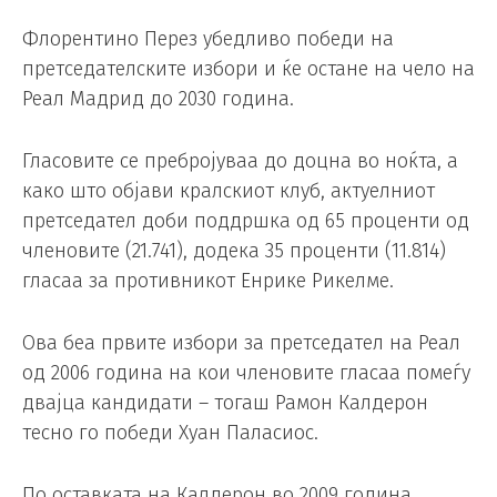
Флорентино Перез убедливо победи на
претседателските избори и ќе остане на чело на
Реал Мадрид до 2030 година.
Гласовите се пребројуваа до доцна во ноќта, а
како што објави кралскиот клуб, актуелниот
претседател доби поддршка од 65 проценти од
членовите (21.741), додека 35 проценти (11.814)
гласаа за противникот Енрике Рикелме.
Ова беа првите избори за претседател на Реал
од 2006 година на кои членовите гласаа помеѓу
двајца кандидати – тогаш Рамон Калдерон
тесно го победи Хуан Паласиос.
По оставката на Калдерон во 2009 година,