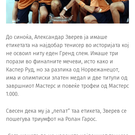
До синоќа, Александар Зверев ја имаше
етикетата на најдобар тенисер во историјата кој
не освоил ниту еден Гренд слем. Имаше три
порази во финалните мечеви, исто како и
Каспер Руд, но за разлика од Норвежанецот,
има и олимписки златен медал и две титули од
завршниот Мастерс и повеќе трофеи од Мастерс
1.000.
Свесен дека му ја „лепат“ таа етикета, Зверев се
пошегува триумфот на Ролан Гарос.