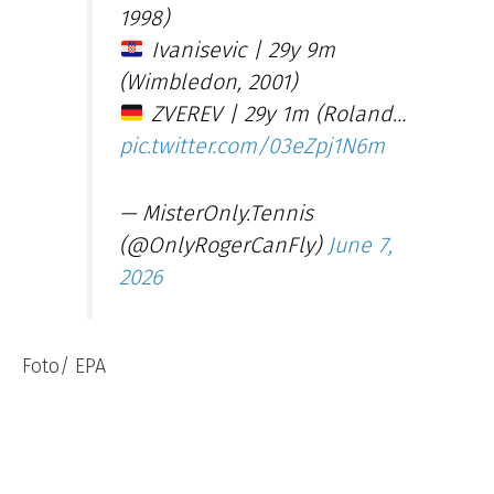
1998)
Ivanisevic | 29y 9m
(Wimbledon, 2001)
ZVEREV | 29y 1m (Roland…
pic.twitter.com/03eZpj1N6m
— MisterOnly.Tennis
(@OnlyRogerCanFly)
June 7,
2026
Foto/ EPA