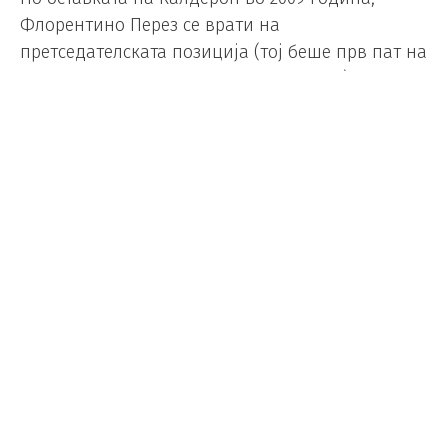
Флорентино Перез се врати на
претседателската позиција (тој беше прв пат на
чело на клубот од 2000 до 2006 година), а потоа
победи без противник во 2013, 2017, 2021 и 2025
година.
Перез, со кого Реал освои седум европски
првенства, доби поддршка за да го врати
клубот на врвот по две сезони без трофеј.
„Ова беше одличен ден за Реал Мадрид.
Победивме на секое гласачко место, односно во
сите возрасни групи. И го постигнавме вториот
најдобар резултат во историјата на изборите во
Реал Мадрид. Тоа е извонреден резултат.
Можеше да биде подобро бидејќи речиси