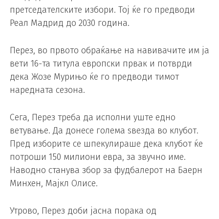
претседателските избори. Тој ќе го предводи
Реал Мадрид до 2030 година.
Перез, во првото обраќање на навивачите им ја
вети 16-та титула европски првак и потврди
дека Жозе Мурињо ќе го предводи тимот
наредната сезона.
Сега, Перез треба да исполни уште едно
ветување. Да донесе голема ѕвезда во клубот.
Пред изборите се шпекулираше дека клубот ќе
потроши 150 милиони евра, за звучно име.
Наводно станува збор за фудбалерот на Баерн
Минхен, Мајкл Олисе.
Утрово, Перез доби јасна порака од