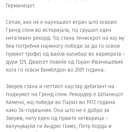
Германецот.
Сепак, ако не е најлошиот играч што освоил
Гренд слем во историјата, тој срушил еден
негативен рекорд. Тој стана тенисерот на кој му
беа потребни најмногу победи за да го освои
првиот трофеј од ваков калибар во кариерата –
дури 125. Дваесет повеќе од Горан Иванишевиќ
кога го освои Вимблдон во 2001 година.
Зверев стана и петтиот најстар дебитант на
подиумот на Гренд слем. Рекордер е Шпанецот
Химено, кој победи во Париз во 1972 година
како 34-годишник. Она што не е добро за
Зверев, ниту еден од првите четворица –
вклучувајќи ги Андрес Гомес, Петр Корда и