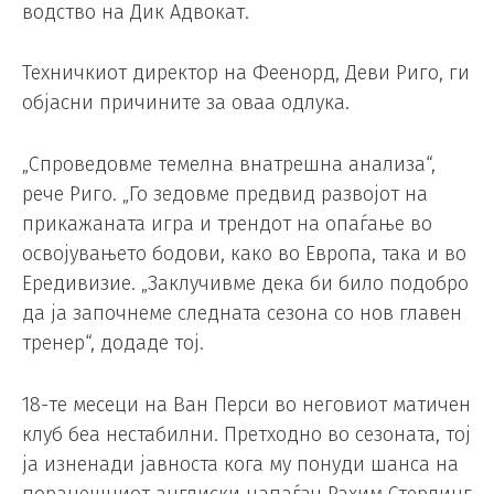
водство на Дик Адвокат.
Техничкиот директор на Феенорд, Деви Риго, ги
објасни причините за оваа одлука.
„Спроведовме темелна внатрешна анализа“,
рече Риго. „Го зедовме предвид развојот на
прикажаната игра и трендот на опаѓање во
освојувањето бодови, како во Европа, така и во
Ередивизие. „Заклучивме дека би било подобро
да ја започнеме следната сезона со нов главен
тренер“, додаде тој.
18-те месеци на Ван Перси во неговиот матичен
клуб беа нестабилни. Претходно во сезоната, тој
ја изненади јавноста кога му понуди шанса на
поранешниот англиски напаѓач Рахим Стерлинг