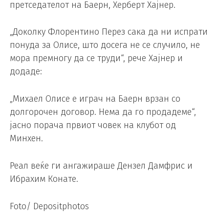
претседателот на Баерн, Херберт Хајнер.
„Доколку Флорентино Перез сака да ни испрати
понуда за Олисе, што досега не се случило, не
мора премногу да се труди“, рече Хајнер и
додаде:
„Михаел Олисе е играч на Баерн врзан со
долгорочен договор. Нема да го продадеме“,
јасно порача првиот човек на клубот од
Минхен.
Реал веќе ги ангажираше Дензел Дамфрис и
Ибрахим Конате.
Foto/ Depositphotos