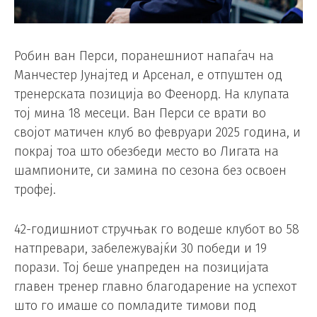
Робин ван Перси, поранешниот напаѓач на
Манчестер Јунајтед и Арсенал, е отпуштен од
тренерската позиција во Феенорд. На клупата
тој мина 18 месеци. Ван Перси се врати во
својот матичен клуб во февруари 2025 година, и
покрај тоа што обезбеди место во Лигата на
шампионите, си замина по сезона без освоен
трофеј.
42-годишниот стручњак го водеше клубот во 58
натпревари, забележувајќи 30 победи и 19
порази. Тој беше унапреден на позицијата
главен тренер главно благодарение на успехот
што го имаше со помладите тимови под