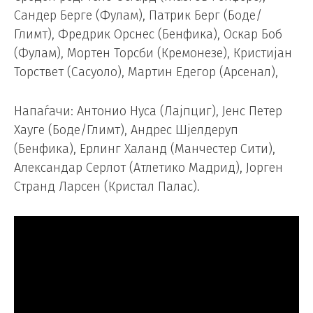
Сандер Берге (Фулам), Патрик Берг (Боде/
Глимт), Фредрик Орснес (Бенфика), Оскар Боб
(Фулам), Мортен Торсби (Кремонезе), Кристијан
Торствет (Сасуоло), Мартин Едегор (Арсенал),
Напаѓачи: Антонио Нуса (Лајпциг), Јенс Петер
Хауге (Боде/Глимт), Андрес Шјелдеруп
(Бенфика), Ерлинг Халанд (Манчестер Сити),
Александар Серлот (Атлетико Мадрид), Јорген
Странд Ларсен (Кристал Палас).