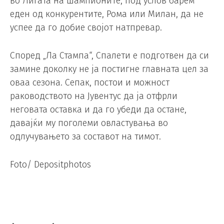
во Лигата на шампионите, под услов барем
еден од конкурентите, Рома или Милан, да не
успее да го добие својот натпревар.
Според „Ла Стампа“, Спалети е подготвен да си
замине доколку не ја постигне главната цел за
оваа сезона. Сепак, постои и можност
раководството на Јувентус да ја отфрли
неговата оставка и да го убеди да остане,
давајќи му поголеми овластувања во
одлучувањето за составот на тимот.
Foto/ Depositphotos