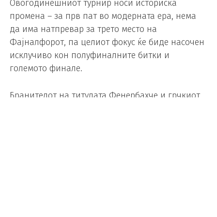
Овогодинешниот турнир носи историска
промена – за прв пат во модерната ера, нема
да има натпревар за трето место на
Фајналфорот, па целиот фокус ќе биде насочен
исклучиво кон полуфиналните битки и
големото финале.
Бранителот на титулата Фенербахче и грчкиот
гигант Олимпијакос ќе го отворат Завршниот
турнир од 17:00 часот, додека најтрофејниот
европски клуб Реал Мадрид и најголемата
сензација во сезоната, тимот на Валенсија, ќе
играат во второто полуфинале од 20:00 часот.
Иако сите го очекуваа Панатинаикос на
турнирот, атинскиот гигант доживеа епски
колапс во четвртфиналето кога испупшти два