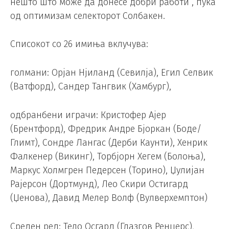
нешто што може да донесе добри работи“, пука
од оптимизам селекторот Солбакен.
Списокот со 26 имиња вклучува:
голмани: Орјан Нјиланд (Севилја), Егил Селвик
(Ватфорд), Сандер Тангвик (Хамбург),
одбранбени играчи: Кристофер Ајер
(Брентфорд), Фредрик Андре Бјоркан (Боде/
Глимт), Сондре Лангас (Дерби Каунти), Хенрик
Фалкенер (Викинг), Торбјорн Хегем (Болоња),
Маркус Холмгрен Педерсен (Торино), Џулијан
Рајерсон (Дортмунд), Лео Скири Остигард
(Џенова), Давид Мелер Волф (Вулверхемптон)
Среден ред: Тело Осгард (Глазгов Ренџерс),