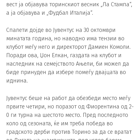
вест ја објавува торинскиот весник „Ла Стампа“,
а ја објавува и „Фудбал Италија“.
Спалети дојде во Јувентус на 30 октомври
минатата година, но наводно има тензии во
клубот меѓу него и директорот Дамиен Комоли.
Поради ова, Џон Елкан, газдата на клубот и
наследник на семејството Ањели, би можел да
биде принуден да избере помеѓу двајцата во
иднина.
Јувентус беше на работ да обезбеди место меѓу
првите четири, но поразот од Фиорентина од 2-
0 ги турна на шестото место. Пред последното
коло од сезоната, ќе им треба победа во
градското дерби против Торино за да се вратат