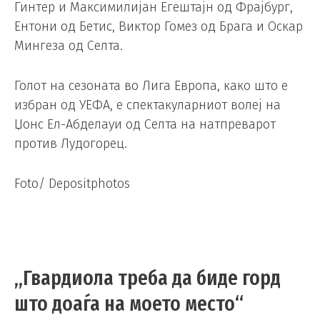
Гинтер и Максимилијан Егештајн од Фрајбург,
Ентони од Бетис, Виктор Гомез од Брага и Оскар
Мингеза од Селта.
Голот на сезоната во Лига Европа, како што е
избран од УЕФА, е спектакуларниот волеј на
Џонс Ел-Абделауи од Селта на натпреварот
против Лудогорец.
Foto/ Depositphotos
„Гвардиола треба да биде горд
што доаѓа на моето место“