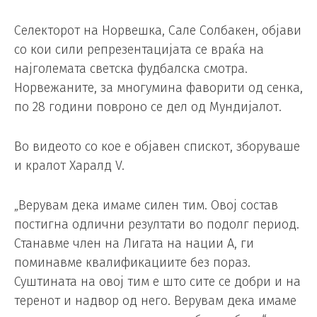
Селекторот на Норвешка, Сале Солбакен, објави
со кои сили репрезентацијата се враќа на
најголемата светска фудбалска смотра.
Норвежаните, за многумина фаворити од сенка,
по 28 години повроно се дел од Мундијалот.
Во видеото со кое е објавен спискот, зборуваше
и кралот Харалд V.
„Верувам дека имаме силен тим. Овој состав
постигна одлични резултати во подолг период.
Станавме член на Лигата на нации А, ги
поминавме квалификациите без пораз.
Суштината на овој тим е што сите се добри и на
теренот и надвор од него. Верувам дека имаме