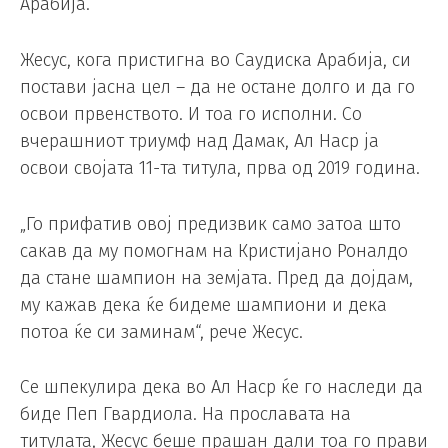
Арабија.
Жесус, кога пристигна во Саудиска Арабија, си
постави јасна цел – да не остане долго и да го
освои првенството. И тоа го исполни. Со
вчерашниот триумф над Дамак, Ал Наср ја
освои својата 11-та титула, прва од 2019 година.
„Го прифатив овој предизвик само затоа што
сакав да му помогнам на Кристијано Роналдо
да стане шампион на земјата. Пред да дојдам,
му кажав дека ќе бидеме шампиони и дека
потоа ќе си заминам“, рече Жесус.
Се шпекулира дека во Ал Наср ќе го наследи да
биде Пеп Гвардиола. На прославата на
титулата, Жесус беше прашан дали тоа го прави