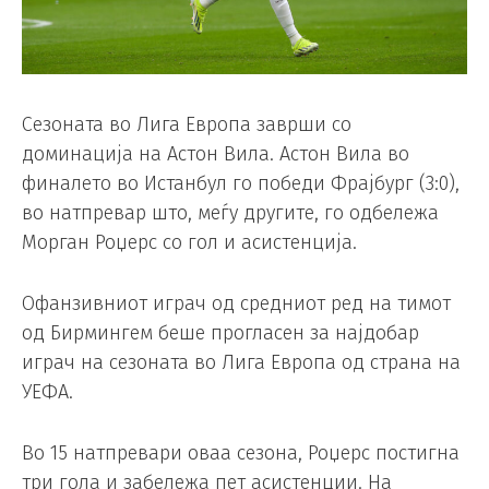
Сезоната во Лига Европа заврши со
доминација на Астон Вила. Астон Вила во
финалето во Истанбул го победи Фрајбург (3:0),
во натпревар што, меѓу другите, го одбележа
Морган Роџерс со гол и асистенција.
Офанзивниот играч од средниот ред на тимот
од Бирмингем беше прогласен за најдобар
играч на сезоната во Лига Европа од страна на
УЕФА.
Во 15 натпревари оваа сезона, Роџерс постигна
три гола и забележа пет асистенции. На