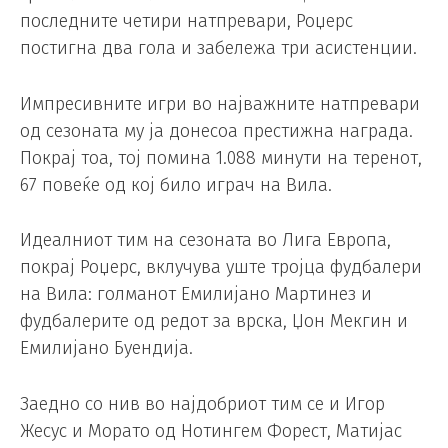
последните четири натпревари, Роџерс
постигна два гола и забележа три асистенции.
Импресивните игри во најважните натпревари
од сезоната му ја донесоа престижна награда.
Покрај тоа, тој помина 1.088 минути на теренот,
67 повеќе од кој било играч на Вила.
Идеалниот тим на сезоната во Лига Европа,
покрај Роџерс, вклучува уште тројца фудбалери
на Вила: голманот Емилијано Мартинез и
фудбалерите од редот за врска, Џон Мекгин и
Емилијано Буендија.
Заедно со нив во најдобриот тим се и Игор
Жесус и Морато од Нотингем Форест, Матијас