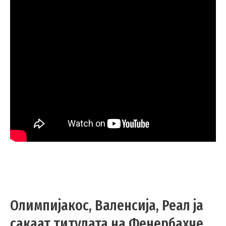
Олимпијакос, Валенсија, Реал ја
сакаат титулата на Фенербахче