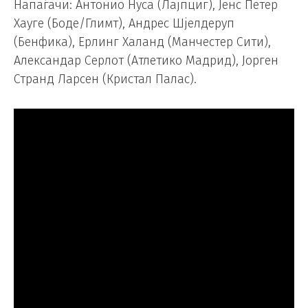
Напаѓачи: Антонио Нуса (Лајпциг), Јенс Петер
Хауге (Боде/Глимт), Андрес Шјелдеруп
(Бенфика), Ерлинг Халанд (Манчестер Сити),
Александар Серлот (Атлетико Мадрид), Јорген
Странд Ларсен (Кристал Палас).