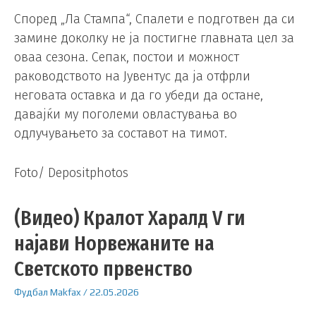
Според „Ла Стампа“, Спалети е подготвен да си
замине доколку не ја постигне главната цел за
оваа сезона. Сепак, постои и можност
раководството на Јувентус да ја отфрли
неговата оставка и да го убеди да остане,
давајќи му поголеми овластувања во
одлучувањето за составот на тимот.
Foto/ Depositphotos
(Видео) Кралот Харалд V ги
најави Норвежаните на
Светското првенство
Фудбал
Makfax
/
22.05.2026