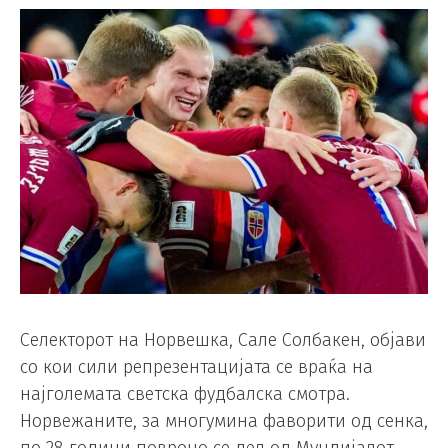
Селекторот на Норвешка, Сале Солбакен, објави
со кои сили репрезентацијата се враќа на
најголемата светска фудбалска смотра.
Норвежаните, за многумина фаворити од сенка,
по 28 години повроно се дел од Мундијалот.