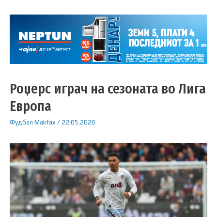
Роџерс играч на сезоната во Лига
Европа
Фудбал
Makfax
/
22.05.2026