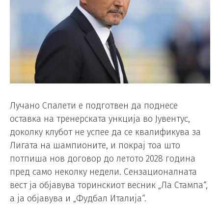
Лучано Спалети е подготвен да поднесе
оставка на тренерската ункција во Јувентус,
доколку клубот не успее да се квалификува за
Лигата на шампионите, и покрај тоа што
потпиша нов договор до летото 2028 година
пред само неколку недели. Сензационалната
вест ја објавува торинскиот весник „Ла Стампа“,
а ја објавува и „Фудбал Италија“.