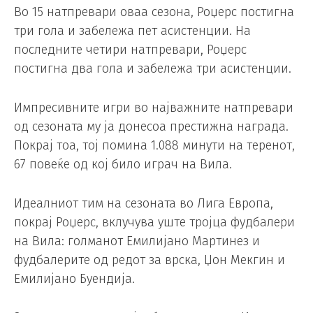
Во 15 натпревари оваа сезона, Роџерс постигна
три гола и забележа пет асистенции. На
последните четири натпревари, Роџерс
постигна два гола и забележа три асистенции.
Импресивните игри во најважните натпревари
од сезоната му ја донесоа престижна награда.
Покрај тоа, тој помина 1.088 минути на теренот,
67 повеќе од кој било играч на Вила.
Идеалниот тим на сезоната во Лига Европа,
покрај Роџерс, вклучува уште тројца фудбалери
на Вила: голманот Емилијано Мартинез и
фудбалерите од редот за врска, Џон Мекгин и
Емилијано Буендија.