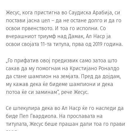
Жесус, кога пристигна во Саудиска Арабија, си
постави јасна цел – да не остане долго и да го
освои првенството. И тоа го исполни. Со
вчерашниот триумф над Дамак, Ал Наср ја
освои својата 11-та титула, прва од 2019 година.
„Го прифатив овој предизвик само затоа што
сакав да му помогнам на Кристијано Роналдо
да стане шампион на земјата. Пред да дојдам,
му кажав дека ќе бидеме шампиони и дека
потоа ќе си заминам“, рече Жесус.
Се шпекулира дека во Ал Наср ќе го наследи да
биде Пеп Гвардиола. На прославата на
титулата, Жесус беше прашан дали тоа го прави