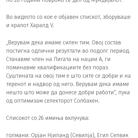
Во видеото со кое е објавен спискот, зборуваше
и кралот Харалд V.
„Верувам дека имаме силен тим. Овој состав
постигна одлични резултати во подолг период.
Станавме член на Лигата на нации А, ги
поминавме квалификациите без пораз.
Суштината на овој тим е што сите се добри и на
теренот и надвор од него. Верувам дека имаме
нешто што може да донесе добри работи“, пука
од оптимизам селекторот Солбакен.
Списокот со 26 имиња вклучува:
голмани: Орјан Нјиланд (Севилја), Егил Селвик