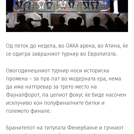
Од петок до недела, во ОАКА арена, во Атина, ќе
се одигра завршниот турнир во Евролигата.
Овогодинешниот турнир носи историска
промена – за прв пат во модерната ера, нема
да има натпревар за трето место на
Фајналфорот, па целиот фокус ќе биде насочен
исклучиво кон полуфиналните битки и
големото финале.
Бранителот на титулата Фенербахче и грчкиот