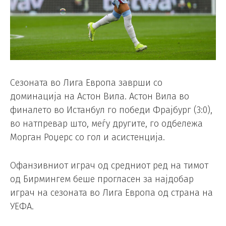
Сезоната во Лига Европа заврши со
доминација на Астон Вила. Астон Вила во
финалето во Истанбул го победи Фрајбург (3:0),
во натпревар што, меѓу другите, го одбележа
Морган Роџерс со гол и асистенција.
Офанзивниот играч од средниот ред на тимот
од Бирмингем беше прогласен за најдобар
играч на сезоната во Лига Европа од страна на
УЕФА.