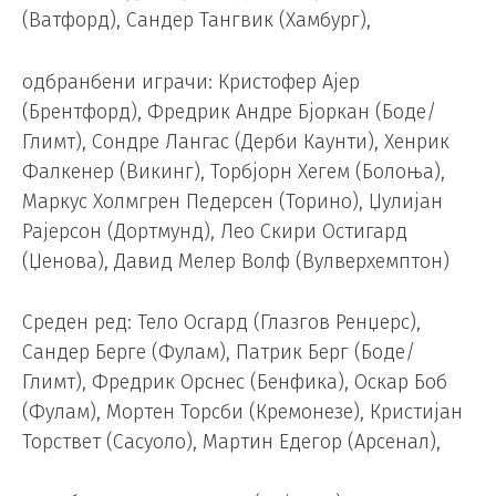
(Ватфорд), Сандер Тангвик (Хамбург),
одбранбени играчи: Кристофер Ајер
(Брентфорд), Фредрик Андре Бјоркан (Боде/
Глимт), Сондре Лангас (Дерби Каунти), Хенрик
Фалкенер (Викинг), Торбјорн Хегем (Болоња),
Маркус Холмгрен Педерсен (Торино), Џулијан
Рајерсон (Дортмунд), Лео Скири Остигард
(Џенова), Давид Мелер Волф (Вулверхемптон)
Среден ред: Тело Осгард (Глазгов Ренџерс),
Сандер Берге (Фулам), Патрик Берг (Боде/
Глимт), Фредрик Орснес (Бенфика), Оскар Боб
(Фулам), Мортен Торсби (Кремонезе), Кристијан
Торствет (Сасуоло), Мартин Едегор (Арсенал),