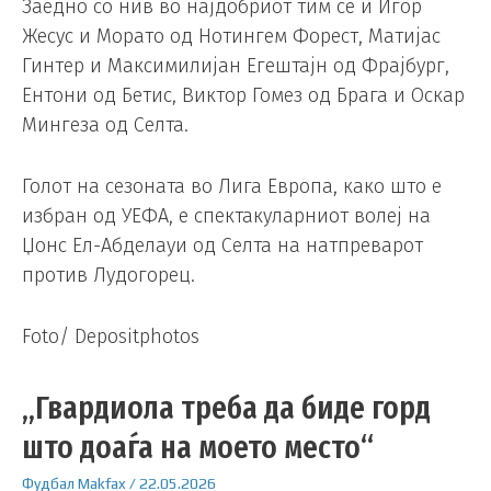
Заедно со нив во најдобриот тим се и Игор
Жесус и Морато од Нотингем Форест, Матијас
Гинтер и Максимилијан Егештајн од Фрајбург,
Ентони од Бетис, Виктор Гомез од Брага и Оскар
Мингеза од Селта.
Голот на сезоната во Лига Европа, како што е
избран од УЕФА, е спектакуларниот волеј на
Џонс Ел-Абделауи од Селта на натпреварот
против Лудогорец.
Foto/ Depositphotos
„Гвардиола треба да биде горд
што доаѓа на моето место“
Фудбал
Makfax
/
22.05.2026