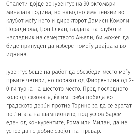
Спалети дојде во Јувентус на 30 октомври
минатата година, но наводно има тензии во
клубот меѓу него и директорот Дамиен Комоли.
Поради ова, Џон Елкан, газдата на клубот и
наследник на семејството Ањели, би можел да
биде принуден да избере помеѓу двајцата во
иднина.
Јувентус беше на работ да обезбеди место меѓу
првите четири, но поразот од Фиорентина од 2-
0 ги турна на шестото место. Пред последното
коло од сезоната, ќе им треба победа во
градското дерби против Торино за да се вратат
во Лигата на шампионите, под услов барем
еден од конкурентите, Рома или Милан, да не
успее да го добие својот натпревар.