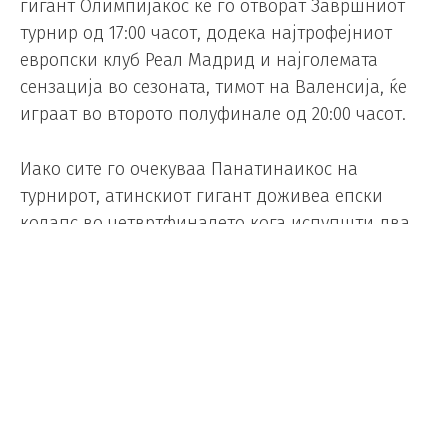
гигант Олимпијакос ќе го отворат Завршниот
турнир од 17:00 часот, додека најтрофејниот
европски клуб Реал Мадрид и најголемата
сензација во сезоната, тимот на Валенсија, ќе
играат во второто полуфинале од 20:00 часот.
Иако сите го очекуваа Панатинаикос на
турнирот, атинскиот гигант доживеа епски
колапс во четвртфиналето кога испупшти два
брејка предност, водство од 2:0 во серијата со
Валенсија.
Првиот полуфинален пар носи судир на
гиганти кои се познаваат многу добро.
Олимпијакос регуларниот дел од сезоната го
заврши на првото место. Екипата на Јоргос