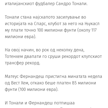
италијанскиот фудбалер Сандро Тонали.
Тонали стана најскапото засилување во
историјата на Спарс, клубот за него на Њукасл
му плати точно 100 милиони фунти (околу 117
милиони евра).
На овој начин, во рок од неколку дена,
Тотенхем двапати го сруши рекордот клупскиот
трансфер рекорд.
Матеус Фернандеш пристигна минатата недела
од Вест Хем, откако беше платен 85 милиони
фунти (100 милиони евра).
И Тонали и Фернандеш потпишаа