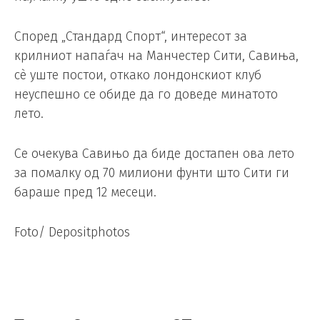
Според „Стандард Спорт“, интересот за
крилниот напаѓач на Манчестер Сити, Савиња,
сè уште постои, откако лондонскиот клуб
неуспешно се обиде да го доведе минатото
лето.
Се очекува Савињо да биде достапен ова лето
за помалку од 70 милиони фунти што Сити ги
бараше пред 12 месеци.
Foto/ Depositphotos