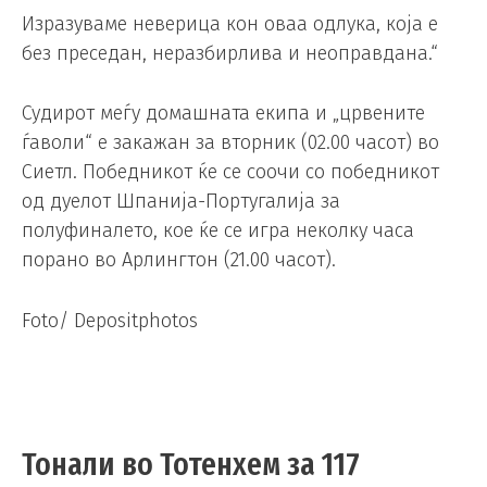
Изразуваме неверица кон оваа одлука, која е
без преседан, неразбирлива и неоправдана.“
Судирот меѓу домашната екипа и „црвените
ѓаволи“ е закажан за вторник (02.00 часот) во
Сиетл. Победникот ќе се соочи со победникот
од дуелот Шпанија-Португалија за
полуфиналето, кое ќе се игра неколку часа
порано во Арлингтон (21.00 часот).
Foto/ Depositphotos
Тонали во Тотенхем за 117