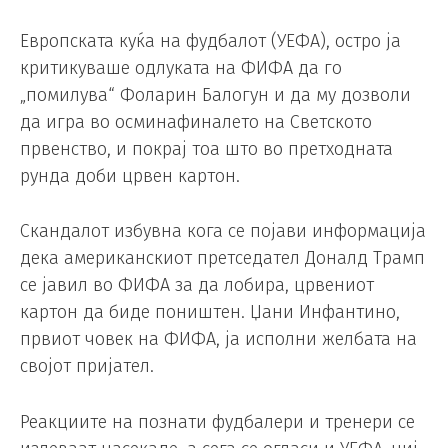
Европската куќа на фудбалот (УЕФА), остро ја
критикуваше одлуката на ФИФА да го
„помилува“ Фоларин Балогун и да му дозволи
да игра во осминафиналето на Светското
првенство, и покрај тоа што во претходната
рунда доби црвен картон.
Скандалот избувна кога се појави информација
дека американскиот претседател Доналд Трамп
се јавил во ФИФА за да лобира, црвениот
картон да биде поништен. Џани Инфантино,
првиот човек на ФИФА, ја исполни желбата на
својот пријател.
Реакциите на познати фудбалери и тренери се