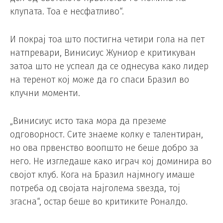
клупата. Тоа е несфатливо“.
И покрај тоа што постигна четири гола на пет
натпревари, Винисиус Жуниор е критикуван
затоа што не успеал да се однесува како лидер
на теренот кој може да го спаси Бразил во
клучни моменти.
„Винисиус исто така мора да преземе
одговорност. Сите знаеме колку е талентиран,
но ова првенство воопшто не беше добро за
него. Не изгледаше како играч кој доминира во
својот клуб. Кога на Бразил најмногу имаше
потреба од својата најголема ѕвезда, тој
згасна“, остар беше во критиките Роналдо.