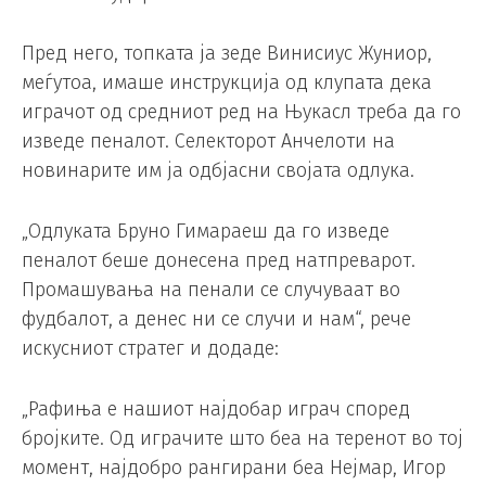
Пред него, топката ја зеде Винисиус Жуниор,
меѓутоа, имаше инструкција од клупата дека
играчот од средниот ред на Њукасл треба да го
изведе пеналот. Селекторот Анчелоти на
новинарите им ја одбјасни својата одлука.
„Одлуката Бруно Гимараеш да го изведе
пеналот беше донесена пред натпреварот.
Промашувања на пенали се случуваат во
фудбалот, а денес ни се случи и нам“, рече
искусниот стратег и додаде:
„Рафиња е нашиот најдобар играч според
бројките. Од играчите што беа на теренот во тој
момент, најдобро рангирани беа Нејмар, Игор