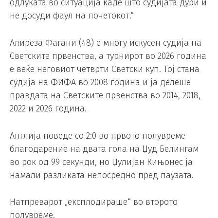
одлуката во ситуација каде што судијата дури и
не досуди фаул на почетокот.“
Алиреза Фагани (48) е многу искусен судија на
Светските првенства, а турнирот во 2026 година
е веќе неговиот четврти Светски куп. Тој стана
судија на ФИФА во 2008 година и ја делеше
правдата на Светските првенства во 2014, 2018,
2022 и 2026 година.
Англија поведе со 2:0 во првото полувреме
благодарение на двата гола на Џуд Белингам
во рок од 99 секунди, но Џулијан Кињонес ја
намали разликата непосредно пред паузата.
Натпреварот „експлодираше“ во второто
полувреме.