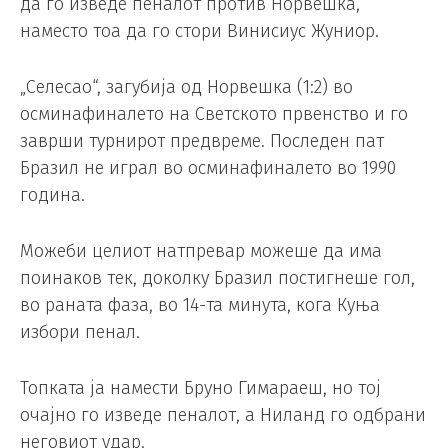
да го изведе пеналот против Норвешка,
наместо тоа да го стори Винисиус Жуниор.
„Селесао“, загубија од Норвешка (1:2) во
осминафиналето на Светското првенство и го
заврши турнирот предвреме. Последен пат
Бразил не играл во осминафиналето во 1990
година.
Можеби целиот натпревар можеше да има
поинаков тек, доколку Бразил постигнеше гол,
во раната фаза, во 14-та минута, кога Куња
избори пенал.
Топката ја намести Бруно Гимараеш, но тој
очајно го изведе пеналот, а Ниланд го одбрани
неговиот удар.