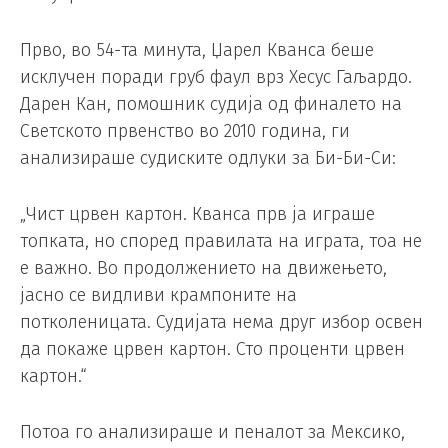
Прво, во 54-та минута, Џарел Кванса беше
исклучен поради груб фаул врз Хесус Гаљардо.
Дарен Кан, помошник судија од финалето на
Светското првенство во 2010 година, ги
анализираше судиските одлуки за Би-Би-Си:
„Чист црвен картон. Кванса прв ја играше
топката, но според правилата на играта, тоа не
е важно. Во продолжението на движењето,
јасно се видливи крампоните на
потколеницата. Судијата нема друг избор освен
да покаже црвен картон. Сто проценти црвен
картон.“
Потоа го анализираше и пеналот за Мексико,