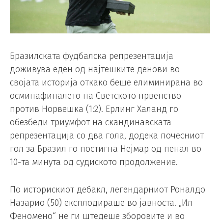
Бразилската фудбалска репрезентација
доживува еден од најтешките денови во
својата историја откако беше елиминирана во
осминафиналето на Светското првенство
против Норвешка (1:2). Ерлинг Халанд го
обезбеди триумфот на скандинавската
репрезентација со два гола, додека почесниот
гол за Бразил го постигна Нејмар од пенал во
10-та минута од судиското продолжение.
По историскиот дебакл, легендарниот Роналдо
Назарио (50) експлодираше во јавноста. „Ил
Феномено“ не ги штедеше зборовите и во