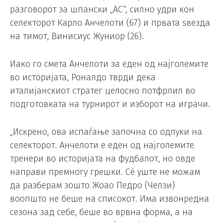
разговорот за шпански „АС“, силно удри кон
селекторот Карло Анчелоти (67) и првата ѕвезда
на тимот, Винисиус Жуниор (26).
Иако го смета Анчелоти за еден од најголемите
во историјата, Роналдо тврди дека
италијанскиот стратег целосно потфрлил во
подготовката на турнирот и изборот на играчи.
„Искрено, ова испаѓање започна со одлуки на
селекторот. Анчелоти е еден од најголемите
тренери во историјата на фудбалот, но овде
направи премногу грешки. Сè уште не можам
да разберам зошто Жоао Педро (Челзи)
воопшто не беше на списокот. Има извонредна
сезона зад себе, беше во врвна форма, а на