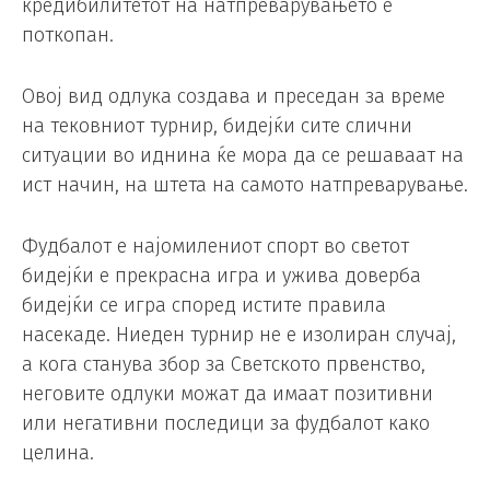
кредибилитетот на натпреварувањето е
поткопан.
Овој вид одлука создава и преседан за време
на тековниот турнир, бидејќи сите слични
ситуации во иднина ќе мора да се решаваат на
ист начин, на штета на самото натпреварување.
Фудбалот е најомилениот спорт во светот
бидејќи е прекрасна игра и ужива доверба
бидејќи се игра според истите правила
насекаде. Ниеден турнир не е изолиран случај,
а кога станува збор за Светското првенство,
неговите одлуки можат да имаат позитивни
или негативни последици за фудбалот како
целина.