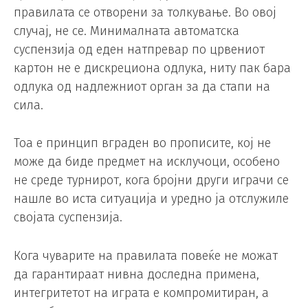
правилата се отворени за толкување. Во овој
случај, не се. Минималната автоматска
суспензија од еден натпревар по црвениот
картон не е дискрециона одлука, ниту пак бара
одлука од надлежниот орган за да стапи на
сила.
Тоа е принцип вграден во прописите, кој не
може да биде предмет на исклучоци, особено
не среде турнирот, кога бројни други играчи се
нашле во иста ситуација и уредно ја отслужиле
својата суспензија.
Кога чуварите на правилата повеќе не можат
да гарантираат нивна доследна примена,
интегритетот на играта е компромитиран, а