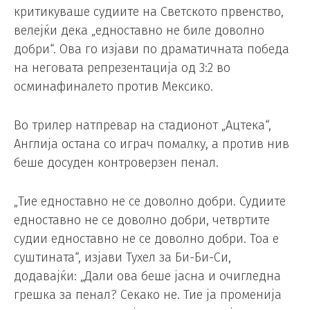
критикуваше судиите на Светското првенство,
велејќи дека „едноставно не биле доволно
добри“. Ова го изјави по драматичната победа
на неговата репрезентација од 3:2 во
осминафиналето против Мексико.
Во трилер натпревар на стадионот „Ацтека“,
Англија остана со играч помалку, а против нив
беше досуден контроверзен пенал.
„Тие едноставно не се доволно добри. Судиите
едноставно не се доволно добри, четвртите
судии едноставно не се доволно добри. Тоа е
суштината“, изјави Тухел за Би-Би-Си,
додавајќи: „Дали ова беше јасна и очигледна
грешка за пенал? Секако не. Тие ја променија