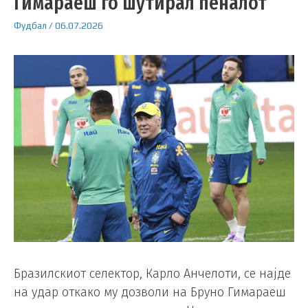
Гимараеш го шутирал пеналот
Фудбал
/
06.07.2026
Бразилскиот селектор, Карло Анчелоти, се најде
на удар откако му дозволи на Бруно Гимараеш