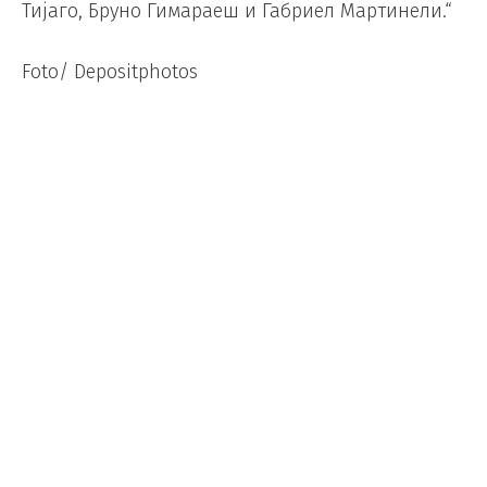
Тијаго, Бруно Гимараеш и Габриел Мартинели.“
Foto/ Depositphotos
Доналд Трамп и ФИФА го
режираа најголемиот скандал на
СП
Фудбал
/
06.07.2026