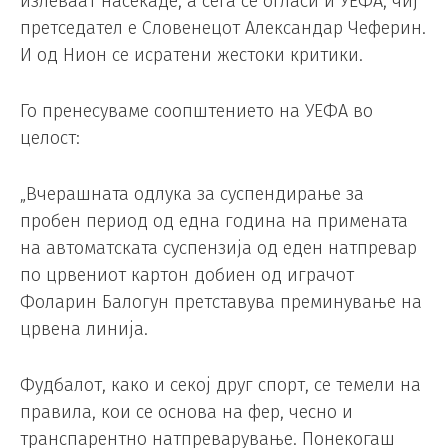
излеваат насекаде, а сега се огласи и УЕФА, чиј
претседател е Словенецот Александар Чеферин.
И од Нион се исратени жестоки критики.
Го пренесуваме соопштението на УЕФА во
целост:
„Вчерашната одлука за суспендирање за
пробен период од една година на примената
на автоматската суспензија од еден натпревар
по црвениот картон добиен од играчот
Фоларин Балогун претставува преминување на
црвена линија.
Фудбалот, како и секој друг спорт, се темели на
правила, кои се основа на фер, чесно и
транспарентно натпреварување. Понекогаш