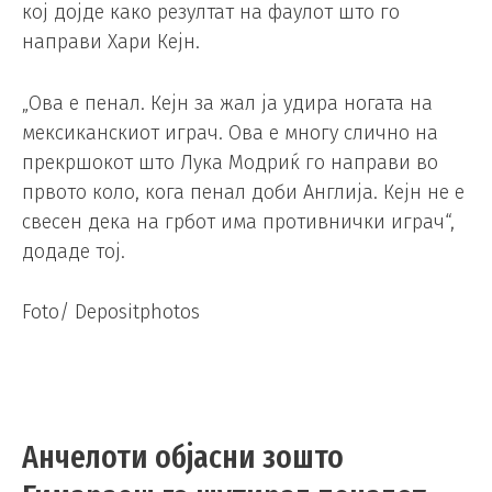
кој дојде како резултат на фаулот што го
направи Хари Кејн.
„Ова е пенал. Кејн за жал ја удира ногата на
мексиканскиот играч. Ова е многу слично на
прекршокот што Лука Модриќ го направи во
првото коло, кога пенал доби Англија. Кејн не е
свесен дека на грбот има противнички играч“,
додаде тој.
Foto/ Depositphotos
Анчелоти објасни зошто