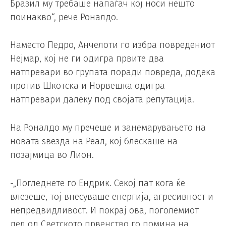
Бразил му требаше напаѓач кој носи нешто
поинакво“, рече Роналдо.
Наместо Педро, Анчелоти го избра повредениот
Нејмар, кој не ги одигра првите два
натпревари во групата поради повреда, додека
против Шкотска и Норвешка одигра
натпревари далеку под својата репутација.
На Роналдо му пречеше и занемарувањето на
новата ѕвезда на Реал, кој блескаше на
позајмица во Лион.
-„Погледнете го Ендрик. Секој пат кога ќе
влезеше, тој внесуваше енергија, агресивност и
непредвидливост. И покрај ова, поголемиот
дел од Светското првенство го помина на