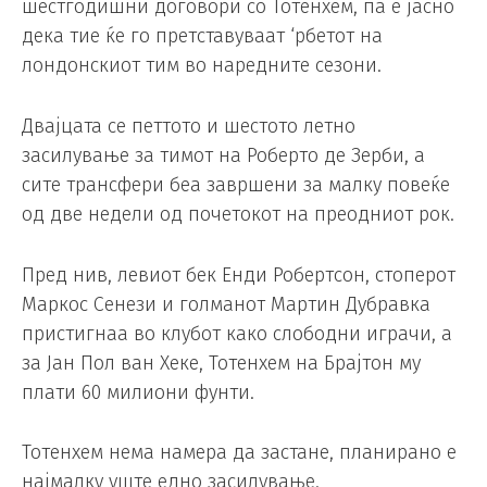
шестгодишни договори со Тотенхем, па е јасно
дека тие ќе го претставуваат ‘рбетот на
лондонскиот тим во наредните сезони.
Двајцата се петтото и шестото летно
засилување за тимот на Роберто де Зерби, а
сите трансфери беа завршени за малку повеќе
од две недели од почетокот на преодниот рок.
Пред нив, левиот бек Енди Робертсон, стоперот
Маркос Сенези и голманот Мартин Дубравка
пристигнаа во клубот како слободни играчи, а
за Јан Пол ван Хеке, Тотенхем на Брајтон му
плати 60 милиони фунти.
Тотенхем нема намера да застане, планирано е
најмалку уште едно засилување.