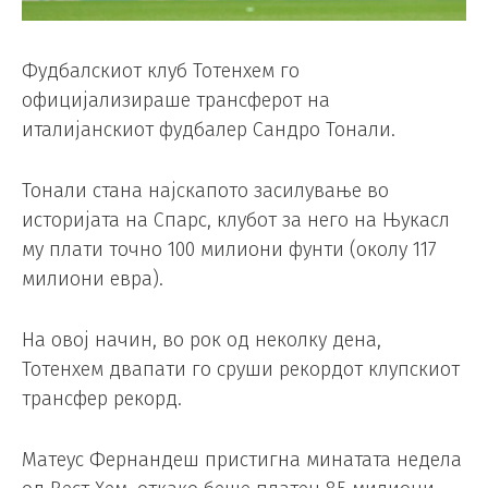
Фудбалскиот клуб Тотенхем го
официјализираше трансферот на
италијанскиот фудбалер Сандро Тонали.
Тонали стана најскапото засилување во
историјата на Спарс, клубот за него на Њукасл
му плати точно 100 милиони фунти (околу 117
милиони евра).
На овој начин, во рок од неколку дена,
Тотенхем двапати го сруши рекордот клупскиот
трансфер рекорд.
Матеус Фернандеш пристигна минатата недела