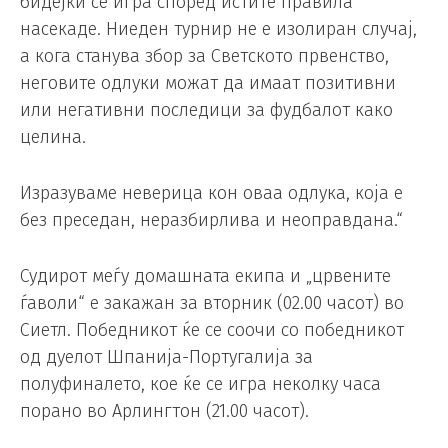
бидејќи се игра според истите правила
насекаде. Ниеден турнир не е изолиран случај,
а кога станува збор за Светското првенство,
неговите одлуки можат да имаат позитивни
или негативни последици за фудбалот како
целина.
Изразуваме неверица кон оваа одлука, која е
без преседан, неразбирлива и неоправдана.“
Судирот меѓу домашната екипа и „црвените
ѓаволи“ е закажан за вторник (02.00 часот) во
Сиетл. Победникот ќе се соочи со победникот
од дуелот Шпанија-Португалија за
полуфиналето, кое ќе се игра неколку часа
порано во Арлингтон (21.00 часот).