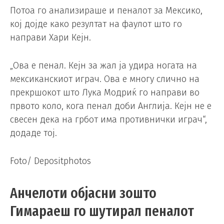
Потоа го анализираше и пеналот за Мексико,
кој дојде како резултат на фаулот што го
направи Хари Кејн.
„Ова е пенал. Кејн за жал ја удира ногата на
мексиканскиот играч. Ова е многу слично на
прекршокот што Лука Модриќ го направи во
првото коло, кога пенал доби Англија. Кејн не е
свесен дека на грбот има противнички играч“,
додаде тој.
Foto/ Depositphotos
Анчелоти објасни зошто
Гимараеш го шутирал пеналот