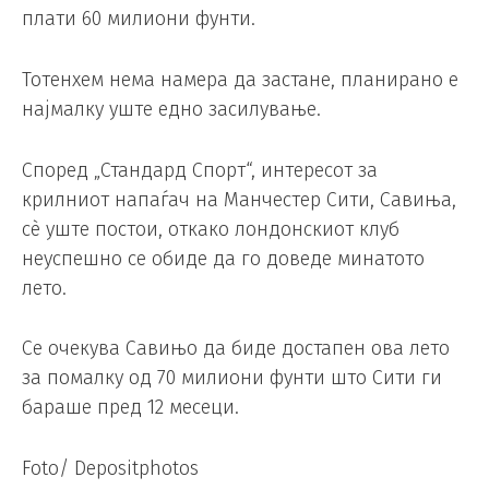
плати 60 милиони фунти.
Тотенхем нема намера да застане, планирано е
најмалку уште едно засилување.
Според „Стандард Спорт“, интересот за
крилниот напаѓач на Манчестер Сити, Савиња,
сè уште постои, откако лондонскиот клуб
неуспешно се обиде да го доведе минатото
лето.
Се очекува Савињо да биде достапен ова лето
за помалку од 70 милиони фунти што Сити ги
бараше пред 12 месеци.
Foto/ Depositphotos