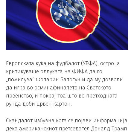
Европската куќа на фудбалот (УЕФА), остро ја
критикуваше одлуката на ФИФА да го
„помилува“ Фоларин Балогун и да му дозволи
да игра во осминафиналето на Светското
првенство, и покрај тоа што во претходната
рунда доби црвен картон.
Скандалот избувна кога се појави информација
дека американскиот претседател Доналд Трамп