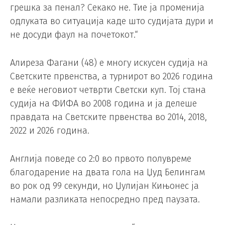
грешка за пенал? Секако не. Тие ја променија
одлуката во ситуација каде што судијата дури и
не досуди фаул на почетокот.“
Алиреза Фагани (48) е многу искусен судија на
Светските првенства, а турнирот во 2026 година
е веќе неговиот четврти Светски куп. Тој стана
судија на ФИФА во 2008 година и ја делеше
правдата на Светските првенства во 2014, 2018,
2022 и 2026 година.
Англија поведе со 2:0 во првото полувреме
благодарение на двата гола на Џуд Белингам
во рок од 99 секунди, но Џулијан Кињонес ја
намали разликата непосредно пред паузата.