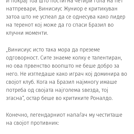
И покрај тоа што постигна четири гола на пет
натпревари, Винисиус Жуниор е критикуван
затоа што не успеал да се однесува како лидер
на теренот кој може да го спаси Бразил во
клучни моменти.
„Винисиус исто така мора да преземе
одговорност. Сите знаеме колку е талентиран,
но ова првенство воопшто не беше добро за
него. Не изгледаше како играч кој доминира во
својот клуб. Кога на Бразил најмногу имаше
потреба од својата најголема ѕвезда, тој
згасна“, остар беше во критиките Роналдо.
Конечно, легендарниот напаѓач му честиташе
на својот противник: