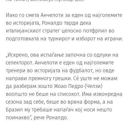
Иако го смета Анчелоти за еден од најголемите
во историјата, Роналдо тврди дека
италијанскиот стратег целосно потфрлил во
подготовката на турнирот и изборот на играчи.
„Искрено, ова испаѓање започна со одлуки на
селекторот. Анчелоти е еден од најголемите
тренери во историјата на фудбалот, но овде
направи премногу грешки. Сè уште не можам
да разберам зошто Жоао Педро (Челзи)
воопшто не беше на списокот. Има извонредна
сезона зад себе, беше во врвна форма, а на
Бразил му требаше напаѓач кој носи нешто
поинакво“, рече Роналдо.