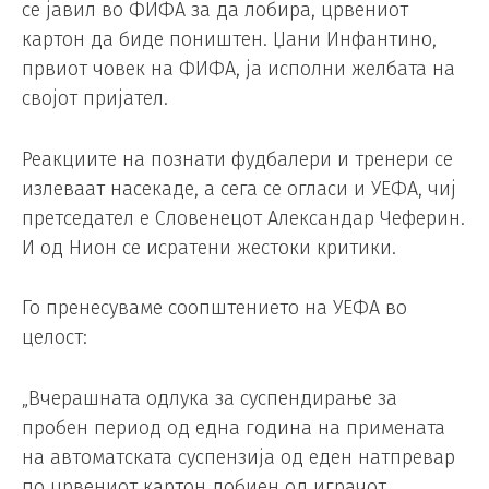
се јавил во ФИФА за да лобира, црвениот
картон да биде поништен. Џани Инфантино,
првиот човек на ФИФА, ја исполни желбата на
својот пријател.
Реакциите на познати фудбалери и тренери се
излеваат насекаде, а сега се огласи и УЕФА, чиј
претседател е Словенецот Александар Чеферин.
И од Нион се исратени жестоки критики.
Го пренесуваме соопштението на УЕФА во
целост:
„Вчерашната одлука за суспендирање за
пробен период од една година на примената
на автоматската суспензија од еден натпревар
по црвениот картон добиен од играчот