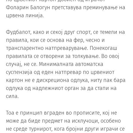
Фоларин Балогун претставува преминување на
црвена линија.
Фудбалот, како и секој друг спорт, се темели на
правила, кои се основа на фер, чесно и
транспарентно натпреварување. Понекогаш
правилата се отворени за толкување. Во овој
случај, не се. Минималната автоматска
суспензија од еден натпревар по црвениот
картон не е дискрециона одлука, ниту пак бара
одлука од надлежниот орган за да стапи на
сила.
Тоа е принцип вграден во прописите, кој не
може да биде предмет на исклучоци, особено
не среде турнирот, кога бројни други играчи се