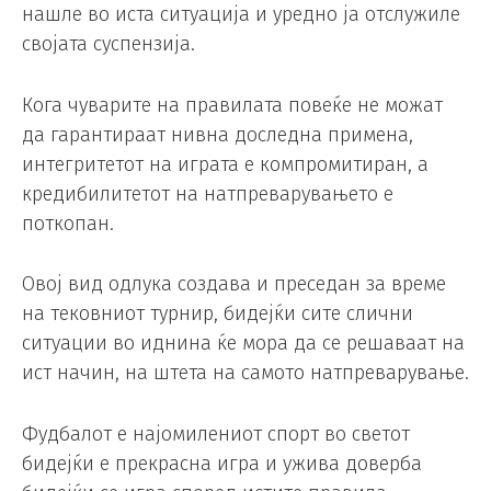
нашле во иста ситуација и уредно ја отслужиле
својата суспензија.
Кога чуварите на правилата повеќе не можат
да гарантираат нивна доследна примена,
интегритетот на играта е компромитиран, а
кредибилитетот на натпреварувањето е
поткопан.
Овој вид одлука создава и преседан за време
на тековниот турнир, бидејќи сите слични
ситуации во иднина ќе мора да се решаваат на
ист начин, на штета на самото натпреварување.
Фудбалот е најомилениот спорт во светот
бидејќи е прекрасна игра и ужива доверба