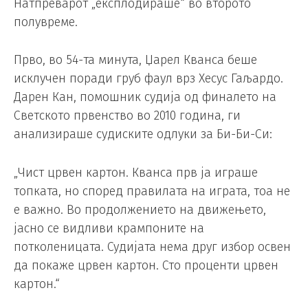
Натпреварот „експлодираше“ во второто
полувреме.
Прво, во 54-та минута, Џарел Кванса беше
исклучен поради груб фаул врз Хесус Гаљардо.
Дарен Кан, помошник судија од финалето на
Светското првенство во 2010 година, ги
анализираше судиските одлуки за Би-Би-Си:
„Чист црвен картон. Кванса прв ја играше
топката, но според правилата на играта, тоа не
е важно. Во продолжението на движењето,
јасно се видливи крампоните на
потколеницата. Судијата нема друг избор освен
да покаже црвен картон. Сто проценти црвен
картон.“