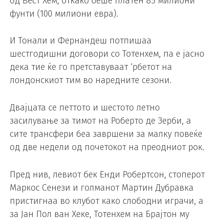
од Вест Хем, откако беше платен 85 милиони
фунти (100 милиони евра).
И Тонали и Фернандеш потпишаа
шестгодишни договори со Тотенхем, па е јасно
дека тие ќе го претставуваат ‘рбетот на
лондонскиот тим во наредните сезони.
Двајцата се петтото и шестото летно
засилување за тимот на Роберто де Зерби, а
сите трансфери беа завршени за малку повеќе
од две недели од почетокот на преодниот рок.
Пред нив, левиот бек Енди Робертсон, стоперот
Маркос Сенези и голманот Мартин Дубравка
пристигнаа во клубот како слободни играчи, а
за Јан Пол ван Хеке, Тотенхем на Брајтон му