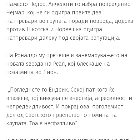
Наместо Педро, Анчелоти го избра повредениот
Нејмар, кој не ги одигра првите два
натпревари во групата поради повреда, додека
против Шкотска и Норвешка одигра
натпревари далеку под својата репутација.
На Роналдо му пречеше и занемарувањето на
новата ѕвезда на Реал, кој блескаше на
позајмица во Лион.
-„Погледнете го Ендрик. Секој пат кога ќе
влезеше, тој внесуваше енергија, агресивност и
непредвидливост. И покрај ова, поголемиот
дел од Светското првенство го помина на
клупата. Тоа е несфатливо“.