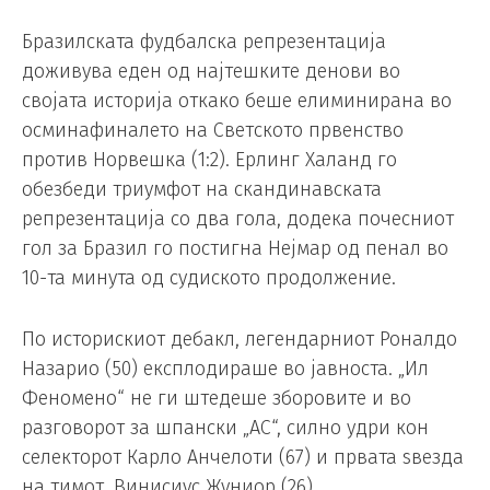
Бразилската фудбалска репрезентација
доживува еден од најтешките денови во
својата историја откако беше елиминирана во
осминафиналето на Светското првенство
против Норвешка (1:2). Ерлинг Халанд го
обезбеди триумфот на скандинавската
репрезентација со два гола, додека почесниот
гол за Бразил го постигна Нејмар од пенал во
10-та минута од судиското продолжение.
По историскиот дебакл, легендарниот Роналдо
Назарио (50) експлодираше во јавноста. „Ил
Феномено“ не ги штедеше зборовите и во
разговорот за шпански „АС“, силно удри кон
селекторот Карло Анчелоти (67) и првата ѕвезда
на тимот, Винисиус Жуниор (26).