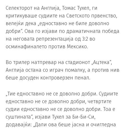
Селекторот на Англија, Томас Тухел, ги
критикуваше судиите на Светското првенство,
велејќи дека „едноставно не биле доволно
добри“. Ова го изјави по драматичната победа
на неговата репрезентација од 3:2 во
осминафиналето против Мексико.
Во трилер натпревар на стадионот „Ацтека“,
Англија остана со играч помалку, а против нив
беше досуден контроверзен пенал.
„Тие едноставно не се доволно добри. Судиите
едноставно не се доволно добри, четвртите
судии едноставно не се доволно добри. Тоа е
суштината“, изјави Тухел за Би-Би-Си,
додавајќи: „Дали ова беше јасна и очигледна