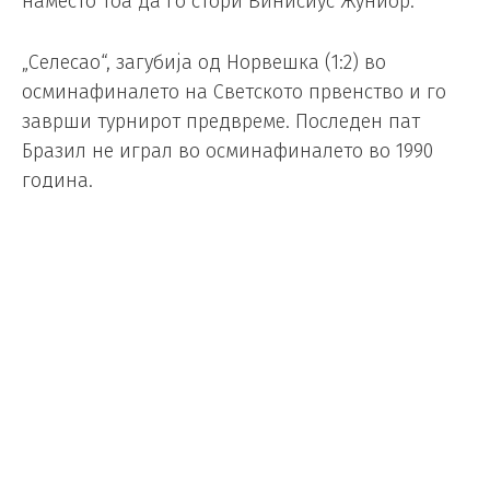
наместо тоа да го стори Винисиус Жуниор.
„Селесао“, загубија од Норвешка (1:2) во
осминафиналето на Светското првенство и го
заврши турнирот предвреме. Последен пат
Бразил не играл во осминафиналето во 1990
година.
Можеби целиот натпревар можеше да има
поинаков тек, доколку Бразил постигнеше гол,
во раната фаза, во 14-та минута, кога Куња
избори пенал.
Топката ја намести Бруно Гимараеш, но тој
очајно го изведе пеналот, а Ниланд го одбрани
неговиот удар.