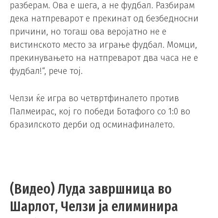
разберам. Ова е шега, а не фудбал. Разбирам
дека натпреварот е прекинат од безбедносни
причини, но тогаш ова веројатно не е
вистинското место за играње фудбал. Момци,
прекинувањето на натпреварот два часа не е
фудбал!“, рече тој.
Челзи ќе игра во четвртфиналето против
Палмеирас, кој го победи Ботафого со 1:0 во
бразилското дерби од осминафиналето.
(Видео) Луда завршница во
Шарлот, Челзи ја елиминира