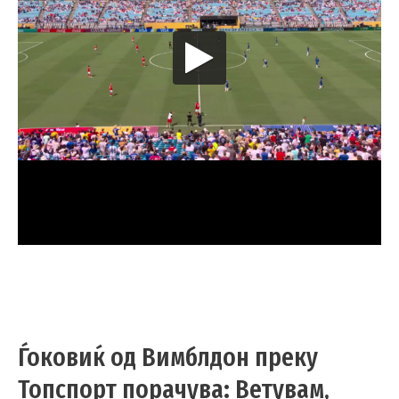
Ѓоковиќ од Вимблдон преку
Топспорт порачува: Ветувам,