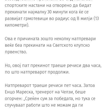
спортските настани на отворено да бидат
прекинати најмалку 30 минути кога ќе се
развијат грмотевици во радиус од 8 милји (13
километри).
Ова е причината зошто неколку натпревари
веќе беа прекинати на Светското клупско
првенство.
Но, овој пат прекинот траеше речиси два часа,
по што натпреварот продолжи.
Натпреварот траеше речиси пет часа. Затоа
Енцо Мареска, тренерот на Челзи, беше
огорчен: „Среќен сум за победата, но тука се
случуваат работи што не можам да ги