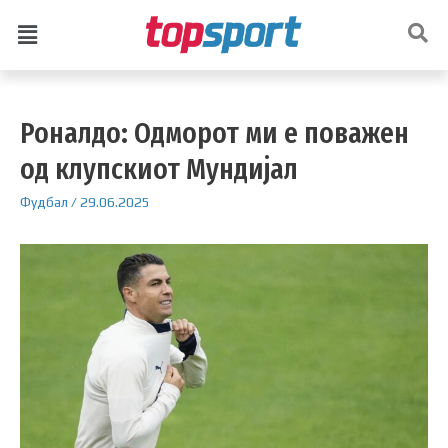
Роналдо: Одморот ми е поважен
од клупскиот Мундијал
Фудбал
/
29.06.2025