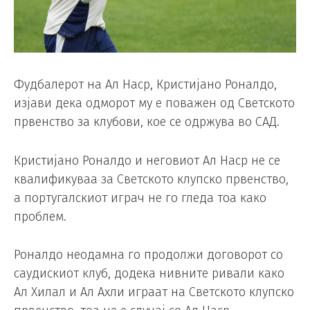
Фудбалерот на Ал Наср, Кристијано Роналдо,
изјави дека одморот му е поважен од Светското
првенство за клубови, кое се одржува во САД.
Кристијано Роналдо и неговиот Ал Наср не се
квалификуваа за Светското клупско првенство,
а португалскиот играч не го гледа тоа како
проблем.
Роналдо неодамна го продолжи договорот со
саудискиот клуб, додека нивните ривали како
Ал Хилал и Ал Ахли играат на Светското клупско