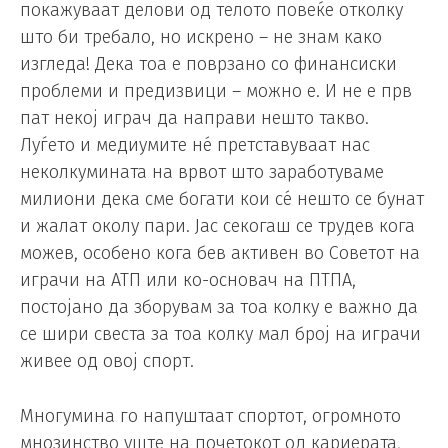
покажуваат делови од телото повеќе отколку
што би требало, но искрено – не знам како
изгледа! Дека тоа е поврзано со финансиски
проблеми и предизвици – можно е. И не е прв
пат некој играч да направи нешто такво.
Луѓето и медиумите нé претставуваат нас
неколкумината на врвот што заработуваме
милиони дека сме богати кои сé нешто се бунат
и жалат околу пари. Јас секогаш се трудев кога
можев, особено кога бев активен во Советот на
играчи на АТП или ко-основач на ПTПA,
постојано да зборувам за тоа колку е важно да
се шири свеста за тоа колку мал број на играчи
живее од овој спорт.
Многумина го напуштаат спортот, огромното
мнозинство уште на почетокот од кариерата,