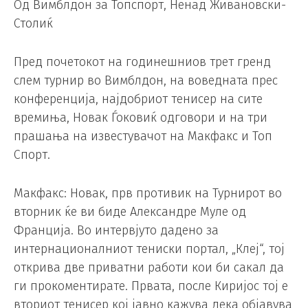
Од Вимблдон за Топспорт, Ненад Живановски-
Столиќ
Пред почетокот на годинешниов трет гренд
слем турнир во Вимблдон, на воведната прес
конференција, најдобриот тенисер на сите
времиња, Новак Ѓоковиќ одговори и на три
прашања на известувачот на Макфакс и Топ
Спорт.
Макфакс: Новак, прв противик на Турнирот во
вторник ќе ви биде Александре Муле од
Франција. Во интервјуто дадено за
интернационалниот тениски портал, „Клеј“, тој
открива две приватни работи кои би сакал да
ги прокоментирате. Првата, после Киријос тој е
вториот тенисер кој јавно кажува дека објавува