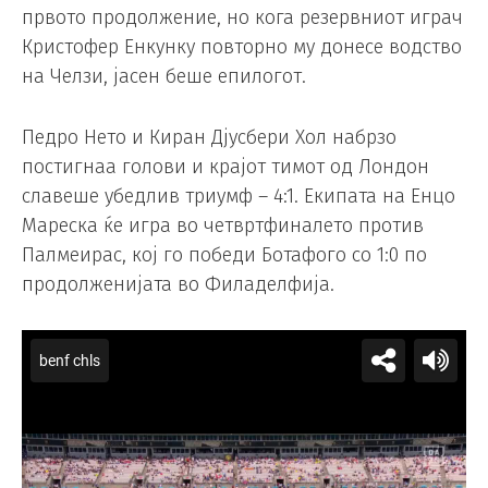
првото продолжение, но кога резервниот играч
Кристофер Енкунку повторно му донесе водство
на Челзи, јасен беше епилогот.
Педро Нето и Киран Дјусбери Хол набрзо
постигнаа голови и крајот тимот од Лондон
славеше убедлив триумф – 4:1. Екипата на Енцо
Мареска ќе игра во четвртфиналето против
Палмеирас, кој го победи Ботафого со 1:0 по
продолженијата во Филаделфија.