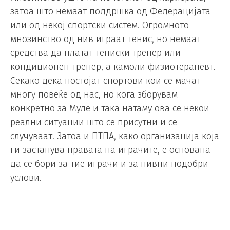
затоа што немаат поддршка од Федерацијата
или од некој спортски систем. Огромното
мнозинство од нив играат тенис, но немаат
средства да платат тениски тренер или
кондиционен тренер, а камоли физиотерапевт.
Секако дека постојат спортови кои се мачат
многу повеќе од нас, но кога зборувам
конкретно за Муле и така натаму ова се некои
реални ситуации што се присутни и се
случуваат. Затоа и ПTПA, како организација која
ги застапува правата на играчите, е основана
да се бори за тие играчи и за нивни подобри
услови.