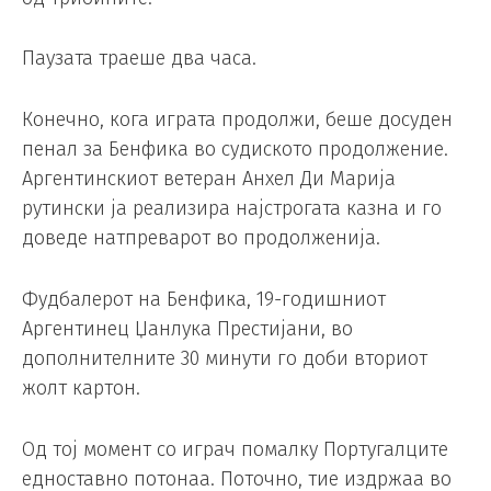
Паузата траеше два часа.
Конечно, кога играта продолжи, беше досуден
пенал за Бенфика во судиското продолжение.
Аргентинскиот ветеран Анхел Ди Марија
рутински ја реализира најстрогата казна и го
доведе натпреварот во продолженија.
Фудбалерот на Бенфика, 19-годишниот
Аргентинец Џанлука Престијани, во
дополнителните 30 минути го доби вториот
жолт картон.
Од тој момент со играч помалку Португалците
едноставно потонаа. Поточно, тие издржаа во