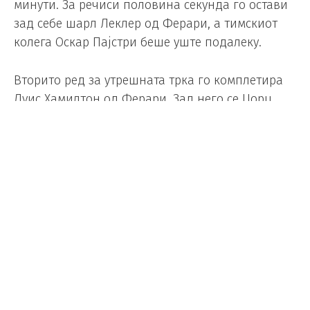
минути. За речиси половина секунда го остави
зад себе шарл Леклер од Ферари, а тимскиот
колега Оскар Пајстри беше уште подалеку.
Вторито ред за утрешната трка го комплетира
Луис Хамилтон од Ферари. Зад него се Џорџ
Расел (Мерцедес) и Лијам Лосон (Рејсинг Булс).
Актуелниот светски првак, Макс Ферстапен ќе
стартува од седмата позиција, веднаш до него
е дебитантот од Заубер, Гавриел Бортолето.
Топ 10 ги комплетираа Кими Антонели
(Мерцедес) и Пјер Гасли (Алпин).
Трката на патеката Спилберг се вози в недела
со почеток во 15 часот.