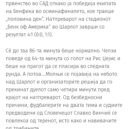
првенство во САД откако ја победија екипата
на Бенфика во осминафиналето, кое траеше
„половина ден“. Натпреварот на стадионот
„Бенк оф Америка“ во Шарлот заврши со
резултат 4:1 (0:0, 1:1).
Сè до таа 86-та минута беше нормално. Челзи
поведе од 64-та минута со голот на Рис Џејмс и
беше на прагот да се пласира во следната
рунда. А потоа….Молњи се појавија на небото
над Шарлот и организаторите решија да го
прекинат дуелот само четири минути пред
крајот на натпреварот. Од безбедносни
причини, фудбалерите на двата тима и судиите
предводени од Словенецот Славко Винчиќ се
повлекоа од теренот, исто како и навивачите
од трибините.