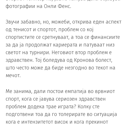
фотографии на Онли Фенс.
Звучи забавно, но, можеби, открива еден аспект
од тенисот и спортот, проблем со кој
спортистите се сретнуваат, а тоа се финансиите
за да ја продолжат кариерата и патуваат низ
светот на турнири. Неговиот втор проблем е
здравствен. Тој боледува од Кронова болест,
што често може да биде незгодно во текот на
мечот.
Ме занима, дали постои емпатија во врвниот
спорт, кога се јавува сериозен здравствен
проблем додека трае играта? Колку сте
подготвени тоа да го толерирате во ситуација
кога е интензитетот висок и кога прекинот