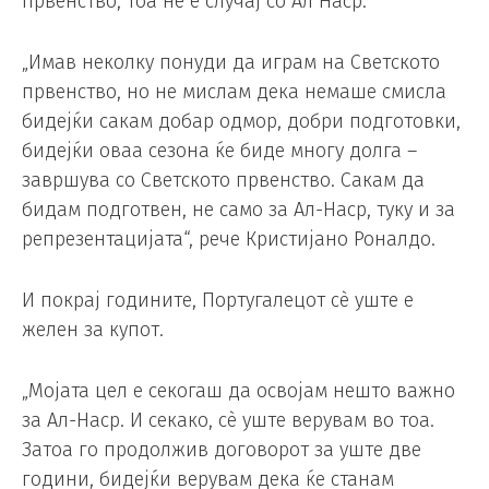
првенство, тоа не е случај со Ал Наср.
„Имав неколку понуди да играм на Светското
првенство, но не мислам дека немаше смисла
бидејќи сакам добар одмор, добри подготовки,
бидејќи оваа сезона ќе биде многу долга –
завршува со Светското првенство. Сакам да
бидам подготвен, не само за Ал-Наср, туку и за
репрезентацијата“, рече Кристијано Роналдо.
И покрај годините, Португалецот сè уште е
желен за купот.
„Мојата цел е секогаш да освојам нешто важно
за Ал-Наср. И секако, сè уште верувам во тоа.
Затоа го продолжив договорот за уште две
години, бидејќи верувам дека ќе станам