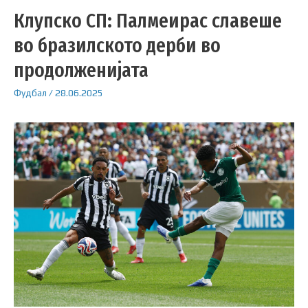
Клупско СП: Палмеирас славеше
во бразилското дерби во
продолженијата
Фудбал
/
28.06.2025