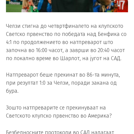
Челзи стигна до четвртфиналето на клупското
Светско првенство по победата над Бенфика со
4:1 по продолжението во натпреварот што
започна во 16:00 часот, а заврши во 20:40 часот
по локално време во Шарлот, на југот на САД.
Натпреварот беше прекинат во 86-та минута,
при резултат 1:0 за Челзи, поради закана од
бура.
Зошто натпреварите се прекинуваат на
Светското клупско првенство во Америка?
Безбедносните протоколи во САД налагаат