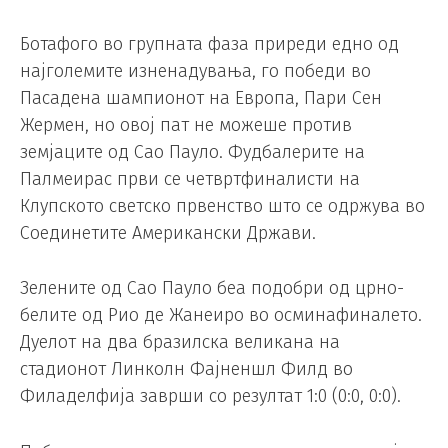
Ботафого во групната фаза приреди едно од
најголемите изненадувања, го победи во
Пасадена шампионот на Европа, Пари Сен
Жермен, но овој пат не можеше против
земјаците од Сао Пауло. Фудбалерите на
Палмеирас први се четвртфиналисти на
Клупското светско првенство што се одржува во
Соединетите Американски Држави.
Зелените од Сао Пауло беа подобри од црно-
белите од Рио де Жанеиро во осминафиналето.
Дуелот на два бразилска великанa на
стадионот Линколн Фајненшл Филд во
Филаделфија заврши со резултат 1:0 (0:0, 0:0).