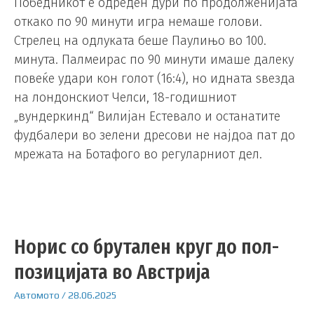
Победникот е одреден дури по продолженијата
откако по 90 минути игра немаше голови.
Стрелец на одлуката беше Паулињо во 100.
минута. Палмеирас по 90 минути имаше далеку
повеќе удари кон голот (16:4), но идната ѕвезда
на лондонскиот Челси, 18-годишниот
„вундеркинд“ Вилијан Естевало и останатите
фудбалери во зелени дресови не најдоа пат до
мрежата на Ботафого во регуларниот дел.
Норис со брутален круг до пол-
позицијата во Австрија
Автомото
/
28.06.2025