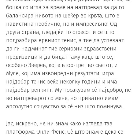
боцка со игла за време на натпревар за да го
балансира нивото на шеќер во крвта, што е
навистина необично, но и импресивно! Од
друга страна, гледајќи го стресот и сè што
подразбира врвниот тенис, а тие да успеваат
да ги надминат тие сериозни здравствени
предизвици и да бидат таму каде што се,
особено Зверев, кој е втор-трет во светот, и
Муле, кој има извонредни резултати, игра
најдобар тенис веќе неколку години и има
најдобар ренкинг. Му посакувам сé најдобро, не
во натпреварот со мене, но приватно имам
апсолутно сочувство за сè низ што поминува.
Јас, искрено, не ни знам како изгледа таа
платформа Онли Фенс! Сé што знам е дека се