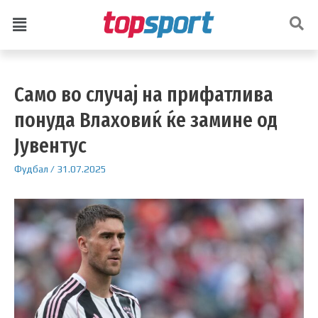
Само во случај на прифатлива
понуда Влаховиќ ќе замине од
Јувентус
Фудбал
/
31.07.2025