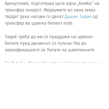
Арнаутовиќ, подготвува уште една „бомба“ на
трансфер пазарот. Медиумите во оваа земја
тврдат дека часови го делат
Душан Тадиќ
од
трансфер во црвено-белиот клуб.
Тадиќ треба да им се придружи на црвено-
белите пред двомечот со полски Лех во
квалификациите за Лигата на шампионите.
Со Тадиќ и Марко Арнаутовиќ во тимот, црвено-
белите би имале повеќе од респектабилен тим
дури и за концептите на европската елита.
„Генералниот директор на црвено-белите
Звездан Терзиќ успеа во она што се обидуваше
да го направи во претходните недели, бидејќи