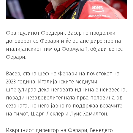
Французинот Фредерик Васер го продолжи
договорот со Ферари и ќе остане директор на
италијанскиот тим од Формула 1, објави денес
Ферари.
Васер, стана шеф на Ферари на почетокот на
2023 година. Италијанските медиуми
шпекулираа дека неговата иднина е неизвесна,
поради незадоволителната прва половина од
сезоната, но него јавно го поддржаа возачите
на тимот, Шарл Леклер и Луис Хамилтон.
Извршниот директор на Ферари, Бенедето