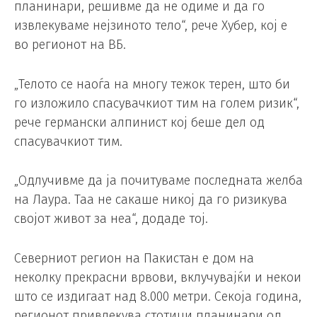
планинари, решивме да не одиме и да го
извлекуваме нејзиното тело“, рече Хубер, кој е
во регионот на ВБ.
„Телото се наоѓа на многу тежок терен, што би
го изложило спасувачкиот тим на голем ризик“,
рече германски алпинист кој беше дел од
спасувачкиот тим.
„Одлучивме да ја почитуваме последната желба
на Лаура. Таа не сакаше никој да го ризикува
својот живот за неа“, додаде тој.
Северниот регион на Пакистан е дом на
неколку прекрасни врвови, вклучувајќи и некои
што се издигаат над 8.000 метри. Секоја година,
регионот привлекува стотици планинари од