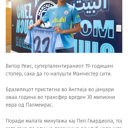
Витор Реис, суперталентираниот 19-годишен
стопер, сака да го напушти Манчестер сити.
Бразилецот пристигна во Англија во јануари
оваа година во трансфер вреден 30 милиони
евра од Палмеирас.
Поради малата минутажа кај Пеп Гвардиола, тој