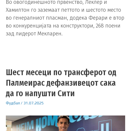
Во овогодинешното првенство, Леклер и
Хамилтон го заземаат петтото и шестото место
во генералниот пласман, додека Ферари е втор
во конкуренцијата на конструктори, 268 поени
зад лидерот Мекларен.
Шест месеци по трансферот од
Палмеирас дефанзивецот сака
да го напушти Сити
Фудбал
/
31.07.2025