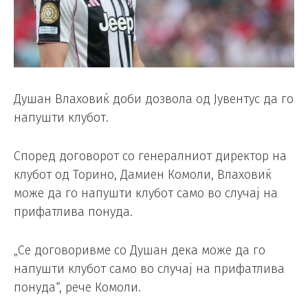
Душан Влаховиќ доби дозвола од Јувентус да го
напушти клубот.
Според договорот со генералниот директор на
клубот од Торино, Дамиен Комоли, Влаховиќ
може да го напушти клубот само во случај на
прифатлива понуда.
„Се договоривме со Душан дека може да го
напушти клубот само во случај на прифатлива
понуда“, рече Комоли.