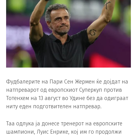
Фудбалерите на Пари Сен Жермен ќе дојдат на
натпреварот од eвропскиот Суперкуп против
Тотенхем на 13 август во Удине без да одиграат
ниту еден подготвителен натпревар.
Таа одлука ја донесе тренерот на европските
шампиони, Луис Енрике, кој им го продолжи