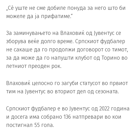
„Сè уште не сме добиле понуда за него што би
можеле да ја прифатиме.“
За заминувањето на Влаховиќ од Јувентус се
зборува веќе долго време. Српскиот фудбалер
не сакаше да го продолжи договорот со тимот,
за да може да го напушти клубот од Торино во
летниот преоден рок.
Влаховиќ целосно го загуби статусот во првиот
тим на Јувентус во вториот дел од сезоната.
Српскиот фудбалер е во Јувентус од 2022 година
и досега има собрано 136 натпревари во кои
постигнал 55 гола.