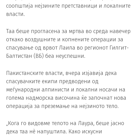
соопштија нејзините претставници и локалните
власти.
Таа беше прогласена за мртва во среда навечер
откако воздушните и копнените операции за
спасување од врвот Лаила во регионот Гилгит-
Балтистан (ВБ) беа неуспешни.
Пакистанските власти, вчера изјавија дека
спасувачките екипи предводени од
меѓународни алпинисти и локални носачи на
голема надморска височина ќе започнат нова
операција за преземање на нејзиното тело.
„Кога го видовме телото на Лаура, беше јасно
дека таа нè напуштила. Како искусни