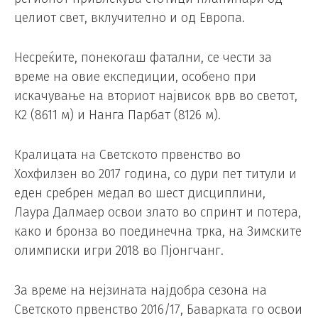
целиот свет, вклучително и од Европа.
Несреќите, понекогаш фатални, се чести за
време на овие експедиции, особено при
искачување на вториот највисок врв во светот,
К2 (8611 м) и Нанга Парбат (8126 м).
Кралицата на Светското првенство во
Хохфилзен во 2017 година, со дури пет титули и
еден сребрен медал во шест дисциплини,
Лаура Далмаер освои злато во спринт и потера,
како и бронза во поединечна трка, на Зимските
олимписки игри 2018 во Пјонгчанг.
За време на нејзината најдобра сезона на
Светското првенство 2016/17, Баварката го освои