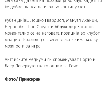
сега сака да оди на позајмица во клуб каде што
ќе добие шанса да игра во континуитет.
Рубен Дијаш, Јошко Гвардиол, Мануел Аканџи,
Нејтан Аке, Џон Стоунс и Абдукодир Хасанов
моментално се на неговата позиција во клубот,
младиот Бразилец е свесен дека ќе има малку
можности за игра.
Англиските медиуми ги споменуваат Порто и
Баер Леверкузен како опции за Реис.
Фото/ Принскрин