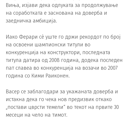
Виња, изјави дека одлуката за продолжување
на соработката е заснована на доверба и
заедничка амбиција.
Иако Ферари сè уште го држи рекордот по број
на освоени шампионски титули во
конкуренција на конструктори, последната
титула датира од 2008 година, додека последен
пат славеа во конкуренција на возачи во 2007
година со Кими Раиконен.
Васер се заблагодари за укажаната доверба и
истакна дека го чека нов предизвик откако
„постави цврсти темели“ во текот на првите 30
месеци на чело на тимот.