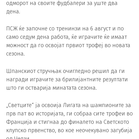
одморот на своите фудбалери за уште два
дена.
ПСЖ ќе започне со тренинзи на 6 август и по
само седум дена работа, ќе играчите ќе имаат
можност да го освојат првиот трофеј во новата
сезона.
Шпанскиот стручњак очигледно решил да ги
награди играчите за брилијантните резултати
што ги остварија минатата сезона.
„Светците“ ја освоија Лигата на шампионите за
прв пат во историјата, ги собраа сите трофеи во
Франција и стигнаа до финалето на Светското
клупско првенство, во кое неочекувано загубија
од Челзи.