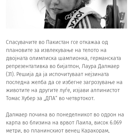
Спасувачите во Пакистан гсе откажаа од
плановите за извлекување на телото на
двојната олимписка шампионка, германската
репрезентативка во бијатлон, Лаура Далмаер
(31). Решија да ја испочитуваат нејзината
последна желба да се избегне загрозување на
животите на другите луѓе, изјави алпинистот
Томас Хубер за „ДПА“ во четвртокот.
Далмаер почина во понеделникот во одрон на
карпа во близина на врвот Лаила, висок 6.069
метри, во планинскиот венец Каракорам,