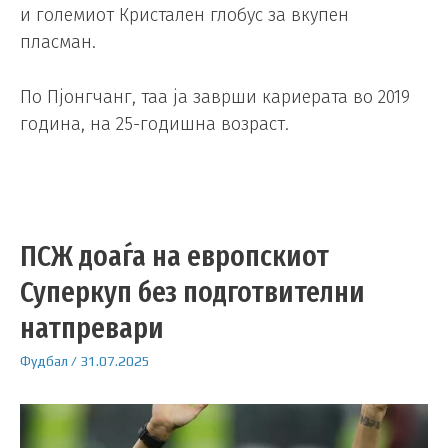
и големиот Кристален глобус за вкупен
пласман.
По Пјонгчанг, таа ја заврши кариерата во 2019
година, на 25-годишна возраст.
ПСЖ доаѓа на eвропскиот
Суперкуп без подготвителни
натпревари
Фудбал
/
31.07.2025