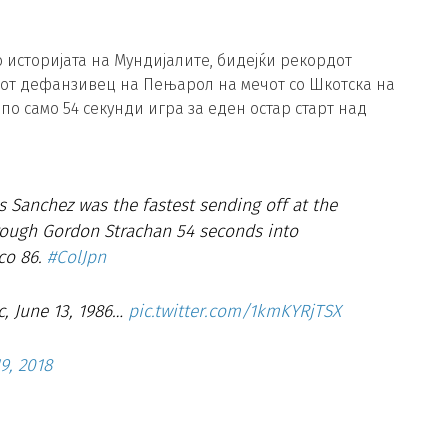
о историјата на Мундијалите, бидејќи рекордот
ниот дефанзивец на Пењарол на мечот со Шкотска на
по само 54 секунди игра за еден остар старт над
s Sanchez was the fastest sending off at the
rough Gordon Strachan 54 seconds into
co 86.
#ColJpn
, June 13, 1986…
pic.twitter.com/1kmKYRjTSX
9, 2018