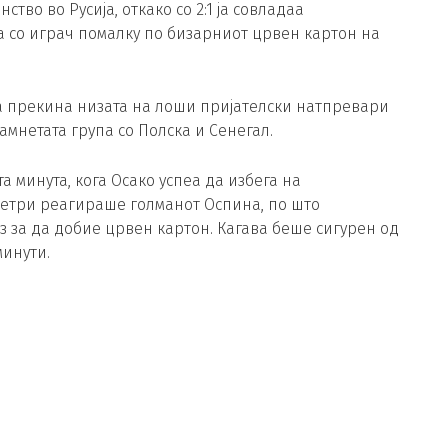
тво во Русија, откако со 2:1 ја совладаа
на со играч помалку по бизарниот црвен картон на
ја прекина низата на лоши пријателски натпревари
амнетата група со Полска и Сенегал.
а минута, кога Осако успеа да избега на
метри реагираше голманот Оспина, по што
з за да добие црвен картон. Кагава беше сигурен од
минути.