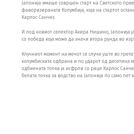
Јапонија имаше совршен старт на Светското првенс
фаворизираната Колумбија, која на стартот оста
Карлос Санчез.
И под новиот селектор Акира Нишино, Јапонија 
со победа која може да значи втора рунда во изр
Клучниот момент на мечот се случи уште во третат
колумбиската одбрана и по ударот од десетина 
одбиената топка ја исфрли со раце Карлос Санче
белата точка за водство на Јапонија по само пет 