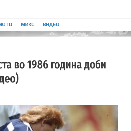
МОТО
МИКС
ВИДЕО
ста во 1986 година доби
део)