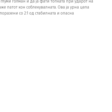
 глуми голман и да ја фати топката при ударот на
аже патот кон соблекувалната. Ова ја урна цела
поразени со 2:1 од стабилната и опасна