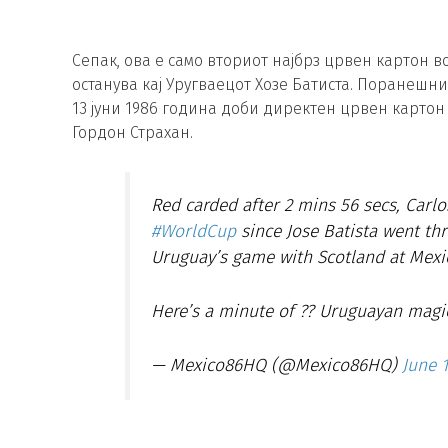
Сепак, ова е само вториот најбрз црвен картон в
останува кај Уругваецот Хозе Батиста. Поранеш
13 јуни 1986 година доби директен црвен картон 
Гордон Страхан.
Red carded after 2 mins 56 secs, Carlo
#WorldCup
since Jose Batista went th
Uruguay’s game with Scotland at Mexi
Here’s a minute of ?? Uruguayan magic
— Mexico86HQ (@Mexico86HQ)
June 1