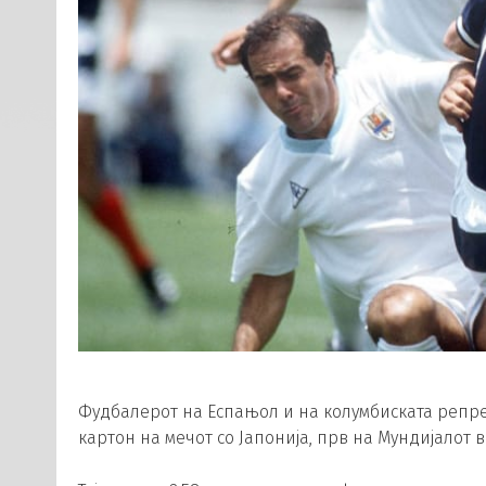
Фудбалерот на Еспањол и на колумбиската репре
картон на мечот со Јапонија, прв на Мундијалот во