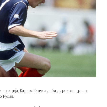
зентација, Карлос Санчез доби директен црвен
 Русија.