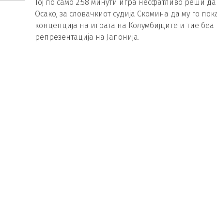
Тој по само 2:58 минути игра несфатливо реши да
Осако, за словачкиот судија Скомина да му го пок
концепција на играта на Колумбијците и тие беа 
репрезентација на Јапонија.