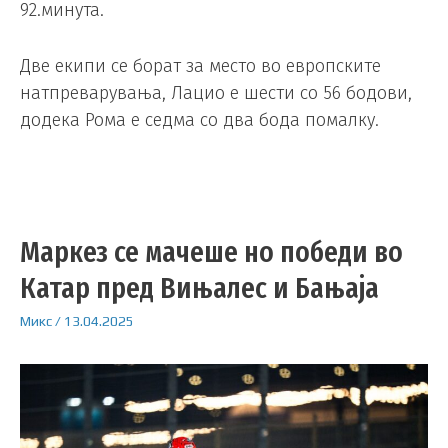
92.минута.
Две екипи се борат за место во европските
натпреварувања, Лацио е шести со 56 бодови,
додека Рома е седма со два бода помалку.
Маркез се мачеше но победи во
Катар пред Вињалес и Бањаја
Микс
/
13.04.2025