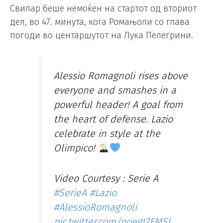
Свилар беше немоќен на стартот од вториот
дел, во 47. минута, кога Ромањоли со глава
погоди во центаршутот на Лука Пелегрини.
Alessio Romagnoli rises above
everyone and smashes in a
powerful header! A goal from
the heart of defense. Lazio
celebrate in style at the
Olimpico!
Video Courtesy : Serie A
#SerieA
#Lazio
#AlessioRomagnoli
pic.twitter.com/poegI7FMSJ