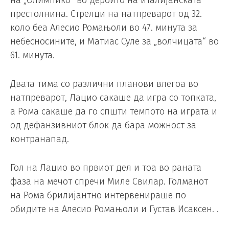
на „Олимпико“ во дербито на италијанската
престолнина. Стрелци на натпреварот од 32.
коло беа Алесио Ромањоли во 47. минута за
небесносините, и Матиас Суле за „волчицата“ во
61. минута.
Двата тима со различни планови влегоа во
натпреварот, Лацио сакаше да игра со топката,
а Рома сакаше да го спшти темпото на играта и
од дефанзивниот блок да бара можност за
контранапад.
Гол на Лацио во првиот дел и тоа во раната
фаза на мечот спречи Миле Свилар. Голманот
на Рома брилијантно интервенираше по
обидите на Алесио Ромањоли и Густав Исаксен. .