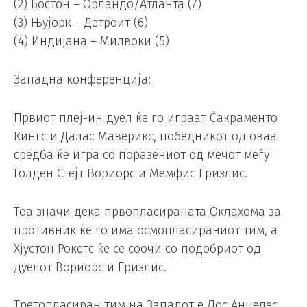
(2) Бостон – Орландо/Атланта (7)
(3) Њујорк – Детроит (6)
(4) Индијана – Милвоки (5)
Западна конференција:
Првиот плеј-ин дуел ќе го играат Сакраменто
Кингс и Далас Маверикс, победникот од оваа
средба ќе игра со поразениот од мечот меѓу
Голден Стејт Вориорс и Мемфис Гризлис.
Тоа значи дека првопласираната Оклахома за
противник ќе го има осмопласираниот тим, а
Хјустон Рокетс ќе се соочи со подобриот од
дуелот Вориорс и Гризлис.
Третопласиран тим на Западот е Лос Анџелес