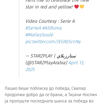
Fans rise to celebrate the new
star in red and yellow!
Video Courtesy : Serie A
#SerieA
#ASRoma
#MatíasSoulé
pic.twitter.com/JEGNJScnNy
— STARZPLAY | ستارزبلاي
(@STARZPlayArabia)
April 13,
2025
Лацио беше поблиску до победа, Свилар
продолжи добро да се брани, а Тијани Нослин
ја пропушти последната шанса за победа во