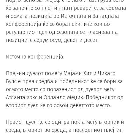
подготвено за плејоф спектакл. Разигрувањето
ќе започне со плеј-ин натпреварите, за седмата
и осмата позиција во Источната и Западната
конференција ќе се борат екипите кои во
регуларниот дел од сезоната се пласираа на
позициите седум осум, девет и десет.
Источна конференција:
Плеј-ин дуелот помеѓу Мајами Хит и Чикаго
Булс е прва средба и победникот ќе се бори за
осмото место со поразениот од дуелот меѓу
Атланта Хокс и Орландо Меџик. Победникот од
вториот дуел ќе го освои деветтото место.
Првиот дуел ќе се одигра ноќта меѓу вторник и
среда, вториот во среда, а последниот плеј-ин