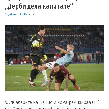
„Дерби дела капитале“
Фудбал
/
13.04.2025
Фудбалерите на Лацио и Рома ремизираа (1:1)