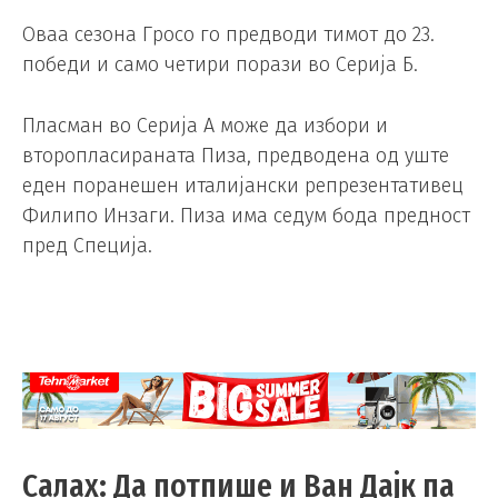
Оваа сезона Гросо го предводи тимот до 23.
победи и само четири порази во Серија Б.
Пласман во Серија А може да избори и
второпласираната Пиза, предводена од уште
еден поранешен италијански репрезентативец
Филипо Инзаги. Пиза има седум бода предност
пред Специја.
Салах: Да потпише и Ван Дајк па