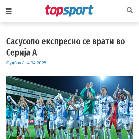
Сасусоло експресно се врати во
Серија А
Фудбал
/
14.04.2025