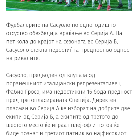
Фудбалерите на Сасуоло по едногодишно
отсуство обезбедија враќање во Серија А. На
пет кола до крајот на сезоната во Серија Б,
Сасусоло стекна недостиѓна предност во однос
на ривалите.
Сасуоло, предводен од клупата од
поранешниот италијански репрезентативец
Фабио Гросо, има недостижни 16 бода предност
пред третопласираната Специја. Директен
пласман во Серија А ќе изборат најдобрите две
екипи од Серија Б, а екипите од третото до
шестото место ќе играат плеј-оф и потоа ќе
биде познат и третиот патник во најфисокиот