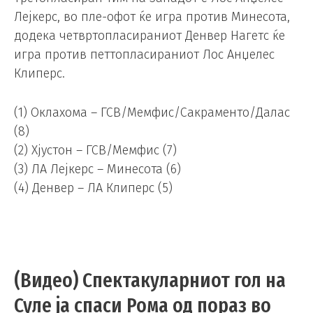
Лејкерс, во пле-офот ќе игра против Минесота,
додека четвртопласираниот Денвер Нагетс ќе
игра против петтопласираниот Лос Анџелес
Клиперс.
(1) Оклахома – ГСВ/Мемфис/Сакраменто/Далас
(8)
(2) Хјустон – ГСВ/Мемфис (7)
(3) ЛА Лејкерс – Минесота (6)
(4) Денвер – ЛА Клиперс (5)
(Видео) Спектакуларниот гол на
Суле ја спаси Рома од пораз во