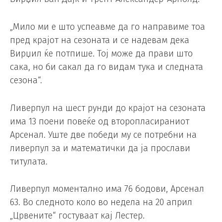
„Мило ми е што успеавме да го направиме тоа
пред крајот на сезоната и се надевам дека
Вирџил ќе потпише. Тој може да прави што
сака, но би сакал да го видам тука и следната
сезона“.
Ливерпул на шест рунди до крајот на сезоната
има 13 поени повеќе од второпласираниот
Арсенал. Уште две победи му се потребни на
ливерпул за и математички да ја прослави
титулата.
Ливерпул моментално има 76 бодови, Арсенал
63. Во следното коло во недела на 20 април
„Црвените“ гостуваат кај Лестер.