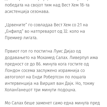
победата на својот тим над Вест Хем 18-та
асистенција сезонава.
„Црвените“ го совладаа Вест Хем со 2:1 на
„Енфилд“ во натпреварот од 32. коло на
Премиер лигата.
Првиот гол го постигна Луис Дијаз од
додавањето на Мохамед Салах. Ливерпул има
предност се до 86. минута кога гостите од
Лондон сосема заслужено израмнија со
автоголот на Енди Робертсон по лошата
интервенција на Вирџил ван Дајк. Но, токму
Холанѓанецот три минути подоцна.
Мо Салах беше заменет само една минута пред