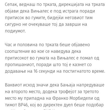
Сепак, веднаш по трката, дирекцијата на трката
објави дека Вињалес е под истрага поради
притисок во гумите, бидејќи неговиот тим
сигурно не очекуваше тој да заврши на
подиумот.
Час и половина по трката беше објавено
соопштение во кое се наведува дека
притисокот во гумата на Вињалес е помал од
пропишаниот, поради што тој е казнет со
додавање на 16 секунди на постигнатото време.
Ваквиот исход значи дека Бањаја напредуваше
на второто место, додека трофејот за третото
место му припадна на Франко Морбидели од
тимот ВР46, кој во директен дуел беше подобар