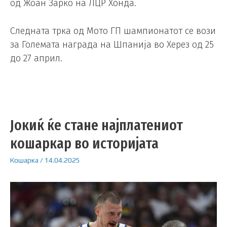
од Жоан Зарко на ЛЦР Хонда.
Следната трка од Мото ГП шампионатот се вози
за Големата награда на Шпанија во Херез од 25
до 27 април.
Јокиќ ќе стане најплатениот
кошаркар во историјата
Кошарка
/
14.04.2025