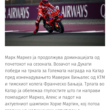
Марк Маркез ја продолжува доминацијата од
почетокот на сезоната. Возачот на Дукати
победи на трката за Големата награда на Катар
пред изненадувањето Маверик Вињалес од КТМ
и тимскиот колега Франческо Бањаја. Трлата во
Катар ја обележаа глупостите што ги направи
помладиот Маркез, Алекс и падот на
актуелниот шампион Хорхе Мартин, кој потоа