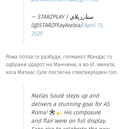
— STARZPLAY | ستارزبلاي
(@STARZPlayArabia)
April 13,
2025
Рома потоа се разбуди, голманот Мандас го
одбрани ударот на Манчини, а во 61. минута,
кога Матиас Суле постигна спектакуларен гол.
Matías Soulé steps up and
delivers a stunning goal for AS
Roma!
His composure
and flair were on full display.