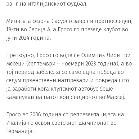
ранг на италијанскиот фудбал.
Минатата сезона Сасуоло заврши претпоследен,
19-ти во Серија А, а Гросо го презеде клубот во
јуни 2024 година.
Претходно, Гросо го водеше Олимпик Лион три
месеци (септември – ноември 2023 година), а во
тој период забележа со само една победа во
седум првенствени натпревари и повреда што
ја заработи кога клупскиот автобус беше
каменуван на патот кон стадионот во Марсеј.
Гросо во 2006 година со репрезентацијата на
Италија го освои светскиот шампионат во
Германија.