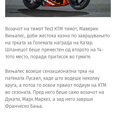
Возачот на тимот Тех3 КТМ тимот, Маверик
Вињалес, доби жестока казна по завршувањето
на трката за Големата награда на Катар.
Шпанецот беше преместен од второто на 14-
тото место, поради притисок во гумите.
Вињалес возеше сензационална трка на
патеката Лусаил, каде што водеше неколку
круга, а потоа го освои првиот подиум на КТМ
во сезоната. Пред него беше само возачот на
Дукати, Марк Маркез, а зад него заврши
Франческо Бања.