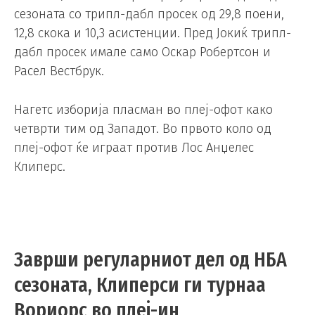
сезоната со трипл-дабл просек од 29,8 поени,
12,8 скока и 10,3 асистенции. Пред Јокиќ трипл-
дабл просек имале само Оскар Робертсон и
Расел Вестбрук.
Нагетс изборија пласман во плеј-офот како
четврти тим од Западот. Во првото коло од
плеј-офот ќе играат против Лос Анџелес
Клиперс.
Заврши регуларниот дел од НБА
сезоната, Клиперси ги турнаа
Вориорс во плеј-ин