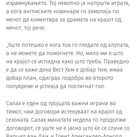
израмнувањето. Тој неволно ја напушти играта,
а кога англиските новинари го замолија по
мечот да коментира за драмата на крајот од
мечот, тој рече:
„Уште потешко е кога тоа го гледате од клупата,
а не можете да помогнете. Но, мило ми е што
на крајот се испадна како што треба. Праведно
е да се каже дека Вест Хем е добар тим, имаа
добар план, одиграа подобро во второто
полувреме и успеаја да постигнат гол.
Салах е еден од тројцата важни играчи во
тимот, чии договори истекуваат на крајот од
сезоната. Салах минатата недела го продолжи
договорот, се уште не е јасно што ќе се случи со
Вирџил ван Дајк и Трент Александер-Арнолд.