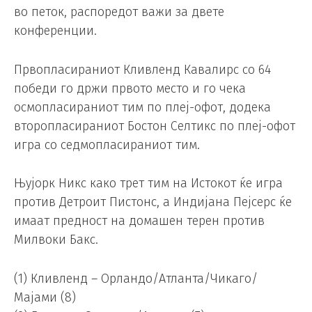
во петок, распоредот важи за двете
конференции.
Првопласираниот Кливленд Кавалирс со 64
победи го држи првото место и го чека
осмопласираниот тим по плеј-офот, додека
второпласираниот Бостон Селтикс по плеј-офот
игра со седмопласираниот тим.
Њујорк Никс како трет тим на Истокот ќе игра
против Детроит Пистонс, а Индијана Пејсерс ќе
имаат предност на домашен терен против
Милвоки Бакс.
(1) Кливленд – Орландо/Атланта/Чикаго/
Мајами (8)