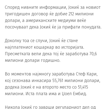
Според нивните информации, Јокиќ за новиот
тригодишен договор ќе добие 212 милиони
долари, а американските медиуми веќе
посочуваат дека Јокиќ ќе ја прифати понудата.
Доколку тоа се случи, Јокиќ ќе стане
најплатениот кошаркар во историјата.
Пресметката вели дека тој ќе заработува 70,6
милиони долари годишно.
Во моментов најмногу заработува Стеф Кари,
кој сезонава инкасира 55,761 милиони долари,
додека Јокиќ е на второто место со 51,415
милиони. Иста плата има и Џоел Ембид.
Никола Јокиќ го заврши регуларниот дел од