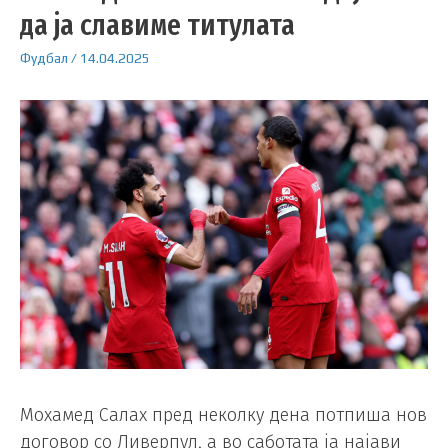
да ја славиме титулата
Фудбал
/
14.04.2025
Мохамед Салах пред неколку дена потпиша нов
договор со Ливерпул, а во саботата ја најави