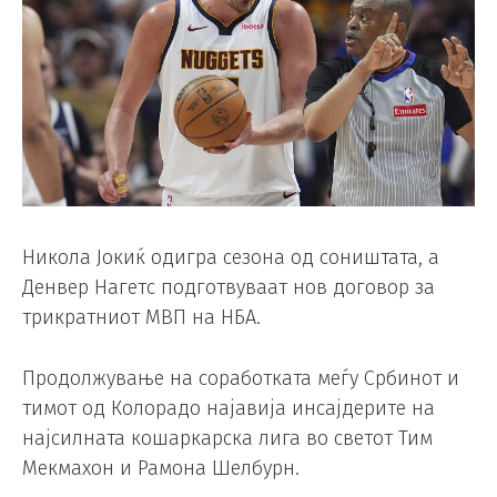
Никола Јокиќ одигра сезона од соништата, а
Денвер Нагетс подготвуваат нов договор за
трикратниот МВП на НБА.
Продолжување на соработката меѓу Србинот и
тимот од Колорадо најавија инсајдерите на
најсилната кошаркарска лига во светот Тим
Мекмахон и Рамона Шелбурн.