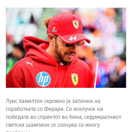
Луис Хамилтон скромно ја започна на
соработката со Ферари. Со исклучок на
победата во спринтот во Кина, седумкратниот
светски шампион се соочува со многу