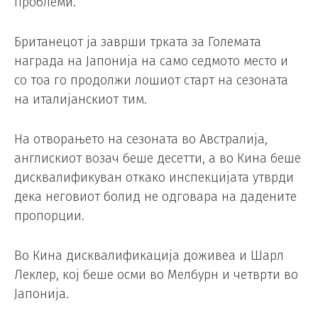
проблеми.
Британецот ја заврши трката за Големата
награда на Јапонија на само седмото место и
со тоа го продолжи лошиот старт на сезоната
на италијанскиот тим.
На отворањето на сезоната во Австралија,
англискиот возач беше десетти, а во Кина беше
дисквалификуван откако инспекцијата утврди
дека неговиот болид не одговара на дадените
пропорции.
Во Кина дисквалификација доживеа и Шарл
Леклер, кој беше осми во Мелбурн и четврти во
Јапонија.