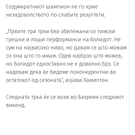
Седумкратниот шампион не го крие
незадоволството по слабите резултати.
„Првите три трки беа обележани со тимски
грешки и лоши перформанси на болидот. Не
сум на највисоко ниво, но давам се што можам
со она што го имам. Одев најбрзо што можев,
но болидот едноставно не е доволно брз. Се
надевам дека ќе бидеме поконкурентни во
остатокот од сезоната”, изјави Хамилтон.
Следната трка ќе се вози во Бахреин следниот
викенд.