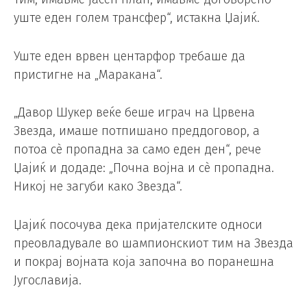
уште еден голем трансфер“, истакна Џајиќ.
Уште еден врвен центарфор требаше да
пристигне на „Маракана“.
„Давор Шукер веќе беше играч на Црвена
Звезда, имаше потпишано преддоговор, а
потоа сè пропадна за само еден ден“, рече
Џајиќ и додаде: „Почна војна и сè пропадна.
Никој не загуби како Звезда“.
Џајиќ посочува дека пријателските односи
преовладувале во шампионскиот тим на Звезда
и покрај војната која започна во поранешна
Југославија.