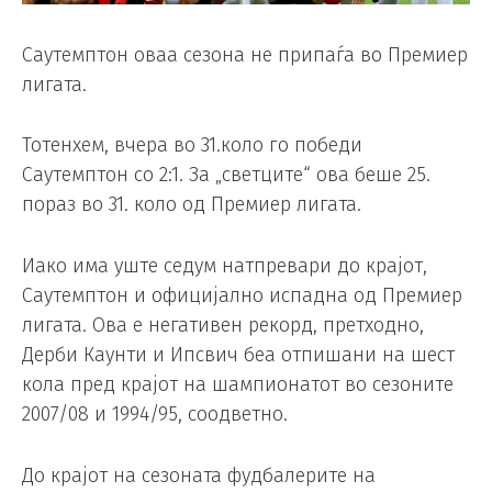
Саутемптон оваа сезона не припаѓа во Премиер
лигата.
Тотенхем, вчера во 31.коло го победи
Саутемптон со 2:1. За „светците“ ова беше 25.
пораз во 31. коло од Премиер лигата.
Иако има уште седум натпревари до крајот,
Саутемптон и официјално испадна од Премиер
лигата. Ова е негативен рекорд, претходно,
Дерби Каунти и Ипсвич беа отпишани на шест
кола пред крајот на шампионатот во сезоните
2007/08 и 1994/95, соодветно.
До крајот на сезоната фудбалерите на