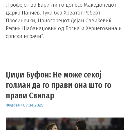
„Трофејот во Бари ни го донесе Македонецот
Дарко Панчев. Тука беа Хрватот Роберт
Просинечки, Црногорецот Дејан Савиќевиќ,
Рефик Шабанаџовиќ од Босна и Херцеговина и
српски играчи“.
Џиџи Буфон: Не може секој
голман да го прави она што го
прави Свилар
Фудбал
/
07.04.2025