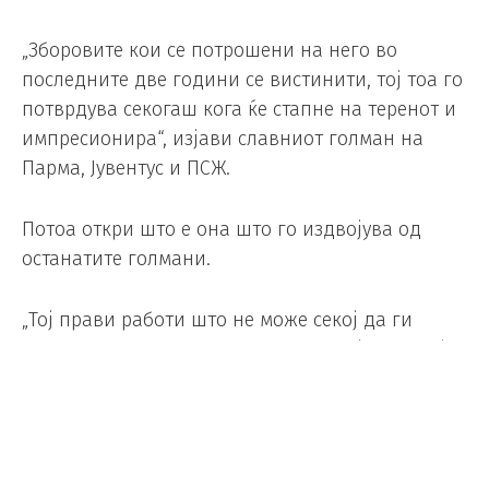
„Зборовите кои се потрошени на него во
последните две години се вистинити, тој тоа го
потврдува секогаш кога ќе стапне на теренот и
импресионира“, изјави славниот голман на
Парма, Јувентус и ПСЖ.
Потоа откри што е она што го издвојува од
останатите голмани.
„Тој прави работи што не може секој да ги
направи“, рече рекордерот на Италија по бројот
на настапи за националниот тим (176) за
Свилар, кој собра шест одбрани во дерби
колото во Серија А.