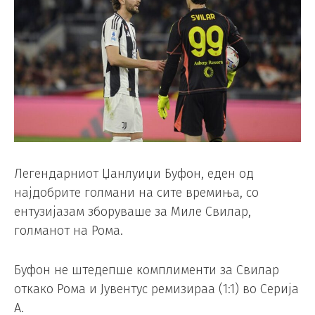
Легендарниот Џанлуиџи Буфон, еден од
најдобрите голмани на сите времиња, со
ентузијазам зборуваше за Миле Свилар,
голманот на Рома.
Буфон не штедепше комплименти за Свилар
откако Рома и Јувентус ремизираа (1:1) во Серија
А.