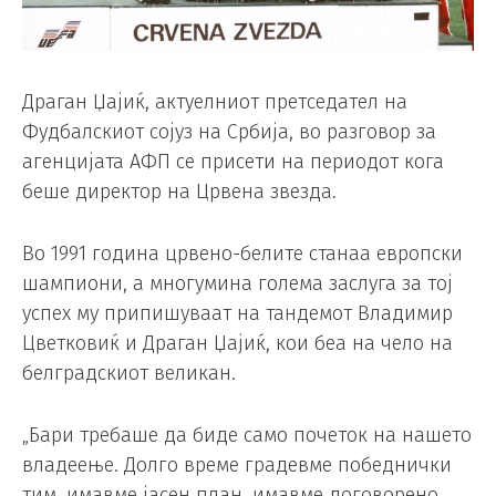
Драган Џајиќ, актуелниот претседател на
Фудбалскиот сојуз на Србија, во разговор за
агенцијата АФП се присети на периодот кога
беше директор на Црвена звезда.
Во 1991 година црвено-белите станаа европски
шампиони, а многумина голема заслуга за тој
успех му припишуваат на тандемот Владимир
Цветковиќ и Драган Џајиќ, кои беа на чело на
белградскиот великан.
„Бари требаше да биде само почеток на нашето
владеење. Долго време градевме победнички
тим, имавме јасен план, имавме договорено