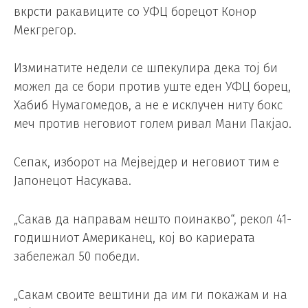
вкрсти ракавиците со УФЦ борецот Конор
Мекгрегор.
Изминатите недели се шпекулира дека тој би
можел да се бори против уште еден УФЦ борец,
Хабиб Нумагомедов, а не е исклучен ниту бокс
меч против неговиот голем ривал Мани Пакјао.
Сепак, изборот на Мејвејдер и неговиот тим е
Јапонецот Насукава.
„Сакав да направам нешто поинакво“, рекол 41-
годишниот Американец, кој во кариерата
забележал 50 победи.
„Сакам своите вештини да им ги покажам и на