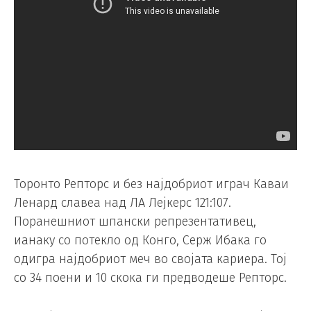
Торонто Репторс и без најдобриот играч Каваи
Ленард славеа над ЛА Лејкерс 121:107.
Поранешниот шпански репрезентативец,
ианаку со потекло од Конго, Серж Ибака го
одигра најдобриот меч во својата кариера. Тој
со 34 поени и 10 скока ги предводеше Репторс.