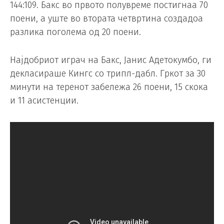
144:109. Бакс во првото полувреме постигнаа 70
поени, а уште во втората четвртина создадоа
разлика поголема од 20 поени.
Најдобриот играч на Бакс, Јанис Адетокумбо, ги
декласираше Кингс со трипл-дабл. Гркот за 30
минути на теренот забележа 26 поени, 15 скока
и 11 асистенции.