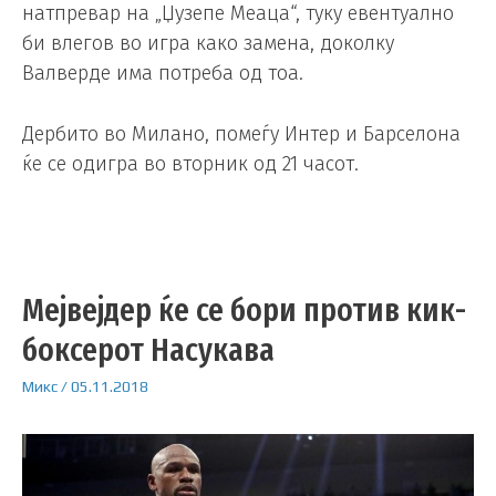
натпревар на „Џузепе Меаца“, туку евентуално
би влегов во игра како замена, доколку
Валверде има потреба од тоа.
Дербито во Милано, помеѓу Интер и Барселона
ќе се одигра во вторник од 21 часот.
Мејвејдер ќе се бори против кик-
боксерот Насукава
Микс
/
05.11.2018