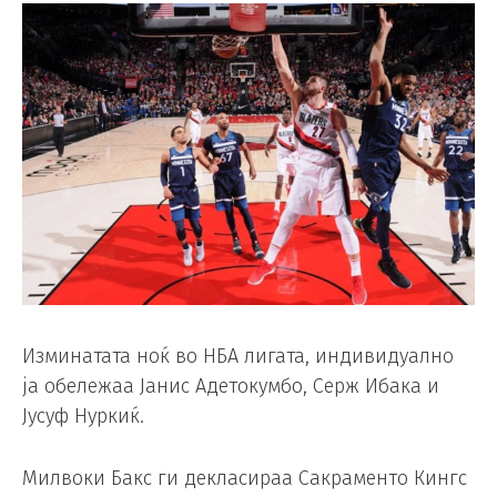
Изминатата ноќ во НБА лигата, индивидуално
ја обележаа Јанис Адетокумбо, Серж Ибака и
Јусуф Нуркиќ.
Милвоки Бакс ги декласираа Сакраменто Кингс