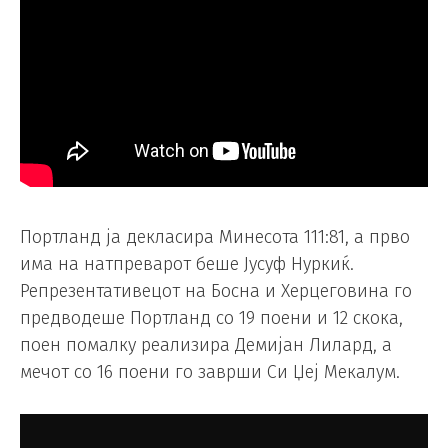
Портланд ја декласира Минесота 111:81, а прво
има на натпреварот беше Јусуф Нуркиќ.
Репрезентативецот на Босна и Херцеговина го
предводеше Портланд со 19 поени и 12 скока,
поен помалку реализира Демијан Лилард, а
мечот со 16 поени го заврши Си Џеј Мекалум.