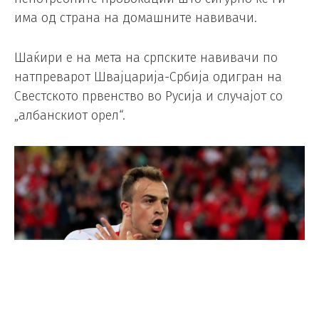
има од страна на домашните навивачи.
Шаќири е на мета на српските навивачи по
натпреварот Швајцарија-Србија одигран на
Свестското првенство во Русија и случајот со
„албанскиот орел“.