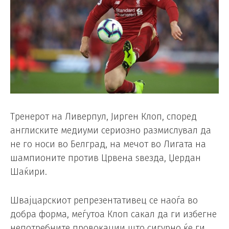
Тренерот на Ливерпул, Јирген Клоп, според
англиските медиуми сериозно размислувал да
не го носи во Белград, на мечот во Лигата на
шампионите против Црвена ѕвезда, Џердан
Шаќири.
Швајцарскиот репрезентативец се наоѓа во
добра форма, меѓутоа Клоп сакал да ги избегне
непотребните провокации што сигурно ќе ги