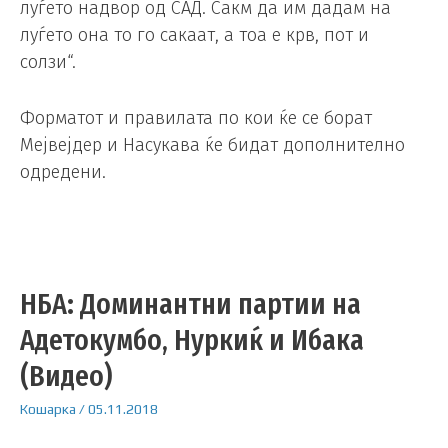
луѓето надвор од САД. Сакм да им дадам на
луѓето она то го сакаат, а тоа е крв, пот и
солзи“.
Форматот и правилата по кои ќе се борат
Мејвејдер и Насукава ќе бидат дополнително
одредени.
НБА: Доминантни партии на
Адетокумбо, Нуркиќ и Ибака
(Видео)
Кошарка
/
05.11.2018