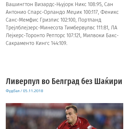
Вашингтон Визардс-Њујорк Никс 108:95, Сан
Антонио Спарс-Орландо Меџик 100:117, Феникс
Санс-Мемфис Гризлис 102:100, Портланд
Трејлблејзерс-Минесота Тимбервулвс 111:81, ЛА
Лејкерс-Торонто Репторс 107:121, Милвоки Бакс-
Сакраменто Кингс 144:109.
Ливерпул во Белград без Шаќири
Фудбал
/
05.11.2018