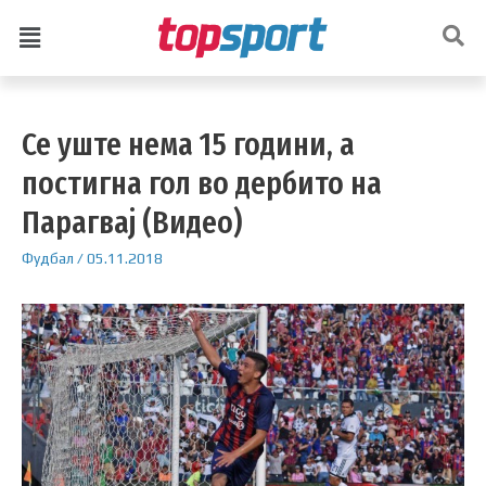
Се уште нема 15 години, а
постигна гол во дербито на
Парагвај (Видео)
Фудбал
/
05.11.2018