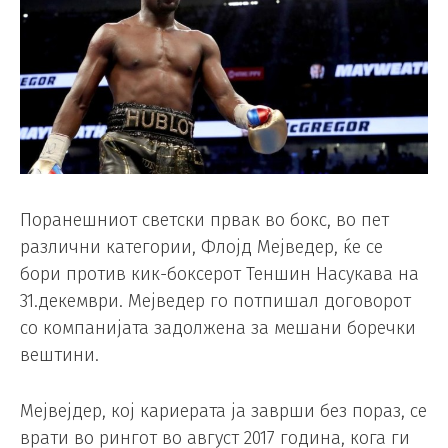
Поранешниот светски првак во бокс, во пет
различни категории, Флојд Мејведер, ќе се
бори против кик-боксерот Теншин Насукава на
31.декември. Мејведер го потпишал договорот
со компанијата задолжена за мешани боречки
вештини.
Мејвејдер, кој кариерата ја заврши без пораз, се
врати во рингот во август 2017 година, кога ги