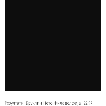
Резултати: Бруклин Нетс-Филаделфија 122:97,