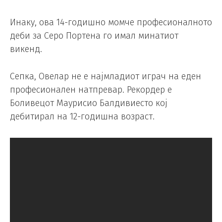
Инаку, ова 14-годишно момче професионалното
деби за Серо Портена го имал минатиот
викенд.
Сепка, Овелар не е најмладиот играч на еден
професионален натпревар. Рекордер е
Боливецот Маурисио Балдивиесто кој
дебитирал на 12-годишна возраст.