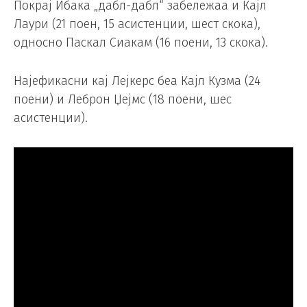
Покрај Ибака „дабл-дабл“ забележаа и Кајл
Лаури (21 поен, 15 асистенции, шест скока),
односно Паскал Сиакам (16 поени, 13 скока).
Најефикасни кај Лејкерс беа Кајл Кузма (24
поени) и Леброн Џејмс (18 поени, шес
асистенции).