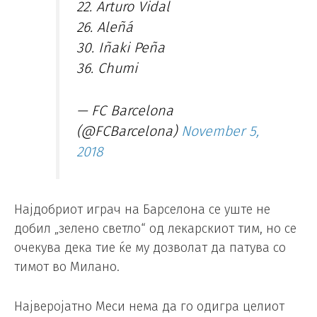
22. Arturo Vidal
26. Aleñá
30. Iñaki Peña
36. Chumi
— FC Barcelona
(@FCBarcelona)
November 5,
2018
Најдобриот играч на Барселона се уште не
добил „зелено светло“ од лекарскиот тим, но се
очекува дека тие ќе му дозволат да патува со
тимот во Милано.
Најверојатно Меси нема да го одигра целиот