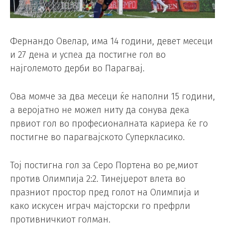
Фернандо Овелар, има 14 години, девет месеци
и 27 дена и успеа да постигне гол во
најголемото дерби во Парагвај.
Ова момче за два месеци ќе наполни 15 години,
а веројатно не можел ниту да сонува дека
првиот гол во професионалната кариера ќе го
постигне во парагвајското Суперкласико.
Тој постигна гол за Серо Портена во ре,миот
против Олимпија 2:2. Тинејџерот влета во
празниот простор пред голот на Олимпија и
како искусен играч мајсторски го префрли
противничкиот голман.