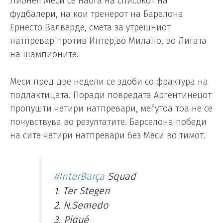
Лионел Меси се наоѓа на списокот на
фудбалери, на кои тренерот на Барелона
Ернесто Валверде, смета за утрешниот
натпревар против Интер,во Милано, во Лигата
на шампионите.
Меси пред две недели се здоби со фрактура на
подлактицата. Поради повредата Аргентинецот
пропушти четири натпревари, меѓутоа тоа не се
почувствува во резултатите. Барселона победи
на сите четири натпревари без Меси во тимот.
#InterBarça
Squad
1. Ter Stegen
2. N.Semedo
3. Piqué