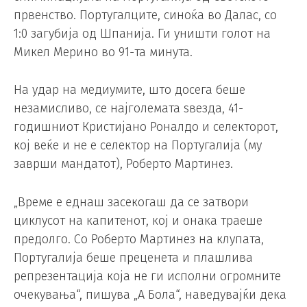
првенство. Португалците, синоќа во Далас, со
1:0 загубија од Шпанија. Ги уништи голот на
Микел Мерино во 91-та минута.
На удар на медиумите, што досега беше
незамисливо, се најголемата ѕвезда, 41-
годишниот Кристијано Роналдо и селекторот,
кој веќе и не е селектор на Португалија (му
заврши мандатот), Роберто Мартинез.
„Време е еднаш засекогаш да се затвори
циклусот на капитенот, кој и онака траеше
предолго. Со Роберто Мартинез на клупата,
Португалија беше преценета и плашлива
репрезентација која не ги исполни огромните
очекувања“, пишува „А Бола“, наведувајќи дека