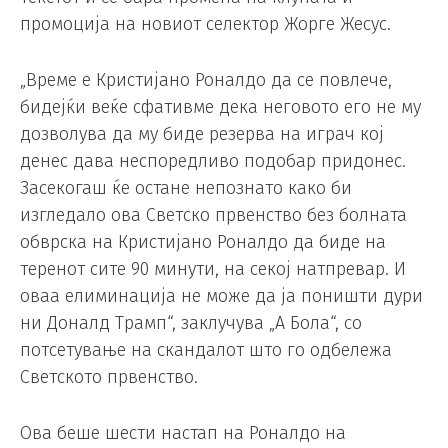
промоција на новиот селектор Жорге Жесус.
„Време е Кристијано Роналдо да се повлече,
бидејќи веќе сфативме дека неговото его не му
дозволува да му биде резерва на играч кој
денес дава неспоредливо подобар придонес.
Засекогаш ќе остане непознато како би
изгледало ова Светско првенство без болната
обврска на Кристијано Роналдо да биде на
теренот сите 90 минути, на секој натпревар. И
оваа елиминација не може да ја поништи дури
ни Доналд Трамп“, заклучува „А Бола“, со
потсетување на скандалот што го одбележа
Светското првенство.
Ова беше шести настап на Роналдо на