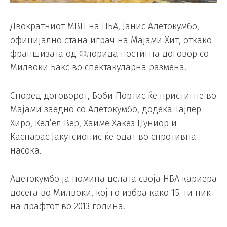
Двократниот МВП на НБА, Јанис Адетокумбо,
официјално стана играч на Мајами Хит, откако
франшизата од Флорида постигна договор со
Милвоки Бакс во спектакуларна размена.
Според договорот, Боби Портис ќе пристигне во
Мајами заедно со Адетокумбо, додека Тајлер
Хиро, Кел’ел Вер, Хаиме Хакез Џуниор и
Каспарас Јакутсионис ќе одат во спротивна
насока.
Адетокумбо ја помина целата своја НБА кариера
досега во Милвоки, кој го избра како 15-ти пик
на драфтот во 2013 година.