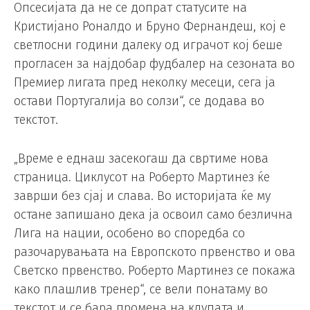
Опсесијата да не се допрат статусите на
Кристијано Роналдо и Бруно Фернандеш, кој е
светлосни години далеку од играчот кој беше
прогласен за најдобар фудбалер на сезоната во
Премиер лигата пред неколку месеци, сега ја
остави Португалија во солзи“, се додава во
текстот.
„Време е еднаш засекогаш да свртиме нова
страница. Циклусот на Роберто Мартинез ќе
заврши без сјај и слава. Во историјата ќе му
остане запишано дека ја освоил само безлична
Лига на нации, особено во споредба со
разочарувањата на Европското првенство и ова
Светско првенство. Роберто Мартинез се покажа
како плашлив тренер“, се вели понатаму во
текстот и се бара промена на клупата и