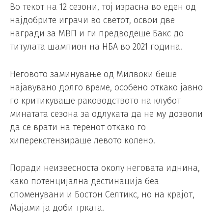
Во текот на 12 сезони, тој израсна во еден од
најдобрите играчи во светот, освои две
награди за МВП и ги предводеше Бакс до
титулата шампион на НБА во 2021 година.
Неговото заминување од Милвоки беше
најавувано долго време, особено откако јавно
го критикуваше раководството на клубот
минатата сезона за одлуката да не му дозволи
да се врати на теренот откако го
хиперекстензираше левото колено.
Поради неизвесноста околу неговата иднина,
како потенцијална дестинација беа
споменувани и Бостон Селтикс, но на крајот,
Мајами ја доби трката.