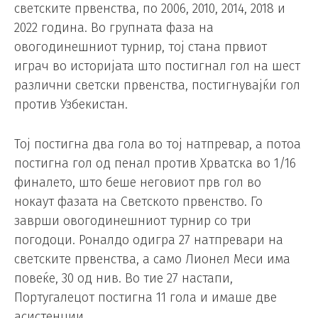
светските првенства, по 2006, 2010, 2014, 2018 и
2022 година. Во групната фаза на
овогодинешниот турнир, тој стана првиот
играч во историјата што постигнал гол на шест
различни светски првенства, постигнувајќи гол
против Узбекистан.
Тој постигна два гола во тој натпревар, а потоа
постигна гол од пенал против Хрватска во 1/16
финалето, што беше неговиот прв гол во
нокаут фазата на Светското првенство. Го
заврши овогодинешниот турнир со три
погодоци. Роналдо одигра 27 натпревари на
светските првенства, а само Лионел Меси има
повеќе, 30 од нив. Во тие 27 настапи,
Португалецот постигна 11 гола и имаше две
асистенции.