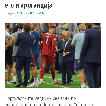
его и ароганција
Фудбал
Makfax
/
07.07.2026
Португалските медиуми се бесни по
елиминацијата на Португалија од Светското