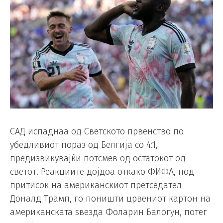
САД испаднаа од Светското првенство по
убедливиот пораз од Белгија со 4:1,
предизвикувајќи потсмев од остатокот од
светот. Реакциите дојдоа откако ФИФА, под
притисок на американскиот претседател
Доналд Трамп, го поништи црвениот картон на
американската ѕвезда Фоларин Балогун, потег