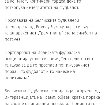
за кој многу критичари тврдеа дека го
поткопува интегритетот на фудбалот.
Прославата на белгиските фудбалери
предводена од Ромелу Лукаку, кој го изведе
таканаречениот „Трамп танц“, стана симбол на
потсмев.
Портпаролот на Иранската фудбалска
асоцијација утрово изјави: „Сега целиот свет
танцува за да го прослави понижувачкиот
пораз што фудбалот и го нанесе на
политиката“.
Белгиската фудбалска асоцијација, огорчена од
интервенцијата на Трамп, објави кратка порака
на своите официјални профили: „Поништи го