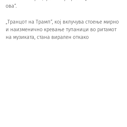
ова“.
„Транцот на Трамп“, кој вклучува стоење мирно
и наизменично кревање тупаници во ритамот
на музиката, стана вирален откако
американскиот претседател го изведе на
политички митинзи со песната „YMCA“.
Настапот на Лукаку во кругот на белгиската
репрезентација по голот беше особено
впечатлива порака.
Diabolical: Belgian soccer
squad does the Trump dance
after DESTROYING the US