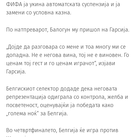
ФИФА ја укина автоматската суспензија и ја
замени со условна казна.
По натпреварот, Балогун му пришол на Гарсија.
„Дојде да разговара со мене и тоа многу ми се
допадна. Не е негова вина, тој не е виновен. Го
ценам тој гест и го ценам играчот“, изјави
Гарсија.
Белгискиот селектор додаде дека неговата
репрезентација одиграла со контрола, желба и
посветеност, оценувајќи ја победата како
„голема ноќ“ за Белгија.
Во четвртфиналето, Белгија ќе игра против