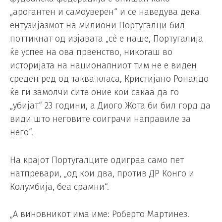
„арогантен и самоуверен“ и се наведува дека
ентузијазмот на милиони Португалци бил
поттикнат од изјавата „сè е наше, Португалија
ќе успее на ова првенство, никогаш во
историјата на националниот тим не е виден
среден ред од таква класа, Кристијано Роналдо
ќе ги замолчи сите оние кои сакаа да го
„убијат“ 23 години, а Диого Жота би бил горд да
види што неговите соиграчи направиле за
него“.
На крајот Португалците одиграа само пет
натпревари, „од кои два, против ДР Конго и
Колумбија, беа срамни“.
„А виновникот има име: Роберто Мартинез.