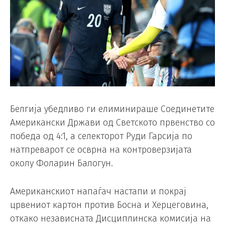
Белгија убедливо ги елиминираше Соединетите
Американски Држави од Светското првенство со
победа од 4:1, а селекторот Руди Гарсија по
натпреварот се осврна на контроверзијата
околу Фоларин Балогун.
Американскиот напаѓач настапи и покрај
црвениот картон против Босна и Херцеговина,
откако независната Дисциплинска комисија на