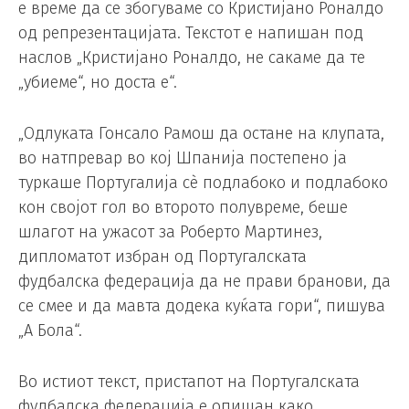
е време да се збогуваме со Кристијано Роналдо
од репрезентацијата. Текстот е напишан под
наслов „Кристијано Роналдо, не сакаме да те
„убиеме“, но доста е“.
„Одлуката Гонсало Рамош да остане на клупата,
во натпревар во кој Шпанија постепено ја
туркаше Португалија сè подлабоко и подлабоко
кон својот гол во второто полувреме, беше
шлагот на ужасот за Роберто Мартинез,
дипломатот избран од Португалската
фудбалска федерација да не прави бранови, да
се смее и да мавта додека куќата гори“, пишува
„А Бола“.
Во истиот текст, пристапот на Португалската
фудбалска федерација е опишан како