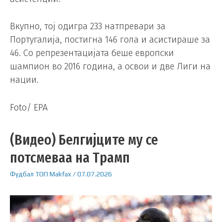
Вкупно, тој одигра 233 натпревари за
Португалија, постигна 146 гола и асистираше за
46. Со репрезентацијата беше европски
шампион во 2016 година, а освои и две Лиги на
нации.
Foto/ EPA
(Видео) Белгијците му се
потсмеваа на Трамп
Фудбал
ТОП
Makfax
/
07.07.2026