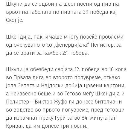
Шкупи да се одвои на шест поени од нив на
врвот на табелата по нивната 3:1 победа кај
Скопје.
Шкендија, пак, имаше многу повеќе проблеми
од очекуваното со „фенерџијата“ Пелистер, за
да се врати за камбек 2:1 победа.
Шкупи ја обезбеди својата 12. победа во 16 кола
во Првата лига во второто полувреме, откако
Јола Зепата и Најдоски добија црвени картони,
а неизвесно беше и во Тетово меѓу Шкендија и
Пелистер – Виктор Жуфо ги донесе битолчани
во водство во првото полувреме, пред тетовци
да израмнат преку Гури за во 84. минута Јан
Кривак да им донесе три поени.