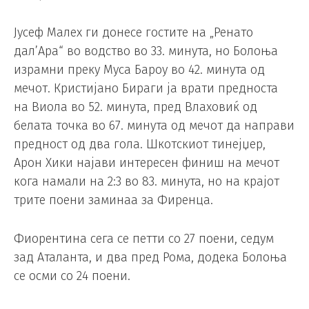
Јусеф Малех ги донесе гостите на „Ренато
дал’Ара“ во водство во 33. минута, но Болоња
израмни преку Муса Бароу во 42. минута од
мечот. Кристијано Бираги ја врати предноста
на Виола во 52. минута, пред Влаховиќ од
белата точка во 67. минута од мечот да направи
предност од два гола. Шкотскиот тинејџер,
Арон Хики најави интересен финиш на мечот
кога намали на 2:3 во 83. минута, но на крајот
трите поени заминаа за Фиренца.
Фиорентина сега се петти со 27 поени, седум
зад Аталанта, и два пред Рома, додека Болоња
се осми со 24 поени.