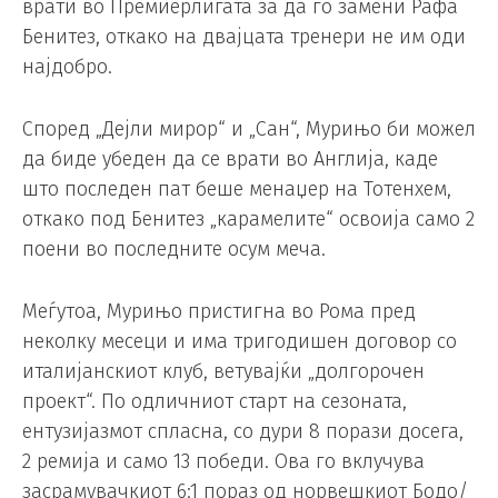
врати во Премиерлигата за да го замени Рафа
Бенитез, откако на двајцата тренери не им оди
најдобро.
Според „Дејли мирор“ и „Сан“, Мурињо би можел
да биде убеден да се врати во Англија, каде
што последен пат беше менаџер на Тотенхем,
откако под Бенитез „карамелите“ освоија само 2
поени во последните осум меча.
Меѓутоа, Мурињо пристигна во Рома пред
неколку месеци и има тригодишен договор со
италијанскиот клуб, ветувајќи „долгорочен
проект“. По одличниот старт на сезоната,
ентузијазмот спласна, со дури 8 порази досега,
2 ремија и само 13 победи. Ова го вклучува
засрамувачкиот 6:1 пораз од норвешкиот Бодо/