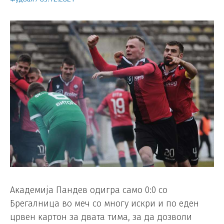
Академија Пандев одигра само 0:0 со
Брегалница во меч со многу искри и по еден
црвен картон за двата тима, за да дозволи