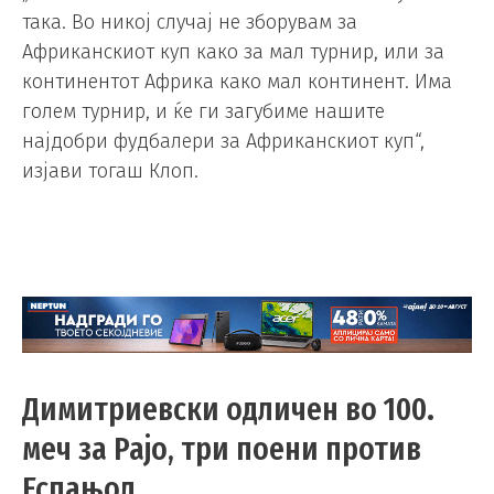
така. Во никој случај не зборувам за
Африканскиот куп како за мал турнир, или за
континентот Африка како мал континент. Има
голем турнир, и ќе ги загубиме нашите
најдобри фудбалери за Африканскиот куп“,
изјави тогаш Клоп.
Димитриевски одличен во 100.
меч за Рајо, три поени против
Еспањол