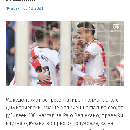
Фудбал
/
05.12.2021
Македонскиот репрезентативен голман, Столе
Димитриевски имаше одличен настап во својот
јубилеен 100. настап за Рајо Валјекано, правејќи
клучна одбрана во првото полувреме, за на