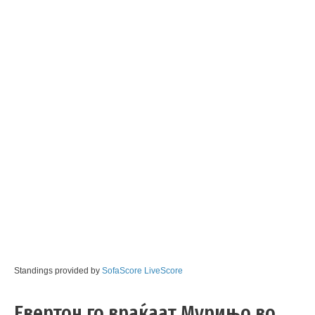
Standings provided by
SofaScore LiveScore
Евертон го враќаат Мурињо во