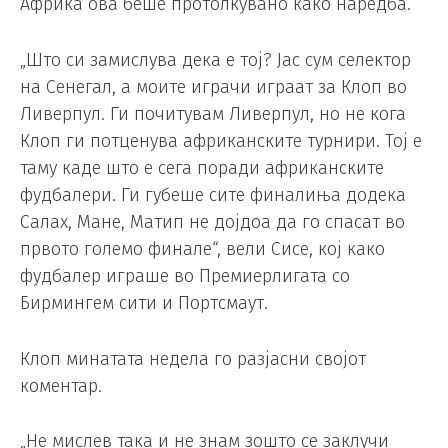
Африка ова беше протолкувано како наредба.
„Што си замислува дека е тој? Јас сум селектор
на Сенегал, а моите играчи играат за Клоп во
Ливерпул. Ги почитувам Ливерпул, но не кога
Клоп ги потценува африканските турнири. Тој е
таму каде што е сега поради африканските
фудбалери. Ги губеше сите финалиња додека
Салах, Мане, Матип не дојдоа да го спасат во
првото големо финале“, вели Сисе, кој како
фудбалер играше во Премиерлигата со
Бирмингем сити и Портсмаут.
Клоп минатата недела го разјасни својот
коментар.
„Не мислев така и не знам зошто се заклучи