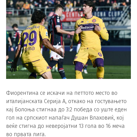
Фиорентина се искачи на петтото место во
италијанската Серија А, откако на гостувањето
кај Болоња стигнаа до 3:2 победа со уште еден
гол на српскиот напаѓач Душан Влаховиќ, кој
веќе стигна до неверојатни 13 гола во 16 меча
во првата лига.