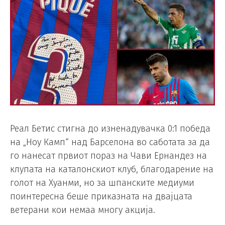
Реал Бетис стигна до изненадувачка 0:1 победа
на „Ноу Камп“ над Барселона во саботата за да
го нанесат првиот пораз на Чави Ернандез на
клупата на каталонскиот клуб, благодарение на
голот на Хуанми, но за шпанските медиуми
поинтересна беше приказната на двајцата
ветерани кои немаа многу акција.