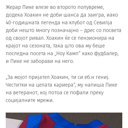
Жерар Пике влезе во второто полувреме,
додека Хоакин не доби шанса да заигра, иако
40-годишната легенда на клубот од Севилја
доби нешто многу позначајно – дрес со посвета
од својот ривал. Хоакин ќе се пензионира на
крајот на сезоната, така што ова му беше
последна посета на „Ноу Камп“ како фудбалер,
и Пике не заборави на него.
„За мојот пријател Хоакин, ти си еб.н гениј.
Честитки на целата кариера“, му напиша Пике
на ветеранот, кој потоа се пофали преку
социјалните мрежи.