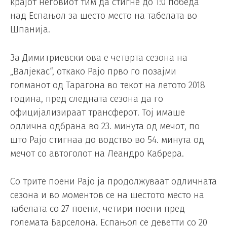
крајот неговиот тим да стигне до 1:0 победа
над Еспањол за шесто место на табелата во
Шпанија.
За Димитриевски ова е четврта сезона на
„Валјекас“, откако Рајо прво го позајми
голманот од Тарагона во текот на летото 2018
година, пред следната сезона да го
официјализираат трансферот. Тој имаше
одлична одбрана во 23. минута од мечот, по
што Рајо стигнаа до водство во 54. минута од
мечот со автоголот на Леандро Кабрера.
Со трите поени Рајо ја продолжуваат одличната
сезона и во моментов се на шестото место на
табелата со 27 поени, четири поени пред
големата Барселона. Еспањол се деветти со 20