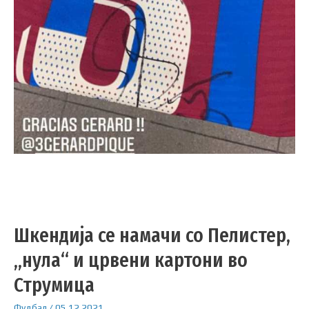
Шкендија се намачи со Пелистер,
„нула“ и црвени картони во
Струмица
Фудбал
/
05.12.2021