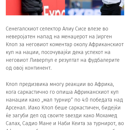
Сенегалскиот селектор Алиу Сисе влезе во
неверојатен напад на менаџерот на Јирген
Клоп за неговиот коментар околу Африканскиот
куп на нации, посочувајќи дека успехот на
неговиот Ливерпул е резултат на фудбалерите
од овој континент.
Клоп предизвика многу реакции во Африка,
кога саркастично го опиша Африканскиот куп
нанации како „мал турнир“ по 4:0 победата над
Арсенал. Иако Клоп беше саркастичен, бидејќи
ќе загуби дел од своите ѕвезди како Мохамед
Салах, Садио Мане и Наби Кеита за турнирот, во