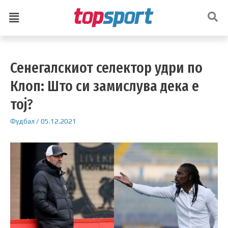
Сенегалскиот селектор удри по
Клоп: Што си замислува дека е
тој?
Фудбал
/
05.12.2021