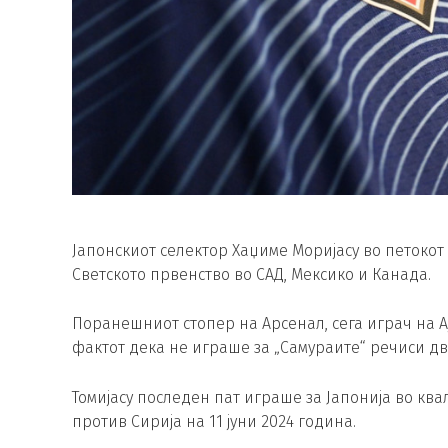
Јапонскиот селектор Хаџиме Моријасу во петокот 
Светското првенство во САД, Мексико и Канада.
Поранешниот стопер на Арсенал, сега играч на Аја
фактот дека не играше за „Самураите“ речиси д
Томијасу последен пат играше за Јапонија во кв
против Сирија на 11 јуни 2024 година.