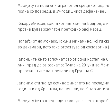
Моријасу ги повика и играчот од средниот ред на
полна со повреди, и 39-годишниот дефанзивец Ј
Какору Митома, крилниот напаѓач на Брајтон, е 
против Вулверхемптон претходно овој месец.
Напаѓачот на Монако, Такуми Минамино, кој ги с
во декември, исто така отсуствува од составот на
Јапонците ќе го започнат својот осми настап на 
јуни, пред да се соочат со Тунис на 20 јуни во Мон
преостанатите натпревари од Групата Ф.
Јапонија стигна до осминафиналето на последните
година и од Хрватска, на пенали, во Катар чети
Моријасу ќе го предводи тимот до своето второ С