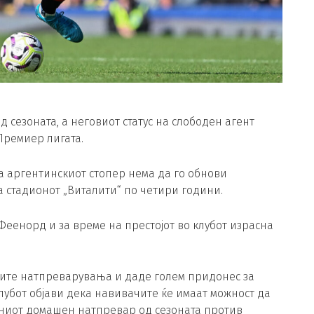
д сезоната, а неговиот статус на слободен агент
Премиер лигата.
а аргентинскиот стопер нема да го обнови
а стадионот „Виталити“ по четири години.
Феенорд и за време на престојот во клубот израсна
 сите натпреварувања и даде голем придонес за
лубот објави дека навивачите ќе имаат можност да
дниот домашен натпревар од сезоната против