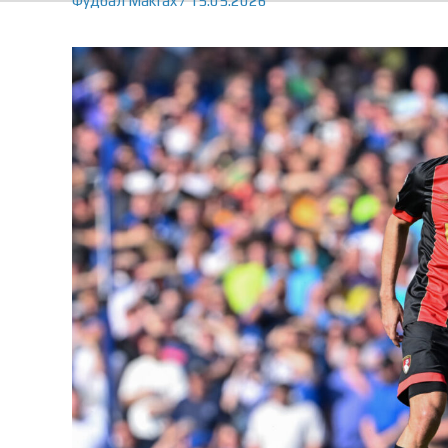
Фудбал
Makfax
/
15.05.2026