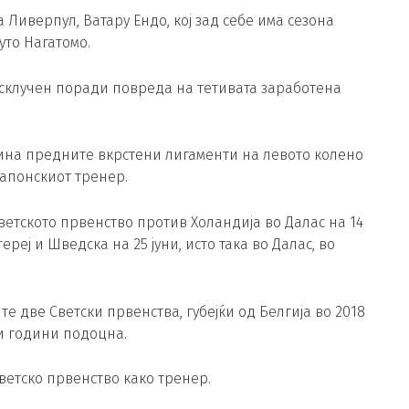
 Ливерпул, Ватару Ендо, кој зад себе има сезона
уто Нагатомо.
исклучен поради повреда на тетивата заработена
кина предните вкрстени лигаменти на левото колено
 јапонскиот тренер.
Светското првенство против Холандија во Далас на 14
тереј и Шведска на 25 јуни, исто така во Далас, во
 две Светски првенства, губејќи од Белгија во 2018
ри години подоцна.
ветско првенство како тренер.