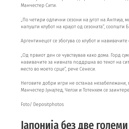
Манчестер Сити.
„По четири одлични сезони на југот на Англија,
напушти клубот на крајот од сезоната“, соопшти 
Аргентинецот се збогува со клубот и навивачите
„Од првиот ден се чувствував како дома. Горд су
навивачите за нивната поддршка во текот на си
место во моето срце“, рече Сенеси.
Неговите добри игри не останаа незабележани, 
Манчестер Јунајтед, Челзи и Тотенхем се заинтер
Foto/ Depositphotos
Јапонија без две големи