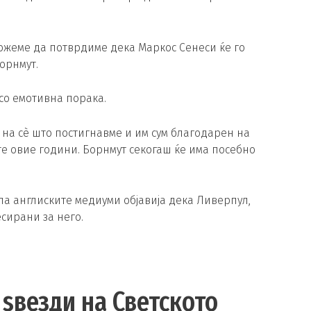
 можеме да потврдиме дека Маркос Сенеси ќе го
Борнмут.
 со емотивна порака.
м на сè што постигнавме и им сум благодарен на
те овие години. Борнмут секогаш ќе има посебно
па англиските медиуми објавија дека Ливерпул,
есирани за него.
 ѕвезди на Светското