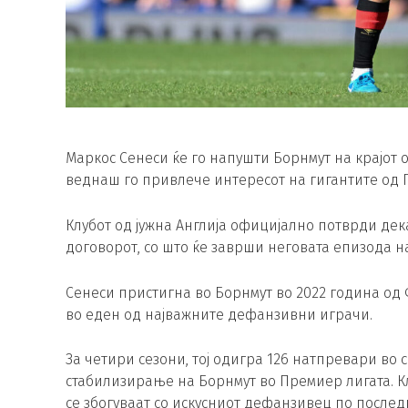
Маркос Сенеси ќе го напушти Борнмут на крајот о
веднаш го привлече интересот на гигантите од 
Клубот од јужна Англија официјално потврди дек
договорот, со што ќе заврши неговата епизода н
Сенеси пристигна во Борнмут во 2022 година од 
во еден од најважните дефанзивни играчи.
За четири сезони, тој одигра 126 натпревари во
стабилизирање на Борнмут во Премиер лигата. К
се збогуваат со искусниот дефанзивец по после