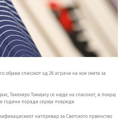
го објави списокот од 26 играчи на кои смета за
кс, Такехиро Томијасу се најде на списокот, и покрај
ве години поради серија повреди.
алификацискиот натпревар за Светското првенство