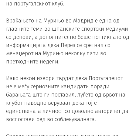
на португалскиот клуб.
Враќањето на Мурињо во Мадрид е една од
главните теми во шпанските спортски медиуми
со денови, а дополнително беше поттикнато од
информацијата дека Перез се сретнал со
менаџерот на Мурињо неколку пати во
претходните недели.
Иако некои извори тврдат дека Португалецот
не е меѓу сериозните кандидати поради
барањата што ги поставил, луѓето од врвот на
клубот наводно веруваат дека тој е
единствената личност со доволно авторитет да
воспостави ред во соблекувалната.