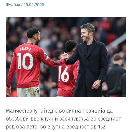
Фудбал
/
15.05.2026
Манчестер Јунајтед е во силна позиција да
обезбеди две клучни засилувања во средниот
ред ова лето, во вкупна вредност од 152