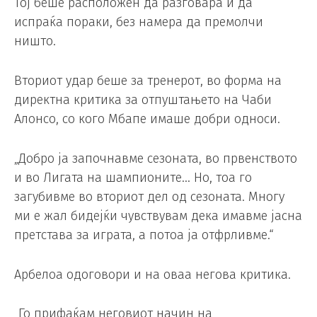
Тој беше расположен да разговара и да
испраќа пораки, без намера да премолчи
ништо.
Вториот удар беше за тренерот, во форма на
директна критика за отпуштањето на Чаби
Алонсо, со кого Мбапе имаше добри односи.
„Добро ја започнавме сезоната, во првенството
и во Лигата на шампионите… Но, тоа го
загубивме во вториот дел од сезоната. Многу
ми е жал бидејќи чувствувам дека имавме јасна
претстава за играта, а потоа ја отфрливме.“
Арбелоа одоговори и на оваа негова критика.
„Го прифаќам неговиот начин на