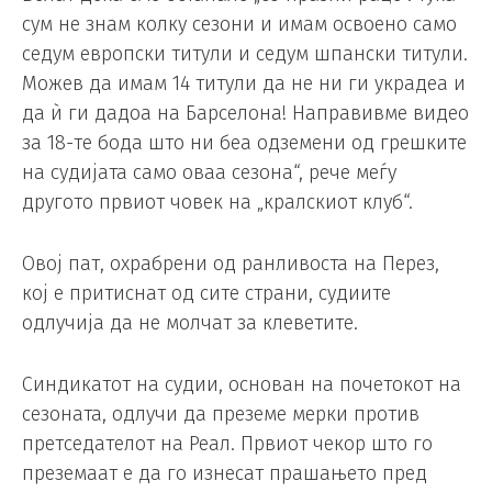
сум не знам колку сезони и имам освоено само
седум европски титули и седум шпански титули.
Можев да имам 14 титули да не ни ги украдеа и
да ѝ ги дадоа на Барселона! Направивме видео
за 18-те бода што ни беа одземени од грешките
на судијата само оваа сезона“, рече меѓу
другото првиот човек на „кралскиот клуб“.
Овој пат, охрабрени од ранливоста на Перез,
кој е притиснат од сите страни, судиите
одлучија да не молчат за клеветите.
Синдикатот на судии, основан на почетокот на
сезоната, одлучи да преземе мерки против
претседателот на Реал. Првиот чекор што го
преземаат е да го изнесат прашањето пред