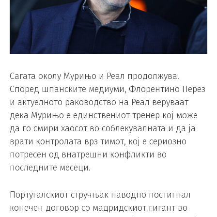
Сагата околу Мурињо и Реал продолжува.
Според шпанските медиуми, Флорентино Перез
и актуелното раководство на Реал веруваат
дека Мурињо е единствениот тренер кој може
да го смири хаосот во соблекувалната и да ја
врати контролата врз тимот, кој е сериозно
потресен од внатрешни конфликти во
последните месеци.
Португалскиот стручњак наводно постигнал
конечен договор со мадридскиот гигант во