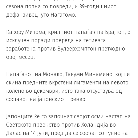
сезона полна со повреди, и 39-годишниот
дефанзивец Јуто Нагатомо.
Какору Митома, крилниот напаѓач на Брајтон, е
исклучен поради повреда на тетивата
заработена против Вулверхемптон претходно
овој месец.
Напаѓачот на Монако, Такуми Минамино, кој ги
скина предните вкрстени лигаменти на левото
колено во декември, исто така отсуствува од
составот на јапонскиот тренер.
Јапонците ќе го започнат својот осми настап на
Светското првенство против Холандија во
Далас на 14 јуни, пред да се соочат со Тунис на