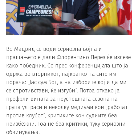
Во Мадрид се води сериозна војна и
прашањето е дали Флорентино Перез ќе излезе
како победник. Со прес конференцијата што ја
одржа во вторникот, најкратко на сите им
порача: „Јас сум Бог, а на изборите кој и да ми
се спротивстави, ќе изгуби“. Потоа откако ја
префрли вината за неуспешната сезона на
група ултраси и неколку медиуми кои „работат
против клубот“, критиките кон судиите беа
неизбежни. Тоа не беа критики, туку сериозни
обвинувања.