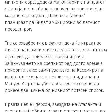
милиони евра, додека Мајкл Карик е на прагот
официјално да биде назначен за нов постојан
менаџер на клубот. „Црвените ѓаволи“
планираат да бидат амбициозни во летниот
преоден рок.
Тие се охрабрени од фактот дека ќе играат во
Лигата на шампионите следната сезона, што им
олеснува да привлечат врвни играчи.
Зајакнувањето на средниот ред долго време е
приоритет, а со заминувањето на Касемиро на
крајот од сезоната и неизвесната иднина на
Мануел Угарте, клубот доби зелено светло да
донесе две имиња од нивниот потесен список.
Првата цел е Едерсон, ѕвездата на Аталанта и
еден од најдобрите играчи од средниот ред во