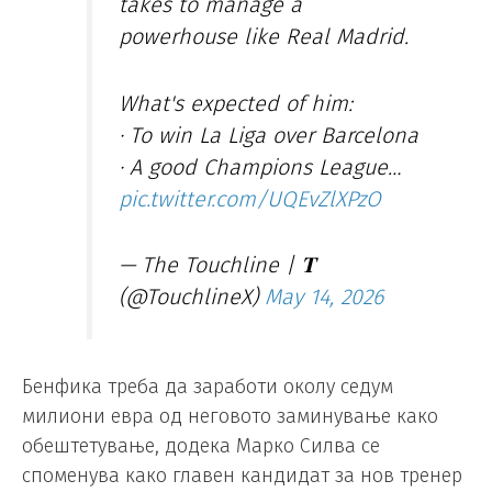
takes to manage a
powerhouse like Real Madrid.
What's expected of him:
· To win La Liga over Barcelona
· A good Champions League…
pic.twitter.com/UQEvZlXPzO
— The Touchline | 𝐓
(@TouchlineX)
May 14, 2026
Бенфика треба да заработи околу седум
милиони евра од неговото заминување како
обештетување, додека Марко Силва се
споменува како главен кандидат за нов тренер