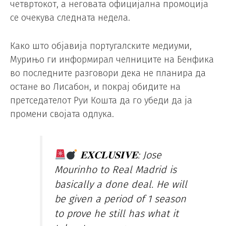
четвртокот, а неговата официјална промоција
се очекува следната недела.
Како што објавија португалските медиуми,
Мурињо ги информирал челниците на Бенфика
во последните разговори дека не планира да
остане во Лисабон, и покрај обидите на
претседателот Руи Кошта да го убеди да ја
промени својата одлука.
𝐄𝐗𝐂𝐋𝐔𝐒𝐈𝐕𝐄: Jose
Mourinho to Real Madrid is
basically a done deal. He will
be given a period of 1 season
to prove he still has what it