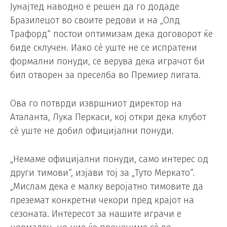
Јунајтед наводно е решен да го додаде
Бразилецот во своите редови и на „Олд
Трафорд“ постои оптимизам дека договорот ќе
биде склучен. Иако сè уште не се испратени
формални понуди, се верува дека играчот би
бил отворен за преселба во Премиер лигата.
Ова го потврди извршниот директор на
Аталанта, Лука Перкаси, кој откри дека клубот
сè уште не добил официјални понуди.
„Немаме официјални понуди, само интерес од
други тимови“, изјави тој за „Туто Меркато“.
„Мислам дека е малку веројатно тимовите да
преземат конкретни чекори пред крајот на
сезоната. Интересот за нашите играчи е