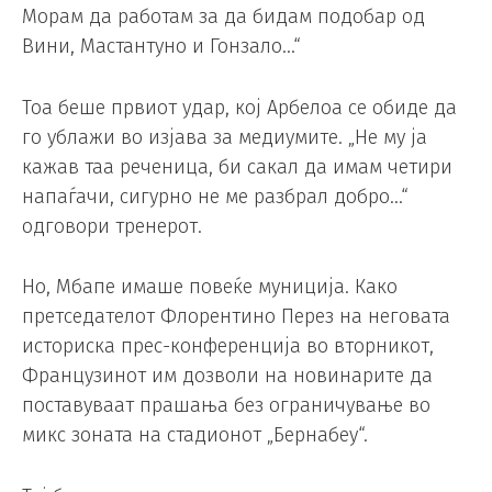
Морам да работам за да бидам подобар од
Вини, Мастантуно и Гонзало…“
Тоа беше првиот удар, кој Арбелоа се обиде да
го ублажи во изјава за медиумите. „Не му ја
кажав таа реченица, би сакал да имам четири
напаѓачи, сигурно не ме разбрал добро…“
одговори тренерот.
Но, Мбапе имаше повеќе муниција. Како
претседателот Флорентино Перез на неговата
историска прес-конференција во вторникот,
Французинот им дозволи на новинарите да
поставуваат прашања без ограничување во
микс зоната на стадионот „Бернабеу“.