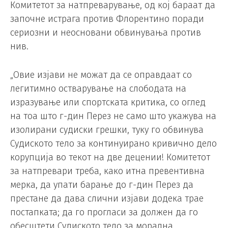
Комитетот за натпреварување, од кој бараат да
започне истрага против Флорентино поради
сериозни и неосновани обвинувања против
нив.
„Овие изјави не можат да се оправдаат со
легитимно остварување на слободата на
изразување или спортската критика, со оглед
на тоа што г-дин Перез не само што укажува на
изолирани судиски грешки, туку го обвинува
Судиското тело за континуирано кривично дело
корупција во текот на две децении! Комитетот
за натпревари треба, како итна превентивна
мерка, да упати барање до г-дин Перез да
престане да дава слични изјави додека трае
постапката; да го прогласи за должен да го
обесштети Судиското тело за морална,