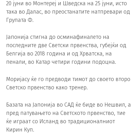
20 јуни во Монтереј и Шведска на 25 јуни, исто
така во Далас, во преостанатите натпревари од
Групата Ф.
Јапонија стигна до осминафиналето на
последните две Светски првенства, губејќи од
Белгија во 2018 година и од Хрватска, на
пенали, во Катар четири години подоцна.
Моријасу ќе го предводи тимот до своето второ
Светско првенство како тренер.
Базата на Јапонија во САД ќе биде во Нешвил, а
пред патувањето на Светското првенство, тие
ќе играат со Исланд во традиционалниот
Кирин Куп.