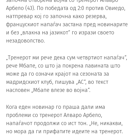
започна отворена војна со тренерот Алваро
Арбело (43). По победата од 2:0 против Овиедо,
натпревар кој го започна како резерва,
францускиот напаѓач застана пред новинарите
и без „влакна на јазикот“ го изрази своето
незадоволство.
„Тренерот ми рече дека сум четвртиот напаѓач“,
рече Мбапе, со што ја покрена лавината што
може да го означи крајот на сезоната за
мадридскиот клуб, пишува „АС“, во текст
насловен „Мбапе влезе во војна“.
Кога еден новинар го праша дали има
проблеми со тренерот Алваро Арбело,
напаѓачот продолжи со ист тон. „Не, никакви,
но мора да ги прифатите идеите на тренерот.