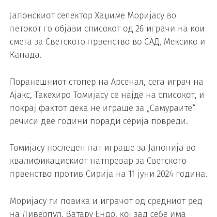
Јапонскиот селектор Хаџиме Моријасу во
петокот го објави списокот од 26 играчи на кои
смета за Светското првенство во САД, Мексико и
Канада.
Поранешниот стопер на Арсенал, сега играч на
Ајакс, Такехиро Томијасу се најде на списокот, и
покрај фактот дека не играше за „Самураите“
речиси две години поради серија повреди.
Томијасу последен пат играше за Јапонија во
квалификацискиот натпревар за Светското
првенство против Сирија на 11 јуни 2024 година.
Моријасу ги повика и играчот од средниот ред
на Ливерпул, Ватару Ендо, кој зад себе има