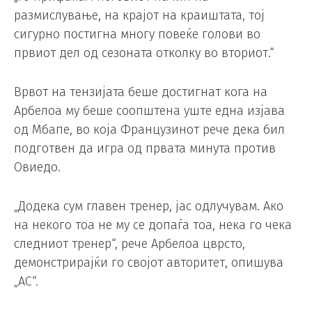
размислување, на крајот на краиштата, тој
сигурно постигна многу повеќе голови во
првиот дел од сезоната отколку во вториот.“
Врвот на тензијата беше достигнат кога на
Арбелоа му беше соопштена уште една изјава
од Мбапе, во која Французинот рече дека бил
подготвен да игра од првата минута против
Овиедо.
„Додека сум главен тренер, јас одлучувам. Ако
на некого тоа не му се допаѓа тоа, нека го чека
следниот тренер“, рече Арбелоа цврсто,
демонстрирајќи го својот авторитет, опишува
„AС“.