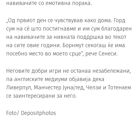
навивачите со емотивна порака.
„Од првиот ден се чувствував како дома. Горд
сум на сè што постигнавме и им сум благодарен
на навивачите за нивната поддршка во текот
на сите овие години. Борнмут секогаш ќе има
посебно место во моето срце“, рече Сенеси.
Неговите добри игри не останаа незабележани,
па англиските медиуми објавија дека
Ливерпул, Манчестер Јунајтед, Челзи и Тотенхем
се заинтересирани за него.
Foto/ Depositphotos