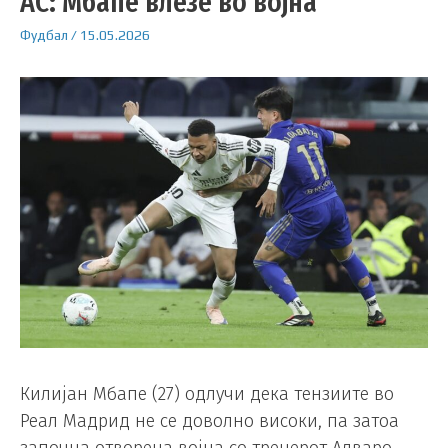
АС: Мбапе влезе во војна
Фудбал
/
15.05.2026
Килијан Мбапе (27) одлучи дека тензиите во
Реал Мадрид не се доволно високи, па затоа