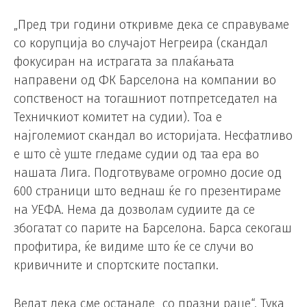
„Пред три години откривме дека се справуваме
со корупција во случајот Негреира (скандал
фокусиран на истрагата за плаќањата
направени од ФК Барселона на компании во
сопственост на тогашниот потпретседател на
Техничкиот комитет на судии). Тоа е
најголемиот скандал во историјата. Несфатливо
е што сè уште гледаме судии од таа ера во
нашата Лига. Подготвуваме огромно досие од
600 страници што веднаш ќе го презентираме
на УЕФА. Нема да дозволам судиите да се
збогатат со парите на Барселона. Барса секогаш
профитира, ќе видиме што ќе се случи во
кривичните и спортските постапки.
Велат дека сме останале „со празни раце“. Тука