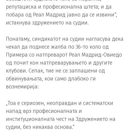
репутациска и професионална штета; и да
побара од Реал Мадрид јавно да се извини“,
истакнува здружението на судии.
Понатаму, синдикатот на судии нагласува дека
чекал да поднесе жалба по 36-то коло од
Примера со натпреварот Реал Мадрид-Овиедо
од почит кон натпреварувањето и другите
клубови. Сепак, тие не се заплашени од
обвинувањата, кои само длабоко ги
вознемирија:
„Тоа е сериозен, неоправдан и систематски
напад врз професионалната и
институционалната чест на Здружението на
судии, без никаква основа.“