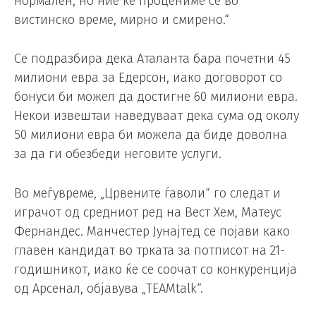
нормален, но ние ќе процениме сè во
вистинско време, мирно и смирено.“
Се подразбира дека Аталанта бара почетни 45
милиони евра за Едерсон, иако договорот со
бонуси би можел да достигне 60 милиони евра.
Некои извештаи наведуваат дека сума од околу
50 милиони евра би можела да биде доволна
за да ги обезбеди неговите услуги.
Во меѓувреме, „Црвените ѓаволи“ го следат и
играчот од средниот ред на Вест Хем, Матеус
Фернандес. Манчестер Јунајтед се појави како
главен кандидат во трката за потписот на 21-
годишникот, иако ќе се соочат со конкуренција
од Арсенал, објавува „TEAMtalk“.