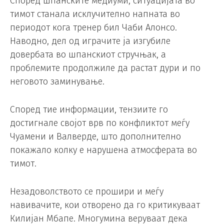
Според шпанските медиуми, ситуацијата во
тимот станала исклучително напната во
периодот кога тренер бил Чаби Алонсо.
Наводно, дел од играчите ја изгубиле
довербата во шпанскиот стручњак, а
проблемите продолжиле да растат дури и по
неговото заминување.
Според тие информации, тензиите го
достигнале својот врв по конфликтот меѓу
Чуамени и Валверде, што дополнително
покажало колку е нарушена атмосферата во
тимот.
Незадоволството се прошири и меѓу
навивачите, кои отворено да го критикуваат
Килијан Мбапе. Многумина веруваат дека