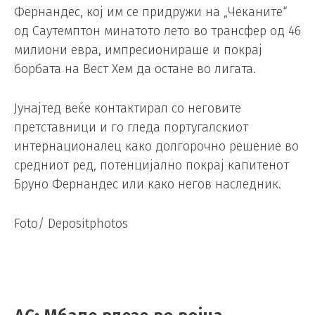
Фернандес, кој им се придружи на „Чеканите“
од Саутемптон минатото лето во трансфер од 46
милиони евра, импресионираше и покрај
борбата на Вест Хем да остане во лигата.
Јунајтед веќе контактирал со неговите
претставници и го гледа португалскиот
интернационалец како долгорочно решение во
средниот ред, потенцијално покрај капитенот
Бруно Фернандес или како негов наследник.
Foto/ Depositphotos