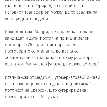
италијанската Серија А, и се чини дека
неговиот трансфер би можел да се реализира
во наредните недели.
Иако Атлетико Мадрид се појави како главен
кандидат и дури постигна принципиелен
договор со 26-годишниот Бразилец,
преговорите со Аталанта во врска со
обештетувањето застанаа, што му ја отвори
врата кон Манчестер Јунајтед, пишува „Мирор“.
Италијанскиот медиум „Тутомеркатовеб“ објави
дека раководството на Јунајтед „притиска“ за
потписот на Едерсон, што сугерира дека
преговорите се забрзуваат.