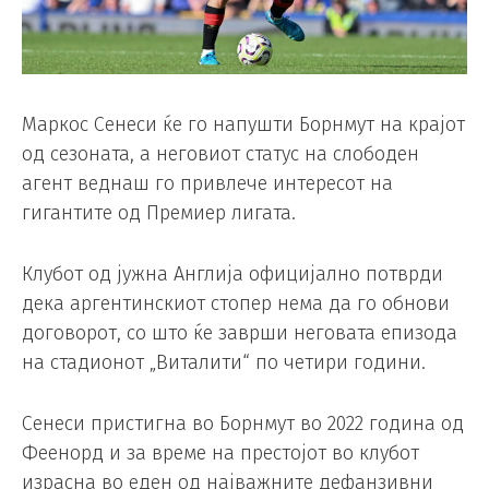
Маркос Сенеси ќе го напушти Борнмут на крајот
од сезоната, а неговиот статус на слободен
агент веднаш го привлече интересот на
гигантите од Премиер лигата.
Клубот од јужна Англија официјално потврди
дека аргентинскиот стопер нема да го обнови
договорот, со што ќе заврши неговата епизода
на стадионот „Виталити“ по четири години.
Сенеси пристигна во Борнмут во 2022 година од
Феенорд и за време на престојот во клубот
израсна во еден од најважните дефанзивни