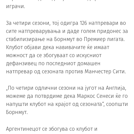
играчи.
За четири сезони, тој одигра 126 натпревари во
сите натпреварувања и даде голем придонес за
стабилизирање на Борнмут во Премиер лигата.
Клубот објави дека навивачите ќе имаат
можност да се збогуваат со искусниот
дефанзивец по последниот домашен
натпревар од сезоната против Манчестер Сити.
„По четири одлични сезони на југот на Англија,
можеме да потврдиме дека Маркос Сенеси ќе го
напушти клубот на крајот од сезоната“, соопшти
Борнмут.
Аргентинецот се збогува со клубот и