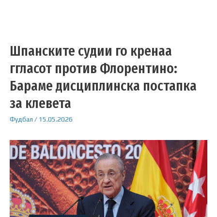
Шпанските судии го кренаа
ггласот против Флорентино:
Бараме дисциплинска постапка
за клевета
Фудбал
/
15.05.2026