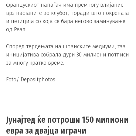
францускиот напаѓач има премногу влијание
врз настаните во клубот, поради што покрената
и петиција со која се бара негово заминување
од Реал.
Според тврдењата на шпанските медиуми, таа
иницијатива собрала дури 30 милиони потписи
за многу кратко време.
Foto/ Depositphotos
Јунајтед ќе потроши 150 милиони
евра за двајца играчи