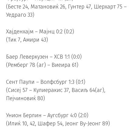
(Бесте 24, Матановиќ 26, Гунтер 47, Шерхарт 75 –
Уедраго 33)
Хајденхајм – Мајнц 0:2 (0:2)
(Тик 7, Амири 43)
Баер Леверкузен – ХСВ 1:1 (0:0)
(Ремберг 78 (аг) – Виеира 61)
Сент Паули – Волфсбург 1:3 (0:1)
(Сисеј 57 – Кулиеракис 37, Васиљ 64(аг),
Пејчиновиќ 80)
Унион Берлин – Аугсбург 4:0 (2:0)
(Илиќ 10, 42, Шафер 54, Јеонг Ву-Јеонг 89)