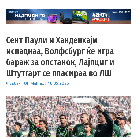
Сент Паули и Ханденхајм
испаднаа, Волфсбург ќе игра
бараж за опстанок, Лајпциг и
Штутгарт се пласираа во ЛШ
Фудбал
ТОП
Makfax
/
16.05.2026