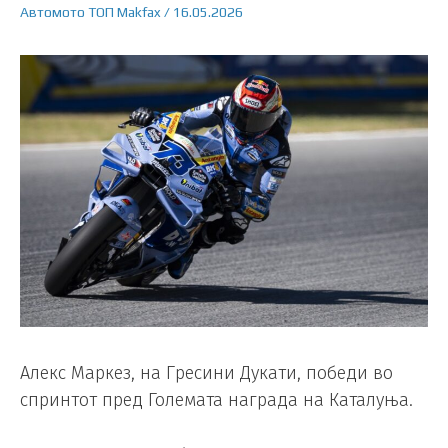
Автомото
ТОП
Makfax
/
16.05.2026
Алекс Маркез, на Гресини Дукати, победи во
спринтот пред Големата награда на Каталуња.