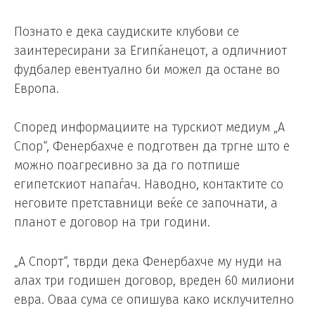
Познато е дека саудиските клубови се
заинтересирани за Египќанецот, а одличниот
фудбалер евентуално би можел да остане во
Европа.
Според информациите на турскиот медиум „А
Спор“, Фенербахче е подготвен да тргне што е
можно поагресивно за да го потпише
египетскиот напаѓач. Наводно, контактите со
неговите претставници веќе се започнати, а
планот е договор на три години.
„А Спорт“, тврди дека Фенербахче му нуди на
алах три годишен договор, вреден 60 милиони
евра. Оваа сума се опишува како исклучително