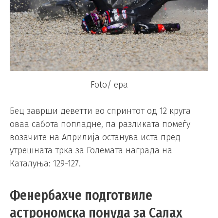
Foto/ epa
Бец заврши деветти во спринтот од 12 круга
оваа сабота попладне, па разликата помеѓу
возачите на Априлија останува иста пред
утрешната трка за Големата награда на
Каталуња: 129-127.
Фенербахче подготвиле
астрономска понуда за Салах