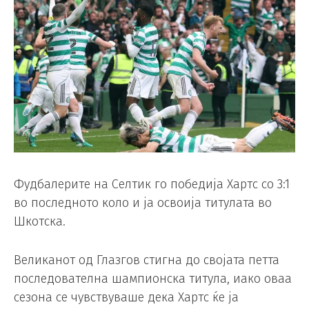
Фудбалерите на Селтик го победија Хартс со 3:1
во последното коло и ја освоија титулата во
Шкотска.
Великанот од Глазгов стигна до својата петта
последователна шампионска титула, иако оваа
сезона се чувствуваше дека Хартс ќе ја