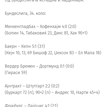
Бундеслига, 34. коло:
Менхенгладбах – Хофенхајм 4:0 (2:0)
(Болин 14, Табаковиќ 23, Дикс 81, Хак 90+1)
Баерн – Келн 5:1 (3:1)
(Кејн 10, 13, 69 Бишоф 22, Џексон 83 – Ел Мала 18)
Вердер Бремен – Дортмунд 0:1 (0:0)
(Гираси 59)
Ајнтрахт – Штутгарт 2:2 (0:2)
(Буркарт 72 (п), 90+2 (п) – Андрес 10, Нарти 45+4)
Фрајбург – Лајпциг 4:1 (2:1)