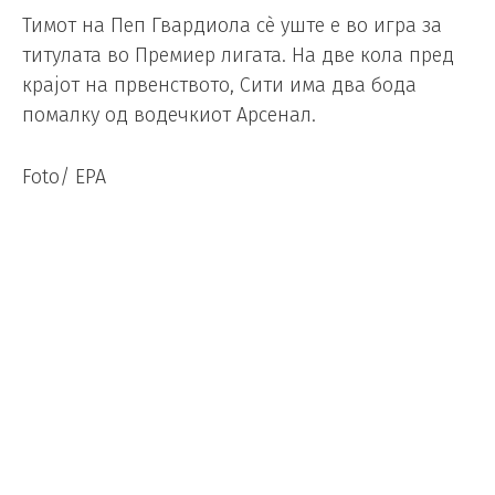
Тимот на Пеп Гвардиола сè уште е во игра за
титулата во Премиер лигата. На две кола пред
крајот на првенството, Сити има два бода
помалку од водечкиот Арсенал.
Foto/ EPA