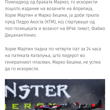
Помладиод од браќата Маркез, го искористи
лошото издание на возачите на Априлија,
Хорхе Мартин и Марко Бецеки, ја доби трката
пред Педро Акоста (КТМ), кој стартуваше од
пол-позицијата и возачот на ВР46 тимот, Фабио
Диџанантонио.
Хорхе Мартин падна по четврти пат за 24 часа
на патеката Каталуња, што лидерот во
генералниот пласман, Марко Бецеки, не успеа
да го искористи.