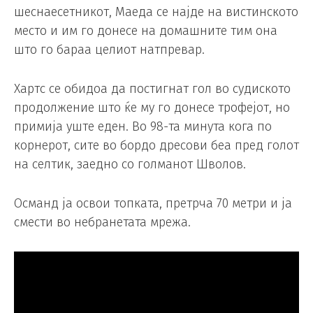
шеснаесетникот, Маеда се најде на вистинското
место и им го донесе на домашните тим она
што го бараа целиот натпревар.
Хартс се обидоа да постигнат гол во судиското
продолжение што ќе му го донесе трофејот, но
примија уште еден. Во 98-та минута кога по
корнерот, сите во бордо дресови беа пред голот
на селтик, заедно со голманот Шволов.
Османд ја освои топката, претрча 70 метри и ја
смести во небранетата мрежа.