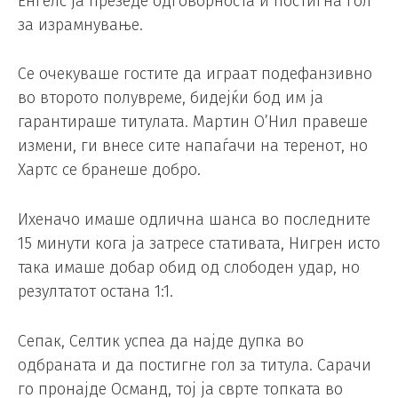
Енгелс ја презеде одговорноста и постигна гол
за израмнување.
Се очекуваше гостите да играат подефанзивно
во второто полувреме, бидејќи бод им ја
гарантираше титулата. Мартин О’Нил правеше
измени, ги внесе сите напаѓачи на теренот, но
Хартс се бранеше добро.
Ихеначо имаше одлична шанса во последните
15 минути кога ја затресе стативата, Нигрен исто
така имаше добар обид од слободен удар, но
резултатот остана 1:1.
Сепак, Селтик успеа да најде дупка во
одбраната и да постигне гол за титула. Сарачи
го пронајде Османд, тој ја сврте топката во