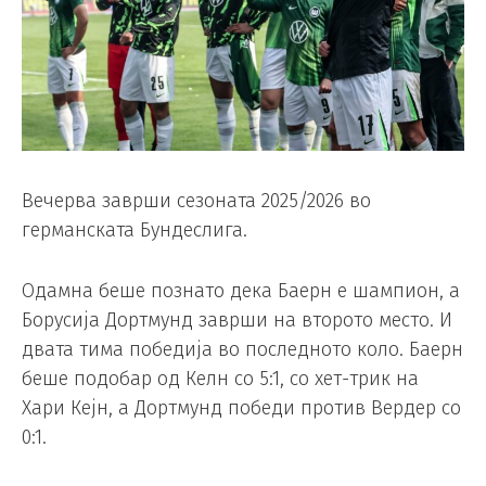
Вечерва заврши сезоната 2025/2026 во
германската Бундеслига.
Одамна беше познато дека Баерн е шампион, а
Борусија Дортмунд заврши на второто место. И
двата тима победија во последното коло. Баерн
беше подобар од Келн со 5:1, со хет-трик на
Хари Кејн, а Дортмунд победи против Вердер со
0:1.