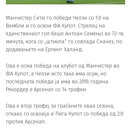
Манчестер Сити го победи Челзи со 1:0 на
Вембли и го освои ФА Купот. Стрелец на
единствениот гол беше Антоан Семењо во 72-та
минута, кога со „штикла“ го совлада Сначез, по
додавањето на Ерлинг Халанд.
Ова е осма победа на клубот од Манчестер во
ФА Купот, а Челзи исто така има осум, но
последната победа ја има во 2018 година.
Рекордер е Арсенал со 14 трофеи.
Ова е втор трофеј за граѓаните оваа сезона,
откако го освоија и Лига Купот со победа од 2:0
против Арсенал.