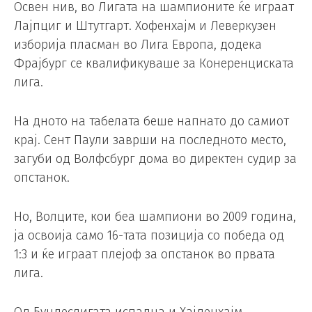
Освен нив, во Лигата на шампионите ќе играат
Лајпциг и Штутгарт. Хофенхајм и Леверкузен
изборија пласман во Лига Европа, додека
Фрајбург се квалификуваше за Конеренциската
лига.
На дното на табелата беше напнато до самиот
крај. Сент Паули заврши на последното место,
загуби од Волфсбург дома во директен судир за
опстанок.
Но, Волците, кои беа шампиони во 2009 година,
ја освоија само 16-тата позиција со победа од
1:3 и ќе играат плејоф за опстанок во првата
лига.
Од Бундеслигата испадна и Хајденхајм.