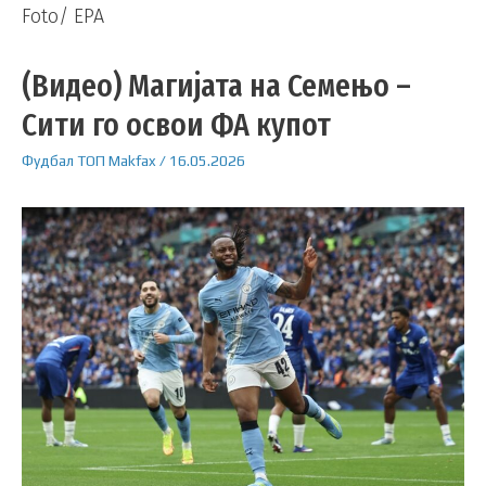
Foto/ EPA
(Видео) Магијата на Семењо –
Сити го освои ФА купот
Фудбал
ТОП
Makfax
/
16.05.2026