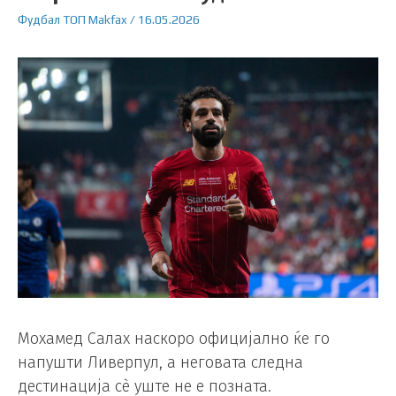
Фудбал
ТОП
Makfax
/
16.05.2026
Мохамед Салах наскоро официјално ќе го
напушти Ливерпул, а неговата следна
дестинација сè уште не е позната.