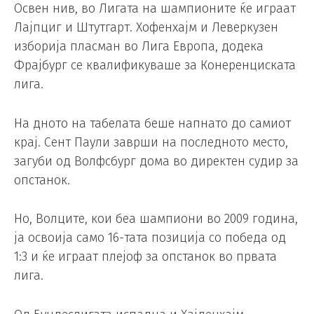
Освен нив, во Лигата на шампионите ќе играат
Лајпциг и Штутгарт. Хофенхајм и Леверкузен
изборија пласман во Лига Европа, додека
Фрајбург се квалификуваше за Конеренциската
лига.
На дното на табелата беше напнато до самиот
крај. Сент Паули заврши на последното место,
загуби од Волфсбург дома во директен судир за
опстанок.
Но, Волците, кои беа шампиони во 2009 година,
ја освоија само 16-тата позиција со победа од
1:3 и ќе играат плејоф за опстанок во првата
лига.