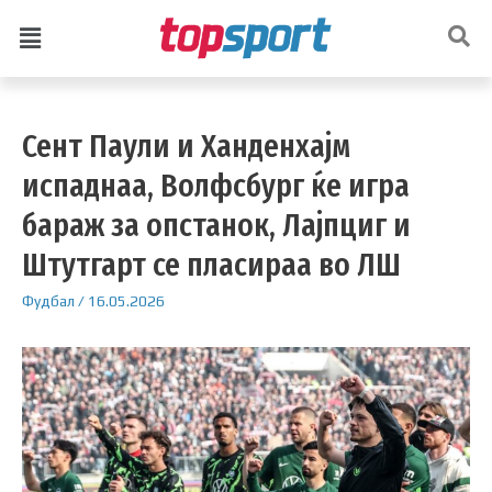
Сент Паули и Ханденхајм
испаднаа, Волфсбург ќе игра
бараж за опстанок, Лајпциг и
Штутгарт се пласираа во ЛШ
Фудбал
/
16.05.2026