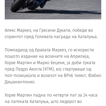
Алекс Маркез, на Гресини Дукати, победи во
спринтот пред Големата награда на Каталуња.
Помладиод од браќата Маркез, го искористи
лошото издание на возачите на Априлија,
Хорхе Мартин и Марко Бецеки, ја доби трката
пред Педро Акоста (КТМ), кој стартуваше од
пол-позицијата и возачот на ВР46 тимот, Фабио
Диџанантонио.
Хорхе Мартин падна по четврти пат за 24 часа
на патеката Каталуња, што лидерот во