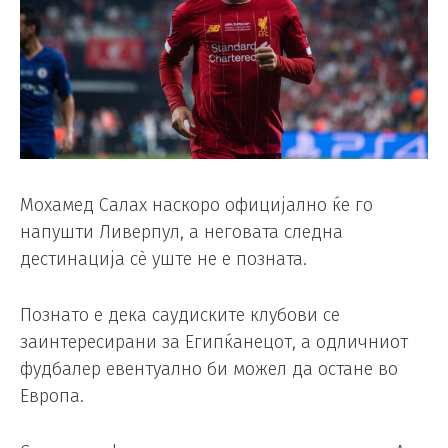
Мохамед Салах наскоро официјално ќе го
напушти Ливерпул, а неговата следна
дестинација сè уште не е позната.
Познато е дека саудиските клубови се
заинтересирани за Египќанецот, а одличниот
фудбалер евентуално би можел да остане во
Европа.