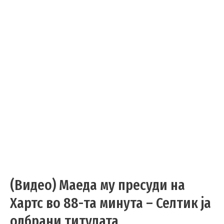
(Видео) Маеда му пресуди на
Хартс во 88-та минута – Селтик ја
одбрани титулата