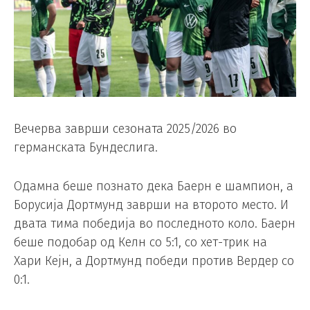
Вечерва заврши сезоната 2025/2026 во
германската Бундеслига.
Одамна беше познато дека Баерн е шампион, а
Борусија Дортмунд заврши на второто место. И
двата тима победија во последното коло. Баерн
беше подобар од Келн со 5:1, со хет-трик на
Хари Кејн, а Дортмунд победи против Вердер со
0:1.