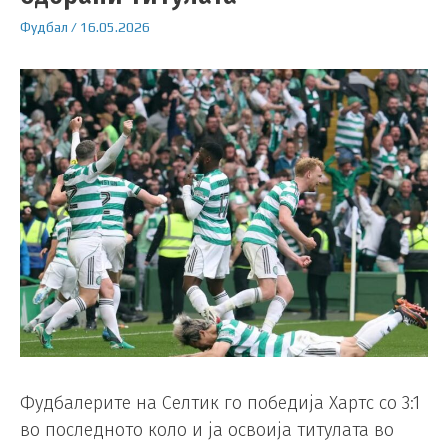
Фудбал
/
16.05.2026
Фудбалерите на Селтик го победија Хартс со 3:1
во последното коло и ја освоија титулата во