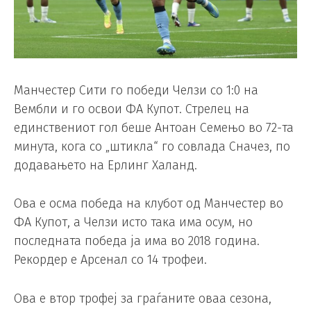
Манчестер Сити го победи Челзи со 1:0 на
Вембли и го освои ФА Купот. Стрелец на
единствениот гол беше Антоан Семењо во 72-та
минута, кога со „штикла“ го совлада Сначез, по
додавањето на Ерлинг Халанд.
Ова е осма победа на клубот од Манчестер во
ФА Купот, а Челзи исто така има осум, но
последната победа ја има во 2018 година.
Рекордер е Арсенал со 14 трофеи.
Ова е втор трофеј за граѓаните оваа сезона,