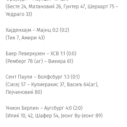
(Бесте 24, Матановиќ 26, Гунтер 47, Шерхарт 75 –
Уедраго 33)
Хајденхајм – Мајнц 0:2 (0:2)
(Тик 7, Амири 43)
Баер Леверкузен – ХСВ 1:1 (0:0)
(Ремберг 78 (аг) – Виеира 61)
Сент Паули – Волфсбург 1:3 (0:1)
(Сисеј 57 – Кулиеракис 37, Васиљ 64(аг),
Пејчиновиќ 80)
Унион Берлин – Аугсбург 4:0 (2:0)
(Илиќ 10, 42, Шафер 54, Јеонг Ву-Јеонг 89)