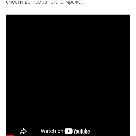
смести во небранетата мрежа.