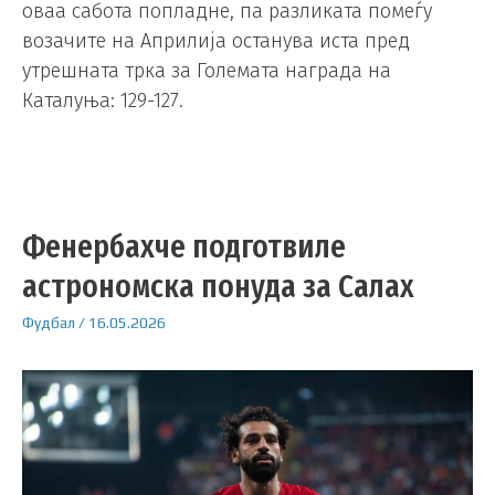
оваа сабота попладне, па разликата помеѓу
возачите на Априлија останува иста пред
утрешната трка за Големата награда на
Каталуња: 129-127.
Фенербахче подготвиле
астрономска понуда за Салах
Фудбал
/
16.05.2026