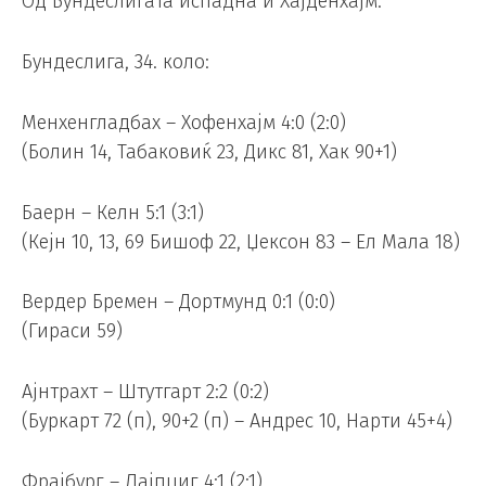
Од Бундеслигата испадна и Хајденхајм.
Бундеслига, 34. коло:
Менхенгладбах – Хофенхајм 4:0 (2:0)
(Болин 14, Табаковиќ 23, Дикс 81, Хак 90+1)
Баерн – Келн 5:1 (3:1)
(Кејн 10, 13, 69 Бишоф 22, Џексон 83 – Ел Мала 18)
Вердер Бремен – Дортмунд 0:1 (0:0)
(Гираси 59)
Ајнтрахт – Штутгарт 2:2 (0:2)
(Буркарт 72 (п), 90+2 (п) – Андрес 10, Нарти 45+4)
Фрајбург – Лајпциг 4:1 (2:1)