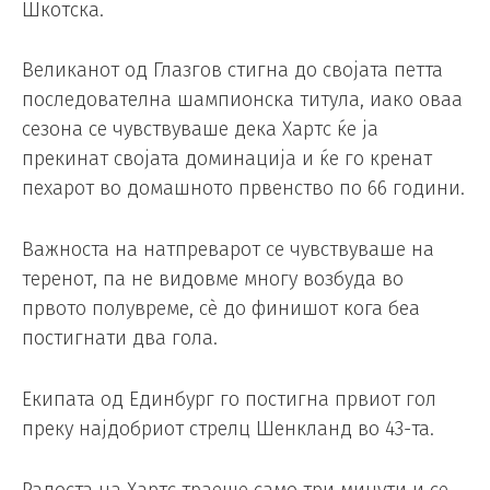
Шкотска.
Великанот од Глазгов стигна до својата петта
последователна шампионска титула, иако оваа
сезона се чувствуваше дека Хартс ќе ја
прекинат својата доминација и ќе го кренат
пехарот во домашното првенство по 66 години.
Важноста на натпреварот се чувствуваше на
теренот, па не видовме многу возбуда во
првото полувреме, сè до финишот кога беа
постигнати два гола.
Екипата од Единбург го постигна првиот гол
преку најдобриот стрелц Шенкланд во 43-та.
Радоста на Хартс траеше само три минути и се