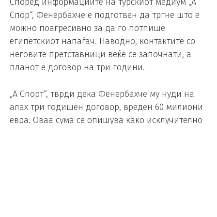
Според информациите на турскиот медиум „А
Спор“, Фенербахче е подготвен да тргне што е
можно поагресивно за да го потпише
египетскиот напаѓач. Наводно, контактите со
неговите претставници веќе се започнати, а
планот е договор на три години.
„А Спорт“, тврди дека Фенербахче му нуди на
алах три годишен договор, вреден 60 милиони
евра. Оваа сума се опишува како исклучително
силна и тешка за отфрлање.
Се очекува преговорите да продолжат во
наредниот период, а Фенербахче сака по секоја
цена да ја прекине доминацијата на
Галатасарај.