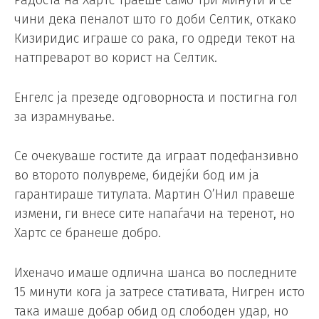
чини дека пеналот што го доби Селтик, откако
Кизиридис играше со рака, го одреди текот на
натпреварот во корист на Селтик.
Енгелс ја презеде одговорноста и постигна гол
за израмнување.
Се очекуваше гостите да играат подефанзивно
во второто полувреме, бидејќи бод им ја
гарантираше титулата. Мартин О’Нил правеше
измени, ги внесе сите напаѓачи на теренот, но
Хартс се бранеше добро.
Ихеначо имаше одлична шанса во последните
15 минути кога ја затресе стативата, Нигрен исто
така имаше добар обид од слободен удар, но