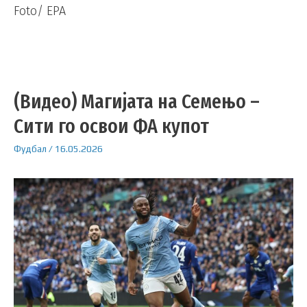
Foto/ EPA
(Видео) Магијата на Семењо –
Сити го освои ФА купот
Фудбал
/
16.05.2026