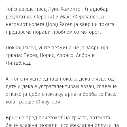
Тој славеше пред Луис Хамилтон (најдобар
резултат во Ферари) и Макс Ферстапен, а
неговиот колега Џорџ Расел ја заврши трката
предвреме поради проблем со моторот.
Покрај Расел, уште петмина не ја завршија
трката: Перез, Норис, Алонсо, Албон и
Линдблад.
Антонели уште еднаш покажа дека е чудо од
дете и дека е ултраталентиран возач, славеше
откако ја доби спектакуларната борба со Расел
која траеше 30 кругови..
Врнеше пред почетокот на трката, патеката
беше влажна, поради што Мекларен одлучи да