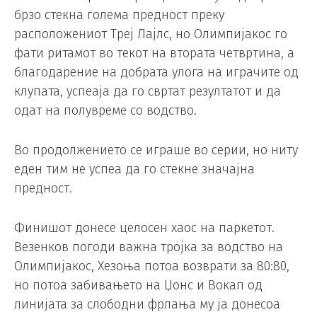
брзо стекна голема предност преку
расположениот Треј Лајлс, но Олимпијакос го
фати ритамот во текот на втората четвртина, а
благодарение на добрата улога на играчите од
клупата, успеаја да го свртат резултатот и да
одат на полувреме со водство.
Во продолжението се играше во серии, но ниту
еден тим не успеа да го стекне значајна
предност.
Финишот донесе целосен хаос на паркетот.
Везенков погоди важна тројка за водство на
Олимпијакос, Хезоња потоа возврати за 80:80,
но потоа забивањето на Џонс и Вокап од
линијата за слободни фрлања му ја донесоа