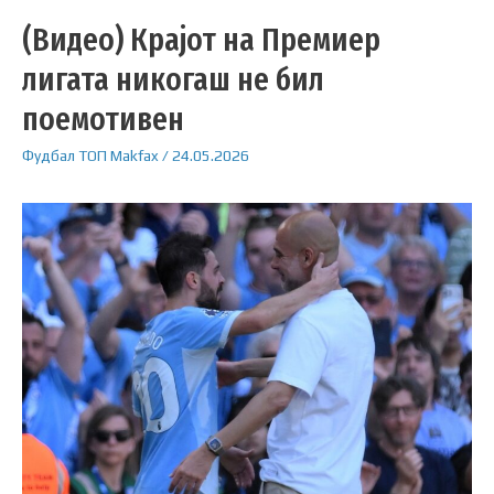
(Видео) Крајот на Премиер
лигата никогаш не бил
поемотивен
Фудбал
ТОП
Makfax
/
24.05.2026