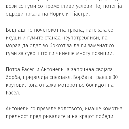
вози со гуми со променливи услови. Тој потег ја
одреди трката на Норис и Пјастри.
Веднаш по почетокот на трката, патеката се
исуши и гумите станаа неупотребливи, па
мораа да одат во боксот за да ги заменат со
гуми за суво, што ги чинеше многу позиции.
Потоа Расел и Антонели ја започнаа својата
борба, приредија спектакл. Борбата траеше 30
кругови, кога откажа моторот во болидот на
Расел.
Антонели го презеде водството, имаше комотна
предност пред ривалите и на крајот победи.