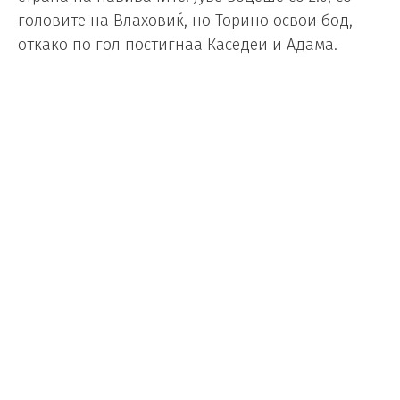
головите на Влаховиќ, но Торино освои бод,
откако по гол постигнаа Каседеи и Адама.