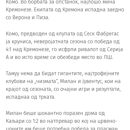
Комо. Во борбата за опстанок, најлошо мина
Кремонезе. Екипата од Кремона испадна заедно
со Верона и Пиза.
Комо, предводен од клупата од Сеск Фабрегас
ја круниса, неверојатната сезона со победа од
4:1 над Кремонезе, го исфрли ривалот од Серија
А и во исто време си обезбеди место во ЛШ.
Тамуу нема да бидат гигантите, најтрофејните
клубови на „чизмата“, Милан и Јувентус, кои на
крајот од сезоната, со очајни игри и резултати,
испаднаа од трката.
Милан беше шокантно поразен дома од
Каљари со 1:2 во натпревар во кој на црвено-
црните им беше потребна победа за пласман