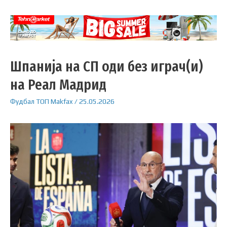
Шпанија на СП оди без играч(и)
на Реал Мадрид
Фудбал
ТОП
Makfax
/
25.05.2026