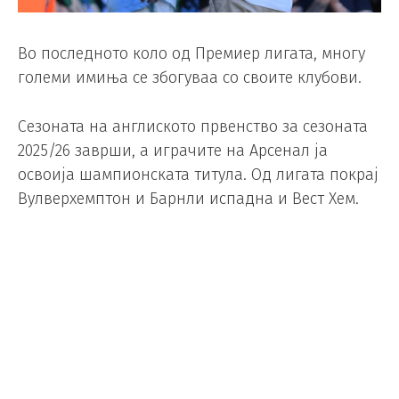
Во последното коло од Премиер лигата, многу
големи имиња се збогуваа со своите клубови.
Сезоната на англиското првенство за сезоната
2025/26 заврши, а играчите на Арсенал ја
освоија шампионската титула. Од лигата покрај
Вулверхемптон и Барнли испадна и Вест Хем.
Во последното коло, играчите на Ливерпул
одиграа нерешено против Бретфорд (1:1), а
натпреварот мина во знакот на Мо Салах. Тој по
10 години го напушти клубот. Мо Салах.
Менаџерот Арне Слот го замени во 74-та минута,
а тој ја напушти играта со солзи во очите.