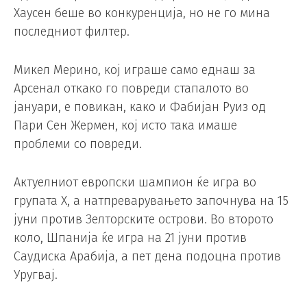
Хаусен беше во конкуренција, но не го мина
последниот филтер.
Микел Мерино, кој играше само еднаш за
Арсенал откако го повреди стапалото во
јануари, е повикан, како и Фабијан Руиз од
Пари Сен Жермен, кој исто така имаше
проблеми со повреди.
Актуелниот европски шампион ќе игра во
групата Х, а натпреварувањето започнува на 15
јуни против Зелторските острови. Во второто
коло, Шпанија ќе игра на 21 јуни против
Саудиска Арабија, а пет дена подоцна против
Уругвај.