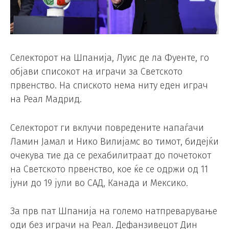
Селекторот на Шпанија, Луис де ла Фуенте, го
објави списокот на играчи за Светското
првенство. На спиското нема ниту еден играч
на Реал Мадрид.
Селекторот ги вклучи повредените напаѓачи
Ламин Јамал ​​и Нико Вилијамс во тимот, бидејќи
очекува тие да се рехабилитраат до почетокот
на Светското првенство, кое ќе се одржи од 11
јуни до 19 јули во САД, Канада и Мексико.
За прв пат Шпанија на големо натпреварување
оди без играчи на Реал. Дефанзивецот Дин