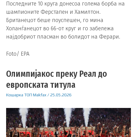
Последните 10 круга донесоа голема борба на
шампионите Ферстапен и Хамилтон.
Британецот беше поуспешен, го мина
Холанѓанецот во 66-от круг и го забележа
најдобриот пласман во болидот на Ферари.
Foto/ EPA
Олимпијакос преку Реал до
европската титула
Кошарка
ТОП
Makfax
/
25.05.2026