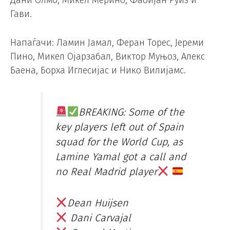
Гави.
Напаѓачи: Ламин Јамал, Феран Торес, Јереми
Пино, Микел Ојарзабал, Виктор Муњоз, Алекс
Баена, Борха Иглесијас и Нико Вилијамс.
BREAKING: Some of the
key players left out of Spain
squad for the World Cup, as
Lamine Yamal got a call and
no Real Madrid player
Dean Huijsen
Dani Carvajal