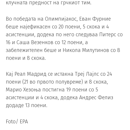
клучната предност на грчкиот тим.
Во победата на Олимпијакос, Еван Фурние
беше најефикасен со 20 поени, 5 скока и 4
асистенции, додека по него следуваа Питерс со
16 и Саша Везенков со 12 поени, а
забележителен беше и Никола Милутинов со 8
поени и 8 скока.
Кај Реал Мадрид се истакна Треј Лајлс со 24
поени (21 во првото полувреме) и 8 скока,
Марио Хезоња постигна 19 поени со 5
асистенции и 4 скока, додека Андрес Фелиз
додаде 13 поени.
Foto/ EPA