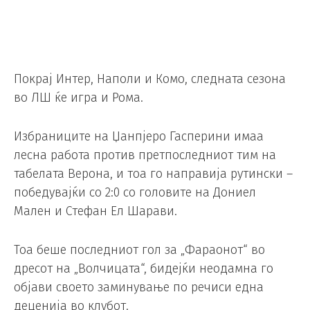
Покрај Интер, Наполи и Комо, следната сезона
во ЛШ ќе игра и Рома.
Избраниците на Џанпјеро Гасперини имаа
лесна работа против претпоследниот тим на
табелата Верона, и тоа го направија рутински –
победувајќи со 2:0 со головите на Дониел
Мален и Стефан Ел Шарави.
Тоа беше последниот гол за „Фараонот“ во
дресот на „Волчицата“, бидејќи неодамна го
објави своето заминување по речиси една
деценија во клубот.