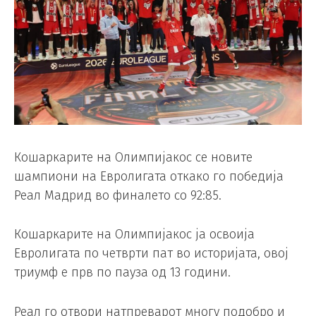
Кошаркарите на Олимпијакос се новите
шампиони на Евролигата откако го победија
Реал Мадрид во финалето со 92:85.
Кошаркарите на Олимпијакос ја освоија
Евролигата по четврти пат во историјата, овој
триумф е прв по пауза од 13 години.
Реал го отвори натпреварот многу подобро и