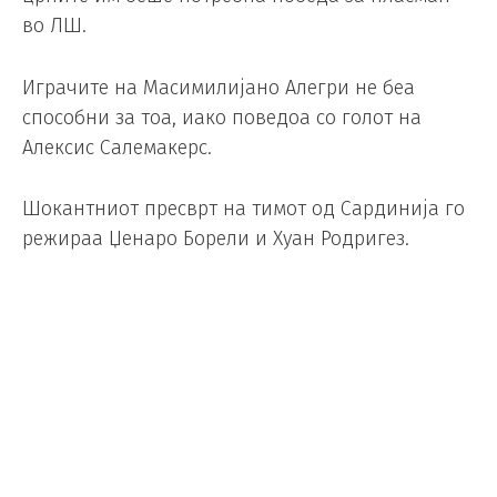
во ЛШ.
Играчите на Масимилијано Алегри не беа
способни за тоа, иако поведоа со голот на
Алексис Салемакерс.
Шокантниот пресврт на тимот од Сардинија го
режираа Џенаро Борели и Хуан Родригез.