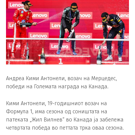
Андреа Кими Антонели, возач на Мерцедес,
победи на Големата награда на Канада.
Кими Антонели, 19-годишниот возач на
Формула 1, има сезона од соништата на
патеката „Жил Вилнев“ во Канада ја забележа
четвртата победа во петтата трка оваа сезона.