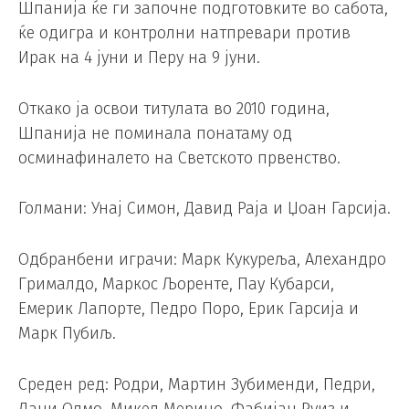
Шпанија ќе ги започне подготовките во сабота,
ќе одигра и контролни натпревари против
Ирак на 4 јуни и Перу на 9 јуни.
Откако ја освои титулата во 2010 година,
Шпанија не поминала понатаму од
осминафиналето на Светското првенство.
Голмани: Унај Симон, Давид Раја и Џоан Гарсија.
Одбранбени играчи: Марк Кукуреља, Алехандро
Грималдо, Маркос Љоренте, Пау Кубарси,
Емерик Лапорте, Педро Поро, Ерик Гарсија и
Марк Пубиљ.
Среден ред: Родри, Мартин Зубименди, Педри,
Дани Олмо, Микел Мерино, Фабијан Руиз и