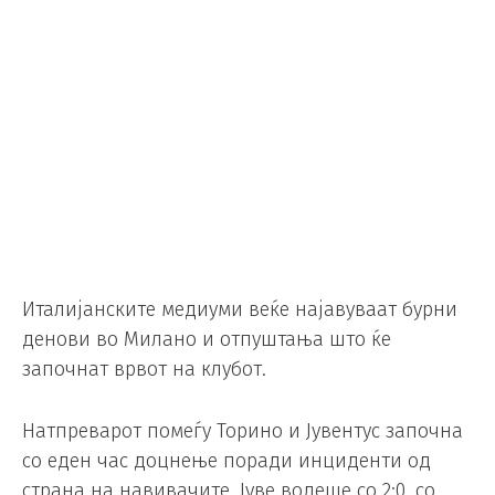
Италијанските медиуми веќе најавуваат бурни
денови во Милано и отпуштања што ќе
започнат врвот на клубот.
Натпреварот помеѓу Торино и Јувентус започна
со еден час доцнење поради инциденти од
страна на навивачите. Јуве водеше со 2:0, со