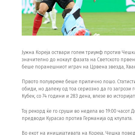
Јужна Кореја оствари голем триумф против Чешка
значително до нокаут фазата на Светското првенс
беше поранешниот играч на Црвена звезда, Хванг
Првото полувреме беше прилично лошо. Статисти
обиди, но далеку од тоа сериозно да го загрози 
Кубек, со 74 години и 283 дена, влезе во историја
Тој рекорд ќе го сруши во недела во 19:00 часот Д
предводи Курасао против Германија од клупата.
Во екот на иницијативата на Кореја, Чешка поведе