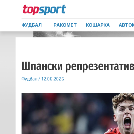
ФУДБАЛ
РАКОМЕТ
КОШАРКА
АВТО
Шпански репрезентатив
Фудбал
/
12.06.2026