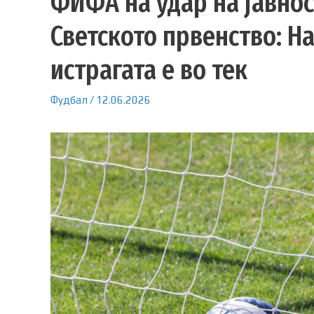
ФИФА на удар на јавнос
Светското првенство: На
истрагата е во тек
Фудбал
/
12.06.2026