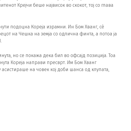
тенот Крејчи беше највисок во скокот, тој со глава
нути подоцна Кореја израмни. Ин Бом Хванг, сè
цот на Чешка на земја со одлична финта, а потоа ја
.
инута, но се покажа дека бил во офсајд позиција. Тоа
инута Кореја направи пресврт. Им Бом Хванг
у асистираше на човек кој доби шанса од клупата,