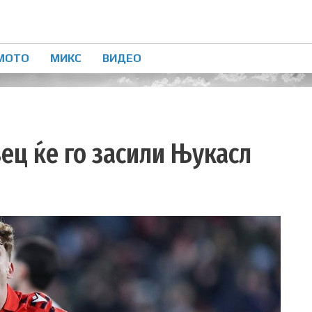
МОТО
МИКС
ВИДЕО
ец ќе го засили Њукасл