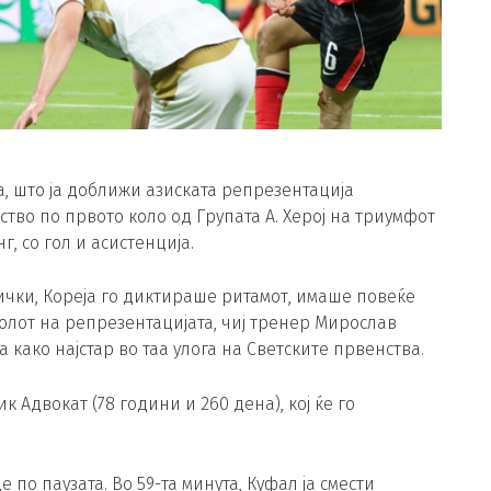
, што ја доближи азиската репрезентација
тво по првото коло од Групата А. Херој на триумфот
, со гол и асистенција.
чки, Кореја го диктираше ритамот, имаше повеќе
голот на репрезентацијата, чиј тренер Мирослав
та како најстар во таа улога на Светските првенства.
ик Адвокат (78 години и 260 дена), кој ќе го
 по паузата. Во 59-та минута, Куфал ја смести