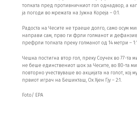
топката пред противничкиот гол однадвор, а капи
ја погоди во мрежата на Јужна Кореја – 0:1.
Радоста на Чесите не траеше долго, само осум ми
направи сам, прво ги фрли голманот и дефанзиве
префрли топката преку голманот од 14 метри – 1:1
Чешка постигна втор гол, преку Соучек во 77-та м
не беше единствениот шок за Чесите, во 80-та м
повторно учествуваше во акцијата на голот, кој м
првиот играч на Бешикташ, Ох Хјен Гју – 2:1.
Foto/ EPA