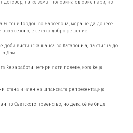
 договор, па ќе земат половина од овие пари, но
а Ентони Гордон во Барселона, мораше да донесе
 оваа сезона, е секако добро решение.
е доби вистинска шанса во Каталонија, па стигна до
та Дам.
ега ќе заработи четири пати повеќе, кога ќе ја
ни, стана и член на шпанската репрезентација.
н по Светското првенство, но дека сè ќе биде