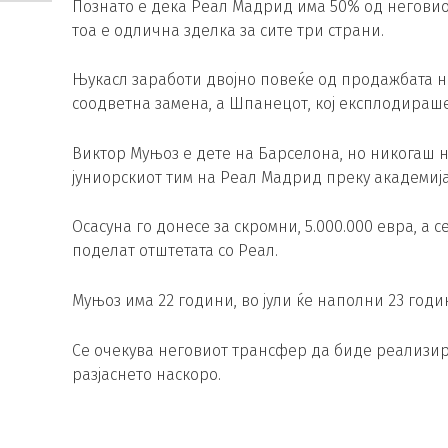
Познато е дека Реал Мадрид има 50% од неговиот
тоа е одлична зделка за сите три страни.
Њукасл заработи двојно повеќе од продажбата н
соодветна замена, а Шпанецот, кој експлодираше
Виктор Муњоз е дете на Барселона, но никогаш н
јуниорскиот тим на Реал Мадрид преку академија
Осасуна го донесе за скромни, 5.000.000 евра, а с
поделат отштетата со Реал.
Муњоз има 22 години, во јули ќе наполни 23 годи
Се очекува неговиот трансфер да биде реализира
разјаснето наскоро.