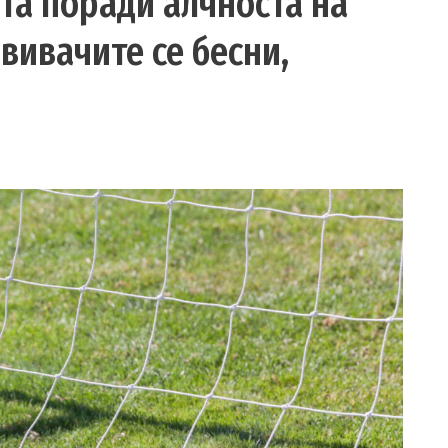
та поради алчноста на
вивачите се бесни,