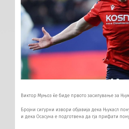
Виктор Муњоз ќе биде првото засилување за Њук
Бројни сигурни извори објавија дека Њукасл пону
и дека Осасуна е подготвена да гја прифати пону