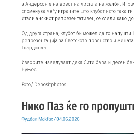
а Андерсон е на врвот на листата на желби. Игра
споменува меѓу играчите што клубот исто така ги
италијанскиот репрезентативец се следи како до
Од друга страна, клубот би можел да го напушти 
репрезентација за Светското првенство и мината
Гвардиола.
Изворите наведуваат дека Сити бара и десен бек
Нуњес.
Foto/ Depositphotos
Нико Паз ќе го пропушт
Фудбал
Makfax
/
04.06.2026