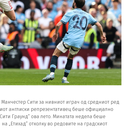
 Манчестер Сити за нивниот играч од средниот ред
ниот англиски репрезентативец беше официјално
„Сити Граунд“ ова лето. Минатата недела беше
 на „Етихад“ отколку во редовите на градскиот