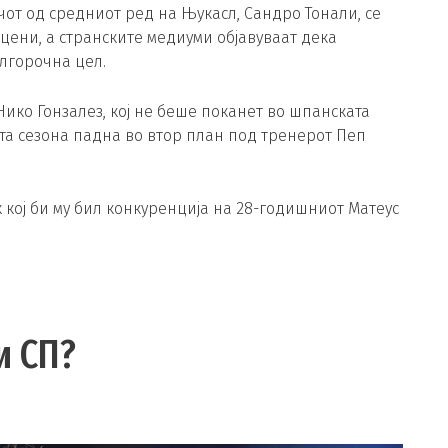
чот од средниот ред на Њукасл, Сандро Тонали, се
 цени, а странските медиуми објавуваат дека
лгорочна цел.
Нико Гонзалез, кој не беше поканет во шпанската
та сезона падна во втор план под тренерот Пеп
 кој би му бил конкуренција на 28-годишниот Матеус
и СП?