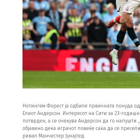
Нотингем Форест ја одбиле првичната понуда од
Елиот Андерсон. Интересот на Сити за 23-годиш
потврден, а се очекува Андерсон да го напушти 
објавено дека играчот повеќе сака да се пресели
ривал Манчестер Јунајтед.