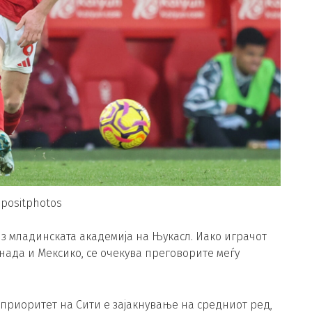
epositphotos
из младинската академија на Њукасл. Иако играчот
нада и Мексико, се очекува преговорите меѓу
приоритет на Сити е зајакнување на средниот ред,