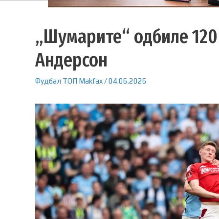
„Шумарите“ одбиле 120
Андерсон
Фудбал
ТОП
Makfax
/
04.06.2026