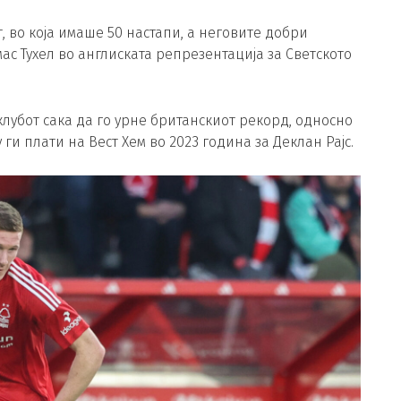
 во која имаше 50 настапи, а неговите добри
мас Тухел во англиската репрезентација за Светското
 клубот сака да го урне британскиот рекорд, односно
ги плати на Вест Хем во 2023 година за Деклан Рајс.