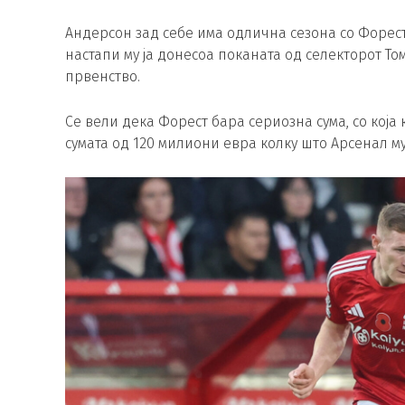
Андерсон зад себе има одлична сезона со Форест,
настапи му ја донесоа поканата од селекторот То
првенство.
Се вели дека Форест бара сериозна сума, со која
сумата од 120 милиони евра колку што Арсенал му 