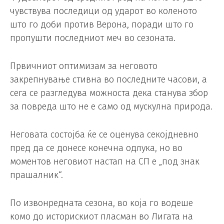
чувствува последици од ударот во коленото
што го доби против Верона, поради што го
пропушти последниот меч во сезоната.
Првичниот оптимизам за неговото
закрепнување стивна во последните часови, а
сега се разгледува можноста дека станува збор
за повреда што не е само од мускулна природа.
Неговата состојба ќе се оценува секојдневно
пред да се донесе конечна одлука, но во
моментов неговиот настап на СП е „под знак
прашалник“.
По извонредната сезона, во која го водеше
комо до историскиот пласман во Лигата на