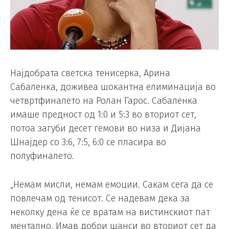
Најдобрата светска тенисерка, Арина
Сабаленка, доживеа шокантна елиминација во
четвртфиналето на Ролан Гарос. Сабаленка
имаше предност од 1:0 и 5:3 во вториот сет,
потоа загуби десет гемови во низа и Дијана
Шнајдер со 3:6, 7:5, 6:0 се пласира во
полуфиналето.
„Немам мисли, немам емоции. Сакам сега да се
повлечам од тенисот. Се надевам дека за
неколку дена ќе се вратам на вистинскиот пат
ментално. Имав добри шанси во вториот сет да