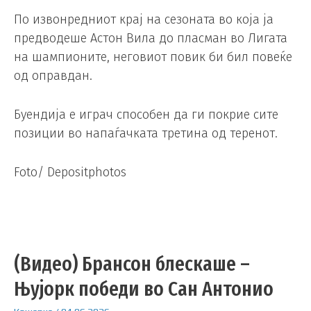
По извонредниот крај на сезоната во која ја
предводеше Астон Вила до пласман во Лигата
на шампионите, неговиот повик би бил повеќе
од оправдан.
Буендија е играч способен да ги покрие сите
позиции во напаѓачката третина од теренот.
Foto/ Depositphotos
(Видео) Брансон блескаше –
Њујорк победи во Сан Антонио