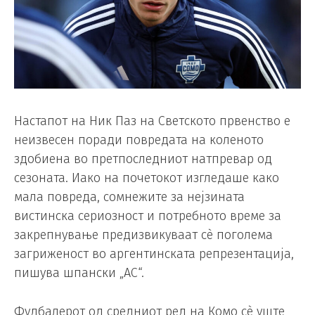
Настапот на Ник Паз на Светското првенство е
неизвесен поради повредата на коленото
здобиена во претпоследниот натпревар од
сезоната. Иако на почетокот изгледаше како
мала повреда, сомнежите за нејзината
вистинска сериозност и потребното време за
закрепнување предизвикуваат сè поголема
загриженост во аргентинската репрезентација,
пишува шпански „АС“.
Фудбалерот од средниот ред на Комо сè уште