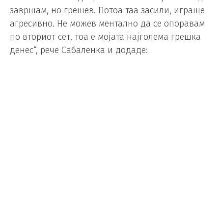
завршам, но грешев. Потоа таа засили, играше
агресивно. Не можев ментално да се опоравам
по вториот сет, тоа е мојата најголема грешка
денес“, рече Сабаленка и додаде:
„Не знам кога последен пат ми се случи ова, да
изгубам десет гема по ред. Психички, влегов во
некоја црна дупка и не можев да се вратам на
вистинскиот пат.“
Ветерот предизвика многу проблеми.
„Не знам зошто го држеа покривот отворен кога
ветерот дуваше толку силно, но како можам да
се жалам кога играв добро поголемиот дел од
натпреварот… Можеби е до мене, можеби е