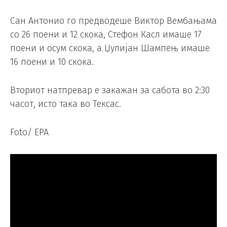
Сан Антонио го предводеше Виктор Вембањама
со 26 поени и 12 скока, Стефон Касл имаше 17
поени и осум скока, а Џулијан Шампењ имаше
16 поени и 10 скока.
Вториот натпревар е закажан за сабота во 2:30
часот, исто така во Тексас.
Foto/ EPA