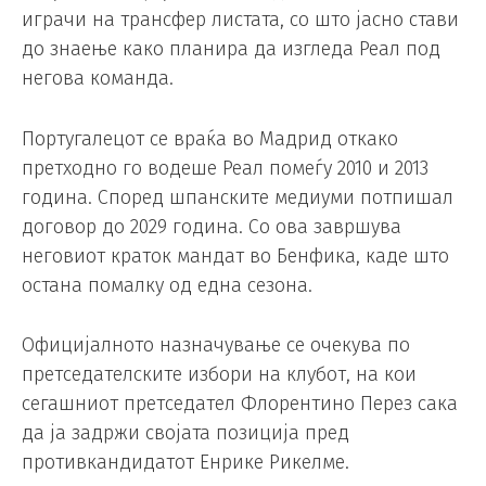
играчи на трансфер листата, со што јасно стави
до знаење како планира да изгледа Реал под
негова команда.
Португалецот се враќа во Мадрид откако
претходно го водеше Реал помеѓу 2010 и 2013
година. Според шпанските медиуми потпишал
договор до 2029 година. Со ова завршува
неговиот краток мандат во Бенфика, каде што
остана помалку од една сезона.
Официјалното назначување се очекува по
претседателските избори на клубот, на кои
сегашниот претседател Флорентино Перез сака
да ја задржи својата позиција пред
противкандидатот Енрике Рикелме.