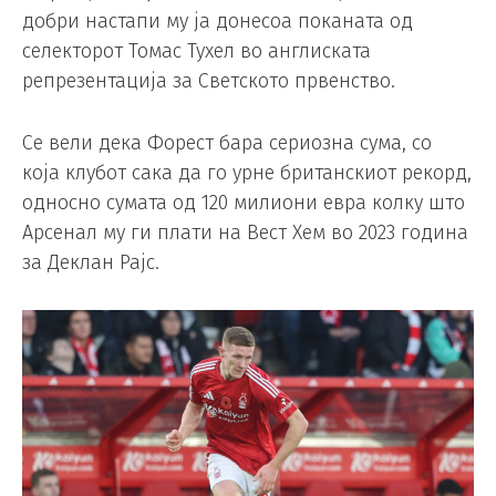
добри настапи му ја донесоа поканата од
селекторот Томас Тухел во англиската
репрезентација за Светското првенство.
Се вели дека Форест бара сериозна сума, со
која клубот сака да го урне британскиот рекорд,
односно сумата од 120 милиони евра колку што
Арсенал му ги плати на Вест Хем во 2023 година
за Деклан Рајс.