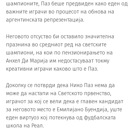
шампионите, Паз беше предвиден како еден од
важните играчи во процесот на обнова на
аргентинската репрезентација.
Неговото отсуство би оставило значителна
празнина во средниот ред на светските
шампиони, на кои по пензионирањето на
Анхел Ди Марија им недостасуваат токму
креативни играчи каково што е Паз.
Доколку се потврди дека Нико Паз нема да
може да настапи на Светското првенство,
играчот за кој се вели дека е главен кандидат
за неговото место е Емилијано Буендија, уште
еден виртуоз кој потекнува од фудбалската
школа на Реал.