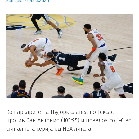
Кошарка
/
04.06.2026
Кошаркарите на Њујорк славеа во Тексас
против Сан Антонио (105:95) и поведоа со 1-0 во
финалната серија од НБА лигата.