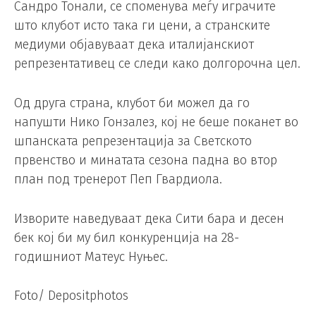
Сандро Тонали, се споменува меѓу играчите
што клубот исто така ги цени, а странските
медиуми објавуваат дека италијанскиот
репрезентативец се следи како долгорочна цел.
Од друга страна, клубот би можел да го
напушти Нико Гонзалез, кој не беше поканет во
шпанската репрезентација за Светското
првенство и минатата сезона падна во втор
план под тренерот Пеп Гвардиола.
Изворите наведуваат дека Сити бара и десен
бек кој би му бил конкуренција на 28-
годишниот Матеус Нуњес.
Foto/ Depositphotos