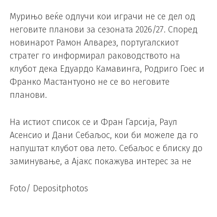
Мурињо веќе одлучи кои играчи не се дел од
неговите планови за сезоната 2026/27. Според
новинарот Рамон Алварез, португалскиот
стратег го информирал раководството на
клубот дека Едуардо Камавинга, Родриго Гоес и
Франко Мастантуоно не се во неговите
планови.
На истиот список се и Фран Гарсија, Раул
Асенсио и Дани Себаљос, кои би можеле да го
напуштат клубот ова лето. Себаљос е блиску до
заминување, а Ајакс покажува интерес за не
Foto/ Depositphotos