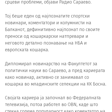
срцеви проблеми, објави Радио Сараево.
Тој беше еден од најпознатите спортски
новинари, коментатори и колумнисти на
Балканот, дефинитивно најпознат по своите
преноси од кошаркарски натпревари и
неговото детално познавање на НБА и
европската кошарка.
Дипломирал новинарство на Факултетот за
политички науки во Сараево, а пред кариерата
како новинар, активно се занимавал со
кошарка во младинските селекции на КК Босна.
Својата кариера ја започнал во Федералната
телевизија, потоа работел во OBN, каде што
стекна голема популарност како коментатор на