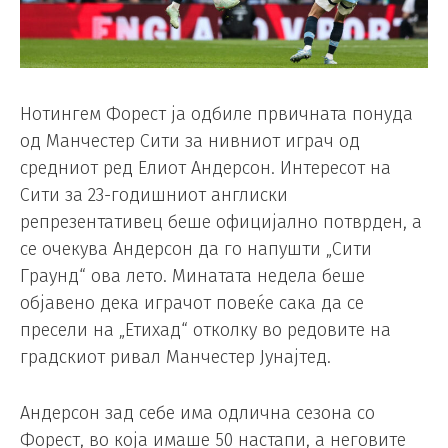
Нотингем Форест ја одбиле првичната понуда
од Манчестер Сити за нивниот играч од
средниот ред Елиот Андерсон. Интересот на
Сити за 23-годишниот англиски
репрезентативец беше официјално потврден, а
се очекува Андерсон да го напушти „Сити
Граунд“ ова лето. Минатата недела беше
објавено дека играчот повеќе сака да се
пресели на „Етихад“ отколку во редовите на
градскиот ривал Манчестер Јунајтед.
Андерсон зад себе има одлична сезона со
Форест, во која имаше 50 настапи, а неговите