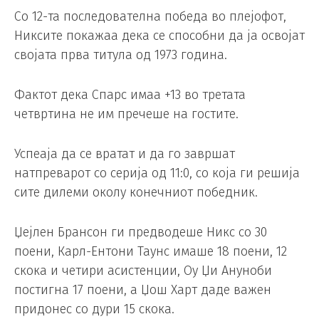
Со 12-та последователна победа во плејофот,
Никсите покажаа дека се способни да ја освојат
својата прва титула од 1973 година.
Фактот дека Спарс имаа +13 во третата
четвртина не им пречеше на гостите.
Успеаја да се вратат и да го завршат
натпреварот со серија од 11:0, со која ги решија
сите дилеми околу конечниот победник.
Џејлен Брансон ги предводеше Никс со 30
поени, Карл-Ентони Таунс имаше 18 поени, 12
скока и четири асистенции, Оу Џи Ануноби
постигна 17 поени, а Џош Харт даде важен
придонес со дури 15 скока.