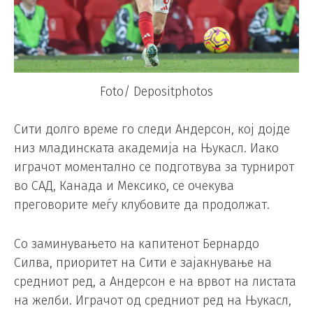
Foto/ Depositphotos
Сити долго време го следи Андерсон, кој дојде
низ младинската академија на Њукасл. Иако
играчот моментално се подготвува за турнирот
во САД, Канада и Мексико, се очекува
преговорите меѓу клубовите да продолжат.
Со заминувањето на капитенот Бернардо
Силва, приоритет на Сити е зајакнување на
средниот ред, а Андерсон е на врвот на листата
на желби. Играчот од средниот ред на Њукасл,