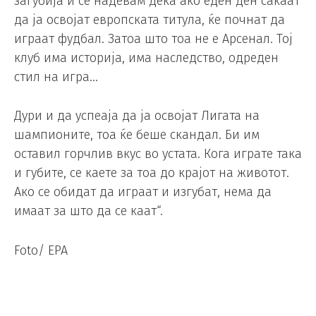
загубија и се надевам дека ако еден ден сакаат
да ја освојат европската титула, ќе почнат да
играат фудбал. Затоа што тоа не е Арсенал. Тој
клуб има историја, има наследство, одреден
стил на игра…
Дури и да успеаја да ја освојат Лигата на
шампионите, тоа ќе беше скандал. Би им
оставил горчлив вкус во устата. Кога играте така
и губите, се каете за тоа до крајот на животот.
Ако се обидат да играат и изгубат, нема да
имаат за што да се каат“.
Foto/ EPA