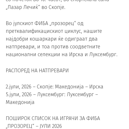
„Лазар Лечиќ“ во Скопје.
Во јулскиот ФИБА „прозорец“ од
претквалификацискиот циклус, нашите
најдобри кошаркари ќе одиграат два
натпревари, и тоа против соодветните
национални селекции на Ирска и Луксембург.
РАСПОРЕД НА НАТПРЕВАРИ
2.јули, 2026 – Скопје: Македонија – Ирска
5.јули, 2026 – Луксембург: Луксембург –
Македонија
ПОШИРОК СПИСОК НА ИГРАЧИ ЗА ФИБА
„ПРОЗОРЕЦ“ – ЈУЛИ 2026