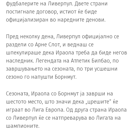
фудбалерите на Ливерпул. Двете страни
постигнале договор, истиот ќе биде
официјализиран во наредните денови.
Пред неколку дена, Ливерпул официјално се
раздели со Арне Слот, и веднаш се
шпекулираше дека Ираола треба да биде негов
наследник. Легендата на Атлетик Билбао, по
завршувањето на сезоната, по три усшешни
сезоно го напушти Борнмут.
Сезоната, Ираола со Борнмут ја заврши на
шестото место, што значи дека „црешите“ ќе
играат во Лига Европа. Од друга страна Ираола
со Ливерпул ќе се натпреварува во Лигата на
шампионите.