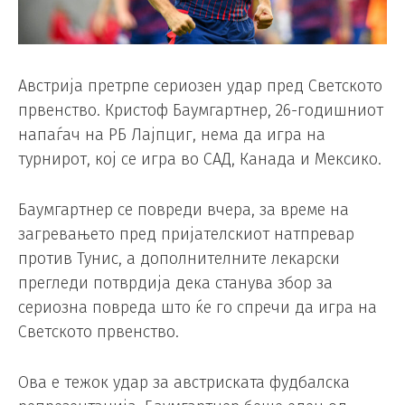
Австрија претрпе сериозен удар пред Светското
првенство. Кристоф Баумгартнер, 26-годишниот
напаѓач на РБ Лајпциг, нема да игра на
турнирот, кој се игра во САД, Канада и Мексико.
Баумгартнер се повреди вчера, за време на
загревањето пред пријателскиот натпревар
против Тунис, а дополнителните лекарски
прегледи потврдија дека станува збор за
сериозна повреда што ќе го спречи да игра на
Светското првенство.
Ова е тежок удар за австриската фудбалска