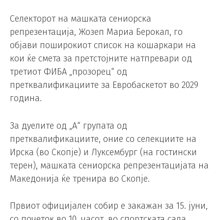
Селекторот на машката сениорска
репрезентација, Жозеп Мариа Берокал, го
објави поширокиот список на кошаркари на
кои ќе смета за претстојните натпревари од
третиот ФИБА „прозорец“ од
претквалификациите за Евробаскетот во 2029
година.
За дуелите од „А“ групата од
претквалификациите, оние со селекциите на
Ирска (во Скопје) и Луксембург (на гостински
терен), машката сениорска репрезентацијата на
Македонија ќе тренира во Скопје.
Првиот официјален собир е закажан за 15. јуни,
со почеток во 10. часот, во спортската сала