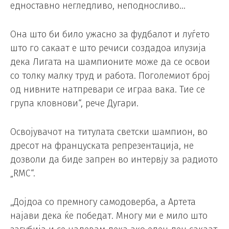
едноставно негледливо, неподносливо…
Она што би било ужасно за фудбалот и луѓето
што го сакаат е што речиси создадоа илузија
дека Лигата на шампионите може да се освои
со толку малку труд и работа. Поголемиот број
од нивните натпревари се играа вака. Тие се
група кловнови“, рече Дугари.
Освојувачот на титулата светски шампион, во
дресот на француската репрезентација, не
дозволи да биде запрен во интервју за радиото
„RMC“.
„Дојдоа со премногу самодоверба, а Артета
најави дека ќе победат. Многу ми е мило што