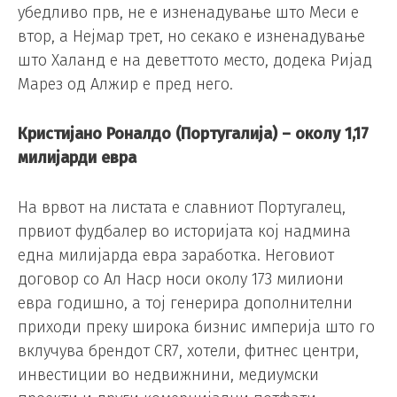
убедливо прв, не е изненадување што Меси е
втор, а Нејмар трет, но секако е изненадување
што Халанд е на деветтото место, додека Ријад
Марез од Алжир е пред него.
Кристијано Роналдо (Португалија) – околу 1,17
милијарди евра
На врвот на листата е славниот Португалец,
првиот фудбалер во историјата кој надмина
една милијарда евра заработка. Неговиот
договор со Ал Наср носи околу 173 милиони
евра годишно, а тој генерира дополнителни
приходи преку широка бизнис империја што го
вклучува брендот CR7, хотели, фитнес центри,
инвестиции во недвижнини, медиумски