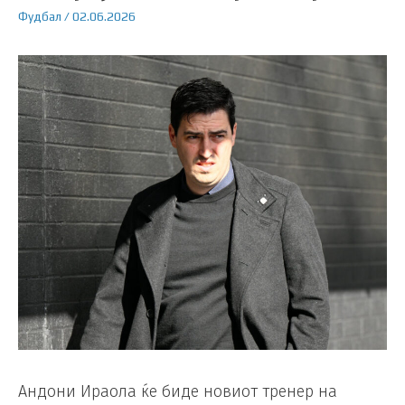
Фудбал
/
02.06.2026
Андони Ираола ќе биде новиот тренер на