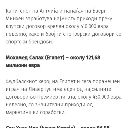
Капитенот на Англија и напаѓач на Баерн
Минхен заработува најмногу приходи преку
клупски договор вреден околу 410.000 евра
неделно, како и бројни спонзорски договори со
спортски брендови.
Мохамед Салах (Египет) – околу 121,68
милиони евра
Фудбалскиот херој на Египет и сега поранешен
играч на Ливерпул има еден од најсилните
договори во Премиер лигата, околу 450.000 евра
неделно, со значителни приходи од
маркетиншки соработки.