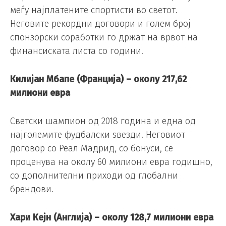
меѓу најплатените спортисти во светот.
Неговите рекордни договори и голем број
спонзорски соработки го држат на врвот на
финансиската листа со години.
Килијан Мбапе (Франција) – околу 217,62
милиони евра
Светски шампион од 2018 година и една од
најголемите фудбалски ѕвезди. Неговиот
договор со Реал Мадрид, со бонуси, се
проценува на околу 60 милиони евра годишно,
со дополнителни приходи од глобални
брендови.
Хари Кејн (Англија) – околу 128,7 милиони евра