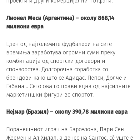
проекти и други комерцијални потфати.
Лионел Меси (Аргентина) – околу 868,14
милиони евра
Еден од најголемите фудбалери на сите
времиња заработува огромни суми преку
комбинација од спортски договори и
спонзорства. Долгорочна соработка со
брендови како што се Адидас, Пепси, Долче и
Габана… Сето ова го прави една од најсилните
маркетиншки фигури во спортот.
Нејмар (Бразил) – околу 390,78 милиони евра
Поранешниот играч на Барселона, Пари Сен
Жермен и Ал Хилал, а денес на Сантос, сè уште е