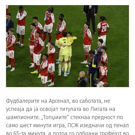
Фудбалерите на Арсенал, во саботата, не
успеаја да ја освојат титулата во Лигата на
шампионите. „Топџиите“ стекнаа предност по
само шест минути игра, ПСЖ изедначи од пенал
во 65-та минута, а потоа го одбрани трофејот во