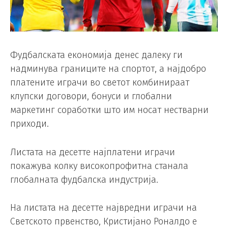
Фудбалската економија денес далеку ги
надминува границите на спортот, а најдобро
платените играчи во светот комбинираат
клупски договори, бонуси и глобални
маркетинг соработки што им носат нестварни
приходи.
Листата на десетте најплатени играчи
покажува колку високопрофитна станала
глобалната фудбалска индустрија.
На листата на десетте највредни играчи на
Светското првенство, Кристијано Роналдо е