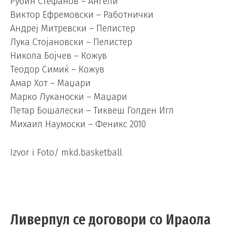
Рубин Стефанов – Ангели
Виктор Ефремовски – Работнички
Андреј Митревски – Пелистер
Лука Стојановски – Пелистер
Никола Бојчев – Кожув
Теодор Симиќ – Кожув
Амар Хот – Маџари
Марко Луканоски – Маџари
Петар Бошалески – Тиквеш Голден Игл
Михаил Наумоски – Феникс 2010
Izvor i Foto/ mkd.basketball
Ливерпул се договори со Ираола