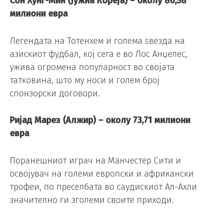
Сон Хунг-Мин (Јужна Кореја) – околу 86,58
милиони евра
Легендата на Тотенхем и голема ѕвезда на
азискиот фудбал, кој сега е во Лос Анџелес,
ужива огромена популарност во својата
татковина, што му носи и голем број
спонзорски договори.
Ријад Марез (Алжир) – околу 73,71 милиони
евра
Поранешниот играч на Манчестер Сити и
освојувач на големи европски и африкански
трофеи, по преселбата во саудискиот Ал-Ахли
значително ги зголеми своите приходи.