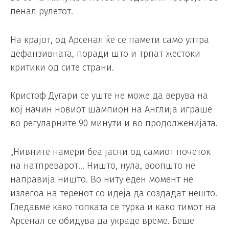
пенал рулетот.
На крајот, од Арсенал ќе се памети само ултра
дефанзивната, поради што и трпат жестоки
критики од сите страни.
Кристоф Дугари се уште не може да верува на
кој начин новиот шампион на Англија играше
во регуларните 90 минути и во продолженијата.
„Нивните намери беа јасни од самиот почеток
на натпреварот… Ништо, нула, воопшто не
направија ништо. Во ниту еден момент не
излегоа на теренот со идеја да создадат нешто.
Гледавме како топката се турка и како тимот на
Арсенал се обидува да украде време. Беше