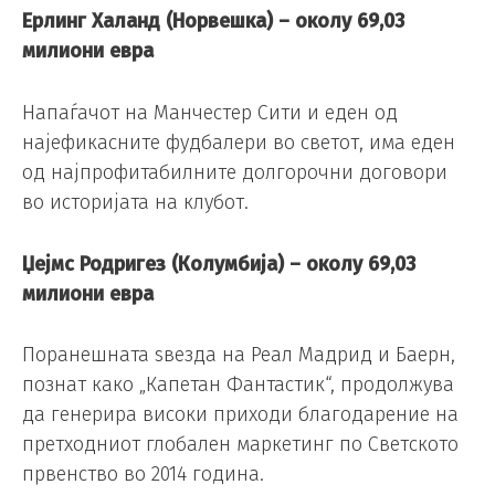
Ерлинг Халанд (Норвешка) – околу 69,03
милиони евра
Напаѓачот на Манчестер Сити и еден од
најефикасните фудбалери во светот, има еден
од најпрофитабилните долгорочни договори
во историјата на клубот.
Џејмс Родригез (Колумбија) – околу 69,03
милиони евра
Поранешната ѕвезда на Реал Мадрид и Баерн,
познат како „Капетан Фантастик“, продолжува
да генерира високи приходи благодарение на
претходниот глобален маркетинг по Светското
првенство во 2014 година.