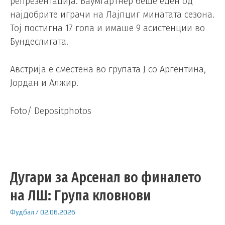
репрезентација. Баумгартнер беше еден од
најдобрите играчи на Лајпциг минатата сезона.
Тој постигна 17 гола и имаше 9 асистенции во
Бундеслигата.
Австрија е сместена во групата Ј со Аргентина,
Јордан и Алжир.
Foto/ Depositphotos
Дугари за Арсенал во финалето
на ЛШ: Група кловнови
Фудбал
/
02.06.2026