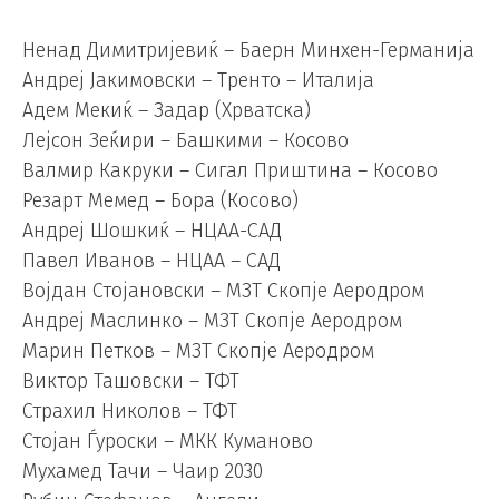
Ненад Димитријевиќ – Баерн Минхен-Германија
Андреј Јакимовски – Тренто – Италија
Адем Мекиќ – Задар (Хрватска)
Лејсон Зеќири – Башкими – Косово
Валмир Какруки – Сигал Приштина – Косово
Резарт Мемед – Бора (Косово)
Андреј Шошкиќ – НЦАА-САД
Павел Иванов – НЦАА – САД
Војдан Стојановски – МЗТ Скопје Аеродром
Андреј Маслинко – МЗТ Скопје Аеродром
Марин Петков – МЗТ Скопје Аеродром
Виктор Ташовски – ТФТ
Страхил Николов – ТФТ
Стојан Ѓуроски – МКК Куманово
Мухамед Тачи – Чаир 2030