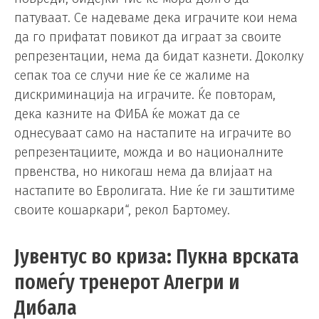
патуваат. Се надеваме дека играчите кои нема
да го прифатат повикот да играат за своите
репрезентации, нема да бидат казнети. Доколку
сепак тоа се случи ние ќе се жалиме на
дискриминација на играчите. Ќе повторам,
дека казните на ФИБА ќе можат да се
однесуваат само на настапите на играчите во
репрезентациите, можда и во националните
првенства, но никогаш нема да влијаат на
настапите во Евролигата. Ние ќе ги заштитиме
своите кошаркари“, рекол Бартомеу.
Јувентус во криза: Пукна врската
помеѓу тренерот Алегри и
Дибала