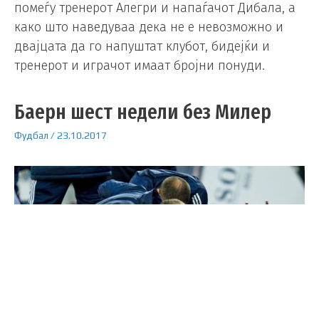
помеѓу тренерот Алегри и напаѓачот Дибала, а
како што наведуваа дека не е невозможно и
двајцата да го напуштат клубот, бидејќи и
тренерот и играчот имаат бројни понуди.
Баерн шест недели без Милер
Фудбал
/
23.10.2017