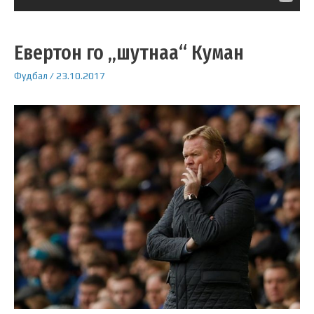
Евертон го „шутнаа“ Куман
Фудбал
/
23.10.2017