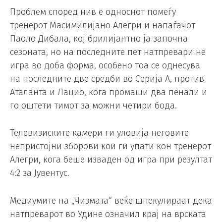
Проблем според нив е односнот помеѓу
тренерот Масимилијано Алегри и напаѓачот
Паоло Дибала, кој брилијантно ја започна
сезоната, но на последните пет натпревари не
игра во доба форма, особено тоа се однесува
на последните две средби во Серија А, против
Аталанта и Лацио, кога промаши два пенали и
го оштети тимот за можни четири бода.
Телевизиските камери ги уловија неговите
непристојни зборови кои ги упати кон тренерот
Алегри, кога беше изваден од игра при резултат
4:2 за Јувентус.
Медиумите на „Чизмата“ веќе шпекулираат дека
натпреварот во Удине означил крај на врската