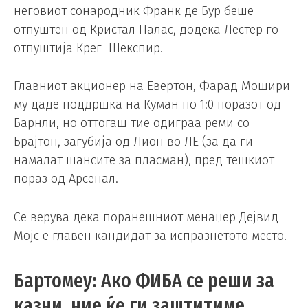
неговиот сонародник Франк де Бур беше
отпуштен од Кристал Палас, додека Лестер го
отпуштија Крег Шекспир.
Главниот акционер на Евертон, Фарад Мошири
му даде поддршка на Куман по 1:0 поразот од
Барнли, но оттогаш тие одиграа реми со
Брајтон, загубија од Лион во ЛЕ (за да ги
намалат шансите за пласман), пред тешкиот
пораз од Арсенал.
Се верува дека поранешниот менаџер Дејвид
Мојс е главен кандидат за испразнетото место.
Бартомеу: Ако ФИБА се реши за
казни, ние ќе ги заштитиме