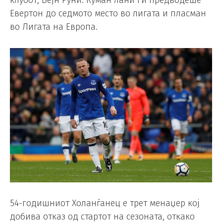
Евертон до седмото место во лигата и пласман
во Лигата на Европа.
54-годишниот Холанѓанец е трет менаџер кој
добива отказ од стартот на сезоната, откако