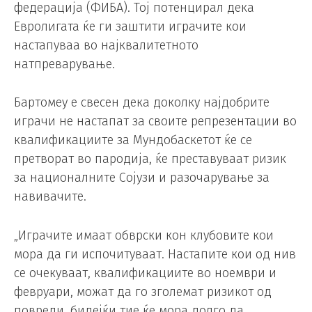
федерација (ФИБА). Тој потенцирал дека
Евролигата ќе ги заштити играчите кои
настапуваа во најквалитетното
натпреварување.
Бартомеу е свесен дека доколку најдобрите
играчи не настапат за своите репрезентации во
квалификациите за Мундобаскетот ќе се
претворат во пародија, ќе преставуваат ризик
за националните Сојузи и разочарување за
навивачите.
„Играчите имаат обврски кон клубовите кои
мора да ги испочитуваат. Настапите кои од нив
се очекуваат, квалификациите во ноември и
февруари, можат да го зголемат ризикот од
повреди, бидејќи тие ќе мора долго да