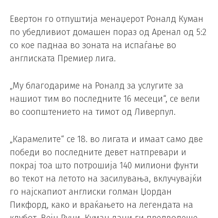
Евертон го отпуштија менаџерот Роналд Куман
по убедливиот домашен пораз од Аренал од 5:2
со кое паднаа во зоната на испаѓање во
англиската Премиер лига.
„Му благодариме на Роналд за услугите за
нашиот тим во последните 16 месеци“, се вели
во соопштението на тимот од Ливерпул.
„Карамелите“ се 18. во лигата и имаат само две
победи во последните девет натпревари и
покрај тоа што потрошија 140 милиони фунти
во текот на летото на засилувања, вклучувајќи
го најскапиот англиски голман Џордан
Пикфорд, како и враќањето на легендата на
клубот, Вејн Руни. Куман лани ги предводеше