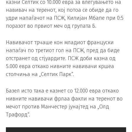
казни Селтик со 10.000 евра за влегувањето на
навивач на теренот, кој потоа се обиде да го
удри напаѓачот на ПСЖ, Килијан Мбапе при 0:5
поразот во првиот меч од групата Б.
Навивачот трчаше кон младиот француски
напаѓач по третиот гол на ПСЖ, пред да биде
отстранет од стјуардите. ПСЖ доби казна од
5.000 евра откако нивните навивачи кршеа
столчиња на „Селтик Парк“.
Базел исто така е казнет со 12.000 евра откако
нивните навивачи фрлаа факли на теренот во
мечот против Манчестер јунајтед на „Олд
Трафорд“.