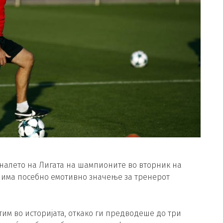
налето на Лигата на шампионите во вторник на
ќе има посебно емотивно значење за тренерот
им во историјата, откако ги предводеше до три