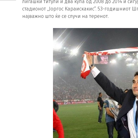
лигашки титули и два купа од 2008 до 2014 и си
стадионот „Јоргос Караискакис“. 53-годишниот Шп
најважно што ќе се случи на теренот.