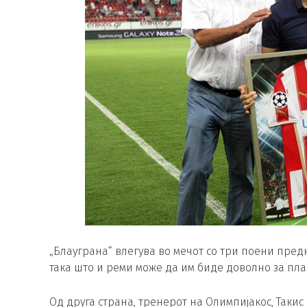
„Блауграна“ влегува во мечот со три поени предн
така што и реми може да им биде доволно за пла
Од друга страна, тренерот на Олимпијакос, Таки