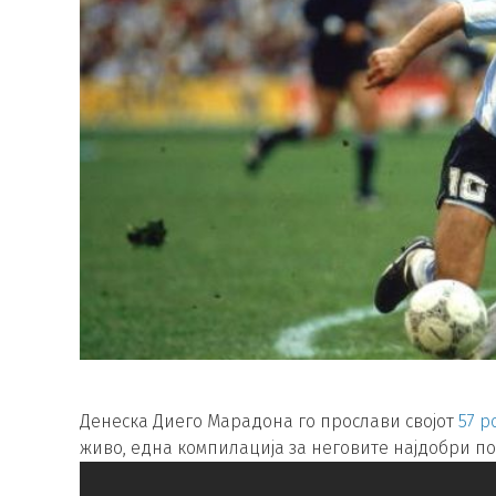
Денеска Диего Марадона го прослави својот
57 
живо, една компилација за неговите најдобри пот