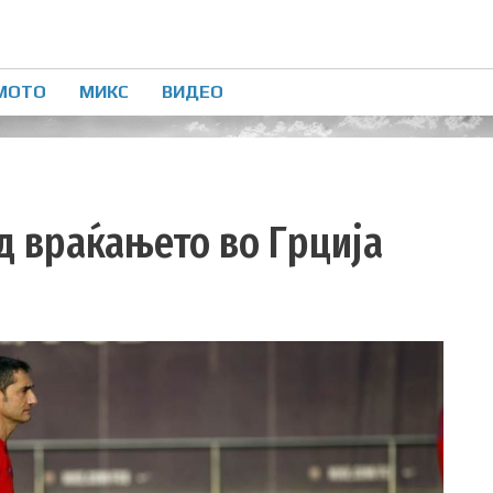
МОТО
МИКС
ВИДЕО
д враќањето во Грција