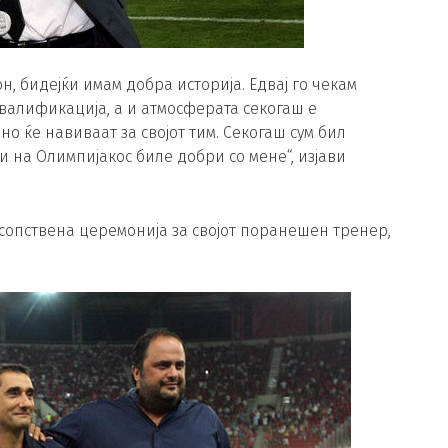
он, бидејќи имам добра историја. Едвај го чекам
квалификација, а и атмосферата секогаш е
но ќе навиваат за својот тим. Секогаш сум бил
ли на Олимпијакос биле добри со мене“, изјави
а сопствена церемонија за својот поранешен тренер,