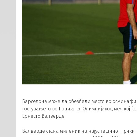
Барселона може да обезбеди место во осминафи
гостувањето во Грција кај Олимпијакос, меч кој 
Ернесто Валверде
Валверде стана миленик на најуспешниот грчки т