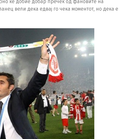
гурно ќе добие добар пречек од фановите на
анец вели дека едвај го чека моментот, но дека е