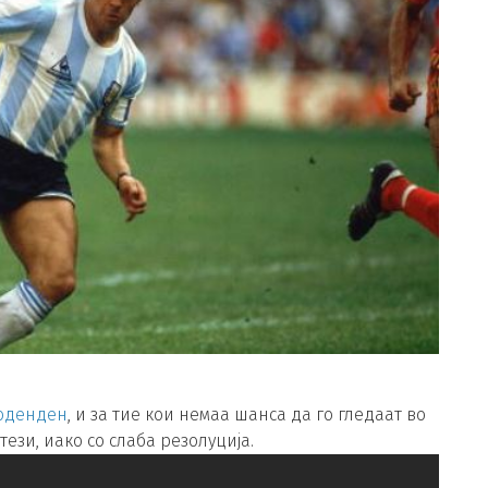
роденден
, и за тие кои немаа шанса да го гледаат во
ези, иако со слаба резолуција.