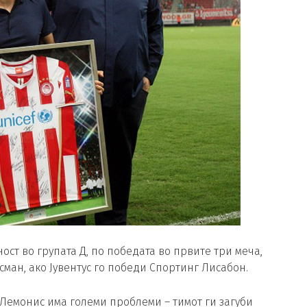
ост во групата Д, по победата во првите три меча,
сман, ако Јувентус го победи Спортинг Лисабон.
с Лемонис има големи проблеми – тимот ги загуби