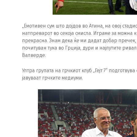
„Емотивен сум што дојдов во Атина, на овој стади
натпреварот во секоја смисла. Играме за можна 
прекрасна. Знам дека ќе ми дадат добар пречек, 
почитуван тука во Грција, дури и најлутите рива
Валверде.
Ултра групата на грчкиот клуб „Гејт 7“ подготвув
јавуваат грчките медиуми.