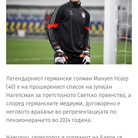
Легендарниот германски голман Мануел Нојер
(40) е на проширениот список на Јулијан
Нагелсман за претстојното Светско првенство, а
според германските медиуми, договорено е
неговото враќање во репрезентацијата по
пензионирањето во 2024 година.
Наводно, селекторот и голманот на Баерн се