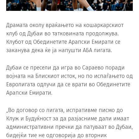
Драмата околу враќањето на кошаркарскиот
клуб од Дубаи во татковината продолжува.
Клубот од Обединетите Арапски Емирати се
заканува дека ќе ја напушти АБА лигата.
Дубаи се пресели да игра во Сараево поради
војната на Блискиот исток, но по испаѓањето од
Евролигата одлучи да се врати во Обединетите
Арапски Емирати.
„Во договор со лигата, испративме писмо до
Клуж и Будуќност за да разјасниме дали имаат
административни пречки да патуваат во Дубаи,
бидејќи тие не одговорија до вторник