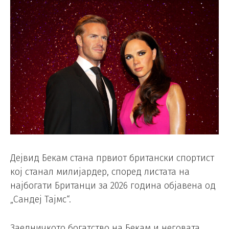
Дејвид Бекам стана првиот британски спортист
кој станал милијардер, според листата на
најбогати Британци за 2026 година објавена од
„Сандеј Тајмс“.
Заедничкото богатство на Бекам и неговата