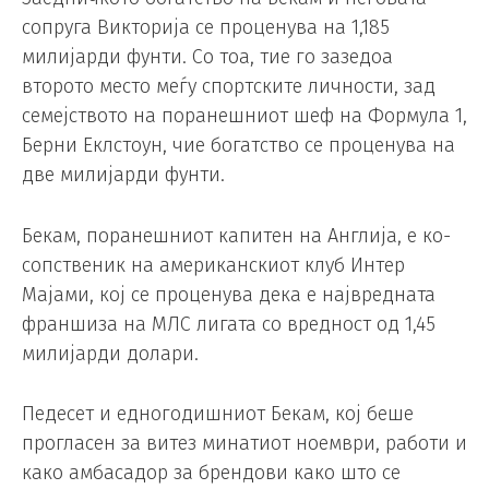
сопруга Викторија се проценува на 1,185
милијарди фунти. Со тоа, тие го зазедоа
второто место меѓу спортските личности, зад
семејството на поранешниот шеф на Формула 1,
Берни Еклстоун, чие богатство се проценува на
две милијарди фунти.
Бекам, поранешниот капитен на Англија, е ко-
сопственик на американскиот клуб Интер
Мајами, кој се проценува дека е највредната
франшиза на МЛС лигата со вредност од 1,45
милијарди долари.
Педесет и едногодишниот Бекам, кој беше
прогласен за витез минатиот ноември, работи и
како амбасадор за брендови како што се