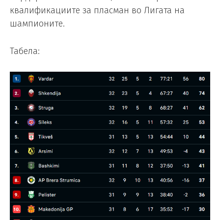
квалификациите за пласман во Лигата на
шампионите.
Табела: