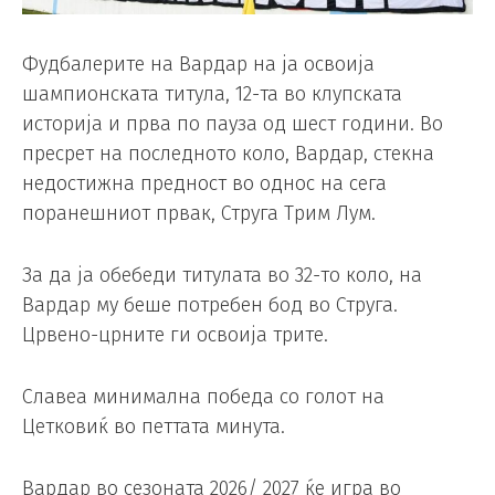
Фудбалерите на Вардар на ја освоија
шампионската титула, 12-та во клупската
историја и прва по пауза од шест години. Во
пресрет на последното коло, Вардар, стекна
недостижна предност во однос на сега
поранешниот првак, Струга Трим Лум.
За да ја обебеди титулата во 32-то коло, на
Вардар му беше потребен бод во Струга.
Црвено-црните ги освоија трите.
Славеа минимална победа со голот на
Цетковиќ во петтата минута.
Вардар во сезоната 2026/ 2027 ќе игра во