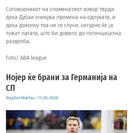
Соговорникот на споменатиот извор тврди
дека Дубаи очекува промена на одлуката, и
дека доколку тоа не се случи, сигурно ќе ја
тужат лигата, што би довело до потенцијална
разделба.
Foto/ ABA league
Нојер ќе брани за Германија на
СП
Фудбал
Makfax
/
15.05.2026