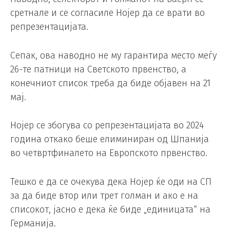
сретнале и се согласиле Нојер да се врати во
репрезентацијата.
Сепак, ова наводно не му гарантира место меѓу
26-те патници на Светското првенство, а
конечниот список треба да биде објавен на 21
мај.
Нојер се збогува со репрезентацијата во 2024
година откако беше елиминиран од Шпанија
во четвртфиналето на Европското првенство.
Тешко е да се очекува дека Нојер ќе оди на СП
за да биде втор или трет голман и ако е на
списокот, јасно е дека ќе биде „единицата“ на
Германија.