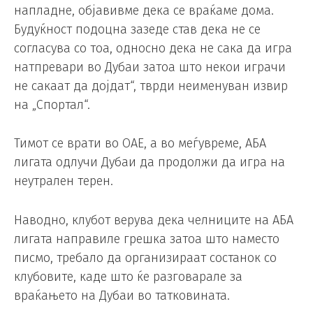
напладне, објавивме дека се враќаме дома.
Будуќност подоцна зазеде став дека не се
согласува со тоа, односно дека не сака да игра
натпревари во Дубаи затоа што некои играчи
не сакаат да дојдат“, тврди неименуван извир
на „Спортал“.
Тимот се врати во ОАЕ, а во меѓувреме, АБА
лигата одлучи Дубаи да продолжи да игра на
неутрален терен.
Наводно, клубот верува дека челниците на АБА
лигата направиле грешка затоа што наместо
писмо, требало да организираат состанок со
клубовите, каде што ќе разговарале за
враќањето на Дубаи во татковината.