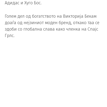
Адидас и Хуго Бос.
Голем дел од богатството на Викторија Бекам
доаѓа од нејзиниот моден бренд, откако таа се
здоби со глобална слава како членка на Спајс
Грлс.
На листата на најбогати спортски личности во
Велика Британија се наоѓа и голферот Рори
Мекилрој со проценети 325 милиони фунти по
освојувањето на втората последователна
Мастерс титула.
Промоторите Бери Ерн и Еди Ерн исто така
влегоа во британскиот „клуб на милијардери“,
со вкупно богатство од 1,035 милијарди фунти.