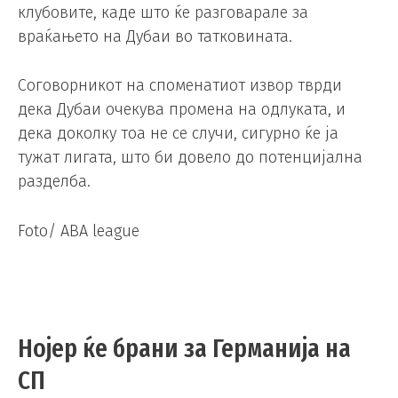
клубовите, каде што ќе разговарале за
враќањето на Дубаи во татковината.
Соговорникот на споменатиот извор тврди
дека Дубаи очекува промена на одлуката, и
дека доколку тоа не се случи, сигурно ќе ја
тужат лигата, што би довело до потенцијална
разделба.
Foto/ ABA league
Нојер ќе брани за Германија на
СП