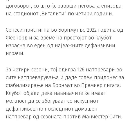
договорот, со што ќе заврши неговата епизода
на стадионот „Виталити“ по четири години.
Сенеси пристигна во Борнмут во 2022 година од
Феенорд и за време на престојот во клубот
израсна во еден од најважните дефанзивни
играчи.
За четири сезони, тој одигра 126 натпревари во
сите натпреварувања и даде голем придонес за
стабилизирање на Борнмут во Премиер лигата.
Клубот објави дека навивачите ќе имаат
можност да се збогуваат со искусниот
дефанзивец по последниот домашен
натпревар од сезоната против Манчестер Сити.