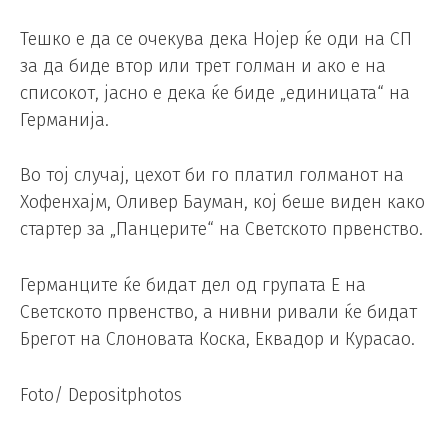
Тешко е да се очекува дека Нојер ќе оди на СП
за да биде втор или трет голман и ако е на
списокот, јасно е дека ќе биде „единицата“ на
Германија.
Во тој случај, цехот би го платил голманот на
Хофенхајм, Оливер Бауман, кој беше виден како
стартер за „Панцерите“ на Светското првенство.
Германците ќе бидат дел од групата Е на
Светското првенство, а нивни ривали ќе бидат
Брегот на Слоновата Коска, Еквадор и Курасао.
Foto/ Depositphotos