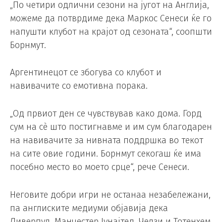
„По четири одлични сезони на југот на Англија,
можеме да потврдиме дека Маркос Сенеси ќе го
напушти клубот на крајот од сезоната“, соопшти
Борнмут.
Аргентинецот се збогува со клубот и
навивачите со емотивна порака.
„Од првиот ден се чувствував како дома. Горд
сум на сè што постигнавме и им сум благодарен
на навивачите за нивната поддршка во текот
на сите овие години. Борнмут секогаш ќе има
посебно место во моето срце“, рече Сенеси.
Неговите добри игри не останаа незабележани,
па англиските медиуми објавија дека
Ливерпул, Манчестер Јунајтед, Челзи и Тотенхем