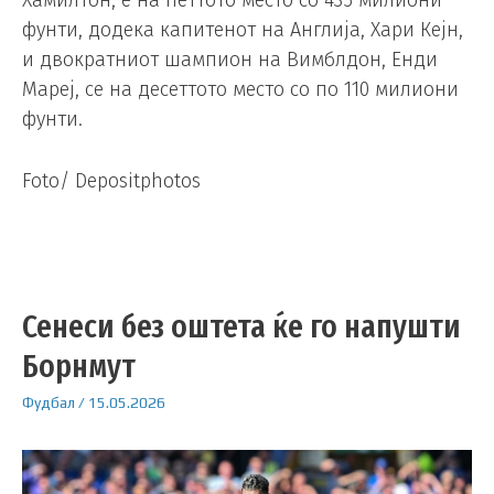
Хамилтон, е на петтото место со 435 милиони
фунти, додека капитенот на Англија, Хари Кејн,
и двократниот шампион на Вимблдон, Енди
Мареј, се на десеттото место со по 110 милиони
фунти.
Foto/ Depositphotos
Сенеси без оштета ќе го напушти
Борнмут
Фудбал
/
15.05.2026