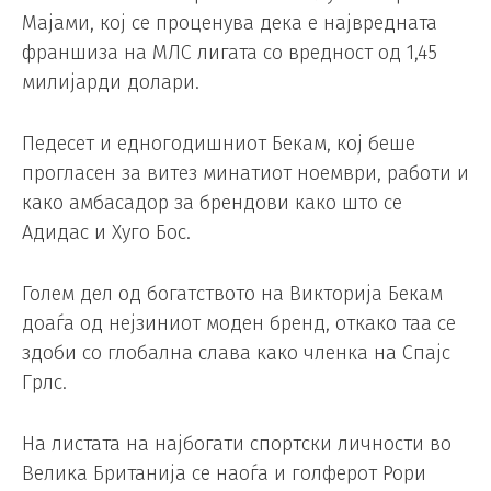
Мајами, кој се проценува дека е највредната
франшиза на МЛС лигата со вредност од 1,45
милијарди долари.
Педесет и едногодишниот Бекам, кој беше
прогласен за витез минатиот ноември, работи и
како амбасадор за брендови како што се
Адидас и Хуго Бос.
Голем дел од богатството на Викторија Бекам
доаѓа од нејзиниот моден бренд, откако таа се
здоби со глобална слава како членка на Спајс
Грлс.
На листата на најбогати спортски личности во
Велика Британија се наоѓа и голферот Рори