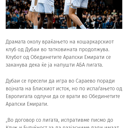
Драмата околу враќањето на кошаркарскиот
клуб од Дубаи во татковината продолжува.
Клубот од Обединетите Арапски Емирати се
заканува дека ќе ја напушти АБА лигата.
Дубаи се пресели да игра во Сараево поради
војната на Блискиот исток, но по испаѓањето од
Евролигата одлучи да се врати во Обединетите
Арапски Емирати.
„Во договор со лигата, испративме писмо до
Клуж и Будуќност за да разјасниме дали имаат