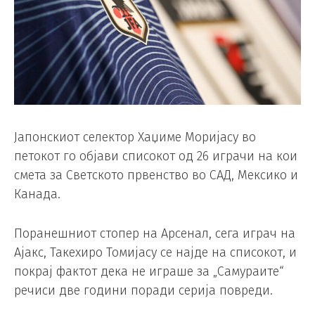
Јапонскиот селектор Хаџиме Моријасу во
петокот го објави списокот од 26 играчи на кои
смета за Светското првенство во САД, Мексико и
Канада.
Поранешниот стопер на Арсенал, сега играч на
Ајакс, Такехиро Томијасу се најде на списокот, и
покрај фактот дека не играше за „Самураите“
речиси две години поради серија повреди.