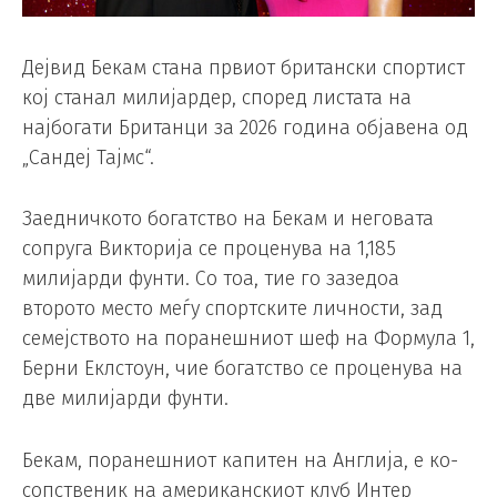
Дејвид Бекам стана првиот британски спортист
кој станал милијардер, според листата на
најбогати Британци за 2026 година објавена од
„Сандеј Тајмс“.
Заедничкото богатство на Бекам и неговата
сопруга Викторија се проценува на 1,185
милијарди фунти. Со тоа, тие го зазедоа
второто место меѓу спортските личности, зад
семејството на поранешниот шеф на Формула 1,
Берни Еклстоун, чие богатство се проценува на
две милијарди фунти.
Бекам, поранешниот капитен на Англија, е ко-
сопственик на американскиот клуб Интер