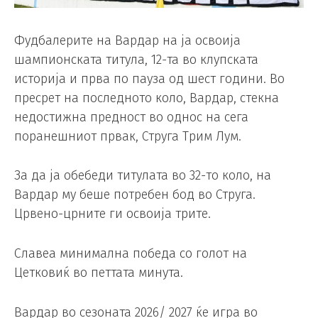
Фудбалерите на Вардар на ја освоија
шампионската титула, 12-та во клупската
историја и прва по пауза од шест години. Во
пресрет на последното коло, Вардар, стекна
недостижна предност во однос на сега
поранешниот првак, Струга Трим Лум.
За да ја обебеди титулата во 32-то коло, на
Вардар му беше потребен бод во Струга.
Црвено-црните ги освоија трите.
Славеа минимална победа со голот на
Цетковиќ во петтата минута.
Вардар во сезоната 2026/ 2027 ќе игра во