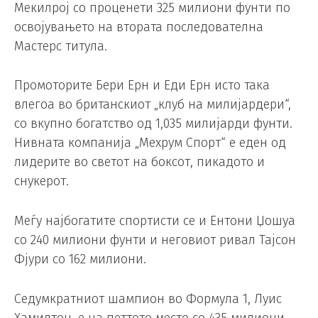
Мекилрој со проценети 325 милиони фунти по
освојувањето на втората последователна
Мастерс титула.
Промоторите Бери Ерн и Еди Ерн исто така
влегоа во британскиот „клуб на милијардери“,
со вкупно богатство од 1,035 милијарди фунти.
Нивната компанија „Мехрум Спорт“ е еден од
лидерите во светот на боксот, пикадото и
снукерот.
Меѓу најбогатите спортисти се и Ентони Џошуа
со 240 милиони фунти и неговиот ривал Тајсон
Фјури со 162 милиони.
Седумкратниот шампион во Формула 1, Луис