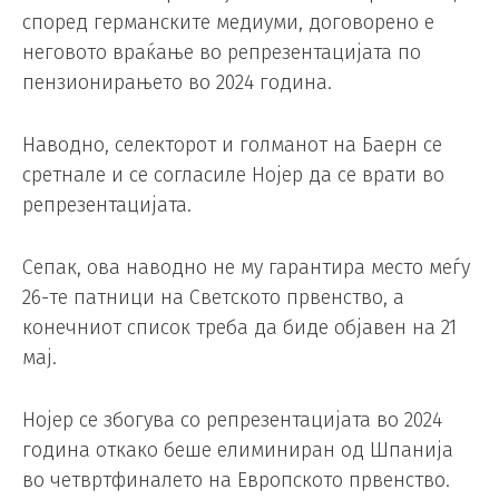
според германските медиуми, договорено е
неговото враќање во репрезентацијата по
пензионирањето во 2024 година.
Наводно, селекторот и голманот на Баерн се
сретнале и се согласиле Нојер да се врати во
репрезентацијата.
Сепак, ова наводно не му гарантира место меѓу
26-те патници на Светското првенство, а
конечниот список треба да биде објавен на 21
мај.
Нојер се збогува со репрезентацијата во 2024
година откако беше елиминиран од Шпанија
во четвртфиналето на Европското првенство.