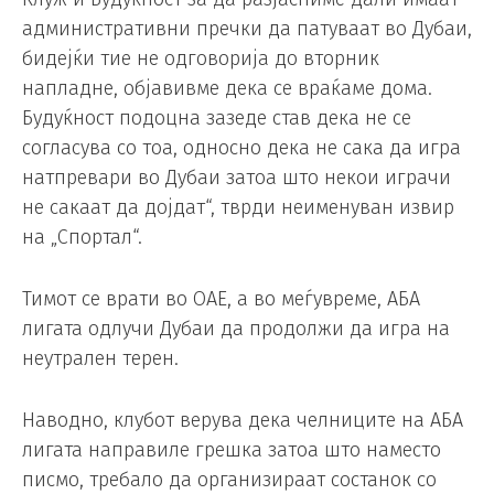
административни пречки да патуваат во Дубаи,
бидејќи тие не одговорија до вторник
напладне, објавивме дека се враќаме дома.
Будуќност подоцна зазеде став дека не се
согласува со тоа, односно дека не сака да игра
натпревари во Дубаи затоа што некои играчи
не сакаат да дојдат“, тврди неименуван извир
на „Спортал“.
Тимот се врати во ОАЕ, а во меѓувреме, АБА
лигата одлучи Дубаи да продолжи да игра на
неутрален терен.
Наводно, клубот верува дека челниците на АБА
лигата направиле грешка затоа што наместо
писмо, требало да организираат состанок со