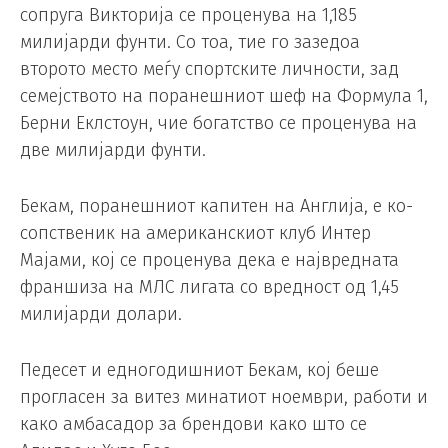
сопруга Викторија се проценува на 1,185
милијарди фунти. Со тоа, тие го зазедоа
второто место меѓу спортските личности, зад
семејството на поранешниот шеф на Формула 1,
Берни Еклстоун, чие богатство се проценува на
две милијарди фунти.
Бекам, поранешниот капитен на Англија, е ко-
сопственик на американскиот клуб Интер
Мајами, кој се проценува дека е највредната
франшиза на МЛС лигата со вредност од 1,45
милијарди долари.
Педесет и едногодишниот Бекам, кој беше
прогласен за витез минатиот ноември, работи и
како амбасадор за брендови како што се