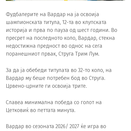
Фудбалерите на Вардар на ја освоија
шампионската титула, 12-та во клупската
историја и прва по пауза од шест години. Во
пресрет на последното коло, Вардар, стекна
недостижна предност во однос на сега
поранешниот првак, Струга Трим Лум.
За да ја обебеди титулата во 32-то коло, на
Вардар му беше потребен бод во Струга.
Црвено-црните ги освоија трите.
Славеа минимална победа со голот на
Цетковиќ во петтата минута.
Вардар во сезоната 2026/ 2027 ќе игра во