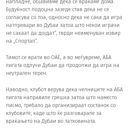
напладне, објавивме дека се враќаме дома.
Будуќност подоцна зазеде став дека не се
согласува со тоа, односно дека не сака да игра
натпревари во Дубаи затоа што некои играчи
не сакаат да дојдат“, тврди неименуван извир
на „Спортал“.
Тимот се врати во ОАЕ, а во меѓувреме, АБА
лигата одлучи Дубаи да продолжи да игра на
неутрален терен.
Наводно, клубот верува дека челниците на АБА
лигата направиле грешка затоа што наместо
писмо, требало да организираат состанок со
клубовите, каде што ќе разговарале за
враќањето на Дубаи во татковината.