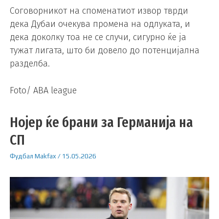
Соговорникот на споменатиот извор тврди
дека Дубаи очекува промена на одлуката, и
дека доколку тоа не се случи, сигурно ќе ја
тужат лигата, што би довело до потенцијална
разделба.
Foto/ ABA league
Нојер ќе брани за Германија на
СП
Фудбал
Makfax
/
15.05.2026