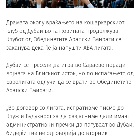
Драмата околу враќањето на кошаркарскиот
клуб од Дубаи во татковината продолжува.
Клубот од Обединетите Арапски Емирати се
заканува дека ќе ја напушти АБА лигата.
Дубаи се пресели да игра во Сараево поради
војната на Блискиот исток, но по испаѓањето од
Евролигата одлучи да се врати во Обединетите
Арапски Емирати.
„Во договор со лигата, испративме писмо до
Клуж и Будуќност за да разјасниме дали имаат
административни пречки да патуваат во Дубаи,
бидејќи тие не одговорија до вторник