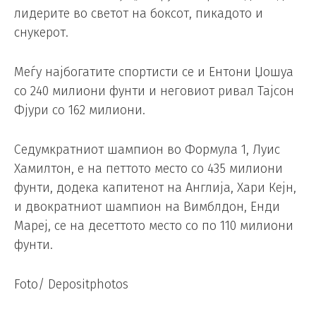
лидерите во светот на боксот, пикадото и
снукерот.
Меѓу најбогатите спортисти се и Ентони Џошуа
со 240 милиони фунти и неговиот ривал Тајсон
Фјури со 162 милиони.
Седумкратниот шампион во Формула 1, Луис
Хамилтон, е на петтото место со 435 милиони
фунти, додека капитенот на Англија, Хари Кејн,
и двократниот шампион на Вимблдон, Енди
Мареј, се на десеттото место со по 110 милиони
фунти.
Foto/ Depositphotos