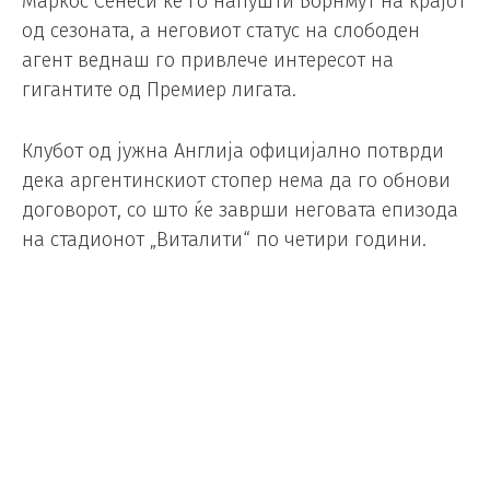
Маркос Сенеси ќе го напушти Борнмут на крајот
од сезоната, а неговиот статус на слободен
агент веднаш го привлече интересот на
гигантите од Премиер лигата.
Клубот од јужна Англија официјално потврди
дека аргентинскиот стопер нема да го обнови
договорот, со што ќе заврши неговата епизода
на стадионот „Виталити“ по четири години.
Сенеси пристигна во Борнмут во 2022 година од
Феенорд и за време на престојот во клубот
израсна во еден од најважните дефанзивни
играчи.
За четири сезони, тој одигра 126 натпревари во
сите натпреварувања и даде голем придонес за