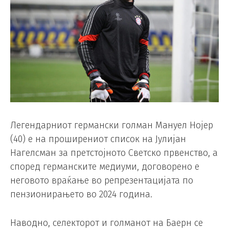
Легендарниот германски голман Мануел Нојер
(40) е на проширениот список на Јулијан
Нагелсман за претстојното Светско првенство, а
според германските медиуми, договорено е
неговото враќање во репрезентацијата по
пензионирањето во 2024 година.
Наводно, селекторот и голманот на Баерн се