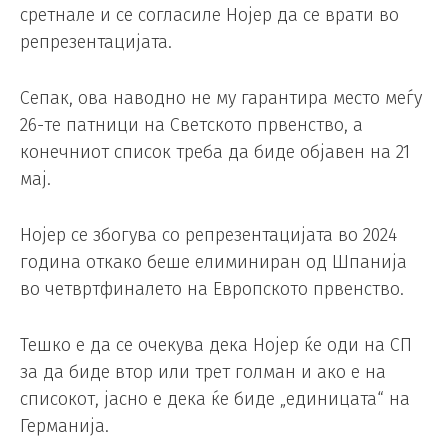
сретнале и се согласиле Нојер да се врати во
репрезентацијата.
Сепак, ова наводно не му гарантира место меѓу
26-те патници на Светското првенство, а
конечниот список треба да биде објавен на 21
мај.
Нојер се збогува со репрезентацијата во 2024
година откако беше елиминиран од Шпанија
во четвртфиналето на Европското првенство.
Тешко е да се очекува дека Нојер ќе оди на СП
за да биде втор или трет голман и ако е на
списокот, јасно е дека ќе биде „единицата“ на
Германија.