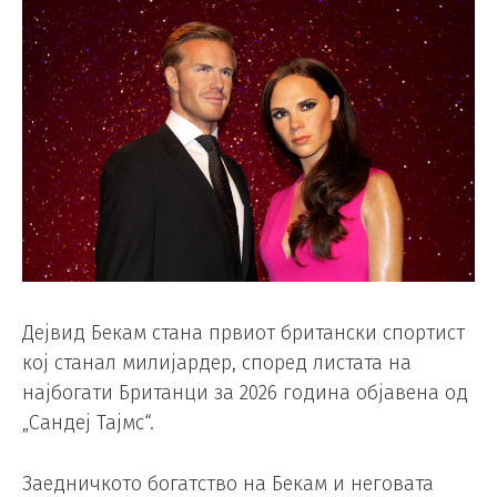
Дејвид Бекам стана првиот британски спортист
кој станал милијардер, според листата на
најбогати Британци за 2026 година објавена од
„Сандеј Тајмс“.
Заедничкото богатство на Бекам и неговата