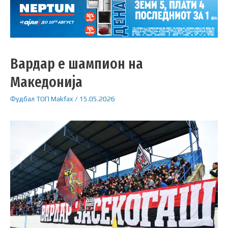
Вардар е шампион на
Македонија
Фудбал
ТОП
Makfax
/
15.05.2026