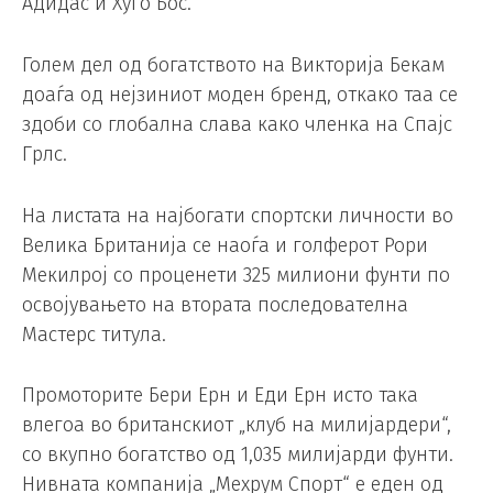
Адидас и Хуго Бос.
Голем дел од богатството на Викторија Бекам
доаѓа од нејзиниот моден бренд, откако таа се
здоби со глобална слава како членка на Спајс
Грлс.
На листата на најбогати спортски личности во
Велика Британија се наоѓа и голферот Рори
Мекилрој со проценети 325 милиони фунти по
освојувањето на втората последователна
Мастерс титула.
Промоторите Бери Ерн и Еди Ерн исто така
влегоа во британскиот „клуб на милијардери“,
со вкупно богатство од 1,035 милијарди фунти.
Нивната компанија „Мехрум Спорт“ е еден од