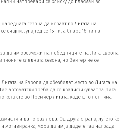
инални натпревари се блиску до пласман во
 наредната сезона да играат во Лигата на
 очајни. Јунајтед се 15-ти, а Спарс 16-ти на
 за да им овозможи на победниците на Лига Европа
мпионите следната сезона, но Венгер не се
игата на Европа да обезбедат место во Лигата на
. Тие автоматски треба да се квалификуваат за Лига
о кога сте во Премиер лигата, каде што пет тима
змисли и да го разгледа. Од друга страна, луѓето ќе
 и мотивирачка, мора да им ја дадете таа награда