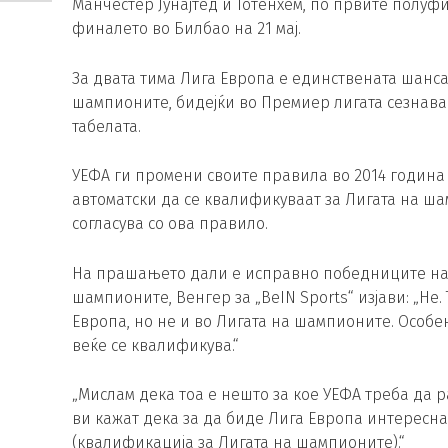
Манчестер Јунајтед и Тотенхем, по првите полуф
финалето во Билбао на 21 мај.
За двата тима Лига Европа е единствената шанса
шампионите, бидејќи во Премиер лигата сезнава се
табелата.
УЕФА ги промени своите правила во 2014 година
автоматски да се квалификуваат за Лигата на ша
согласува со ова правило.
На прашањето дали е исправно победниците на Л
шампионите, Венгер за „BeIN Sports“ изјави: „Не
Европа, но не и во Лигата на шампионите. Особен
веќе се квалификува.“
„Мислам дека тоа е нешто за кое УЕФА треба да ра
ви кажат дека за да биде Лига Европа интересна
(квалификација за Лигата на шампионите).“