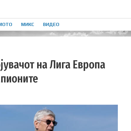
МОТО
МИКС
ВИДЕО
ојувачот на Лига Европа
мпионите