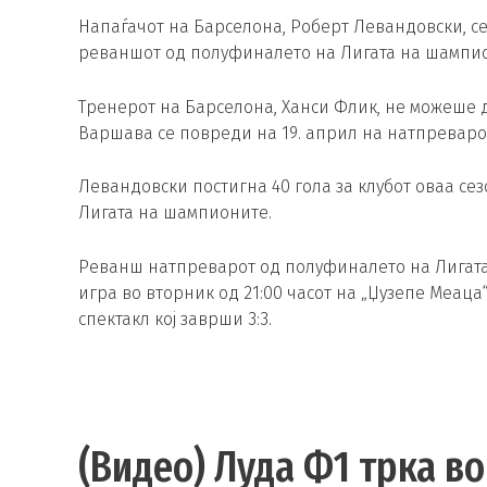
Напаѓачот на Барселона, Роберт Левандовски, с
реваншот од полуфиналето на Лигата на шампион
Тренерот на Барселона, Ханси Флик, не можеше 
Варшава се повреди на 19. април на натпреваро
Левандовски постигна 40 гола за клубот оваа сез
Лигата на шампионите.
Реванш натпреварот од полуфиналето на Лигата
игра во вторник од 21:00 часот на „Џузепе Меац
спектакл кој заврши 3:3.
(Видео) Луда Ф1 трка во