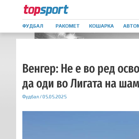
ФУДБАЛ
РАКОМЕТ
КОШАРКА
АВТО
Венгер: Не е во ред осв
да оди во Лигата на ша
Фудбал
/
05.05.2025