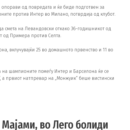
е опорави од повредата и ќе биде подготвен за
ите против Интер во Милано, потврдија од клубот.
да смета на Левандовски откако 36-годишникот од
т од Примера против Селта.
она, вклучувајќи 25 во домашното првенство и 11 во
 на шампионите помеѓу Интер и Барселона ќе се
а“, а првиот натпревар на „Монжуик“ беше вистински
 Мајами, во Лего болиди