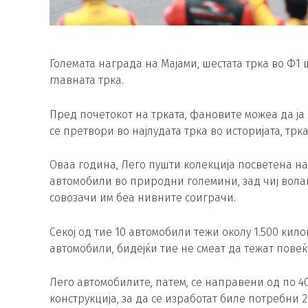
Големата награда на Мајами, шестата трка во Ф1
главната трка.
Пред почетокот на трката, фановите можеа да ја 
се претвори во најлудата трка во историјата, трк
Оваа година, Лего пушти колекција посветена на Ф
автомобили во природни големини, зад чиј вола
совозачи им беа нивните соиграчи.
Секој од тие 10 автомобили тежи околу 1.500 кил
автомобили, бидејќи тие не смеат да тежат повеќ
Лего автомобилите, патем, се направени од по 40
конструкција, за да се изработат биле потребни 2