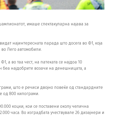
 шампионатот, имаше спектакуларна најава за
видат најинтересната парада што досега во Ф1, која
а во Лего автомобили.
1, а во таа чест, на патеката се најдоа 10
н беа најдобрите возачи на денешницата, а
ограми, што е речиси двојно повеќе од стандардните
е од 800 килограми.
0.000 коцки, кои се поставени околу челична
2.000 часа. Во изградбата учествувале 26 дизајнери и