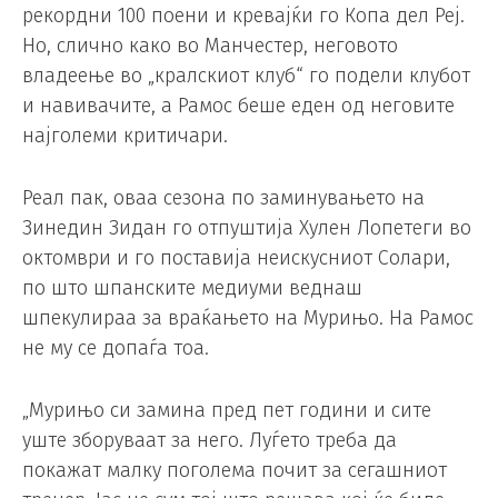
рекордни 100 поени и кревајќи го Копа дел Реј.
Но, слично како во Манчестер, неговото
владеење во „кралскиот клуб“ го подели клубот
и навивачите, а Рамос беше еден од неговите
најголеми критичари.
Реал пак, оваа сезона по заминувањето на
Зинедин Зидан го отпуштија Хулен Лопетеги во
октомври и го поставија неискусниот Солари,
по што шпанските медиуми веднаш
шпекулираа за враќањето на Мурињо. На Рамос
не му се допаѓа тоа.
„Мурињо си замина пред пет години и сите
уште зборуваат за него. Луѓето треба да
покажат малку поголема почит за сегашниот