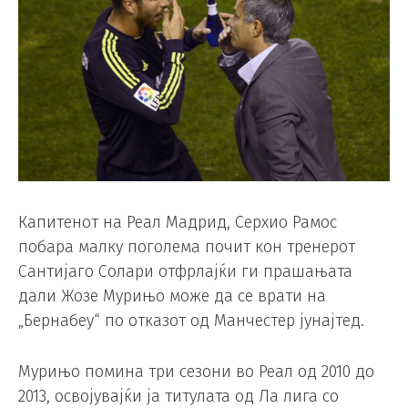
Капитенот на Реал Мадрид, Серхио Рамос
побара малку поголема почит кон тренерот
Сантијаго Солари отфрлајќи ги прашањата
дали Жозе Мурињо може да се врати на
„Бернабеу“ по отказот од Манчестер јунајтед.
Мурињо помина три сезони во Реал од 2010 до
2013, освојувајќи ја титулата од Ла лига со