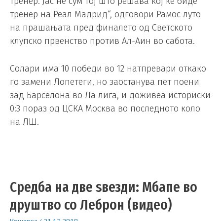
тренер. Јас не сум тој што решава кој ќе биде
тренер на Реал Мадрид“, одговори Рамос луто
на прашањата пред финалето од Светското
клупско првенство против Ал-Аин во сабота.
Солари има 10 победи во 12 натпревари откако
го замени Лопетеги, но заостанува пет поени
зад Барселона во Ла лига, и доживеа историски
0:3 пораз од ЦСКА Москва во последното коло
на ЛШ.
Средба на две ѕвезди: Мбапе во
друштво со Леброн (видео)
Кошарка
/
21.12.2018