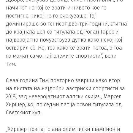
начинот на кој се врати и нивото кое го
постигна никој не го очекуваше. Тој
доминираше во тенисот две-три години, стигна
до крајната цел со титулата од Ролан Гарос и
најверојатно почувствува дупка како некој кој
остварил сѐ. Но, тоа како се врати потоа, е тоа
го можат само најголемите спортисти“, вели
Тим.
Оваа година Тим повторно заврши како втор
на листата на најдобри австриски спортисти за
2018, зад неверојатниот алпски скијач, Марсел
Хиршер, кој по седми пат ја освои титулата од
Светскиот куп.
„Хиршер првпат стана олимписки шампион и