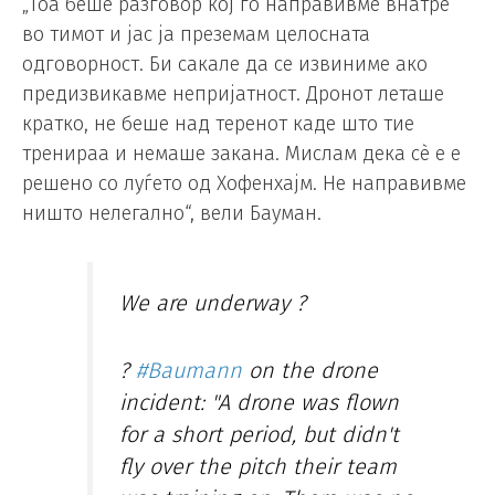
„Тоа беше разговор кој го направивме внатре
во тимот и јас ја преземам целосната
одговорност. Би сакале да се извиниме ако
предизвикавме непријатност. Дронот леташе
кратко, не беше над теренот каде што тие
тренираа и немаше закана. Мислам дека сѐ е е
решено со луѓето од Хофенхајм. Не направивме
ништо нелегално“, вели Бауман.
We are underway ?️
?️
#Baumann
on the drone
incident: "A drone was flown
for a short period, but didn't
fly over the pitch their team