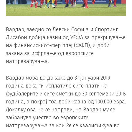
Вардар, заедно со Левски Софија и Спортинг
Лисабон добија казни од УЕФА за прекршување
на финансискиот-фер плеј (ФФП), и доби
закана за исфрлање од европските
натпреварувања.
Вардар мора да докаже до 31 јануари 2019
година дека ги исплатило сите плати на
фудбалерите и сите сметки до 30 септември 2018
година, а покрај тоа доби казна од 100.000 евра.
Доколку ова не се направи, на Вардар му се
забранува учество во европските
натпреварувања за кои ќе се квалификува во