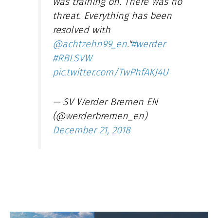
was training on. There was no
threat. Everything has been
resolved with
@achtzehn99_en
."
#werder
#RBLSVW
pic.twitter.com/TwPhfAKJ4U
— SV Werder Bremen EN
(@werderbremen_en)
December 21, 2018