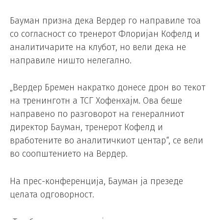
Бауман призна дека Вердер го направиле тоа
со согласност со тренерот Флоријан Кофелд и
аналитичарите на клубот, но вели дека не
направиле ништо нелегално.
„Вердер Бремен накратко донесе дрон во текот
на тренинготн а ТСГ Хофенхајм. Ова беше
направено по разговорот на генералниот
директор Бауман, тренерот Кофелд и
вработените во аналитичкиот центар“, се вели
во соопштението на Вердер.
На прес-конференција, Бауман ја презеде
целата одговорност.