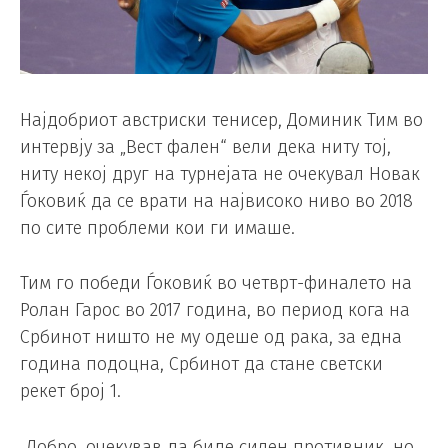
Најдобриот австриски тенисер, Доминик Тим во
интервју за „Вест фален“ вели дека ниту тој,
ниту некој друг на турнејата не очекувал Новак
Ѓоковиќ да се врати на највисоко ниво во 2018
по сите проблеми кои ги имаше.
Тим го победи Ѓоковиќ во четврт-финалето на
Ролан Гарос во 2017 година, во период кога на
Србинот ништо не му одеше од рака, за една
година подоцна, Србинот да стане светски
рекет број 1.
„Добро, очекував да биде силен противник, но