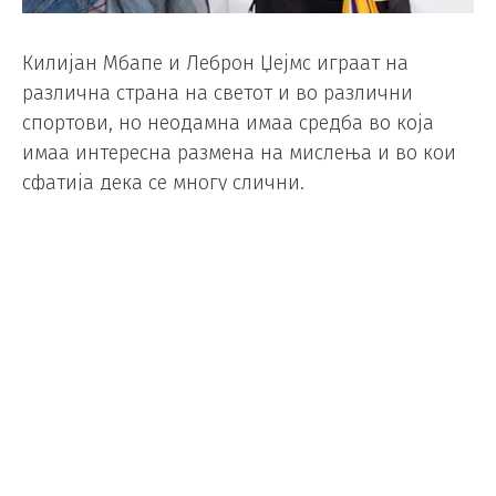
Килијан Мбапе и Леброн Џејмс играат на
различна страна на светот и во различни
спортови, но неодамна имаа средба во која
имаа интересна размена на мислења и во кои
сфатија дека се многу слични.
Џејмс беше во Париз како дел од неговата
турнеја „Повеќе од спортист“ и си размени
дресови со Мбапе, кој вчера наполни 20
години.
– На 18 години двајцата станавте спортски
ѕвезди, како ви се смени животот?
Џејмс: Најголемата промена е тоа што сè што