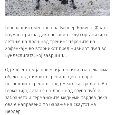
Генералниот менаџер на Вердер Бремен, Франк
Бауман призна дека неговиот клуб организирал
летање на дрон над тренинг-терените на
Хофенхајм во вторникот пред нивниот дуел во
Бундеслигата, кој заврши 1:1.
Од Хофенхајм ја известија полицијата дека има
објект над нивниот тренинг-центар при
последниот тренинг пред мечот во средата. Во
Германија, летање на дрон над група луѓе е
забрането и германските медиуми тврдеа дека
ова е направено по барање на скаутот на
Вердер.