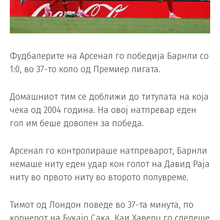
Фудбалерите на Арсенал го победија Барнли со
1:0, во 37-то коло од Премиер лигата.
Домашниот тим се доближи до титулата на која
чека од 2004 година. На овој натпревар еден
гол им беше доволен за победа.
Арсенал го контролираше натпреварот, Барнли
немаше ниту еден удар кон голот на Давид Раја
ниту во првото ниту во второто полувреме.
Тимот од Лондон поведе во 37-та минута, по
корнерот на Букајо Сака, Каи Хаверц го следеше