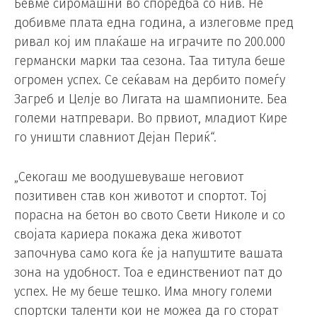
Бевме сиромашни во споредба со нив. Не
добивме плата една година, а излеговме пред
ривал кој им плаќаше на играчите по 200.000
германски марки таа сезона. Таа титула беше
огромен успех. Се сеќавам на дербито помеѓу
Загреб и Целје во Лигата на шампионите. Беа
големи натпревари. Во првиот, младиот Кире
го уништи славниот Дејан Периќ“.
„Секогаш ме воодушевуваше неговиот
позитивен став кон животот и спортот. Тој
порасна на бетон во свото Свети Николе и со
својата кариера покажа дека животот
започнува само кога ќе ја напуштите вашата
зона на удобност. Тоа е единствениот пат до
успех. Не му беше тешко. Има многу големи
спортски таленти кои не можеа да го сторат