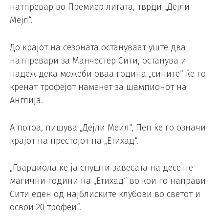
натпревар во Премиер лигата, тврди „Дејли
Мејл“.
До крајот на сезоната остануваат уште два
натпревари за Манчестер Сити, останува и
надеж дека можеби оваа година „сините“ ќе го
кренат трофејот наменет за шампионот на
Англија.
А потоа, пишува „Дејли Меил“, Пеп ќе го означи
крајот на престојот на „Етихад“.
„Гвардиола ќе ја спушти завесата на десетте
магични години на „Етихад“ во кои го направи
Сити еден од најблиските клубови во светот и
освои 20 трофеи“.