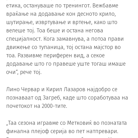
етика, остануваше по тренингот. Вежбавме
враќање на додавање кон десното крило,
шутирање, извртување и вртење, како што
велеше тој. Тоа беше и остана негова
специјалност. Кога замавнува, а потоа прави
движење со тупаница, тој остана мајстор во
тоа. Развивме периферен вид, а секое
додавање што го правеше уште тогаш имаше
очи“, рече тој.
Лино Червар и Кирил Лазаров најдобро се
познаваат од Загреб, каде што соработуваа на
почетокот на 2000-тите.
„Таа сезона игравме со Метковиќ во познатата
финална плејоф серија во пет натпревари.