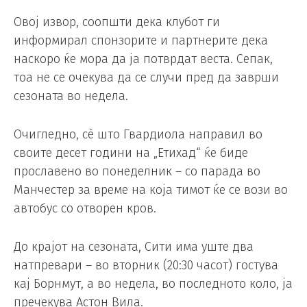
Овој извор, соопшти дека клубот ги
информирал спонзорите и партнерите дека
наскоро ќе мора да ја потврдат веста. Сепак,
тоа не се очекува да се случи пред да заврши
сезоната во недела.
Очигледно, сè што Гвардиола направил во
своите десет години на „Етихад“ ќе биде
прославено во понеделник – со парада во
Манчестер за време на која тимот ќе се вози во
автобус со отворен кров.
До крајот на сезоната, Сити има уште два
натпревари – во вторник (20:30 часот) гостува
кај Борнмут, а во недела, во последното коло, ја
пречекува Астон Вила.