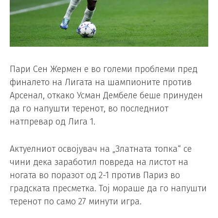
Пари Сен Жермен е во големи проблеми пред
финалето на Лигата на шампионите против
Арсенал, откако Усман Дембеле беше принуден
да го напушти теренот, во последниот
натпревар од Лига 1.
Актуелниот освојувач на „Златната топка“ се
чини дека заработил повреда на листот на
ногата во поразот од 2-1 против Париз во
градската пресметка. Тој мораше да го напушти
теренот по само 27 минути игра.