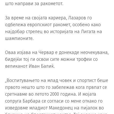
што направи за ракометот.
За време на својата кариера, Лазаров го
одбележа европскиот ракомет, особено како
најдобар стрелец во историјата на Лигата на
шампионите.
Оваа изјава на Червар е донекаде неочекувана,
бидејќи тој ги освои сите можни трофеи со
великанот Иван Балиќ.
„Воспитувањето на млад човек и спортист беше
првото нешто што го забележав кога првпат се
сретнавме во летото 2000 година. И мојата
сопруга Барбара се согласи со мене откако го
изведовме младиот Македонец на пијалок во