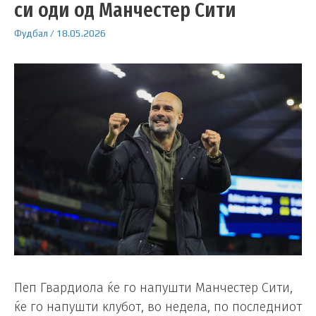
си оди од Манчестер Сити
Фудбал
/
18.05.2026
Пеп Гвардиола ќе го напушти Манчестер Сити,
ќе го напушти клубот, во недела, по последниот