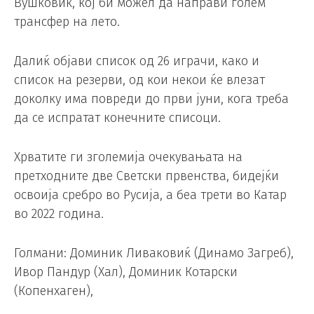
Вушковиќ, кој би можел да направи голем
трансфер на лето.
Далиќ објави список од 26 играчи, како и
список на резерви, од кои некои ќе влезат
доколку има повреди до први јуни, кога треба
да се испратат конечните списоци.
Хрватите ги зголемија очекувањата на
претходните две Светски првенства, бидејќи
освоија сребро во Русија, а беа трети во Катар
во 2022 година.
Голмани: Доминик Ливаковиќ (Динамо Загреб),
Ивор Пандур (Хал), Доминик Котарски
(Копенхаген),