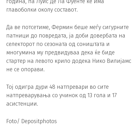
година, па Луис Де Ла Фуенте ќе има
главоболки околу составот.
Да ве потсетиме, Фермин беше меѓу сигурните
патници до повредата, ја доби довербата на
селекторот по сезоната од соништата и
многумина му предвидуваа дека ќе биде
стартер на левото крило додека Нико Вилијамс
не се опорави.
Тој одигра дури 48 натпревари во сите
натпреварувања со учинок од 13 гола и 17
асистенции.
Foto/ Depositphotos