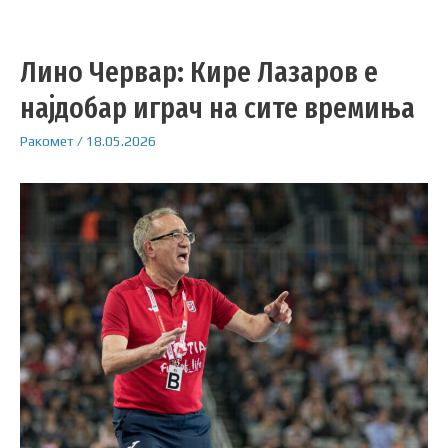
Лино Червар: Кире Лазаров е
најдобар играч на сите времиња
Ракомет
/
18.05.2026