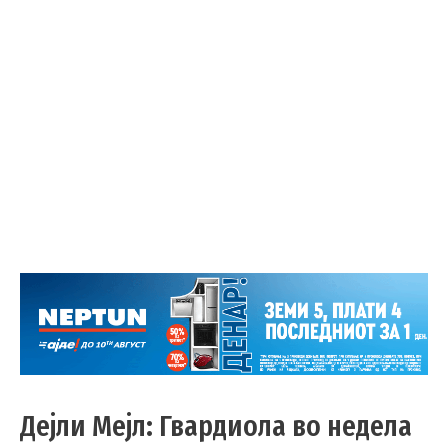
Дејли Мејл: Гвардиола во недела