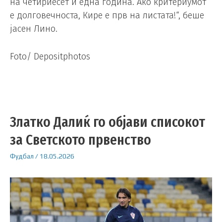
на четириесет и една година. Ако критериумот
е долговечноста, Кире е прв на листата!“, беше
јасен Лино.
Foto/ Depositphotos
Златко Далиќ го објави списокот
за Светското првенство
Фудбал
/
18.05.2026