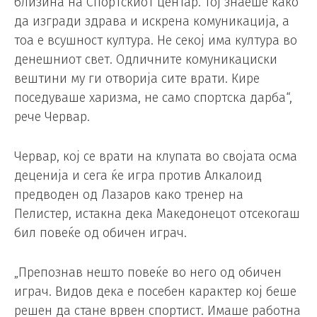
близина на Спортскиот центар. Тој знаеше како
да изгради здрава и искрена комуникација, а
тоа е всушност култура. Не секој има култура во
денешниот свет. Одличните комуникациски
вештини му ги отворија сите врати. Кире
поседуваше харизма, не само спортска дарба“,
рече Червар.
Червар, кој се врати на клупата во својата осма
деценија и сега ќе игра против Алкалоид
предводен од Лазаров како тренер на
Пелистер, истакна дека Македонецот отсекогаш
бил повеќе од обичен играч.
„Препознав нешто повеќе во него од обичен
играч. Видов дека е посебен карактер кој беше
решен да стане врвен спортист. Имаше работна