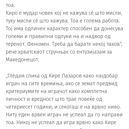
тоа.
Киро е мудар човек кој не кажува сè што мисли,
туку мисли сè што кажува. Тоа е голема работа.
Тој има одличен карактер способен да донесува
големи и правилни одлуки на и надвор од
теренот. Феномен. Треба да барате некој таков“,
рече хрватскиот стручњак со ентузијазам за
Македонецот.
„Гледам слика од Кире Лазаров како најдобар
играч на сите времиња, ако се земат предвид
критериумите на играчот како комплетна
личност и вредност што трае повеќе од
четириесет години, и секогаш е на врвно ниво.
Ниту еден врвен играч не успеал да го направи
тоа. Никој не успеал да игра врвно како Кире