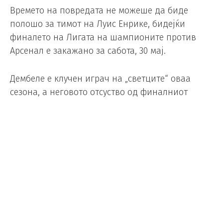
Времето на повредата не можеше да биде
полошо за тимот на Луис Енрике, бидејќи
финалето на Лигата на шампионите против
Арсенал е закажано за сабота, 30 мај.
Дембеле е клучен играч на „светците“ оваа
сезона, а неговото отсуство од финалниот
натпревар би бил сериозен удар за тимот.
Луис Енрике изгледаше оптимистички по
натпреварот.
„Добро е. Се надевам дека не е ништо
сериозно“, рече стратегот на ПСЖ.
Додека клубот не го објави официјалниот