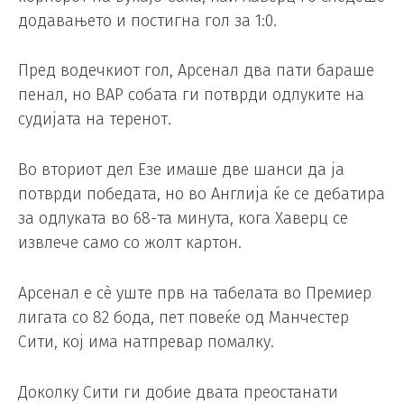
додавањето и постигна гол за 1:0.
Пред водечкиот гол, Арсенал два пати бараше
пенал, но ВАР собата ги потврди одлуките на
судијата на теренот.
Во вториот дел Езе имаше две шанси да ја
потврди победата, но во Англија ќе се дебатира
за одлуката во 68-та минута, кога Хаверц се
извлече само со жолт картон.
Арсенал е сè уште прв на табелата во Премиер
лигата со 82 бода, пет повеќе од Манчестер
Сити, кој има натпревар помалку.
Доколку Сити ги добие двата преостанати