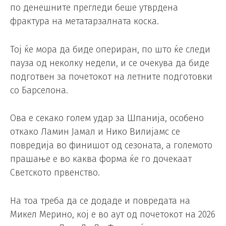
по денешните прегледи беше утврдена
фрактура на метатарзалната коска.
Тој ќе мора да биде опериран, по што ќе следи
пауза од неколку недели, и се очекува да биде
подготвен за почетокот на летните подготовки
со Барселона.
Ова е секако голем удар за Шпанија, особено
откако Ламин Јамал ​​и Нико Вилијамс се
повредија во финишот од сезоната, а големото
прашање е во каква форма ќе го дочекаат
Светското првенство.
На тоа треба да се додаде и повредата на
Микел Мерино, кој е во аут од почетокот на 2026