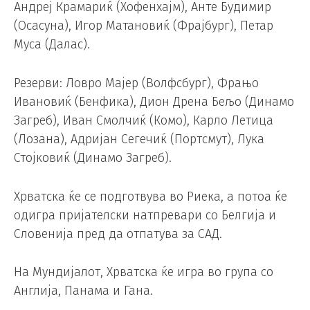
Андреј Крамариќ (Хофенхајм), Анте Будимир
(Осасуна), Игор Матановиќ (Фрајбург), Петар
Муса (Далас).
Резерви: Ловро Мајер (Волфсбург), Фрањо
Ивановиќ (Бенфика), Дион Дрена Бељо (Динамо
Загреб), Иван Смолчиќ (Комо), Карло Летица
(Лозана), Адријан Сегечиќ (Портсмут), Лука
Стојковиќ (Динамо Загреб).
Хрватска ќе се подготвува во Риека, а потоа ќе
одигра пријателски натпревари со Белгија и
Словенија пред да отпатува за САД.
На Мундијалот, Хрватска ќе игра во група со
Англија, Панама и Гана.