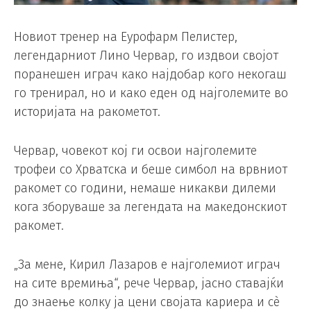
Новиот тренер на Еурофарм Пелистер,
легендарниот Лино Червар, го издвои својот
поранешен играч како најдобар кого некогаш
го тренирал, но и како еден од најголемите во
историјата на ракометот.
Червар, човекот кој ги освои најголемите
трофеи со Хрватска и беше симбол на врвниот
ракомет со години, немаше никакви дилеми
кога зборуваше за легендата на македонскиот
ракомет.
„За мене, Кирил Лазаров е најголемиот играч
на сите времиња“, рече Червар, јасно ставајќи
до знаење колку ја цени својата кариера и сè