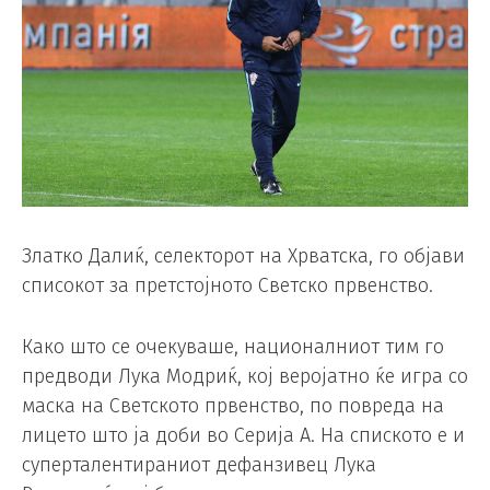
Златко Далиќ, селекторот на Хрватска, го објави
списокот за претстојното Светско првенство.
Како што се очекуваше, националниот тим го
предводи Лука Модриќ, кој веројатно ќе игра со
маска на Светското првенство, по повреда на
лицето што ја доби во Серија А. На спиското е и
суперталентираниот дефанзивец Лука