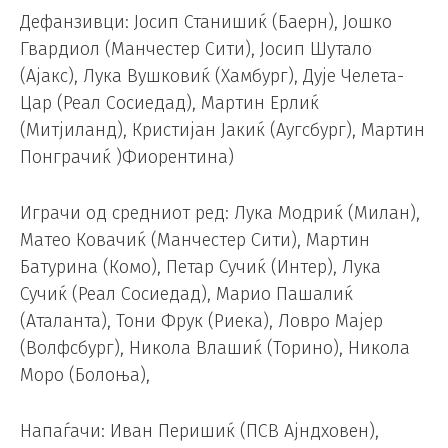
Дефанзивци: Јосип Станишиќ (Баерн), Јошко
Гвардиол (Манчестер Сити), Јосип Шутало
(Ајакс), Лука Вушковиќ (Хамбург), Дује Челета-
Цар (Реал Сосиедад), Мартин Ерлиќ
(Митјиланд), Кристијан Јакиќ (Аугсбург), Мартин
Понграчиќ )Фиорентина)
Играчи од средниот ред: Лука Модриќ (Милан),
Матео Ковачиќ (Манчестер Сити), Мартин
Батурина (Комо), Петар Сучиќ (Интер), Лука
Сучиќ (Реал Сосиедад), Марио Пашалиќ
(Аталанта), Тони Фрук (Риека), Ловро Мајер
(Волфсбург), Никола Влашиќ (Торино), Никола
Моро (Болоња),
Напаѓачи: Иван Перишиќ (ПСВ Ајндховен),