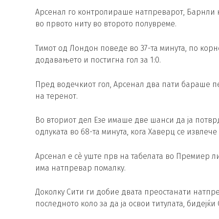
Арсенал го контролираше натпреварот, Барнли н
во првото ниту во второто полувреме.
Тимот од Лондон поведе во 37-та минута, по корн
додавањето и постигна гол за 1:0.
Пред водечкиот гол, Арсенал два пати бараше пе
на теренот.
Во вториот дел Езе имаше две шанси да ја потврд
одлуката во 68-та минута, кога Хаверц се извлече
Арсенал е сè уште прв на табелата во Премиер лиг
има натпревар помалку.
Доколку Сити ги добие двата преостанати натпре
последното коло за да ја освои титулата, бидејќи 