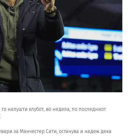
 го напушти клубот, во недела, по последниот
.
евари за Манчестер Сити, останува и надеж дека