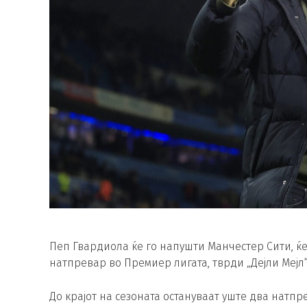
Пеп Гвардиола ќе го напушти Манчестер Сити, ќе
натпревар во Премиер лигата, тврди „Дејли Мејл“
До крајот на сезоната остануваат уште два натпр