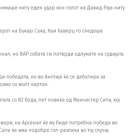
емаше ниту еден удар кон голот на Давид Раја ниту
ерот на Букајо Сака, Каи Хаверц го следеше
нал, но ВАР собата ги потврди одлуките на судијата
и победата, но во Англија ќе се дебатира за
 само со жолт картон.
ата со 82 бода, пет повеќе од Манчестер Сити, кој
вари, на Арсенал ќе му биде потребна победа во
Сити ќе има подобра гол-разлика во тој случај.