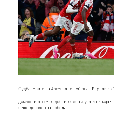
Фудбалерите на Арсенал го победија Барнли со 1:
Домашниот тим се доближи до титулата на која че
беше доволен за победа.