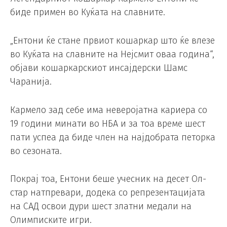
биде примен во Куќата на славните.
„Ентони ќе стане првиот кошаркар што ќе влезе
во Куќата на славните на Нејсмит оваа година“,
објави кошаркарскиот инсајдерски Шамс
Чаранија.
Кармело зад себе има неверојатна кариера со
19 години минати во НБА и за тоа време шест
пати успеа да биде член на најдобрата петорка
во сезоната.
Покрај тоа, Ентони беше учесник на десет Ол-
стар натпревари, додека со репрезентацијата
на САД освои дури шест златни медали на
Олимписките игри.