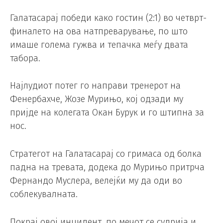
Галатасарај победи како гостин (2:1) во четврт-
финалето на ова натпреварување, по што
имаше голема гужва и тепачка меѓу двата
табора.
Најлудиот потег го направи тренерот на
Фенербахче, Жозе Мурињо, кој одзади му
пријде на колегата Окан Бурук и го штипна за
нос.
Стратегот на Галатасарај со гримаса од болка
падна на тревата, додека до Мурињо притрча
Фернандо Муслера, велејќи му да оди во
соблекувалната.
Покрај овој инцидент, по мечот се судрија и