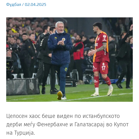
Фудбал
/
02.04.2025
Целосен хаос беше виден по истанбулското
дерби меѓу Фенербахче и Галатасарај во Купот
на Турција.