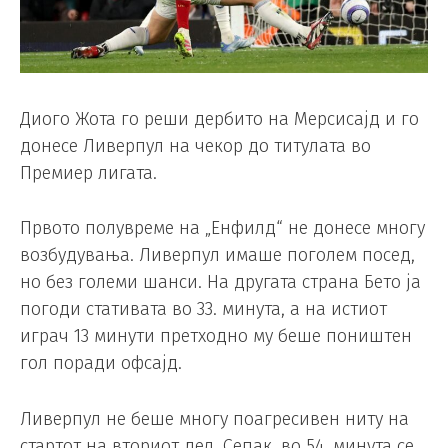
Диого Жота го реши дербито на Мерсисајд и го
донесе Ливерпул на чекор до титулата во
Премиер лигата.
Првото полувреме на „Енфилд“ не донесе многу
возбудувања. Ливерпул имаше поголем посед,
но без големи шанси. На другата страна Бето ја
погоди стативата во 33. минута, а на истиот
играч 13 минути претходно му беше поништен
гол поради офсајд.
Ливерпул не беше многу поагресивен ниту на
стартот на вториот дел. Сепак, во 54. минута се