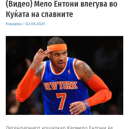
(Видео) Мело Ентони влегува во
Куќата на славните
Кошарка
/
02.04.2025
Легендарниот кошаркар Кармело Ентони ќе