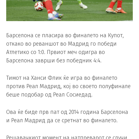
Барселона се пласира во финалето на Купот,
откако во реваншот во Мадрид го победи
Атлетико со 1:0. Првиот меч одигра во
Барселона заврши без победник 4:4.
Тимот на Ханси Флик ќе игра во финалето
против Реал Мадрид, кој во своето полуфинале
беше подобар од Реал Сосиедад.
Ова ќе биде прв пат од 2014 година Барселона
и Реал Мадрид да се сретнат во финалето.
Решавачкиот момент на натпреварот се случи