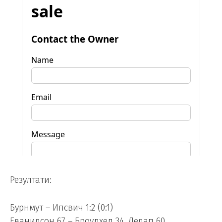
Резултати:
Бурнмут – Ипсвич 1:2 (0:1)
Еванилсон 67 – Броудхед 34, Делап 60