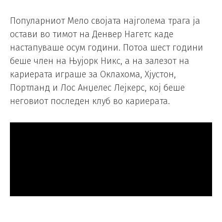
Популарниот Мело својата најголема трага ја
остави во тимот на Денвер Нагетс каде
настапуваше осум години. Потоа шест години
беше член на Њујорк Никс, а на залезот на
кариерата играше за Оклахома, Хјустон,
Портланд и Лос Анџелес Лејкерс, кој беше
неговиот последен клуб во кариерата.