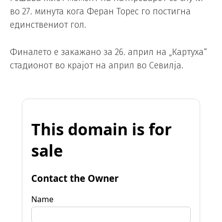
во 27. минута кога Феран Торес го постигна
единствениот гол.
Финалето е закажано за 26. април на „Картуха“
стадионот во крајот на април во Севилја.