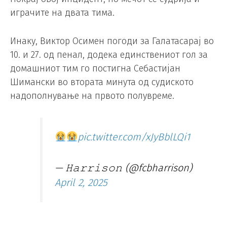
играчите на двата тима.
Инаку, Виктор Осимен погоди за Галатасарај во
10. и 27. од пенал, додека единствениот гол за
домашниот тим го постигна Себастијан
Шимански во втората минута од судиското
надополнување на првото полувреме.
pic.twitter.com/xJyBblLQi1
— 𝙷𝚊𝚛𝚛𝚒𝚜𝚘𝚗 (@fcbharrison)
April 2, 2025