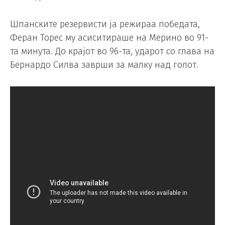
Шпанските резервисти ја режираа победата,
Феран Торес му асиситираше на Мерино во 91-
та минута. До крајот во 96-та, ударот со глава на
Бернардо Силва заврши за малку над голот.