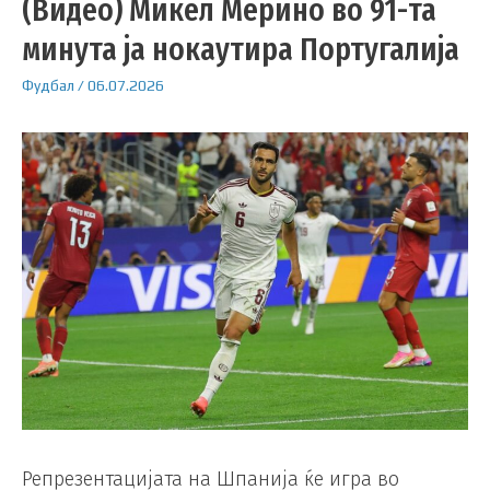
(Видео) Микел Мерино во 91-та
минута ја нокаутира Португалија
Фудбал
/
06.07.2026
Репрезентацијата на Шпанија ќе игра во