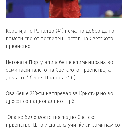
Кристијано Роналдо (41) нема по добро да го
памети својот последен настап на Светското
првенство.
Неговата Португалија беше елиминирана во
осминафиналето на Светското првенство, а
„џелатот“ беше Шпанија (1:0).
Ова беше 233-ти натпревар за Кристијано во
дресот со националниот грб.
„Ова ќе биде моето последно Светско
првенство. Што и да се случи, ќе си заминам со