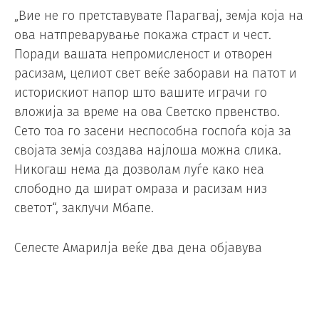
„Вие не го претставувате Парагвај, земја која на
ова натпреварување покажа страст и чест.
Поради вашата непромисленост и отворен
расизам, целиот свет веќе заборави на патот и
историскиот напор што вашите играчи го
вложија за време на ова Светско првенство.
Сето тоа го засени неспособна госпоѓа која за
својата земја создава најлоша можна слика.
Никогаш нема да дозволам луѓе како неа
слободно да шират омраза и расизам низ
светот“, заклучи Мбапе.
Селесте Амарилја веќе два дена објавува
контроверзни пораки насочени кон
францускиот напаѓач. Повод беше
осминафиналниот натпревар во кој тимот на