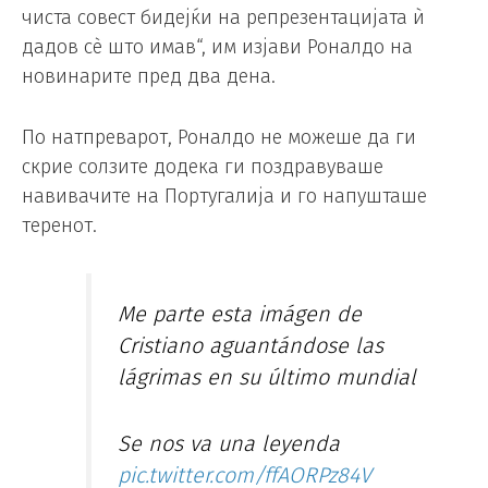
чиста совест бидејќи на репрезентацијата ѝ
дадов сè што имав“, им изјави Роналдо на
новинарите пред два дена.
По натпреварот, Роналдо не можеше да ги
скрие солзите додека ги поздравуваше
навивачите на Португалија и го напушташе
теренот.
Me parte esta imágen de
Cristiano aguantándose las
lágrimas en su último mundial
Se nos va una leyenda
pic.twitter.com/ffAORPz84V