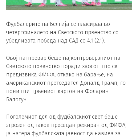
Фудбалерите на Белгија се пласираа во
четвртфиналето на Светското првенство со
убедливата победа над САД со 4:1 (2:1).
Овој натпревар беше најконтроверзниот на
Светското првенство поради хаосот што се
предизвика ФИФА, откако на барање, на
американскиот претседател Доналд Трамп, го
поништи црвениот картон на Фоларин
Балогун.
Поголемиот дел од фудбалскиот свет беше
згрозен од таков преседан режиран од ФИФА,
ја натера фудбалската јавност да навива за