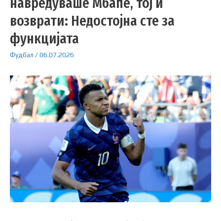
навредуваше Мбапе, тој ѝ
возврати: Недостојна сте за
функцијата
Фудбал
/
06.07.2026