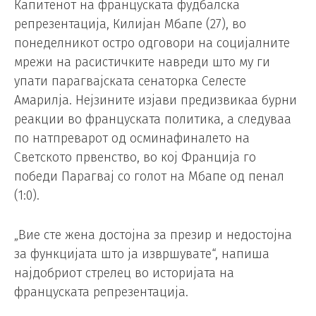
Капитенот на француската фудбалска
репрезентација, Килијан Мбапе (27), во
понеделникот остро одговори на социјалните
мрежи на расистичките навреди што му ги
упати парагвајската сенаторка Селесте
Амарилја. Нејзините изјави предизвикаа бурни
реакции во француската политика, а следуваа
по натпреварот од осминафиналето на
Светското првенство, во кој Франција го
победи Парагвај со голот на Мбапе од пенал
(1:0).
„Вие сте жена достојна за презир и недостојна
за функцијата што ја извршувате“, напиша
најдобриот стрелец во историјата на
француската репрезентација.