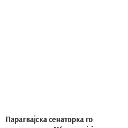
Парагвајска сенаторка го