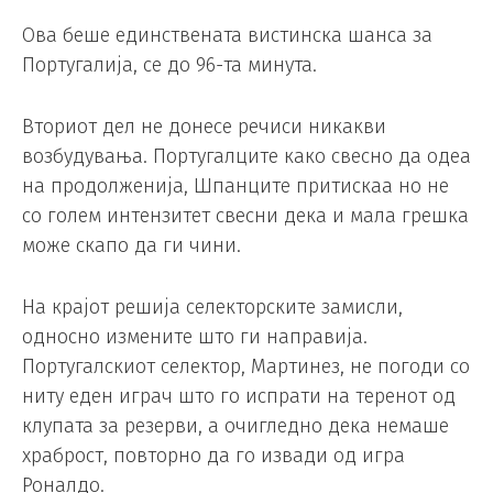
Ова беше единствената вистинска шанса за
Португалија, се до 96-та минута.
Вториот дел не донесе речиси никакви
возбудувања. Португалците како свесно да одеа
на продолженија, Шпанците притискаа но не
со голем интензитет свесни дека и мала грешка
може скапо да ги чини.
На крајот решија селекторските замисли,
односно измените што ги направија.
Португалскиот селектор, Мартинез, не погоди со
ниту еден играч што го испрати на теренот од
клупата за резерви, а очигледно дека немаше
храброст, повторно да го извади од игра
Роналдо.