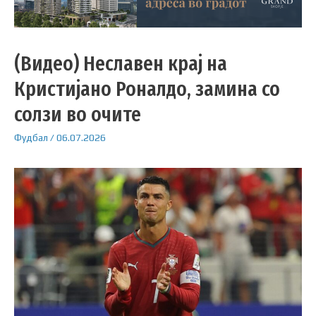
(Видео) Неславен крај на
Кристијано Роналдо, замина со
солзи во очите
Фудбал
/
06.07.2026