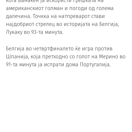
кога Ванакен ја искористи грешката на
американскиот голман и погоди од голема
далечина. Точкка на натпреварот стави
најдобриот стрелец во историјата на Белгија,
Лукаку во 93-та минута.
Белгија во четвртфиналето ќе игра против
Шпанија, која претходно со голот на Мерино во
91-та минута ја испрати дома Португалија.