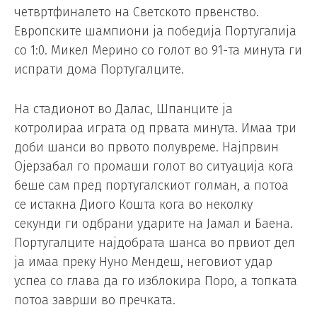
четвртфиналето на Светското првенство.
Европските шампиони ја победија Португалија
со 1:0. Микел Мерино со голот во 91-та минута ги
испрати дома Португалците.
На стадионот во Далас, Шпанците ја
котролираа играта од првата минута. Имаа три
доби шанси во првото полувреме. Најпрвин
Ојерзабал го промаши голот во ситуација кога
беше сам пред португалскиот голман, а потоа
се истакна Диого Кошта кога во неколку
секунди ги одбрани ударите на Јамал и Баена.
Португалците најдобрата шанса во првиот дел
ја имаа преку Нуно Мендеш, неговиот удар
успеа со глава да го изблокира Поро, а топката
потоа заврши во пречката.