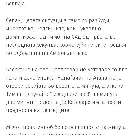
Белгија.
Сепак, целата ситуација само го разбуди
инаетот кај Белгијците, кои буквално
доминираа над тимот на САД од првата до
последната секунда, користејќи ги сите грешки
во одбраната на Американците.
Блескаше на овој натпревар Де Кетеларе со два
гола и асистенција. Напаѓачот на Аталанта ја
отвори серијата во деветтата минута, а откако
Тимлан „случајно“ изедначи во 31-та минута,
две минути подоцна Де Кетеларе им ја врати
предноста на Белгијците.
Мечот практичноб беше решен во 57-та минута