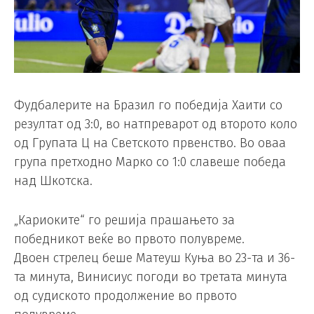
Фудбалерите на Бразил го победија Хаити со
резултат од 3:0, во натпреварот од второто коло
од Групата Ц на Светското првенство. Во оваа
група претходно Марко со 1:0 славеше победа
над Шкотска.
„Кариоките“ го решија прашањето за
победникот веќе во првото полувреме.
Двоен стрелец беше Матеуш Куња во 23-та и 36-
та минута, Винисиус погоди во третата минута
од судиското продолжение во првото