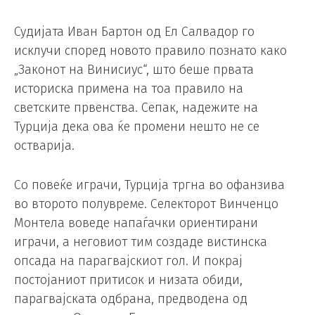
Судијата Иван Бартон од Ел Салвадор го
исклучи според новото правило познато како
„Законот на Винисиус“, што беше првата
историска примена на тоа правило на
светските првенства. Сепак, надежите на
Турција дека ова ќе промени нешто не се
остварија.
Со повеќе играчи, Турција тргна во офанзива
во второто полувреме. Селекторот Винченцо
Монтела воведе напаѓачки ориентирани
играчи, а неговиот тим создаде вистинска
опсада на парагвајскиот гол. И покрај
постојаниот притисок и низата обиди,
парагвајската одбрана, предводена од