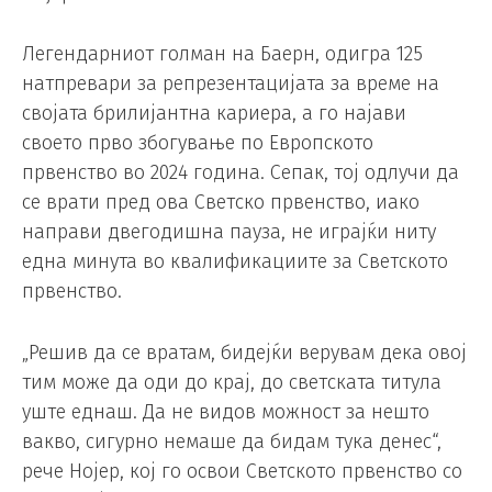
Легендарниот голман на Баерн, одигра 125
натпревари за репрезентацијата за време на
својата брилијантна кариера, а го најави
своето прво збогување по Европското
првенство во 2024 година. Сепак, тој одлучи да
се врати пред ова Светско првенство, иако
направи двегодишна пауза, не играјќи ниту
една минута во квалификациите за Светското
првенство.
„Решив да се вратам, бидејќи верувам дека овој
тим може да оди до крај, до светската титула
уште еднаш. Да не видов можност за нешто
вакво, сигурно немаше да бидам тука денес“,
рече Нојер, кој го освои Светското првенство со