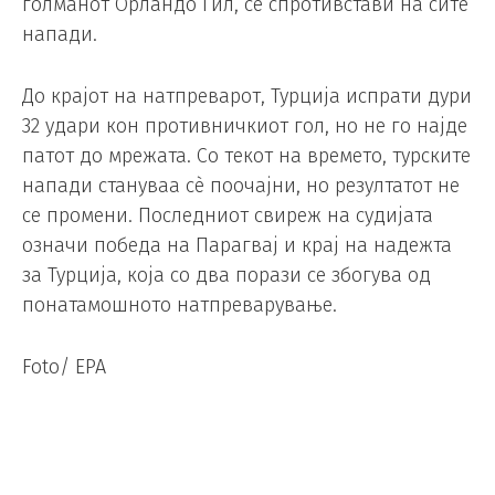
голманот Орландо Гил, се спротивстави на сите
напади.
До крајот на натпреварот, Турција испрати дури
32 удари кон противничкиот гол, но не го најде
патот до мрежата. Со текот на времето, турските
напади стануваа сè поочајни, но резултатот не
се промени. Последниот свиреж на судијата
означи победа на Парагвај и крај на надежта
за Турција, која со два порази се збогува од
понатамошното натпреварување.
Foto/ EPA