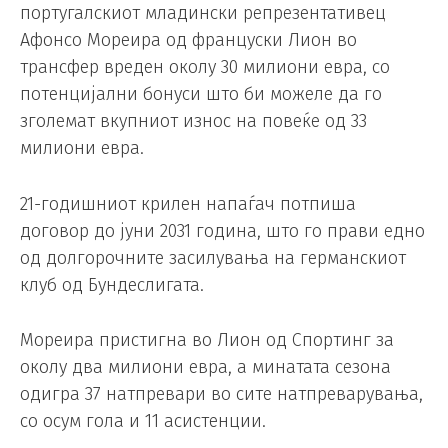
португалскиот младински репрезентативец
Афонсо Мореира од француски Лион во
трансфер вреден околу 30 милиони евра, со
потенцијални бонуси што би можеле да го
зголемат вкупниот износ на повеќе од 33
милиони евра.
21-годишниот крилен напаѓач потпиша
договор до јуни 2031 година, што го прави едно
од долгорочните засилувања на германскиот
клуб од Бундеслигата.
Мореира пристигна во Лион од Спортинг за
околу два милиони евра, а минатата сезона
одигра 37 натпревари во сите натпреварувања,
со осум гола и 11 асистенции.