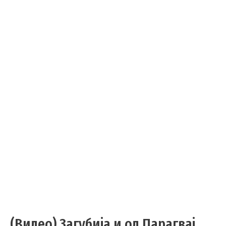
(Видео) Загубија и од Парагвај,