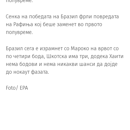
полувреме.
Сенка на победата на Бразил фрли повредата
на Рафиња кој беше заменет во првото
полувреме.
Бразил сега е израмнет со Мароко на врвот со
по четири бода, Шкотска има три, додека Хаити
нема бодови и нема никакви шанси да дојде
до нокаут фазата.
Foto/ EPA