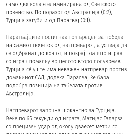
само две кола е елиминирана од Светското
првенство. По поразот од Австралија (0:2),
Турција загуби и од Парагвај (0:1).
Парагвајците постигнаа гол вреден за победа
на самиот почеток од натпреварот, а успеаја да
се одбранат до крајот, и покрај тоа што играа
со играч помалку во целото второ полувреме.
Турција сè уште има неважен натпревар против
домаќинот САД, додека Парагвај ќе бара
подобра позиција на табелата против
Австралија.
Натпреварот започна шокантно за Турција.
Веќе по 65 секунди од играта, Матијас Галарза
со прецизен удар од околу дваесет метри го