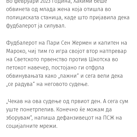
Во февруари 2023 година, Хакими беше
обвинета од млада жена која отишла во
полициската станица, каде што пријавила дека
фудбалерот ја силувал.
Фудбалерот на Пари Сен Жермен и капитен на
Мароко, чиј тим го игра својот втор натпревар
на Светското првенство против Шкотска во
петокот навечер, постојано ги отфрла
обвинувањата како „лажни“ и сега вели дека
„се радува“ на неговото судење.
„Чекав на ова судење од првиот ден. А сега сум
уште понетрпелив. Конечно ќе можам да
зборувам“, напиша дефанзивецот на ПСЖ на
социјалните мрежи.