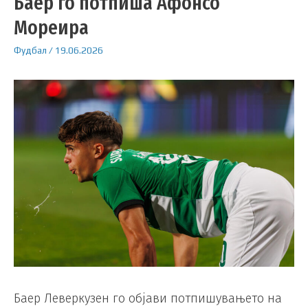
Баер го потпиша Афонсо
Мореира
Фудбал
/
19.06.2026
Баер Леверкузен го објави потпишувањето на