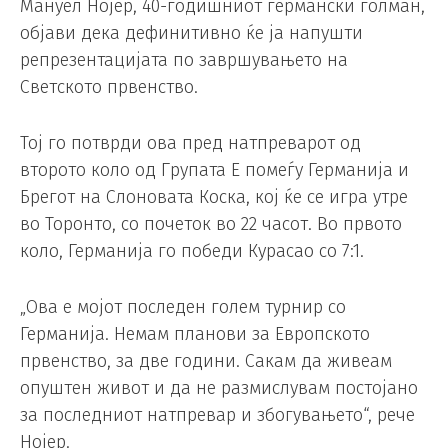
Мануел Нојер, 40-годишниот германски голман,
објави дека дефинитивно ќе ја напушти
репрезентацијата по завршувањето на
Светското првенство.
Тој го потврди ова пред натпреварот од
второто коло од Групата Е помеѓу Германија и
Брегот на Слоновата Коска, кој ќе се игра утре
во Торонто, со почеток во 22 часот. Во првото
коло, Германија го победи Курасао со 7:1.
„Ова е мојот последен голем турнир со
Германија. Немам планови за Европското
првенство, за две години. Сакам да живеам
опуштен живот и да не размислувам постојано
за последниот натпревар и збогувањето“, рече
Нојер.