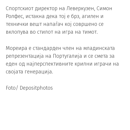
Спортскиот директор на Леверкузен, Симон
Ролфес, истакна дека тој е брз, агилен и
технички вешт напаѓач кој совршено се
вклопува во стилот на игра на тимот.
Мореира е стандарден член на младинската
репрезентација на Португалија и се смета за
еден од најперспективните крилни играчи на
својата генерација.
Foto/ Depositphotos
Интер комплетира три големи