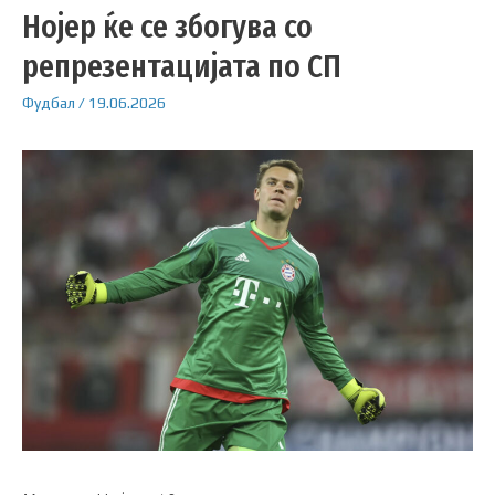
Нојер ќе се збогува со
репрезентацијата по СП
Фудбал
/
19.06.2026