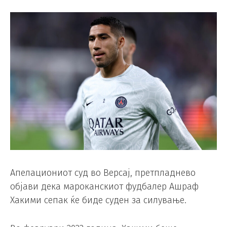
Апелациониот суд во Версај, претпладнево
објави дека мароканскиот фудбалер Ашраф
Хакими сепак ќе биде суден за силување.