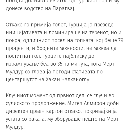
погоди долниот лев агол од турскиот гол и му
донесе водство на Парагвај.
Откако го примија голот, Турција ја презеде
иницијативата и доминираше на теренот, но и
покрај одличниот посед на топката, кој беше 79
проценти, и бројните можности, не можеа да
постигнат гол. Турците најблиску до
израмнување беа во 35-та минута, кога Мерт
Мулдур со глава ја погоди стативата по
центаршутот на Хакан Чалханоглу.
Клучниот момент од првиот дел, се случи во
судиското продолжение. Мигел Алмирон доби
директен црвен картон откако, покривајќи ја
устата со раката, му зборуваше нешто на Мерт
Мулдур.