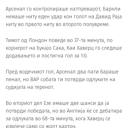
Арсенал го контролираше натпреварот, Барнли
немаше ниту еден удар кон голот на Давид Раја
ниту во првото ниту во второто полувреме.
Тимот од Лондон поведе во 37-та минута, по
корнерот на Букајо Сака, Каи Хаверц го следеше
додавањето и постигна гол за 1:0.
Пред водечкиот гол, Арсенал два пати бараше
пенал, но ВАР собата ги потврди одлуките на
судијата на теренот.
Во вториот дел Езе имаше две шанси да ја
потврди победата, но во Англија ќе се дебатира
за одлуката во 68-та минута, кога Хаверц се
извлече само со жолт картон.