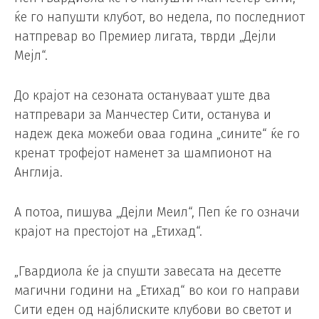
ќе го напушти клубот, во недела, по последниот
натпревар во Премиер лигата, тврди „Дејли
Мејл“.
До крајот на сезоната остануваат уште два
натпревари за Манчестер Сити, останува и
надеж дека можеби оваа година „сините“ ќе го
кренат трофејот наменет за шампионот на
Англија.
А потоа, пишува „Дејли Меил“, Пеп ќе го означи
крајот на престојот на „Етихад“.
„Гвардиола ќе ја спушти завесата на десетте
магични години на „Етихад“ во кои го направи
Сити еден од најблиските клубови во светот и