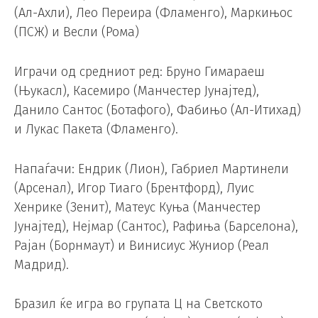
(Ал-Ахли), Лео Переира (Фламенго), Маркињос
(ПСЖ) и Весли (Рома)
Играчи од средниот ред: Бруно Гимараеш
(Њукасл), Касемиро (Манчестер Јунајтед),
Данило Сантос (Ботафого), Фабињо (Ал-Итихад)
и Лукас Пакета (Фламенго).
Напаѓачи: Ендрик (Лион), Габриел Мартинели
(Арсенал), Игор Тиаго (Брентфорд), Луис
Хенрике (Зенит), Матеус Куња (Манчестер
Јунајтед), Нејмар (Сантос), Рафиња (Барселона),
Рајан (Борнмаут) и Винисиус Жуниор (Реал
Мадрид).
Бразил ќе игра во групата Ц на Светското