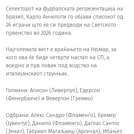
Селекторот на фудбалската репрезентација на
Бразил, Карло Анчелоти го објави списокот од
26 играчи што ќе ги предводи на Светското
првенство во 2026 година.
Најголемата вест е враќањето на Нејмар, за
кого ова ќе биде четврти настап на СП, а
воедно и прв повик под водство на
италијанскиот стручњак.
Голмани: Алисон (Ливерпул), Едерсон
(Фенербахче) и Вевертон (Гремио)
Одбрана: Алекс Сандро (Фламенго), Бремер
(Јувентус), Данило (Фламенго), Даглас Сантос
(Зенит), Габриел Магаљаеш (Арсенал), Ибањез