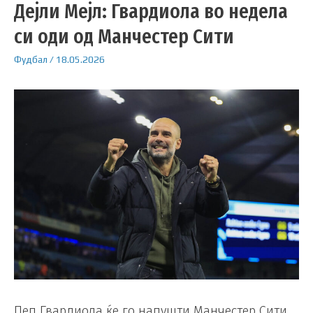
Дејли Мејл: Гвардиола во недела
си оди од Манчестер Сити
Фудбал
/
18.05.2026
Пеп Гвардиола ќе го напушти Манчестер Сити,