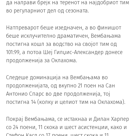
да налрави брејк на теренот на најдобриот тим
во регуларниот дел од сезоната.
Натпреварот беше изедначен, а во финишот
беше исклучително драматичен, Вембањама
постигна кошл за водство на својот тим од
101:99, а потоа Шеј Гилџис-Александер донесе
продолженија за Оклахома.
Следеше доминација на Вембањама во
продолженијата, од вкупно 21 поен на Сан
Антонио Спарс во две продолженија, тој
постигна 14 (колку и целиот тим на Оклахома).
Покрај Вембањама, се истакнаа и Дилан Харпер
со 24 поени, 11 скока и шест асистенции, како и
Стефон Касл со 17 поени, шест скока и 11