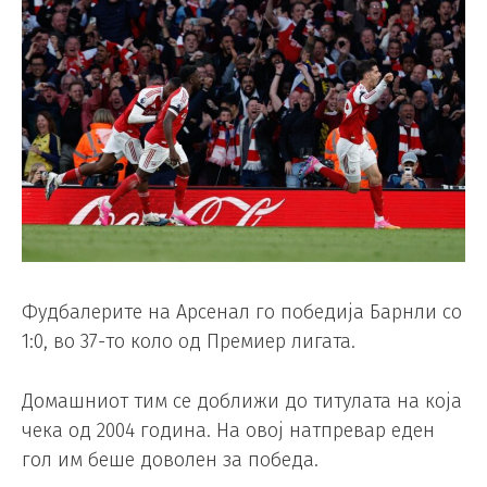
Фудбалерите на Арсенал го победија Барнли со
1:0, во 37-то коло од Премиер лигата.
Домашниот тим се доближи до титулата на која
чека од 2004 година. На овој натпревар еден
гол им беше доволен за победа.