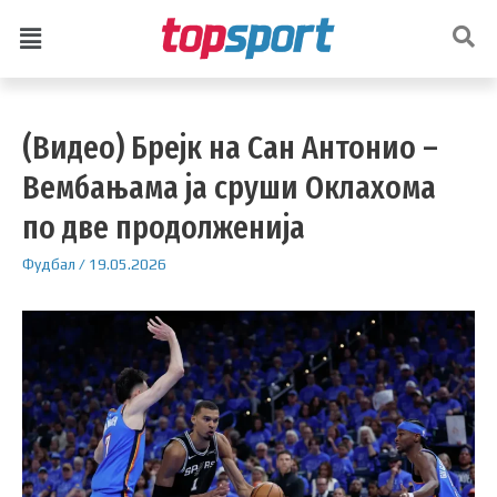
(Видео) Брејк на Сан Антонио –
Вембањама ја сруши Оклахома
по две продолженија
Фудбал
/
19.05.2026