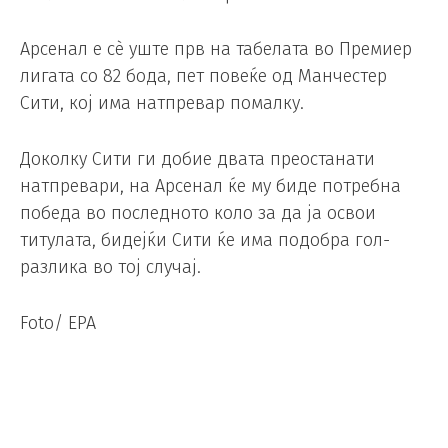
Арсенал е сè уште прв на табелата во Премиер
лигата со 82 бода, пет повеќе од Манчестер
Сити, кој има натпревар помалку.
Доколку Сити ги добие двата преостанати
натпревари, на Арсенал ќе му биде потребна
победа во последното коло за да ја освои
титулата, бидејќи Сити ќе има подобра гол-
разлика во тој случај.
Foto/ EPA