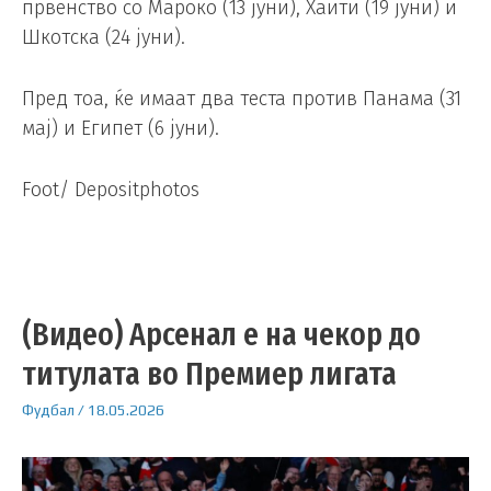
првенство со Мароко (13 јуни), Хаити (19 јуни) и
Шкотска (24 јуни).
Пред тоа, ќе имаат два теста против Панама (31
мај) и Египет (6 јуни).
Foot/ Depositphotos
(Видео) Арсенал е на чекор до
титулата во Премиер лигата
Фудбал
/
18.05.2026