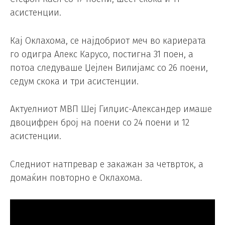
асистенции.
Кај Оклахома, се најдобриот меч во кариерата
го одигра Алекс Карусо, постигна 31 поен, а
потоа следуваше Џејлен Вилијамс со 26 поени,
седум скока и три асистенции.
Актуелниот МВП Шеј Гилџис-Александер имаше
двоцифрен број на поени со 24 поени и 12
асистенции.
Следниот натпревар е закажан за четврток, а
домаќин повторно е Оклахома.