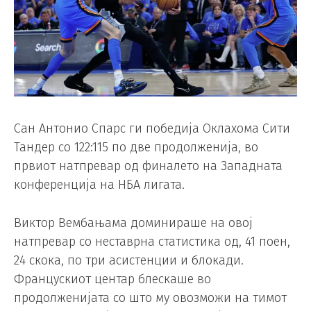
Сан Антонио Спарс ги победија Оклахома Сити
Тандер со 122:115 по две продолженија, во
првиот натпревар од финалето на Западната
конференција на НБА лигата.
Виктор Вембањама доминираше на овој
натпревар со неставрна статистика од, 41 поен,
24 скока, по три асистенции и блокади.
Францускиот центар блескаше во
продолженијата со што му овозможи на тимот