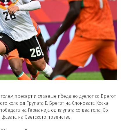
голем пресврт и славеше пбеда во дуелот со Брегот
ото коло од Групата Е. Брегот на Слоновата Коска
победата на Германија од клупата со два гола. Со
 фазата на Светското првенство.