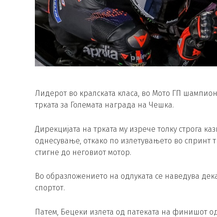
Лидерот во кралската класа, во Мото ГП шампион
трката за Големата награда на Чешка.
Дирекцијата на трката му изрече толку строга ка
однесување, откако по излетувањето во спринт трк
стигне до неговиот мотор.
Во образложението на одлуката се наведува дек
спортот.
Патем, Бецеки излета од патеката на финишот од 