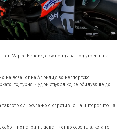
атот, Марко Бецеки, е суспендиран од утрешната
зна на возачот на Априлија за неспортско
ата, тој турна и удри стјуард кој се обидуваше да
а таквото однесување е спротивно на интересите на
саботниот спринт, деветтиот во сезоната, кога го