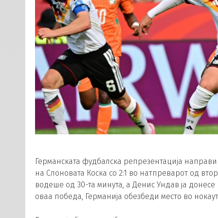
Германската фудбалска репрезентација направи 
на Слоновата Коска со 2:1 во натпреварот од втор
водеше од 30-та минута, а Денис Ундав ја донесе 
оваа победа, Германија обезбеди место во нокаут