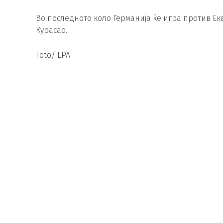
Во последното коло Германија ќе игра против Екв
Курасао.
Foto/ EPA