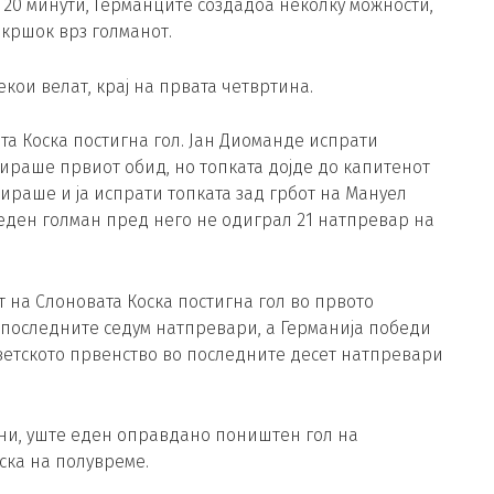
20 минути, Германците создадоа неколку можности,
кршок врз голманот.
екои велат, крај на првата четвртина.
ата Коска постигна гол. Јан Диоманде испрати
ираше првиот обид, но топката дојде до капитенот
гираше и ја испрати топката зад грбот на Мануел
ниеден голман пред него не одиграл 21 натпревар на
т на Слоновата Коска постигна гол во првото
 последните седум натпревари, а Германија победи
ветското првенство во последните десет натпревари
ни, уште еден оправдано поништен гол на
ска на полувреме.