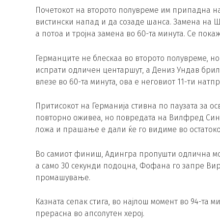
Почетокот на второто полувреме им припадна на
вистински напад и да созаде шанса. Замена на Ш
а потоа и тројна замена во 60-та минута. Се пока
Германците не блескаа во второто полувреме, но 
испрати одличен центаршут, а Дениз Ундав брили
влезе во 60-та минута, ова е неговиот 11-ти натп
Притисокот на Германија стивна по паузата за о
повторно оживеа, но повредата на Вилфред Синг
ложа и прашање е дали ќе го видиме во остатоко
Во самиот финиш, Адингра пропушти одлична можн
а само 30 секунди подоцна, Фофана го запре Вир
промашување.
Казната сепак стига, во најлош момент во 94-та м
прерасна во апсолутен херој.