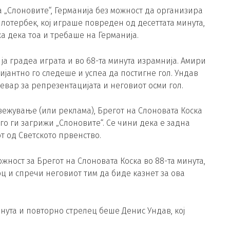
 „Слоновите“, Германија без можност да организира
лотербек, кој играше повреден од десеттата минута,
жа дека тоа и требаше на Германија.
ја градеа играта и во 68-та минута израмнија. Амири
јантно го следеше и успеа да постигне гол. Ундав
ревар за репрезентацијата и неговиот осми гол.
свежување (или реклама), Брегот на Слоновата Коска
о ги загрижи „Слоновите“. Се чини дека е задна
т од Светското првенство.
ост за Брегот на Слоновата Коска во 88-та минута,
ц и спречи неговиот тим да биде казнет за ова
инута и повторно стрелец беше Денис Ундав, кој