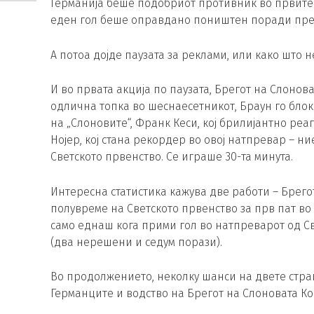
Германија беше подобриот противник во првите 
еден гол беше оправдано поништен поради пре
А потоа дојде паузата за реклами, или како што н
И во првата акција по паузата, Брегот на Слонов
одлична топка во шеснаесетникот, Браун го блок
на „Слоновите“, Франк Кеси, кој брилијантно реа
Нојер, кој стана рекордер во овој натпревар – 
Светското првенство. Се играше 30-та минута.
Интересна статистика кажува две работи – Брего
полувреме на Светското првенство за прв пат во
само еднаш кога прими гол во натпреварот од С
(два нерешени и седум порази).
Во продолжението, неколку шанси на двете стра
Германците и водство на Брегот на Слоновата Ко