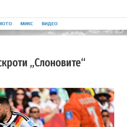
МОТО
МИКС
ВИДЕО
 скроти „Слоновите“