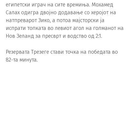
египетски играч на сите времиња. Мохамед
Салах одигра двојно додавање со херојот на
натпреварот Зико, а потоа мајсторски ја
испрати топката во левиот агол на голманот на
Нов Зеланд за пресврт и водство од 2:1.
Резервата Трезеге стави точка на победата во
82-та минута.