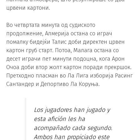
црвени картони.
Во четвртата минута од судиското
продолжение, Алмерија остана со играч
помалку бидејќи Талис доби директен црвен
картон груб старт. Потоа, Малага остана со
десет играчи пет минути подоцна, кога Арон
Очоа доби втор жолт картон поради прекршок.
Претходно пласман во Ла Лига изборија Расинг
Сантандер и Депортиво Ла Коруња.
Los jugadores han jugado y
esta afición les ha
acompañado cada segundo.
Ambos han propiciado este