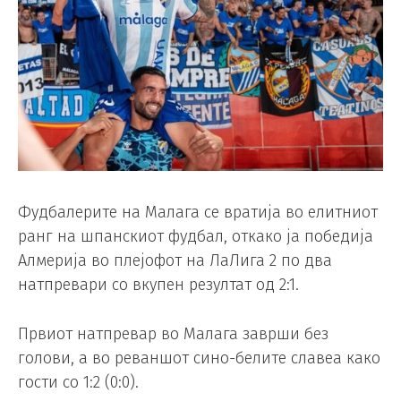
Фудбалерите на Малага се вратија во елитниот
ранг на шпанскиот фудбал, откако ја победија
Алмерија во плејофот на ЛаЛига 2 по два
натпревари со вкупен резултат од 2:1.
Првиот натпревар во Малага заврши без
голови, а во реваншот сино-белите славеа како
гости со 1:2 (0:0).