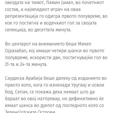
ѕвездата на тимот, Ламин Јамал, во почетниот
состав, а најмладиот играч на оваа
репрезентација го одигра првото полувреме, во
кое го постигна и водечкиот гол за својата
селекција, во десеттата минута.
Во центарот на вниманието беше Микел
Ојразабал, кој имаше четири шанси во првото
полувреме, искористи две, постигнувајќи гол во
21-та и 24-та минута.
Саудиска Арабија беше далеку од изданието во
првото коло, кога го изненади Уругвај и освои
бод. Сепак, се покажа дека немаат што да
бараат во овој натпревар, но дефинитивно ќе
имаат шанса во дуелот од последното коло со
Зелено’ртските Острови.