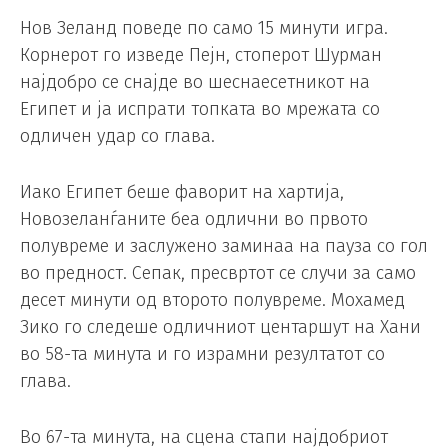
Нов Зеланд поведе по само 15 минути игра.
Корнерот го изведе Пејн, стоперот Шурман
најдобро се снајде во шеснаесетникот на
Египет и ја испрати топката во мрежата со
одличен удар со глава.
Иако Египет беше фаворит на хартија,
Новозеланѓаните беа одлични во првото
полувреме и заслужено заминаа на пауза со гол
во предност. Сепак, пресвртот се случи за само
десет минути од второто полувреме. Мохамед
Зико го следеше одличниот центаршут на Хани
во 58-та минута и го израмни резултатот со
глава.
Во 67-та минута, на сцена стапи најдобриот