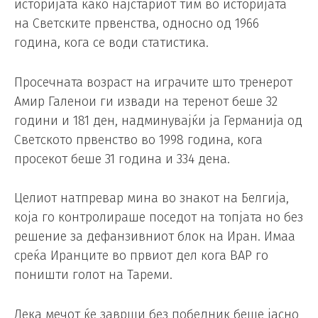
историјата како најстариот тим во историјата
на Светските првенства, односно од 1966
година, кога се води статистика.
Просечната возраст на играчите што тренерот
Амир Галенои ги извади на теренот беше 32
години и 181 ден, надминувајќи ја Германија од
Светското првенство во 1998 година, кога
просекот беше 31 година и 334 дена.
Целиот натпревар мина во знакот на Белгија,
која го контролираше поседот на топјата но без
решение за дефанзивниот блок на Иран. Имаа
среќа Иранците во првиот дел кога ВАР го
поништи голот на Тареми.
Дека мечот ќе заврши без победник беше јасно