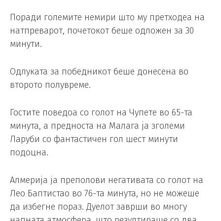
Поради големите немири што му претходеа на
натпреварот, почетокот беше одложен за 30
минути.
Одлуката за победникот беше донесена во
второто полувреме.
Гостите поведоа со голот на Чупете во 65-та
минута, а предноста на Малага ја зголеми
Ларуби со фантастичен гол шест минути
подоцна.
Алмерија ја преполови негативата со голот на
Лео Баптистао во 76-та минута, но не можеше
да избегне пораз. Дуелот заврши во многу
напната атмосфера, што резултираше со два