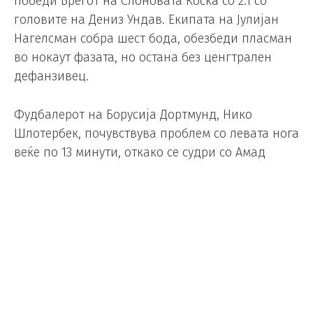
победи Брегот на Слоновата Коска со 2:1 со
головите на Дениз Ундав. Екипата на Јулијан
Нагелсман собра шест бода, обезбеди пласман
во нокаут фазата, но остана без ценгтрален
дефанзивец.
Фудбалерот на Борусија Дортмунд, Нико
Шлотербек, почувствува проблем со левата нога
веќе по 13 минути, откако се судри со Амад
Дијало. Лекарите му ставија мраз на глуждот и
тој стисна заби до крајот на полувремето.
Но, на почетокот од второто полувреме,
играчот на Реал Мадрид, Антонио Ридигер,
влезе на негово место.
„Засега не изгледа добро“, рече селекторот на