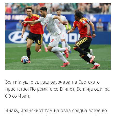
Белгија уште еднаш разочара на Светското
првенство. По ремито со Египет, Белгија одигра
0:0 со Иран.
Инаку, иранскиот тим на оваа средба влезе во