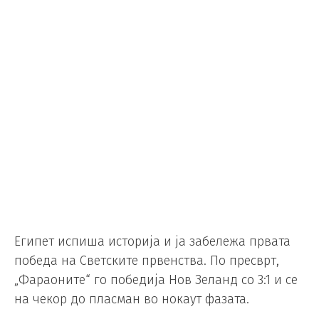
Египет испиша историја и ја забележа првата
победа на Светските првенства. По пресврт,
„Фараоните“ го победија Нов Зеланд со 3:1 и се
на чекор до пласман во нокаут фазата.