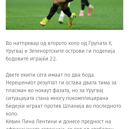
Во натпревар од второто коло од Групата Х,
Уругвај и Зеленортските острови ги поделија
бодовите играјќи 2:2.
Двете екипи сега имаат по два бода.
Нерешениот резултат ги остава двата тима за
пласман во нокаут фазата, но за Уругвај
ситуацијата стана многу покомплицирана
бидејќи играат против Шпанија во последното
коло.
Кевин Пина Лентини и донесе предност на