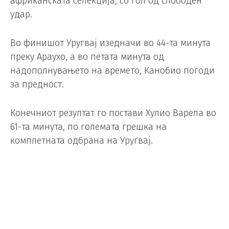
африканската селекција, со гол од слободен
удар.
Во финишот Уругвај изедначи во 44-та минута
преку Араухо, а во петата минута од
надополнувањето на времето, Канобио погоди
за предност.
Конечниот резултат го постави Хулио Варела во
61-та минута, по големата грешка на
комплетната одбрана на Уругвај.