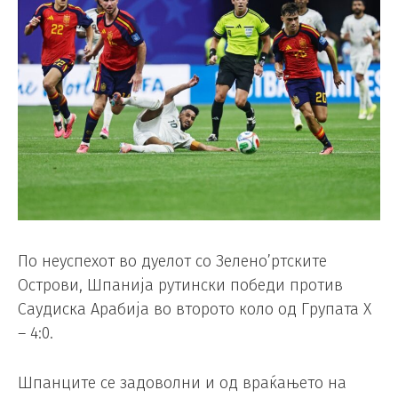
По неуспехот во дуелот со Зелено’ртските
Острови, Шпанија рутински победи против
Саудиска Арабија во второто коло од Групата Х
– 4:0.
Шпанците се задоволни и од враќањето на