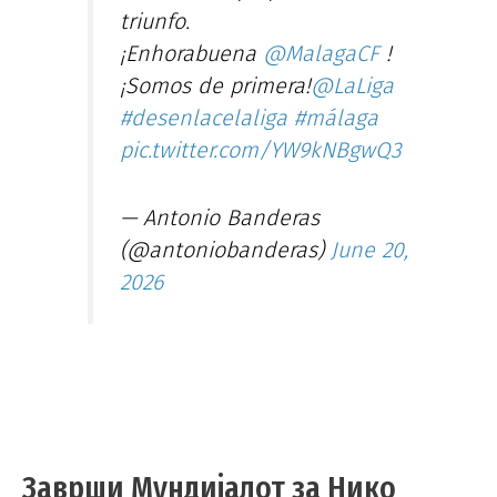
triunfo.
¡Enhorabuena
@MalagaCF
!
¡Somos de primera!
@LaLiga
#desenlacelaliga
#málaga
pic.twitter.com/YW9kNBgwQ3
— Antonio Banderas
(@antoniobanderas)
June 20,
2026
Заврши Мундијалот за Нико