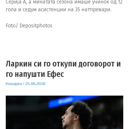
Серија А, а минатата сезона имаше учинок од 12
гола и седум асистенции на 35 натпревари.
Foto/ Depositphotos
Ларкин си го откупи договорот и
го напушти Ефес
Кошарка
/
25.06.2026