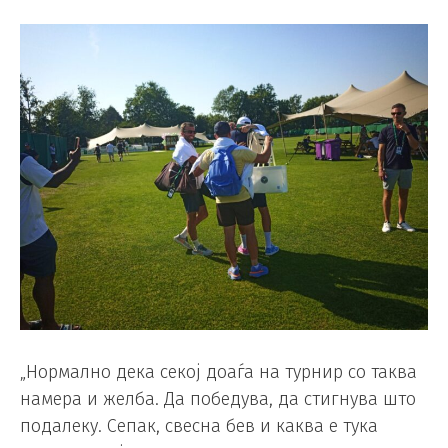
„Нормално дека секој доаѓа на турнир со таква
намера и желба. Да победува, да стигнува што
подалеку. Сепак, свесна бев и каква е тука