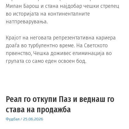
Милан Барош и стана најдобар чешки стрелец
во историјата на континенталните
натпреварувања.
Крајот на неговата репрезентативна кариера
доаѓа во турбулентно време. На Светското
првенство, Чешка доживес елиминација во
групата со само еден освоен бод.
Реал го откупи Паз и веднаш го
става на продажба
Фудбал
/
25.06.2026