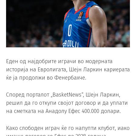
Еден од најдобрите играчи во модерната
историја на Евролигата, Шејн Ларкин кариерата
ќе ја продолжи во Фенербахче.
Според порталот „BasketNews“, Шејн Ларкин,
решил да го откупи својот договор и да уплати
на сметката на Анадолу Ефес 400.000 долари.
Како слободен играч ќе го напупти клубот, иако