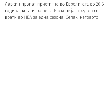
Ларкин првпат пристигна во Евролигата во 2016
година, кога играше за Басконија, пред да се
врати во НБА за една сезона. Сепак, неговото
доаѓање во Анадолу Ефес во 2018 година
целосно ја промени и неговата кариера и
траекторијата на клубот.
Од почетокот на сезоната 2018/19, Ларкин е втор
најдобар стрелец во Евролигата, а во истиот
период е меѓу првите четири играчи според
индексот на корисност и меѓу првите седум
асистенции.
Во сезоната 2025/26, во која се мачеше со
повредите, Ларкин имаше просек од 15,2 поени,
2,3 скока и 4,2 асистенции во 12 настапи во