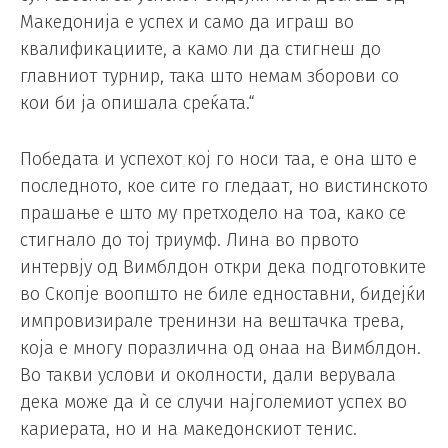
Македонија е успех и само да играш во
квалификациите, а камо ли да стигнеш до
главниот турнир, така што немам зборови со
кои би ја опишала среќата.“
Победата и успехот кој го носи таа, е она што е
последното, кое сите го гледаат, но вистинското
прашање е што му претходело на тоа, како се
стигнало до тој триумф. Лина во првото
интервју од Вимблдон откри дека подготовките
во Скопје воопшто не биле едноставни, бидејќи
импровизирале тренинзи на вештачка трева,
која е многу поразлична од онаа на Вимблдон.
Во такви услови и околности, дали верувала
дека може да ѝ се случи најголемиот успех во
кариерата, но и на македонскиот тенис.