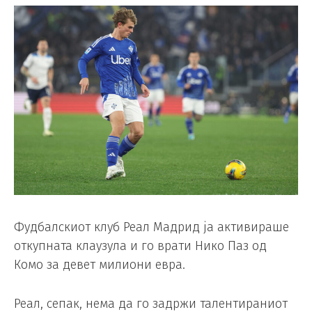
Фудбалскиот клуб Реал Мадрид ја активираше
откупната клаузула и го врати Нико Паз од
Комо за девет милиони евра.
Реал, сепак, нема да го задржи талентираниот