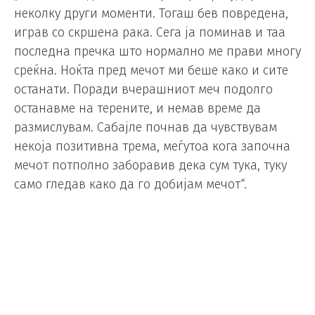
неколку други моменти. Тогаш бев повредена,
играв со скршена рака. Сега ја поминав и таа
последна пречка што нормално ме прави многу
среќна. Ноќта пред мечот ми беше како и сите
останати. Поради вчерашниот меч подолго
останавме на терените, и немав време да
размислувам. Сабајле почнав да чувствувам
некоја позитивна трема, меѓутоа кога започна
мечот потполно заборавив дека сум тука, туку
само гледав како да го добијам мечот“.