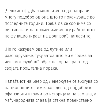
„Чешкиот фудбал може и мора да направи
многу подобро од она што го покажуваше во
последните години. Треба да се соочиме со
вистината и да промениме многу работи што
не функционираат на долг рок“, нагласи тој.
„Не го кажувам ова од лутина или
разочарување, туку затоа што ми е грижа за
чешкиот фудбал“, објасни тој на крајот од
својата проштална порака.
Напаѓачот на Баер од Леверкузен се збогува со
националниот тим како еден од најдобрите
офанзивни играчи во историјата на земјата, а
меѓународната слава ја стекна првенствено