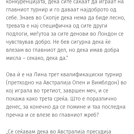
конкуренцијата, дека сите сакаат да играат на
главниот турнир и го даваат најдоброто од
себе. Знаев во Скопје дека нема да биде лесно,
тревата е нај специфична од сите други
подлоги, меѓутоа за сите денови во Лондон се
чувствував добро. Не бев сигурна дека ќе
влезам во главниот дел, но дека имав добра
мисла – секако, дека да.“
Ова ѝ е на Лина трет квалификациски турнир
(претходно на Австралија Опен и Вимблдон) во
кој играла во третиот, завршен меч, и се
покажа како трета среќа. Што е поразлично
денес, за конечно да се помине и таа последна
пречка и се влезе во главниот жреб?
„Се сеќавам дека во Австралија пресудија