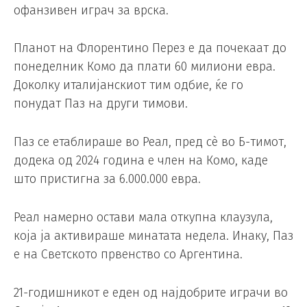
офанзивен играч за врска.
Планот на Флорентино Перез е да почекаат до
понеделник Комо да плати 60 милиони евра.
Доколку италијанскиот тим одбие, ќе го
понудат Паз на други тимови.
Паз се етаблираше во Реал, пред сè во Б-тимот,
додека од 2024 година е член на Комо, каде
што пристигна за 6.000.000 евра.
Реал намерно остави мала откупна клаузула,
која ја активираше минатата недела. Инаку, Паз
е на Светското првенство со Аргентина.
21-годишникот е еден од најдобрите играчи во