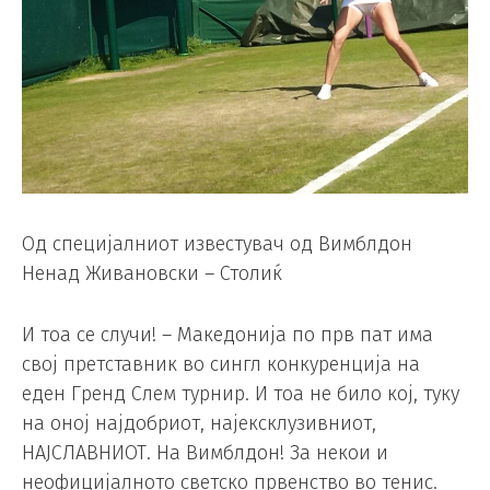
Од специјалниот известувач од Вимблдон
Ненад Живановски – Столиќ
И тоа се случи! – Македонија по прв пат има
свој претставник во сингл конкуренција на
еден Гренд Слем турнир. И тоа не било кој, туку
на оној најдобриот, најексклузивниот,
НАЈСЛАВНИОТ. На Вимблдон! За некои и
неофицијалното светско првенство во тенис.