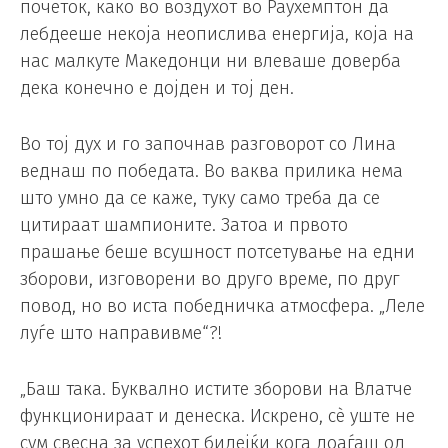
почеток, како во воздухот во Раухемптон да
лебдееше некоја неопислива енергија, која на
нас малкуте Македонци ни влеваше доверба
дека конечно е дојден и тој ден.
Во тој дух и го започнав разговорот со Лина
веднаш по победата. Во ваква прилика нема
што умно да се каже, туку само треба да се
цитираат шампионите. Затоа и првото
прашање беше всушност потсетување на едни
зборови, изговорени во друго време, по друг
повод, но во иста победничка атмосфера. „Леле
луѓе што направивме“?!
„Баш така. Буквално истите зборови на Влатче
функционираат и денеска. Искрено, сè уште не
сум свесна за успехот бидејќи кога доаѓаш од