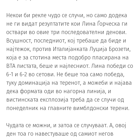
Некои би рекле чудо се случи, но само додека
не ги видат резултатите кои Лина Ѓорческа ги
оствари во овие три последователни денови.
Всушност, последниот, кој требаше да биде и
најтежок, против Италијанката Луција Брозети,
која е за стотина места подобро пласирана на
ВТА листата, беше и најлесниот. Лина победи со
6-1 и 6-2 во сетови. Не беше тоа само победа,
туку доминација на теренот, а можеби и најава
дека формата оди во нагорна линија, и
вистинската експлозија треба да се случи од
понеделник на главните вимблдонски терени.
Чудата се можни, и затоа се случуваат. А, овој
ден тоа го навестуваше од самиот негов