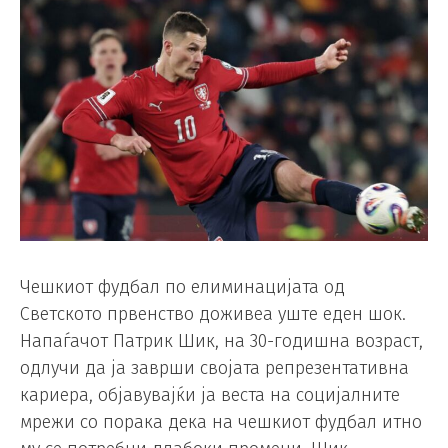
Чешкиот фудбал по елиминацијата од
Светското првенство доживеа уште еден шок.
Напаѓачот Патрик Шик, на 30-годишна возраст,
одлучи да ја заврши својата репрезентативна
кариера, објавувајќи ја веста на социјалните
мрежи со порака дека на чешкиот фудбал итно