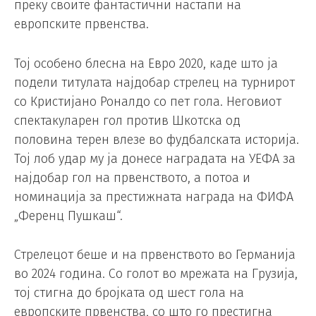
преку своите фантастични настапи на
европските првенства.
Тој особено блесна на Евро 2020, каде што ја
подели титулата најдобар стрелец на турнирот
со Кристијано Роналдо со пет гола. Неговиот
спектакуларен гол против Шкотска од
половина терен влезе во фудбалската историја.
Тој лоб удар му ја донесе наградата на УЕФА за
најдобар гол на првенството, а потоа и
номинација за престижната награда на ФИФА
„Ференц Пушкаш“.
Стрелецот беше и на првенството во Германија
во 2024 година. Со голот во мрежата на Грузија,
тој стигна до бројката од шест гола на
европските првенства, со што го престигна