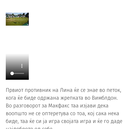
Првиот противник на Лина ќе се знае во петок,
кога ќе биде одржана жрепката во Вимблдон.
Во разговорот за Макфакс таа изјави дека
воопшто не се оптеретува со тоа, кој сака нека
биде, таа ќе си ја игра својата игра и ќе го даде
најдоброто од себе.