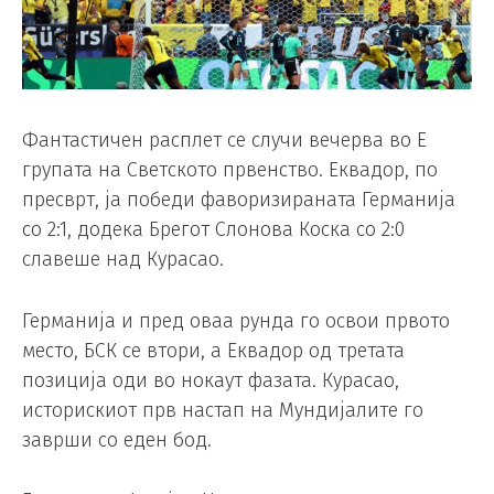
Фантастичен расплет се случи вечерва во Е
групата на Светското првенство. Еквадор, по
пресврт, ја победи фаворизираната Германија
со 2:1, додека Брегот Слонова Коска со 2:0
славеше над Курасао.
Германија и пред оваа рунда го освои првото
место, БСК се втори, а Еквадор од третата
позиција оди во нокаут фазата. Курасао,
историскиот прв настап на Мундијалите го
заврши со еден бод.