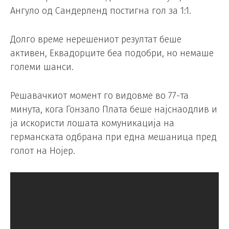
Ангуло од Сандерленд постигна гол за 1:1.
Долго време нерешениот резултат беше
активен, Еквадорците беа подобри, но немаше
големи шанси.
Решавачкиот момент го видовме во 77-та
минута, кога Гонзало Плата беше најснаодлив и
ја искористи лошата комуникација на
германската одбрана при една мешаница пред
голот на Нојер.