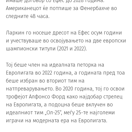
имаше договор со Ефес до 2028 година.
Американецот ќе потпише за Фенербахче во
следните 48 часа.
Ларкин го носеше дресот на Ефес осум години
и учествуваше во освојувањето на две европски
шампионски титули (2021 и 2022).
Тој беше член на идеалната петорка на
Евролигата во 2022 година, а годината пред тоа
беше избран во вториот тим на
натпреварувањето. Во 2020 година, тој го освои
трофејот Алфонсо Форд како најдобар стрелец
на Евролигата, а подоцна беше вклучен во
идеалниот тим „Ол-25“, меѓу 25-те најголеми
играчи на модерната ера на Евролигата.