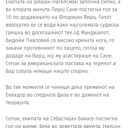
Екипата на Јулијан Нагелсман започна силно, а
во втората минута Лирој Сане постигна гол за
1:0 по додавањето на Флоријан Вирц. Голот
веројатно ќе се води како најголемата судиска
грешка во досегашниот тек од Мундијалот,
бидејќи Павловиќ со високо крената нога, го
закачи противникот по лицето, потоа му
додаде на Вирц, кој му асистираше на Сане.
Сепак за американската постава на теренот и
Вар собата немаше ништо спорно.
Во тие моменти се чинеше дека преминот на
Еквадор во следната фаза е во доменот на
теоријата.
Сепак, екипата на Себастијан Бакасе постигна
гол на време. Веќе во деветтата минута, Нилсон