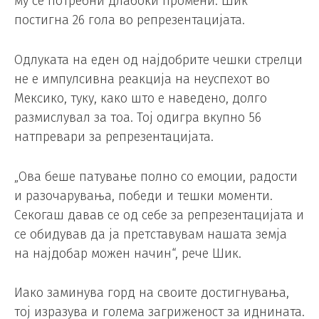
му се потребни длабоки промени. Шик
постигна 26 гола во репрезентацијата.
Одлуката на еден од најдобрите чешки стрелци
не е импулсивна реакција на неуспехот во
Мексико, туку, како што е наведено, долго
размислувал за тоа. Тој одигра вкупно 56
натпревари за репрезентацијата.
„Ова беше патување полно со емоции, радости
и разочарувања, победи и тешки моменти.
Секогаш давав се од себе за репрезентацијата и
се обидував да ја претставувам нашата земја
на најдобар можен начин“, рече Шик.
Иако заминува горд на своите достигнувања,
тој изразува и голема загриженост за иднината.