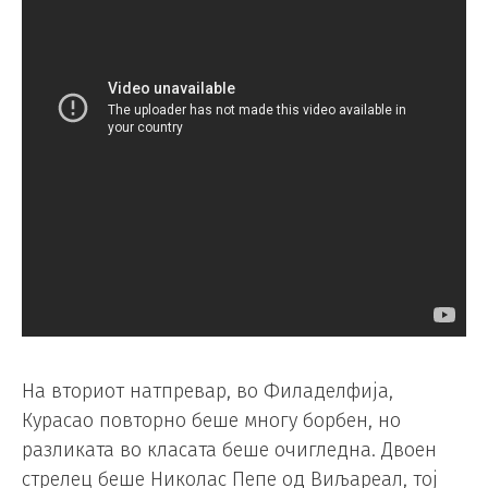
На вториот натпревар, во Филаделфија,
Курасао повторно беше многу борбен, но
разликата во класата беше очигледна. Двоен
стрелец беше Николас Пепе од Виљареал, тој