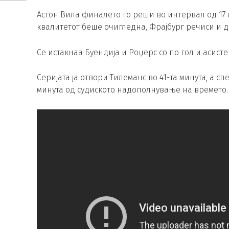
Астон Вила финалето го реши во интервал од 17 м
квалитетот беше очигледна, Фрајбург речиси и да
Се истакнаа Буендија и Роџерс со по гол и асисте
Серијата ја отвори Тилеманс во 41-та минута, а сп
минута од судиското надополнување на времето.