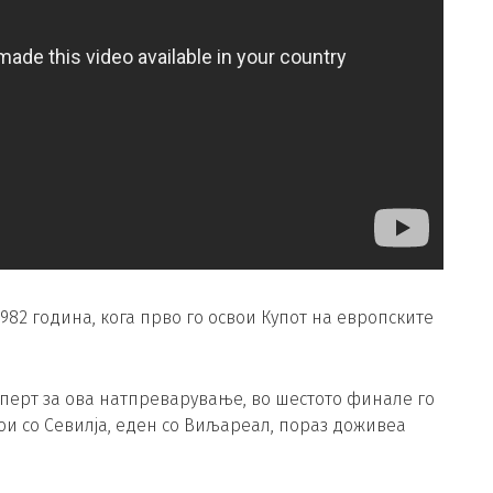
982 година, кога прво го освои Купот на европските
сперт за ова натпреварување, во шестото финале го
ои со Севилја, еден со Виљареал, пораз доживеа