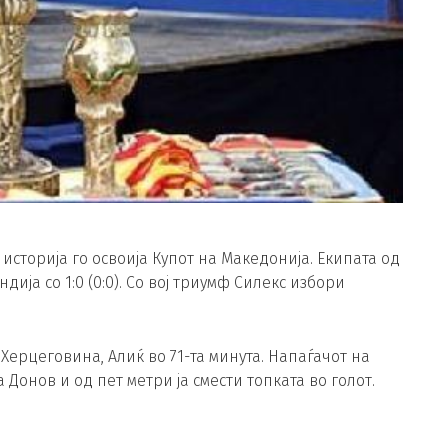
историја го освоија Купот на Македонија. Екипата од
ија со 1:0 (0:0). Со вој триумф Силекс избори
ерцеговина, Алиќ во 71-та минута. Напаѓачот на
Донов и од пет метри ја смести топката во голот.