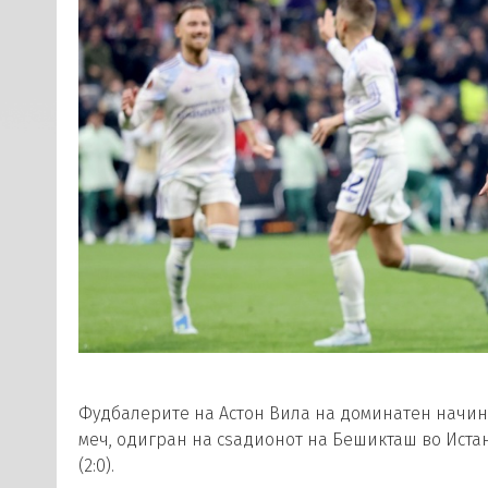
Фудбалерите на Астон Вила на доминатен начин ј
меч, одигран на сѕадионот на Бешикташ во Истан
(2:0).