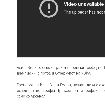
Астон Вила го освои првиот европски трофеј по 1
шампиони, а потоа и Суперкупот на УЕФА.
Тренерот на Вила, Унаи Емери, покажа дека е ек
освои петтиот трофеј. Претходно три трофеи осв
само со Арсенал.