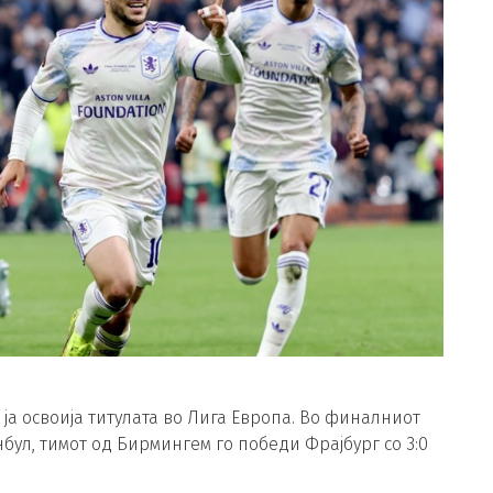
а освоија титулата во Лига Европа. Во финалниот
бул, тимот од Бирмингем го победи Фрајбург со 3:0