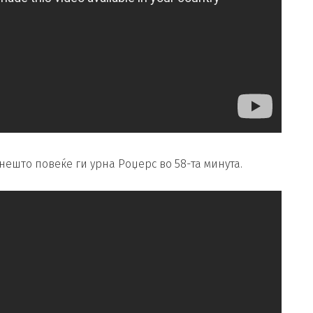
ешто повеќе ги урна Роџерс во 58-та минута.