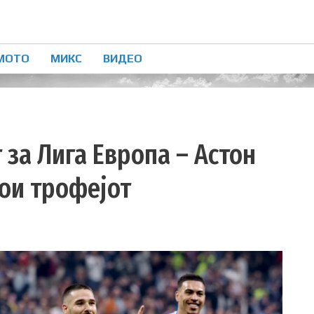
МОТО
МИКС
ВИДЕО
 за Лига Европа – Астон
ои трофејот