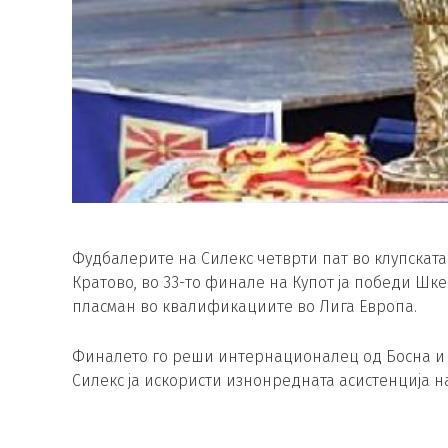
Фудбалерите на Силекс четврти пат во клупската 
Кратово, во 33-то финале на Купот ја победи Шкенд
пласман во квалификациите во Лига Европа.
Финалето го реши интернационалец од Босна и Х
Силекс ја искористи изнонредната асистенција на 