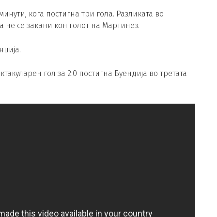
инути, кога постигна три гола. Разликата во
 не се закани кон голот на Мартинез.
нција.
ектакуларен гол за 2:0 постигна Буендија во третата