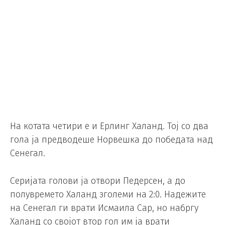
На котата четири е и Ерлинг Халанд. Тој со два
гола ја предводеше Норвешка до победата над
Сенегал.
Серијата голови ја отвори Педерсен, а до
полувремето Халанд зголеми на 2:0. Надежите
на Сенегал ги врати Исмаила Сар, но набргу
Халанд со својот втор гол им ја врати