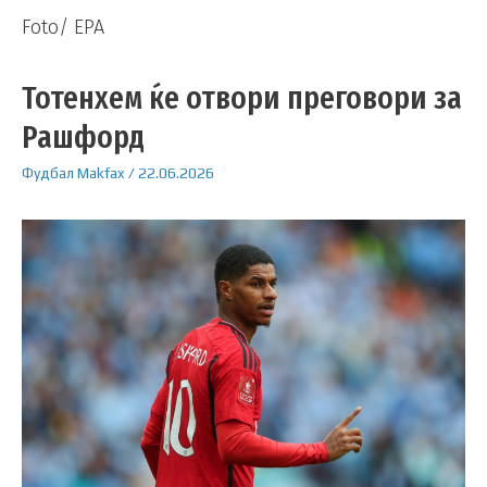
Foto/ EPA
Тотенхем ќе отвори преговори за
Рашфорд
Фудбал
Makfax
/
22.06.2026