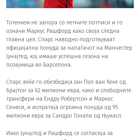
Тотенхем не запора со летните потписи и го
означи Маркус Рашфорд како своја следна
главна цел. Спарс наводно подготвуваат
официјална понуда за напаѓачот на Манчестер
Јунајтед, кој имаше успешна сезона на
позајмица во Барселона.
Спарс веќе го обезбедија Јан Пол ван Хеке од
Брајтон за 62 милиони евра, како и слободните
трансфери на Ендру Робертсон и Маркос
Сенеси, и испратија огромна понуда од 95
милиони евра за Сандро Тонали од Њукасл.
Иако Јунајтед и Рашфорд се согласија за