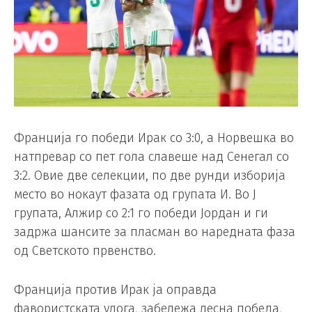
Франција го победи Ирак со 3:0, а Норвешка во
натпревар со пет гола славеше над Сенегал со
3:2. Овие две селекции, по две рунди изборија
место во нокаут фазата од групата И. Во Ј
групата, Алжир со 2:1 го победи Јордан и ги
задржа шансите за пласман во наредната фаза
од Светското првенство.
Франција против Ирак ја оправда
фавористската улога, забележа лесна победа,