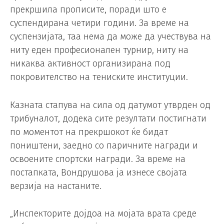
прекршила прописите, поради што е
суспендирана четири години. За време на
суспензијата, таа нема да може да учествува на
ниту еден професионален турнир, ниту на
никаква активност организирана под
покровителство на тениските институции.
Казната стапува на сила од датумот утврден од
трибуналот, додека сите резултати постигнати
по моментот на прекршокот ќе бидат
поништени, заедно со паричните награди и
освоените спортски награди. За време на
постапката, Вондрушова ја изнесе својата
верзија на настаните.
„Инспекторите дојдоа на мојата врата среде