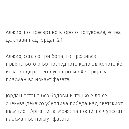
Алжир, по пресврт во второто полувреме, успеа
да слави над Јордан 2:1.
Алжир, сега со три бода, го преживеа
првенството и во последното коло од колото ќе
игра во директен дуел против Австрија за
пласман во нокаут фазата.
Јордан остана без бодови и тешко е да се
очекува дека со убедлива победа над светскиот
шампион Аргентина, може да постигне чудесен
пласман во нокаут фазата.