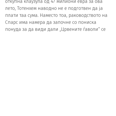
откупна клаузула од 47 милиони евра за ова
лето, Тотенхем наводно не е подготвен да ја
плати таа сума. Наместо тоа, раководството на
Спарс има намера да започне со пониска
понуда за да види дали „Црвените ѓаволи“ се
отворени за преговори.
Некои медиуми тврдат дека Рашфорд би сакал
повторно да замине во странство или да се
врати во Јунајтед и да се обиде да избори
место во тимот. Трансфер во друг клуб од
Премиер лигата во моментов не е во неговите
планови, што претставува сериозна пречка за
Спарс.
Сепак, напаѓачот можеби ќе мора да ја
преиспита својата позиција. Јунајтед сака да го