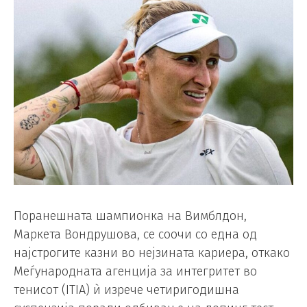
Поранешната шампионка на Вимблдон,
Маркета Вондрушова, се соочи со една од
најстрогите казни во нејзината кариера, откако
Меѓународната агенција за интегритет во
тенисот (ITIA) ѝ изрече четиригодишна