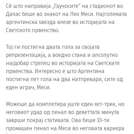
Сè што направија „Гаучосите“ на стадионот во
Далас беше во знакот на Лео Меси. Најголемата
аргентинска ѕвезда влезе во историјата на
Светското првенство.
Тој ги постигна двата гола за својата
репрезентација, а воедно стана и апсолутно
најдобар стрелец во историјата на Светските
првенства. Интересно е што Аргентина
постигна пет гола на два натпревари, сите од
еден играч, Меси.
Можеше да комплетира уште еден хет-трик, но
неговиот удар од пенал во деветтата минута
заврши покрај стативата. Ова беше 33-ти
промашен пенал на Меси во неговата кариера