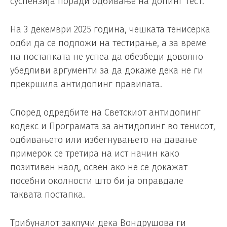
суспензија поради одбивање на допинг тест.
На 3 декември 2025 година, чешката тенисерка
одби да се подложи на тестирање, а за време
на постапката не успеа да обезбеди доволно
убедливи аргументи за да докаже дека не ги
прекршила антидопинг правилата.
Според одредбите на Светскиот антидопинг
кодекс и Програмата за антидопинг во тенисот,
одбивањето или избегнувањето на давање
примерок се третира на ист начин како
позитивен наод, освен ако не се докажат
посебни околности што би ја оправдале
таквата постапка.
Трибуналот заклучи дека Вондрушова ги