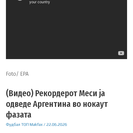
Foto/ EPA
(Видео) Рекордерот Меси ја
одведе Аргентина во нокаут
фазата
Фудбал
ТОП
Makfax
/
22.06.2026