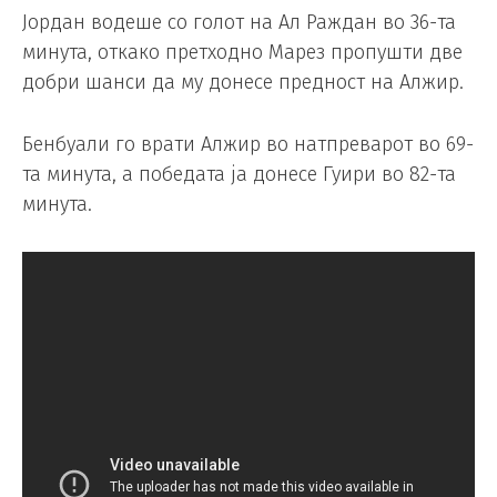
Јордан водеше со голот на Ал Раждан во 36-та
минута, откако претходно Марез пропушти две
добри шанси да му донесе предност на Алжир.
Бенбуали го врати Алжир во натпреварот во 69-
та минута, а победата ја донесе Гуири во 82-та
минута.