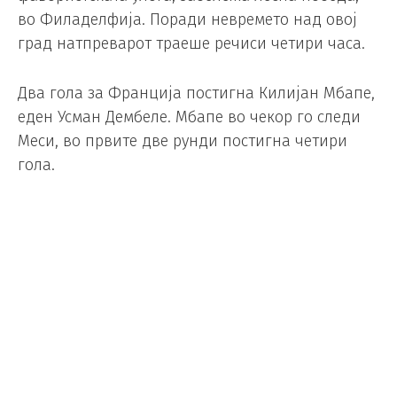
во Филаделфија. Поради невремето над овој
град натпреварот траеше речиси четири часа.
Два гола за Франција постигна Килијан Мбапе,
еден Усман Дембеле. Мбапе во чекор го следи
Меси, во првите две рунди постигна четири
гола.