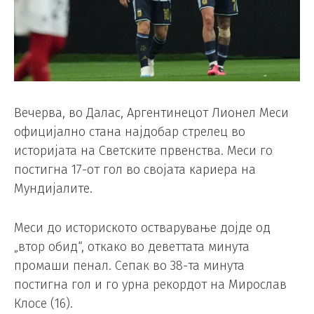
Вечерва, во Далас, Аргентинецот Лионел Меси
официјално стана најдобар стрелец во
историјата на Светските првенства. Меси го
постигна 17-от гол во својата кариера на
Мундијалите.
Меси до историското остварување дојде од
„втор обид“, откако во деветтата минута
промаши пенал. Сепак во 38-та минута
постигна гол и го урна рекордот на Мирослав
Клосе (16).