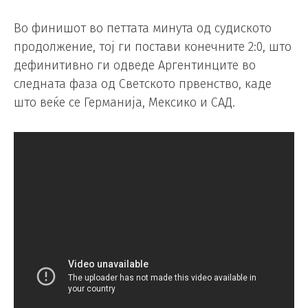
Во финишот во петтата минута од судиското
продолжение, тој ги постави конечните 2:0, што
дефинитивно ги одведе Аргентинците во
следната фаза од Светското првенство, каде
што веќе се Германија, Мексико и САД.