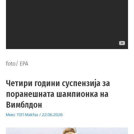
foto/ EPA
Четири години суспензија за
поранешната шампионка на
Вимблдон
Микс
ТОП
Makfax
/
22.06.2026