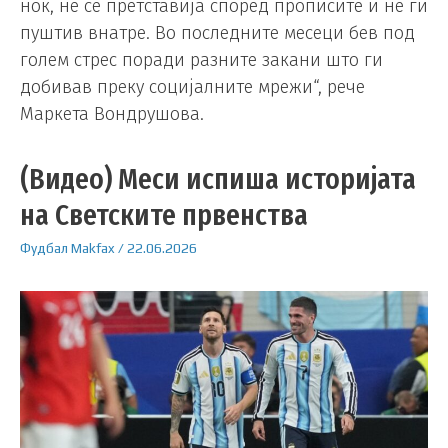
ноќ, не се претставија според прописите и не ги
пуштив внатре. Во последните месеци бев под
голем стрес поради разните закани што ги
добивав преку социјалните мрежи“, рече
Маркета Вондрушова.
(Видео) Меси испиша историјата
на Светските првенства
Фудбал
Makfax
/
22.06.2026