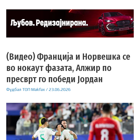
(Видео) Франција и Норвешка се
во нокаут фазата, Алжир по
пресврт го победи Јордан
Фудбал
ТОП
Makfax
/
23.06.2026