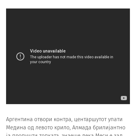
Аргентина отвори контра, центаршутот упати
Медина од левото крило, Алмада брилијантно
ја пропушти топката, знаеше дека Меси е зад