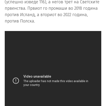
(успешно изведе 116), а негов трет на Светските
првенства. Првиот го промаши во 2018 година
против Исланд, а вториот во 2022 година,
против Полска.