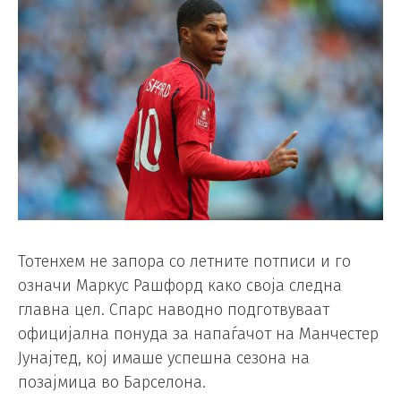
Тотенхем не запора со летните потписи и го
означи Маркус Рашфорд како своја следна
главна цел. Спарс наводно подготвуваат
официјална понуда за напаѓачот на Манчестер
Јунајтед, кој имаше успешна сезона на
позајмица во Барселона.