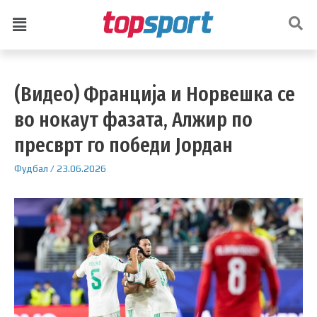
(Видео) Франција и Норвешка се
во нокаут фазата, Алжир по
пресврт го победи Јордан
Фудбал
/
23.06.2026