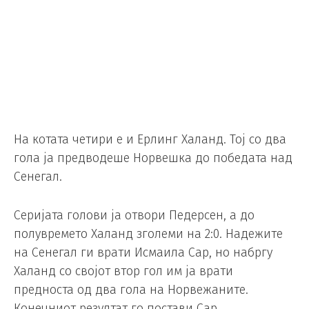
На котата четири е и Ерлинг Халанд. Тој со два
гола ја предводеше Норвешка до победата над
Сенегал.
Серијата голови ја отвори Педерсен, а до
полувремето Халанд зголеми на 2:0. Надежите
на Сенегал ги врати Исмаила Сар, но набргу
Халанд со својот втор гол им ја врати
предноста од два гола на Норвежаните.
Конечниот резултат го постави Сар.