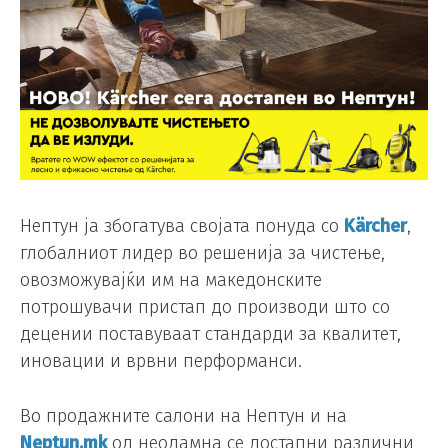
Нептун ја збогатува својата понуда со
Kärcher
,
глобалниот лидер во решенија за чистење,
овозможувајќи им на македонските
потрошувачи пристап до производи што со
децении поставуваат стандарди за квалитет,
иновации и врвни перформанси.
Во продажните салони на Нептун и на
Neptun.mk
од неодамна се достапни различни