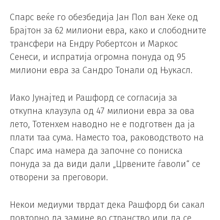
Спарс веќе го обезбедија Јан Пол ван Хеке од
Брајтон за 62 милиони евра, како и слободните
трансфери на Ендру Робертсон и Маркос
Сенеси, и испратија огромна понуда од 95
милиони евра за Сандро Тонали од Њукасл.
Иако Јунајтед и Рашфорд се согласија за
откупна клаузула од 47 милиони евра за ова
лето, Тотенхем наводно не е подготвен да ја
плати таа сума. Наместо тоа, раководството на
Спарс има намера да започне со пониска
понуда за да види дали „Црвените ѓаволи“ се
отворени за преговори.
Некои медиуми тврдат дека Рашфорд би сакал
повторно да замине во странство или да се