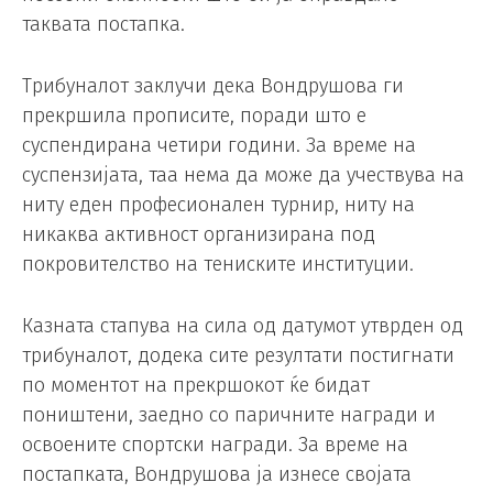
таквата постапка.
Трибуналот заклучи дека Вондрушова ги
прекршила прописите, поради што е
суспендирана четири години. За време на
суспензијата, таа нема да може да учествува на
ниту еден професионален турнир, ниту на
никаква активност организирана под
покровителство на тениските институции.
Казната стапува на сила од датумот утврден од
трибуналот, додека сите резултати постигнати
по моментот на прекршокот ќе бидат
поништени, заедно со паричните награди и
освоените спортски награди. За време на
постапката, Вондрушова ја изнесе својата