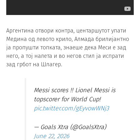
Аргентина отвори контра, центаршутот упати
Медина од левото крило, Алмада брилијантно
ја пропушти топката, знаеше дека Меси е зад
него, а тој налета и во негов стил ја испрати
зад грбот на Шлагер.
Messi scores !! Lionel Messi is
topscorer for World Cup!
pic.twitter.com/gEyvowWNj3
— Goals Xtra (@GoalsXtra)
June 22, 2026