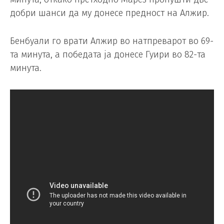
добри шанси да му донесе предност на Алжир.
Бенбуали го врати Алжир во натпреварот во 69-
та минута, а победата ја донесе Гуири во 82-та
минута.