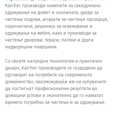
Kärcher производи наменети за секојдневно
одржување на домот и околината; уреди за
чистење подови, апарати за чистење прозорци,
парочистачи, решенија за освежување и
одржување на мебел, како и производи за
чистење дворови, тераси, патеки и други
надворешни површини.
Со своите напредни технологии и практичен
дизајн, Kärcher производите се создадени да
одговорат на потребите на современото
домаќинство, овозможувајќи им на купувачите
да постигнат професионални резултати во
домашни услови и значително да го намалат
времето потребно за чистење и за одржување.