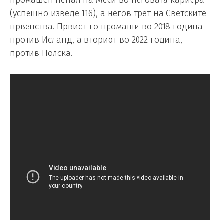
(успешно изведе 116), а негов трет на Светските
првенства. Првиот го промаши во 2018 година
против Исланд, а вториот во 2022 година,
против Полска.