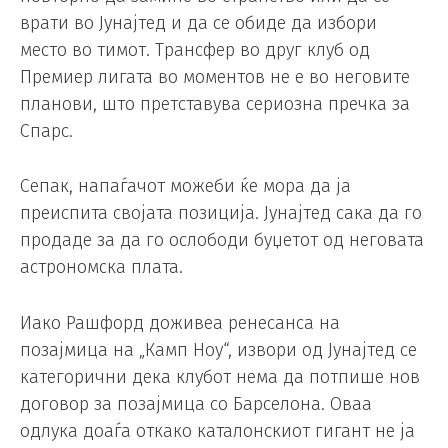
врати во Јунајтед и да се обиде да избори
место во тимот. Трансфер во друг клуб од
Премиер лигата во моментов не е во неговите
планови, што претставува сериозна пречка за
Спарс.
Сепак, напаѓачот можеби ќе мора да ја
преиспита својата позиција. Јунајтед сака да го
продаде за да го ослободи буџетот од неговата
астрономска плата.
Иако Рашфорд доживеа ренесанса на
позајмица на „Камп Ноу“, извори од Јунајтед се
категорични дека клубот нема да потпише нов
договор за позајмица со Барселона. Оваа
одлука доаѓа откако каталонскиот гигант не ја