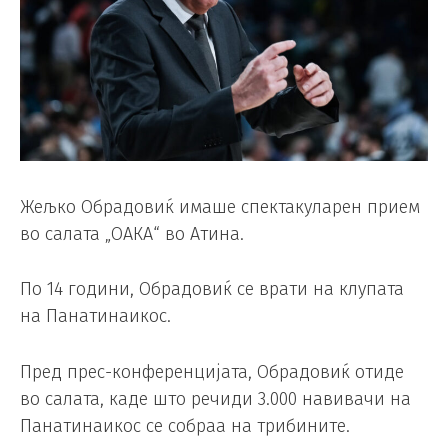
Жељко Обрадовиќ имаше спектакуларен прием
во салата „ОАКА“ во Атина.
По 14 години, Обрадовиќ се врати на клупата
на Панатинаикос.
Пред прес-конференцијата, Обрадовиќ отиде
во салата, каде што речиди 3.000 навивачи на
Панатинаикос се собраа на трибините.