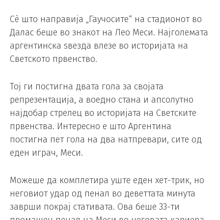
Сè што направија „Гаучосите“ на стадионот во
Далас беше во знакот на Лео Меси. Најголемата
аргентинска ѕвезда влезе во историјата на
Светското првенство.
Тој ги постигна двата гола за својата
репрезентација, а воедно стана и апсолутно
најдобар стрелец во историјата на Светските
првенства. Интересно е што Аргентина
постигна пет гола на два натпревари, сите од
еден играч, Меси.
Можеше да комплетира уште еден хет-трик, но
неговиот удар од пенал во деветтата минута
заврши покрај стативата. Ова беше 33-ти
промашен пенал на Меси во неговата кариера