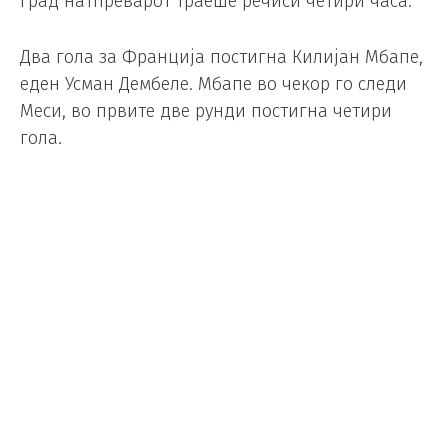
град натпреварот траеше речиси четири часа.
Два гола за Франција постигна Килијан Мбапе,
еден Усман Дембеле. Мбапе во чекор го следи
Меси, во првите две рунди постигна четири
гола.