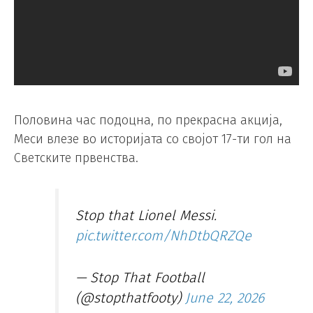
Половина час подоцна, по прекрасна акција,
Меси влезе во историјата со својот 17-ти гол на
Светските првенства.
Stop that Lionel Messi.
pic.twitter.com/NhDtbQRZQe
— Stop That Football
(@stopthatfooty)
June 22, 2026