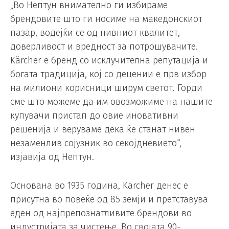
„Во Нептун внимателно ги избираме
брендовите што ги носиме на македонскиот
пазар, водејќи се од нивниот квалитет,
доверливост и вредност за потрошувачите.
Kärcher е бренд со исклучителна репутација и
богата традиција, кој со децении е прв избор
на милиони корисници ширум светот. Горди
сме што можеме да им овозможиме на нашите
купувачи пристап до овие иновативни
решенија и веруваме дека ќе станат нивен
незаменлив сојузник во секојдневието“,
изјавија од Нептун.
Основана во 1935 година, Kärcher денес е
присутна во повеќе од 85 земји и претставува
еден од најпрепознатливите брендови во
индустријата за чистење. Во својата 90-