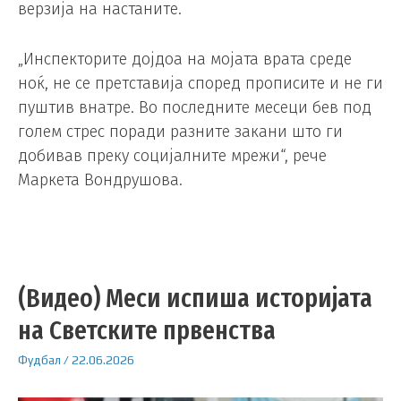
верзија на настаните.
„Инспекторите дојдоа на мојата врата среде
ноќ, не се претставија според прописите и не ги
пуштив внатре. Во последните месеци бев под
голем стрес поради разните закани што ги
добивав преку социјалните мрежи“, рече
Маркета Вондрушова.
(Видео) Меси испиша историјата
на Светските првенства
Фудбал
/
22.06.2026