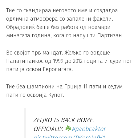
Тие го скандираа неговото име и создадоа
одлична атмосфера со запалени факели.
Обрадовиќ беше без работа од ноември
минатата година, кога го напушти Партизан.
Во својот прв мандат, Жељко го водеше
Панатинаикос од 1999 до 2012 година и дури пет
пати ја освои Евролигата.
Тие беа шампиони на Грција 11 пати и седум
пати го освоија Купот.
ZELJKO IS BACK HOME.
OFFICIALLY.
#paobcaktor
pic.twitter.com/PKerAJnfH1