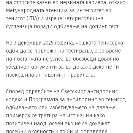
најстрогите казни во нејзината кариера, откако
Меѓународната агенција за интегритет во
тенисот (ITIA) ѝ изрече четиригодишна
суспензија поради одбивање на допинг тест.
На 3 декември 2025 година, чешката тенисерка
одби да се подложи на тестирање, а за време
на постапката не успеа да обезбеди доволно
убедливи аргументи за да докаже дека не ги
прекршила антидопинг правилата.
Според одредбите на Светскиот антидопинг
кодекс и Програмата за антидопинг во тенисот,
одбивањето или избегнувањето на давање
примерок се третира на ист начин како
позитивен наод, освен ако не се докажат
посебни околности што би ја оправдале