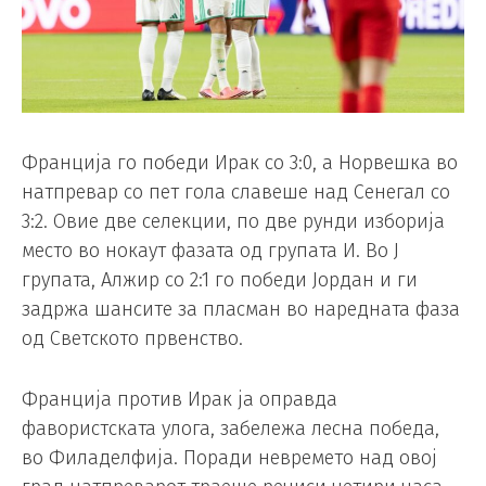
Франција го победи Ирак со 3:0, а Норвешка во
натпревар со пет гола славеше над Сенегал со
3:2. Овие две селекции, по две рунди изборија
место во нокаут фазата од групата И. Во Ј
групата, Алжир со 2:1 го победи Јордан и ги
задржа шансите за пласман во наредната фаза
од Светското првенство.
Франција против Ирак ја оправда
фавористската улога, забележа лесна победа,
во Филаделфија. Поради невремето над овој