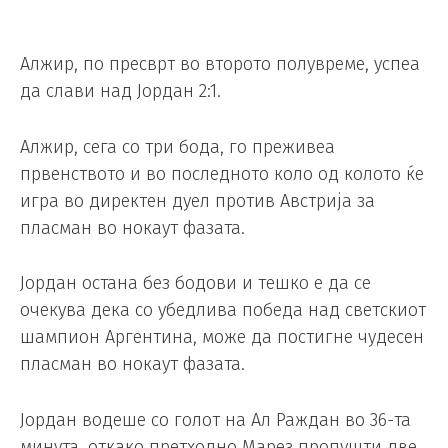
Алжир, по пресврт во второто полувреме, успеа
да слави над Јордан 2:1.
Алжир, сега со три бода, го преживеа
првенството и во последното коло од колото ќе
игра во директен дуел против Австрија за
пласман во нокаут фазата.
Јордан остана без бодови и тешко е да се
очекува дека со убедлива победа над светскиот
шампион Аргентина, може да постигне чудесен
пласман во нокаут фазата.
Јордан водеше со голот на Ал Раждан во 36-та
минута, откако претходно Марез пропушти две