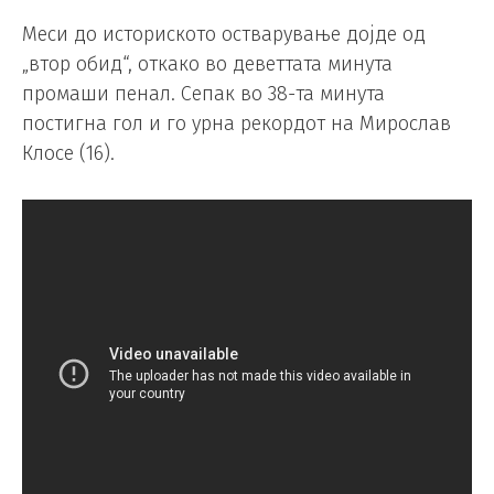
Меси до историското остварување дојде од
„втор обид“, откако во деветтата минута
промаши пенал. Сепак во 38-та минута
постигна гол и го урна рекордот на Мирослав
Клосе (16).