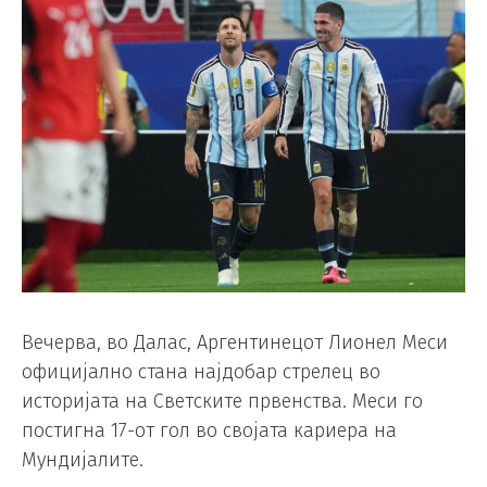
Вечерва, во Далас, Аргентинецот Лионел Меси
официјално стана најдобар стрелец во
историјата на Светските првенства. Меси го
постигна 17-от гол во својата кариера на
Мундијалите.