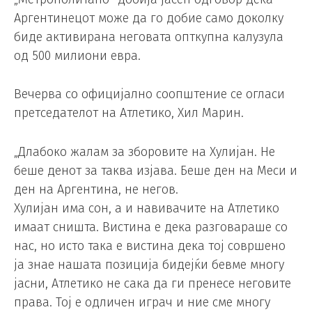
Аргентинецот може да го добие само доколку
биде активирана неговата опткупна калузула
од 500 милиони евра.
Вечерва со официјално соопштение се огласи
претседателот на Атлетико, Хил Марин.
„Длабоко жалам за зборовите на Хулијан. Не
беше денот за таква изјава. Беше ден на Меси и
ден на Аргентина, не негов.
Хулијан има сон, а и навивачите на Атлетико
имаат сништа. Вистина е дека разговараше со
нас, но исто така е вистина дека тој совршено
ја знае нашата позиција бидејќи бевме многу
јасни, Атлетико не сака да ги пренесе неговите
права. Тој е одличен играч и ние сме многу