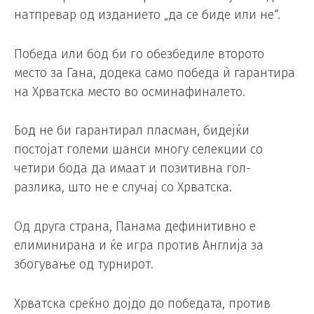
натпревар од изданието „да се биде или не“.
Победа или бод би го обезбедиле второто
место за Гана, додека само победа ѝ гарантира
на Хрватска место во осминафиналето.
Бод не би гарантирал пласман, бидејќи
постојат големи шанси многу селекции со
четири бода да имаат и позитивна гол-
разлика, што не е случај со Хрватска.
Од друга страна, Панама дефинитивно е
елиминирана и ќе игра против Англија за
збогување од турнирот.
Хрватска среќно дојдо до победата, против