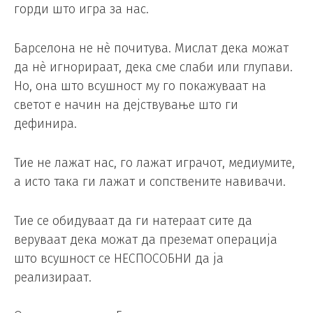
горди што игра за нас.
Барселона не нè почитува. Мислат дека можат
да нè игнорираат, дека сме слаби или глупави.
Но, она што всушност му го покажуваат на
светот е начин на дејствување што ги
дефинира.
Тие не лажат нас, го лажат играчот, медиумите,
а исто така ги лажат и сопствените навивачи.
Тие се обидуваат да ги натераат сите да
веруваат дека можат да преземат операција
што всушност се НЕСПОСОБНИ да ја
реализираат.