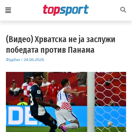
(Видео) Хрватска не ја заслужи
победата против Панама
Фудбал
/
24.06.2026