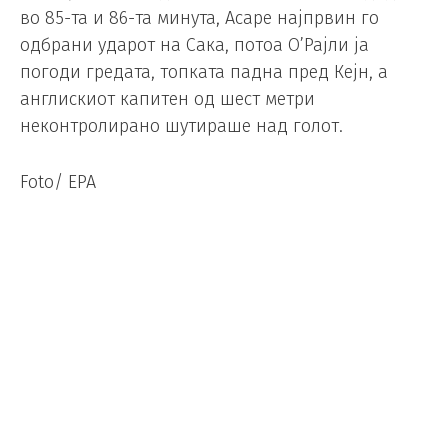
во 85-та и 86-та минута, Асаре најпрвин го
одбрани ударот на Сака, потоа О’Рајли ја
погоди гредата, топката падна пред Кејн, а
англискиот капитен од шест метри
неконтролирано шутираше над голот.
Foto/ EPA