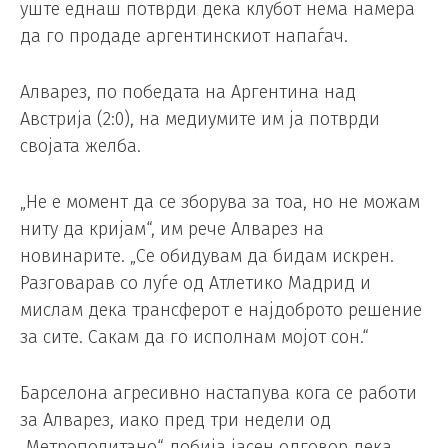
уште еднаш потврди дека клубот нема намера
да го продаде аргентинскиот напаѓач.
Алварез, по победата на Аргентина над
Австрија (2:0), на медиумите им ја потврди
својата желба.
„Не е момент да се зборува за тоа, но не можам
ниту да кријам“, им рече Алварез на
новинарите. „Се обидувам да бидам искрен.
Разговарав со луѓе од Атлетико Мадрид и
мислам дека трансферот е најдоброто решение
за сите. Сакам да го исполнам мојот сон.“
Барселона агресивно настапува кога се работи
за Алварез, иако пред три недели од
„Метрополитано“ добија јасен одговор дека