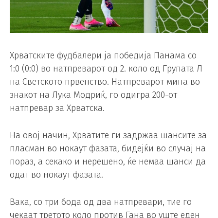
Хрватските фудбалери ја победија Панама со
1:0 (0:0) во натпреварот од 2. коло од Групата Л
на Светското првенство. Натпреварот мина во
знакот на Лука Модриќ, го одигра 200-от
натпревар за Хрватска.
На овој начин, Хрватите ги задржаа шансите за
пласман во нокаут фазата, бидејќи во случај на
пораз, а секако и нерешено, ќе немаа шанси да
одат во нокаут фазата.
Вака, со три бода од два натпревари, тие го
чекаат третото коло против Гана во уште еден