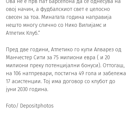
Ова не е прв пат Барселона да се однесува на
овој начин, а фудбалскиот свет е целосно
свесен за тоа. Минатата година направија
нешто многу слично со Нико Вилијамс и
Атлетик Клуб.“
Пред две години, Атлетико го купи Алварез од
Манчестер Сити за 75 милиони евра ( и 20
милиони преку потенцијални бонуси). Оттогаш,
на 106 натпревари, постигна 49 гола и забележа
17 асистенции. Тој има договор со клубот до
јуни 2030 година.
Foto/ Depositphotos