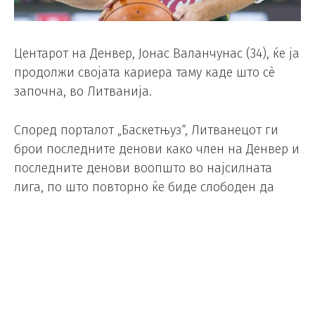
Центарот на Денвер, Јонас Валанчунас (34), ќе ја
продолжи својата кариера таму каде што сè
започна, во Литванија.
Според порталот „Баскетњуз“, Литванецот ги
брои последните денови како член на Денвер и
последните денови воопшто во најсилната
лига, по што повторно ќе биде слободен да
избере нов клуб.
Кога официјално ќе се раздели со Денвер на 8
јули, ќе потпише двегодишен договор со
литванскиот шампион Жалгирис, објавува
истиот извор, и, без сомнение, ќе биде големо