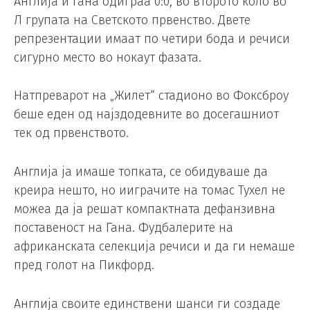
Англија и Гана одиграа 0:0, во второто коло во
Л групата на Светското првенство. Двете
репрезентации имаат по четири бода и речиси
сигурно место во нокаут фазата.
Натпреварот на „Жилет“ стадионо во Фоксброу
беше еден од најздодевните во досегашниот
тек од првенството.
Англија ја имаше топката, се обидуваше да
креира нешто, но ииграчите на томас Тухел не
можеа да ја решат компактната дефанзивна
поставеност на Гана. Фудбалерите на
африканската селекција речиси и да ги немаше
пред голот на Пикфорд.
Англија своите единствени шанси ги создаде