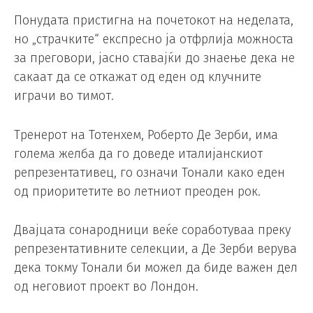
Понудата пристигна на почетокот на неделата,
но „страчките“ експресно ја отфрлија можноста
за преговори, јасно ставајќи до знаење дека не
сакаат да се откажат од еден од клучните
играчи во тимот.
Тренерот на Тотенхем, Роберто Де Зерби, има
голема желба да го доведе италијанскиот
репрезентативец, го означи Тонали како еден
од приоритетите во летниот преоден рок.
Двајцата сонародници веќе соработуваа преку
репрезентативните селекции, а Де Зерби верува
дека токму Тонали би можел да биде важен дел
од неговиот проект во Лондон.