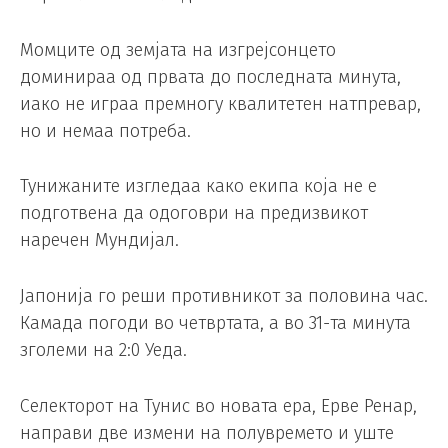
Момците од земјата на изгрејсонцето
доминираа од првата до последната минута,
иако не играа премногу квалитетен натпревар,
но и немаа потреба.
Тунижаните изгледаа како екипа која не е
подготвена да одоговри на предизвикот
наречен Мундијал.
Јапонија го реши противникот за половина час.
Камада погоди во четвртата, а во 31-та минута
зголеми на 2:0 Уеда.
Селекторот на Тунис во новата ера, Ерве Ренар,
направи две измени на полувремето и уште