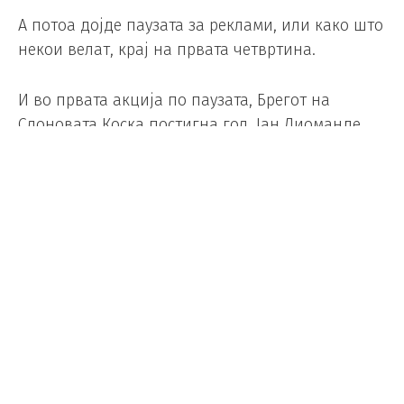
А потоа дојде паузата за реклами, или како што
некои велат, крај на првата четвртина.
И во првата акција по паузата, Брегот на
Слоновата Коска постигна гол. Јан Диоманде
испрати одлична топка во шеснаесетникот,
Браун го блокираше првиот обид, но топката
дојде до капитенот на „Слоновите“, Франк Кеси,
кој брилијантно реагираше и ја испрати
топката зад грбот на Мануел Нојер, кој стана
рекордер во овој натпревар – ниеден голман
пред него не одиграл 21 натпревар на
Светското првенство. Се играше 30-та минута.
Интересна статистика кажува две работи –
Брегот на Слоновата Коска постигна гол во