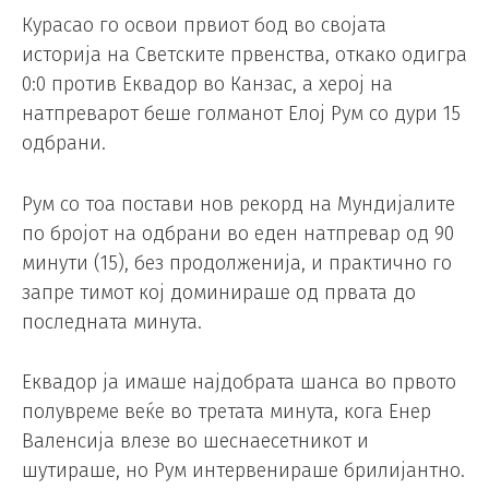
Курасао го освои првиот бод во својата
историја на Светските првенства, откако одигра
0:0 против Еквадор во Канзас, а херој на
натпреварот беше голманот Елој Рум со дури 15
одбрани.
Рум со тоа постави нов рекорд на Мундијалите
по бројот на одбрани во еден натпревар од 90
минути (15), без продолженија, и практично го
запре тимот кој доминираше од првата до
последната минута.
Еквадор ја имаше најдобрата шанса во првото
полувреме веќе во третата минута, кога Енер
Валенсија влезе во шеснаесетникот и
шутираше, но Рум интервенираше брилијантно.