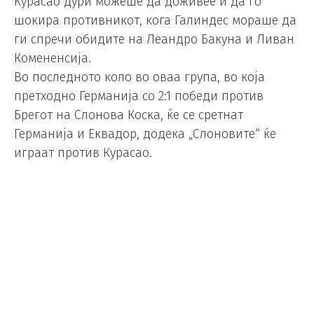
Курасао дури можеше да доживее и да го
шокира противникот, кога Галиндес мораше да
ги спречи обидите на Леандро Бакуна и Ливан
Комененсија.
Во последното коло во оваа група, во која
претходно Германија со 2:1 победи против
Брегот на Слонова Коска, ќе се сретнат
Германија и Еквадор, додека „Слоновите“ ќе
играат против Курасао.