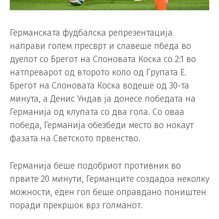
Германската фудбалска репрезентација
направи голем пресврт и славеше пбеда во
дуелот со Брегот на Слоновата Коска со 2:1 во
натпреварот од второто коло од Групата Е.
Брегот на Слоновата Коска водеше од 30-та
минута, а Денис Ундав ја донесе победата на
Германија од клупата со два гола. Со оваа
победа, Германија обезбеди место во нокаут
фазата на Светското првенство.
Германија беше подобриот противник во
првите 20 минути, Германците создадоа неколку
можности, еден гол беше оправдано поништен
поради прекршок врз голманот.