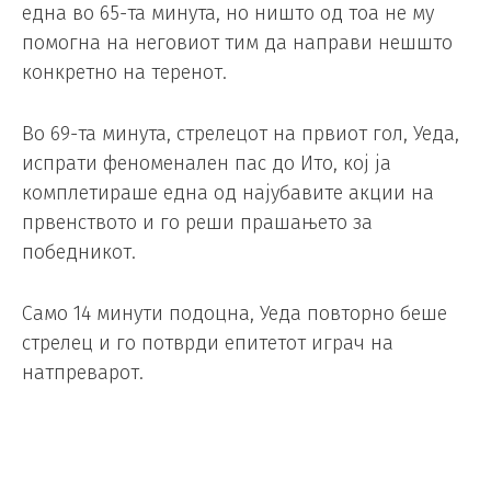
една во 65-та минута, но ништо од тоа не му
помогна на неговиот тим да направи нешшто
конкретно на теренот.
Во 69-та минута, стрелецот на првиот гол, Уеда,
испрати феноменален пас до Ито, кој ја
комплетираше една од најубавите акции на
првенството и го реши прашањето за
победникот.
Само 14 минути подоцна, Уеда повторно беше
стрелец и го потврди епитетот играч на
натпреварот.