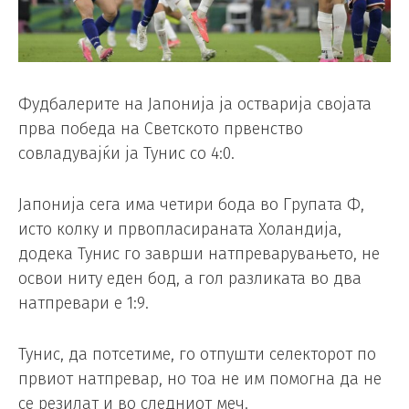
Фудбалерите на Јапонија ја остварија својата
прва победа на Светското првенство
совладувајќи ја Тунис со 4:0.
Јапонија сега има четири бода во Групата Ф,
исто колку и првопласираната Холандија,
додека Тунис го заврши натпреварувањето, не
освои ниту еден бод, а гол разликата во два
натпревари е 1:9.
Тунис, да потсетиме, го отпушти селекторот по
првиот натпревар, но тоа не им помогна да не
се резилат и во следниот меч.