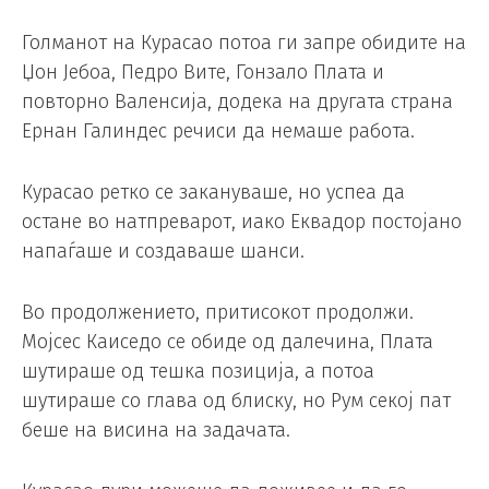
Голманот на Курасао потоа ги запре обидите на
Џон Јебоа, Педро Вите, Гонзало Плата и
повторно Валенсија, додека на другата страна
Ернан Галиндес речиси да немаше работа.
Курасао ретко се закануваше, но успеа да
остане во натпреварот, иако Еквадор постојано
напаѓаше и создаваше шанси.
Во продолжението, притисокот продолжи.
Мојсес Каиседо се обиде од далечина, Плата
шутираше од тешка позиција, а потоа
шутираше со глава од блиску, но Рум секој пат
беше на висина на задачата.