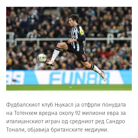
Фудбалскиот клуб Њукасл ја отфрли понудата
на Тотенхем вредна околу 92 милиони евра за
италијанскиот играч од средниот ред Сандро
Тонали, објавија британските медиуми.